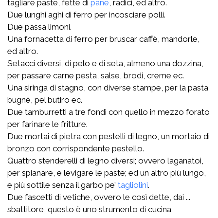
tagliare paste, fette di
pane
, radici, ed altro.
Due lunghi aghi di ferro per incosciare polli.
Due passa limoni.
Una fornacetta di ferro per bruscar caffè, mandorle,
ed altro.
Setacci diversi, di pelo e di seta, almeno una dozzina,
per passare carne pesta, salse, brodi, creme ec.
Una siringa di stagno, con diverse stampe, per la pasta
bugnè, pel butiro ec.
Due tamburretti a tre fondi con quello in mezzo forato
per farinare le fritture.
Due mortai di pietra con pestelli di legno, un mortaio di
bronzo con corrispondente pestello.
Quattro stenderelli di legno diversi; ovvero laganatoi,
per spianare, e levigare le paste; ed un altro più lungo,
e più sottile senza il garbo pe’
tagliolini
.
Due fascetti di vetiche, ovvero le così dette, dai ...
sbattitore, questo è uno strumento di cucina