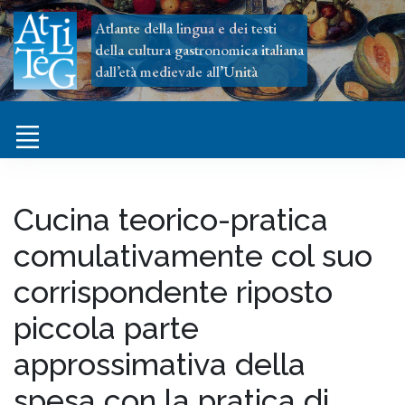
Atlante della lingua e dei testi
della cultura gastronomica italiana
dall’età medievale all’Unità
Cucina teorico-pratica
comulativamente col suo
corrispondente riposto
piccola parte
approssimativa della
spesa con la pratica di