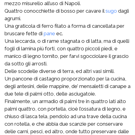
mezzo misurello all’uso di Napoli.
Quattro conocchiette di bosso per cavare il
sugo
dagli
agrumi.
Una graticola di ferro filato a forma di cancellata per
bruscare fette di
pane
ec.
Una leccarda, o di rame stagnata o di latta, ma di quelli
fogli di lamina più forti, con quattro piccoli piedi, e
manico di legno tornito, per farvi sgocciolare il grascio
da sotto gli arrosti.
Delle scodelle diverse di terra, ed altri vasi simili.
Un pancone di castagno proporzionato per la cucina,
degli antesini, delle mappine, de’ mensaletti di canape a
due tele di palmi otto, delle asciugatoie.
Finalmente, un armadio di palmi tre in quattro lati alto
palmi quattro, con portella, cioè l’ossatura di legno, e
chiuso di lasca tela, pendolo ad una trave della cucina
con rotella, e che abbia due scanzie per conservare
delle carni, pesci, ed altro, onde tutto preservare dalle