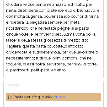
chiuderai le due punte nel mezzo, ed il tutto per
metà, distenderai con lo stenderello di bel nuovo, e
con molta diligenza, polverizzando col fior di farina,
e ripeterai la piegatura sempre per metà,
ricordandoti, che nell’estate piegherai la pasta
cinque volte, e nell’inverno sei; l'ultima volta poi la
lascerai della stessa grossezza di mezzo dito.
Taglierai questa pasta col coltello infocato,
dividendola, e suddividendola, per que’’lavori che ti
necessiteranno; tutti quei primi contorni, che ne
toglierai, di essi potrai servirtene, per suoli di torte,
di pasticcetti, petit-paté, ed altro.
§3. Pasta per sfoglio allo
strutto
.