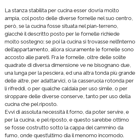
La stanza stabilita per cucina esser dovria molto
ampia, col posto delle diverse fornelle nel suo centro,
però, se la cucina fosse situata nel pian-terreno,
giacché il descritto posto per le fornelle richiede
molto sostegno; se poi la cucina si trovasse nell’interno
dell’appartamento, allora sicuramente le fornelle sono
accosto alle pareti. Fra le fornelle, oltre delle solite
quadrate di diversa dimensione ve ne bisognano due,
una lunga per la pesciera, ed una altra tonda più grande
delle altre, per adattarvici, o la casseruola rotonda per
li rifreddi, o per qualche caldaia per uso simile, o per
siroppare delle diverse conserve, tanto per uso della
cucina che pel riposto.
Evvi di assoluta necessità il forno, da poter servire, e
per la cucina, e pel riposto, e questo sarebbe ottimo
se fosse costrutto sotto la cappa del cammino da
fumo, onde quest’ultimo dia il menomo incomodo.