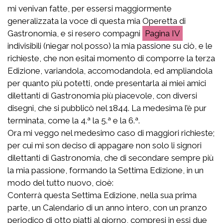
mi venivan fatte, per essersi maggiormente
generalizzata la voce di questa mia Operetta di
Gastronomia, e si resero compagni
IV
indivisibili (niegar nol posso) la mia passione su ciò, e le
richieste, che non esitai momento di comporre la terza
Edizione, variandola, accomodandola, ed ampliandola
per quanto più potetti, onde presentarla ai miei amici
dilettanti di Gastronomia più piacevole, con diversi
disegni, che si pubblicò nel 1844. La medesima l’è pur
terminata, come la 4.ª la 5.ª e la 6.ª.
Ora mi veggo nel medesimo caso di maggiori richieste;
per cui mi son deciso di appagare non solo li signori
dilettanti di Gastronomia, che di secondare sempre più
la mia passione, formando la Settima Edizione, in un
modo del tutto nuovo, cioè:
Conterrà questa Settima Edizione, nella sua prima
parte, un Calendario di un anno intero, con un pranzo
periodico di otto piatti al giorno, compresi in essi due