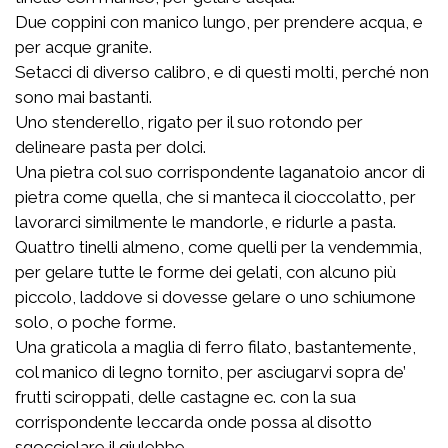
Due coppini con manico lungo, per prendere acqua, e
per acque granite.
Setacci di diverso calibro, e di questi molti, perché non
sono mai bastanti.
Uno stenderello, rigato per il suo rotondo per
delineare pasta per dolci.
Una pietra col suo corrispondente laganatoio ancor di
pietra come quella, che si manteca il cioccolatto, per
lavorarci similmente le mandorle, e ridurle a pasta.
Quattro tinelli almeno, come quelli per la vendemmia,
per gelare tutte le forme dei gelati, con alcuno più
piccolo, laddove si dovesse gelare o uno schiumone
solo, o poche forme.
Una graticola a maglia di ferro filato, bastantemente,
col manico di legno tornito, per asciugarvi sopra de’
frutti sciroppati, delle castagne ec. con la sua
corrispondente leccarda onde possa al disotto
sgocciolare il giulebbe.