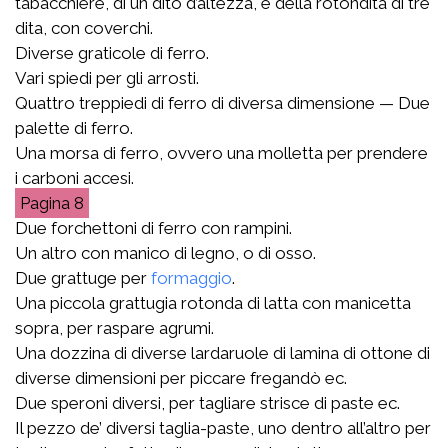
tabacchiere, di un dito d’altezza, e della rotondità di tre
dita, con coverchi.
Diverse graticole di ferro.
Vari spiedi per gli arrosti.
Quattro treppiedi di ferro di diversa dimensione — Due
palette di ferro.
Una morsa di ferro, ovvero una molletta per prendere
i carboni accesi.
8
Due forchettoni di ferro con rampini.
Un altro con manico di legno, o di osso.
Due grattuge per
formaggio
.
Una piccola grattugia rotonda di latta con manicetta
sopra, per raspare agrumi.
Una dozzina di diverse lardaruole di lamina di ottone di
diverse dimensioni per piccare fregandò ec.
Due speroni diversi, per tagliare strisce di paste ec.
Il pezzo de’ diversi taglia-paste, uno dentro all’altro per