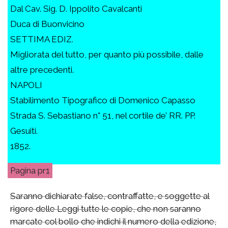
Dal Cav. Sig. D. Ippolito Cavalcanti
Duca di Buonvicino
SETTIMA EDIZ.
Migliorata del tutto, per quanto più possibile, dalle
altre precedenti.
NAPOLI
Stabilimento Tipografico di Domenico Capasso
Strada S. Sebastiano n° 51, nel cortile de’ RR. PP.
Gesuiti.
1852.
pr1
Saranno dichiarate false, contraffatte, e soggette al
rigore delle Leggi tutte le copie, che non saranno
marcate col bollo che indichi il numero della edizione,