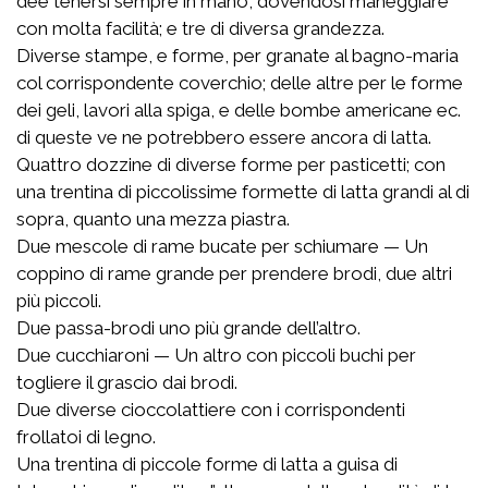
dee tenersi sempre in mano, dovendosi maneggiare
con molta facilità; e tre di diversa grandezza.
Diverse stampe, e forme, per granate al bagno-maria
col corrispondente coverchio; delle altre per le forme
dei geli, lavori alla spiga, e delle bombe americane ec.
di queste ve ne potrebbero essere ancora di latta.
Quattro dozzine di diverse forme per pasticetti; con
una trentina di piccolissime formette di latta grandi al di
sopra, quanto una mezza piastra.
Due mescole di rame bucate per schiumare — Un
coppino di rame grande per prendere brodi, due altri
più piccoli.
Due passa-brodi uno più grande dell’altro.
Due cucchiaroni — Un altro con piccoli buchi per
togliere il grascio dai brodi.
Due diverse cioccolattiere con i corrispondenti
frollatoi di legno.
Una trentina di piccole forme di latta a guisa di