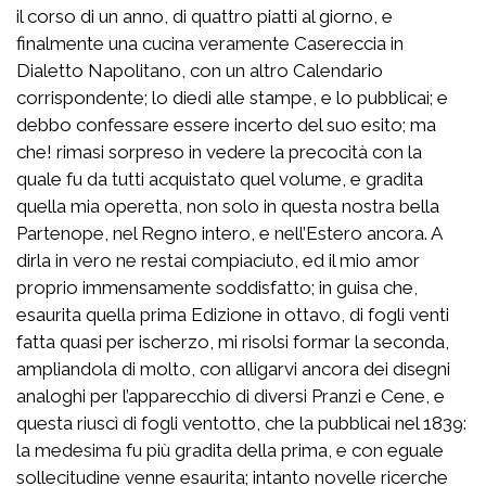
il corso di un anno, di quattro piatti al giorno, e
finalmente una cucina veramente Casereccia in
Dialetto Napolitano, con un altro Calendario
corrispondente; lo diedi alle stampe, e lo pubblicai; e
debbo confessare essere incerto del suo esito; ma
che! rimasi sorpreso in vedere la precocità con la
quale fu da tutti acquistato quel volume, e gradita
quella mia operetta, non solo in questa nostra bella
Partenope, nel Regno intero, e nell’Estero ancora. A
dirla in vero ne restai compiaciuto, ed il mio amor
proprio immensamente soddisfatto; in guisa che,
esaurita quella prima Edizione in ottavo, di fogli venti
fatta quasi per ischerzo, mi risolsi formar la seconda,
ampliandola di molto, con alligarvi ancora dei disegni
analoghi per l’apparecchio di diversi Pranzi e Cene, e
questa riuscì di fogli ventotto, che la pubblicai nel 1839:
la medesima fu più gradita della prima, e con eguale
sollecitudine venne esaurita; intanto novelle ricerche