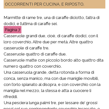
OCCORRENTI PER CUCINA, E RIPOSTO.
Marmitte di rame tre, una di caraffe diciotto, l’altra di
dodici, e l’ultima di caraffe sei.
7
Casseruole grandi due, cioè, di caraffe dodici, con il
loro coverchio. Altre due per metà. Altre quattro
casseruole di caraffe tre.
Casseruole quattro di caraffe due.
Casseruole matte con piccolo bordo alto quattro dita
numero quattro con coverchio.
Una casseruola grande, detta rotonda a forma di
conca, senza manico, ma con due maniglie movibili,
con l’orlo spianato al disopra, e con coverchio con la
maniglia nel mezzo, la stessa è atta a cuocere li
rifreddi.
Una pesciera lunga palmi tre, per lessare de’ grossi
pesci col suo corrispondente coverchio incassato, e