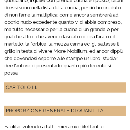
quotidiano, il quale comprende cucina e riposto, taluni
di essi sono nella lista della cucina, perciò ho creduto
di non farne la multiplica; come ancora sembrerà ad
occhio nudo eccedente quanto vi ci abbia compreso,
ma tutto necessario per la cucina di un grande o per
qualche altro, che avendo lasciato or ora l’aratro, il
martello, la forbice, la mezza canna ec. gli saltasse il
grillo in testa di vivere More Nobilium, ed ancor dippiù,
che dovendosi esporre alle stampe un libro, studiar
dee l’autore di presentarlo quanto più decente si
possa.
CAPITOLO III.
PROPORZIONE GENERALE DI QUANTITÀ.
Facilitar volendo a tutti i miei amici dilettanti di