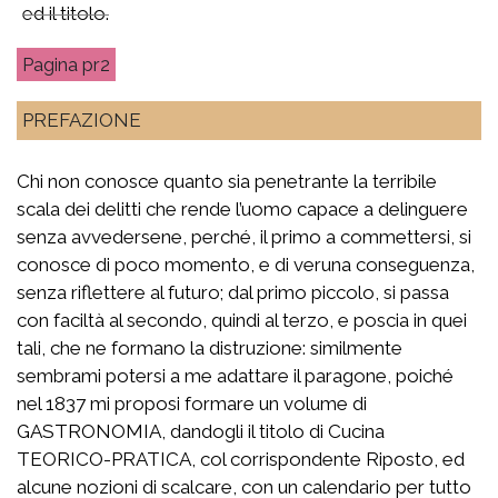
ed il titolo.
pr2
PREFAZIONE
Chi non conosce quanto sia penetrante la terribile
scala dei delitti che rende l’uomo capace a delinguere
senza avvedersene, perché, il primo a commettersi, si
conosce di poco momento, e di veruna conseguenza,
senza riflettere al futuro; dal primo piccolo, si passa
con faciltà al secondo, quindi al terzo, e poscia in quei
tali, che ne formano la distruzione: similmente
sembrami potersi a me adattare il paragone, poiché
nel 1837 mi proposi formare un volume di
GASTRONOMIA, dandogli il titolo di Cucina
TEORICO-PRATICA, col corrispondente Riposto, ed
alcune nozioni di scalcare, con un calendario per tutto