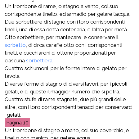
Un trombone di rame, o stagno a vento, col suo
corrispondente tinello, ed armadio per gelare l’acqua.
Due sorbettiere di stagno con i loro corrispondenti
tinelli, una di essa detta centenaria, e l’altra per metà.
Otto sorbettiere, per mantecare, e conservare il
sorbetto
, di circa caraffe otto con i corrispondenti
tinelli, e cucchiaroni di ottone proporzionati per
ciascuna
sorbettiera
.
Quattro schiumoni, per le forme intere di gelato per
tavola.
Diverse forme di stagno di diversi lavori, per i piccoli
gelati, e di queste il maggior numero che si potrà.
Quattro stufe di rame stagnate, due più grandi delle
altre, con i loro corrispondenti tenacci per conservarci
i gelati.
10
Un trombone di stagno a mano, col suo coverchio, e
tinello con manico, per gelare acqua.