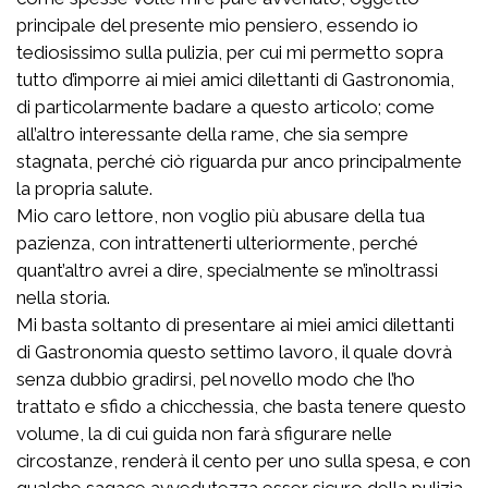
principale del presente mio pensiero, essendo io
tediosissimo sulla pulizia, per cui mi permetto sopra
tutto d’imporre ai miei amici dilettanti di Gastronomia,
di particolarmente badare a questo articolo; come
all’altro interessante della rame, che sia sempre
stagnata, perché ciò riguarda pur anco principalmente
la propria salute.
Mio caro lettore, non voglio più abusare della tua
pazienza, con intrattenerti ulteriormente, perché
quant’altro avrei a dire, specialmente se m’inoltrassi
nella storia.
Mi basta soltanto di presentare ai miei amici dilettanti
di Gastronomia questo settimo lavoro, il quale dovrà
senza dubbio gradirsi, pel novello modo che l’ho
trattato e sfido a chicchessia, che basta tenere questo
volume, la di cui guida non farà sfigurare nelle
circostanze, renderà il cento per uno sulla spesa, e con
qualche sagace avvedutezza esser sicuro della pulizia.