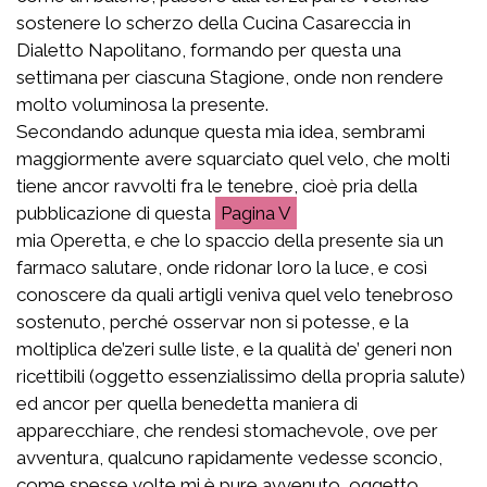
sostenere lo scherzo della Cucina Casareccia in
Dialetto Napolitano, formando per questa una
settimana per ciascuna Stagione, onde non rendere
molto voluminosa la presente.
Secondando adunque questa mia idea, sembrami
maggiormente avere squarciato quel velo, che molti
tiene ancor ravvolti fra le tenebre, cioè pria della
pubblicazione di questa
V
mia Operetta, e che lo spaccio della presente sia un
farmaco salutare, onde ridonar loro la luce, e così
conoscere da quali artigli veniva quel velo tenebroso
sostenuto, perché osservar non si potesse, e la
moltiplica de’zeri sulle liste, e la qualità de’ generi non
ricettibili (oggetto essenzialissimo della propria salute)
ed ancor per quella benedetta maniera di
apparecchiare, che rendesi stomachevole, ove per
avventura, qualcuno rapidamente vedesse sconcio,
come spesse volte mi è pure avvenuto, oggetto