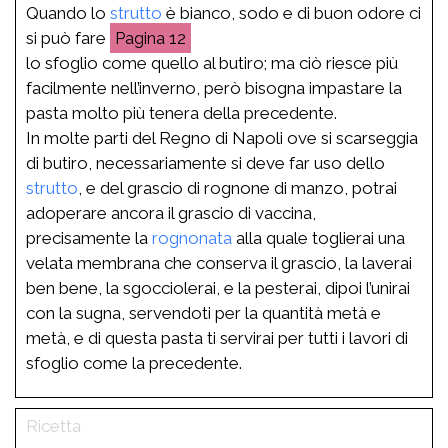
Quando lo
strutto
è bianco, sodo e di buon odore ci
si può fare
12
lo sfoglio come quello al butiro; ma ciò riesce più
facilmente nell’inverno, però bisogna impastare la
pasta molto più tenera della precedente.
In molte parti del Regno di Napoli ove si scarseggia
di butiro, necessariamente si deve far uso dello
strutto
, e del grascio di rognone di manzo, potrai
adoperare ancora il grascio di vaccina,
precisamente la
rognonata
alla quale toglierai una
velata membrana che conserva il grascio, la laverai
ben bene, la sgocciolerai, e la pesterai, dipoi l’unirai
con la sugna, servendoti per la quantità metà e
metà, e di questa pasta ti servirai per tutti i lavori di
sfoglio come la precedente.