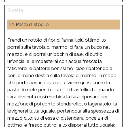
§2. Pasta di sfoglio.
Prendi un rotolo di fior di farina il più ottimo, lo
porrai sulla tavola di marmo, ci farai un buco nel
mezzo, e ci porrai un pochin di sale, di butiro
un’oncia, e la impasterai con acqua fresca: la
faticherai, e batterai benissimo, cioè ribattendola
con la mano destra sulla tavola di marmo, in modo
che perfezionandosi così, diviene quasi come la
pasta di miele per li così detti franfellicchi; quando
sarà divenuta così morbida la farai riposare per
mezz’ora; di poi con lo stenderello, o laganatoio, la
levigherai tutta uguale, portandola alla spessezza di
mezzo dito; su di essa ci distenderai once 24 di
ottimo, e fresco butiro, e lo disporrai tutto uguale;