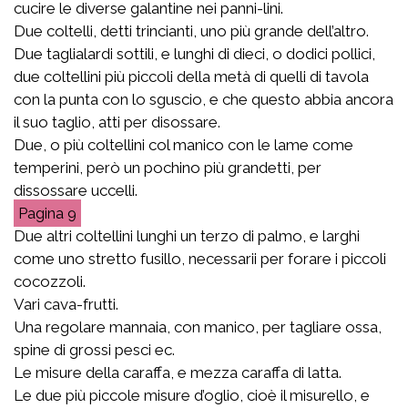
cucire le diverse galantine nei panni-lini.
Due coltelli, detti trincianti, uno più grande dell’altro.
Due taglialardi sottili, e lunghi di dieci, o dodici pollici,
due coltellini più piccoli della metà di quelli di tavola
con la punta con lo sguscio, e che questo abbia ancora
il suo taglio, atti per disossare.
Due, o più coltellini col manico con le lame come
temperini, però un pochino più grandetti, per
dissossare uccelli.
9
Due altri coltellini lunghi un terzo di palmo, e larghi
come uno stretto fusillo, necessarii per forare i piccoli
cocozzoli.
Vari cava-frutti.
Una regolare mannaia, con manico, per tagliare ossa,
spine di grossi pesci ec.
Le misure della caraffa, e mezza caraffa di latta.
Le due più piccole misure d’oglio, cioè il misurello, e