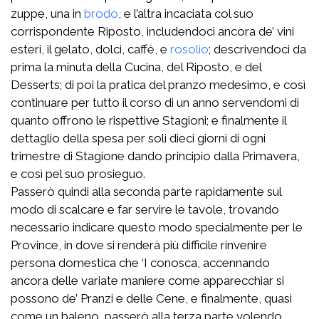
zuppe, una in
brodo
, e l’altra incaciata col suo
corrispondente Riposto, includendoci ancora de’ vini
esteri, il gelato, dolci, caffè, e
rosolio
; descrivendoci da
prima la minuta della Cucina, del Riposto, e del
Desserts; di poi la pratica del pranzo medesimo, e così
continuare per tutto il corso di un anno servendomi di
quanto offrono le rispettive Stagioni; e finalmente il
dettaglio della spesa per soli dieci giorni di ogni
trimestre di Stagione dando principio dalla Primavera,
e così pel suo prosieguo.
Passerò quindi alla seconda parte rapidamente sul
modo di scalcare e far servire le tavole, trovando
necessario indicare questo modo specialmente per le
Province, in dove si renderà più difficile rinvenire
persona domestica che ‘I conosca, accennando
ancora delle variate maniere come apparecchiar si
possono de’ Pranzi e delle Cene, e finalmente, quasi
come un baleno, passerò alla terza parte volendo