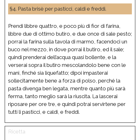
§4. Pasta brisè per pasticci, caldi e freddi.
Prendi libbre quattro, e poco più di fior di farina,
libbre due di ottimo butiro, e due once di sale pesto;
porrai la farina sulla tavola di marmo, facendoci un
buco nel mezzo, in dove porrai il butiro, ed il sale;
quindi prenderai dell’acqua quasi bollente, e la
verserai sopra il butiro mescolandolo bene con le
mani, finché sia liquefatto; dipoi impasterai
sollecitamente bene a forza di polso, perché la
pasta divenga ben legata, mentre quanto più sarà
ferma, tanto meglio sarà la riuscita. La lascerai
riposare per ore tre, e quindi potrai servirtene per
tutti li pasticci, e caldi, e freddi.