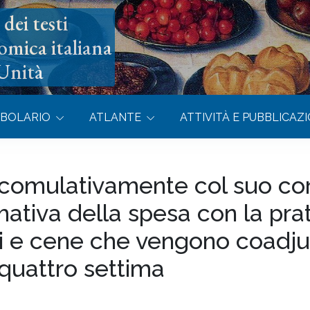
dei testi
omica italiana
’Unità
BOLARIO
ATLANTE
ATTIVITÀ E PUBBLICAZI
 comulativamente col suo cor
ativa della spesa con la prat
i e cene che vengono coadjuv
 quattro settima