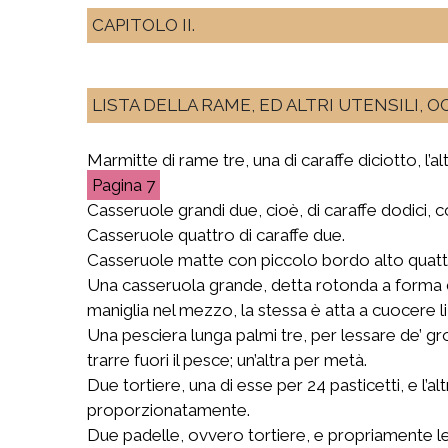
CAPITOLO II.
LISTA DELLA RAME, ED ALTRI UTENSILI, 
Marmitte di rame tre, una di caraffe diciotto, l’altr
7
Casseruole grandi due, cioè, di caraffe dodici, c
Casseruole quattro di caraffe due.
Casseruole matte con piccolo bordo alto quatt
Una casseruola grande, detta rotonda a forma di
maniglia nel mezzo, la stessa è atta a cuocere li 
Una pesciera lunga palmi tre, per lessare de’ gro
trarre fuori il pesce; un’altra per metà.
Due tortiere, una di esse per 24 pasticetti, e l’al
proporzionatamente.
Due padelle, ovvero tortiere, e propriamente le c