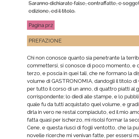
Saranno dichiarate false, contraffatte, e sogget
edizione, ed il titolo.
pr2
PREFAZIONE
Chi non conosce quanto sia penetrante la terrib
commettersi, si conosce di poco momento, e di v
terzo, e poscia in quei tali, che ne formano la
volume di GASTRONOMIA, dandogli il titolo di 
per tutto il corso di un anno, di quattro piatti
corrispondente; lo diedi alle stampe, e lo pubbl
quale fu da tutti acquistato quel volume, e grad
dirla in vero ne restai compiaciuto, ed il mio am
fatta quasi per ischerzo, mi risolsi formar la se
Cene, e questa riuscì di fogli ventotto, che la p
novelle ricerche mi venivan fatte, per essersi