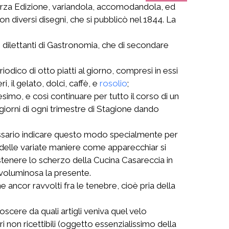
a terza Edizione, variandola, accomodandola, ed
n diversi disegni, che si pubblicò nel 1844. La
 dilettanti di Gastronomia, che di secondare
dico di otto piatti al giorno, compresi in essi
, il gelato, dolci, caffè, e
rosolio
;
simo, e così continuare per tutto il corso di un
 giorni di ogni trimestre di Stagione dando
essario indicare questo modo specialmente per
 delle variate maniere come apparecchiar si
tenere lo scherzo della Cucina Casareccia in
voluminosa la presente.
ncor ravvolti fra le tenebre, cioè pria della
scere da quali artigli veniva quel velo
i non ricettibili (oggetto essenzialissimo della