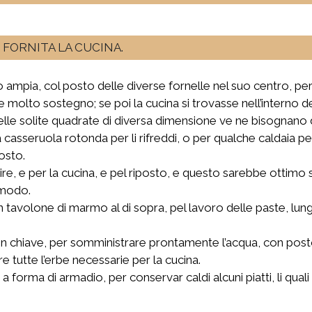
FORNITA LA CUCINA.
 ampia, col posto delle diverse fornelle nel suo centro, però
de molto sostegno; se poi la cucina si trovasse nell’interno 
 delle solite quadrate di diversa dimensione ve ne bisognano 
la casseruola rotonda per li rifreddi, o per qualche caldaia p
osto.
rvire, e per la cucina, e pel riposto, e questo sarebbe otti
omodo.
n tavolone di marmo al di sopra, pel lavoro delle paste, lung
n chiave, per somministrare prontamente l’acqua, con post
e tutte l’erbe necessarie per la cucina.
 a forma di armadio, per conservar caldi alcuni piatti, li q