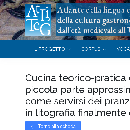
Atlante della lingua e 
della cultura gastron
dall’età medievale all
IL PROGETTO
CORPUS
VOCA
Cucina teorico-pratica
piccola parte approssim
come servirsi dei pranz
in litografia finalmente
Torna alla scheda