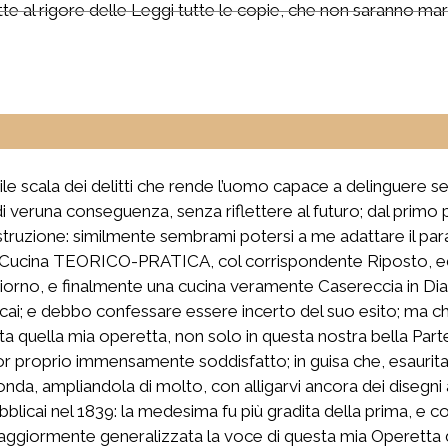
te al rigore delle Leggi tutte le copie, che non saranno marc
ile scala dei delitti che rende l’uomo capace a delinguere s
eruna conseguenza, senza riflettere al futuro; dal primo pic
 distruzione: similmente sembrami potersi a me adattare il p
Cucina TEORICO-PRATICA, col corrispondente Riposto, ed a
 al giorno, e finalmente una cucina veramente Casereccia in D
icai; e debbo confessare essere incerto del suo esito; ma ch
ita quella mia operetta, non solo in questa nostra bella Part
or proprio immensamente soddisfatto; in guisa che, esaurita 
conda, ampliandola di molto, con alligarvi ancora dei disegni 
ubblicai nel 1839: la medesima fu più gradita della prima, e c
 maggiormente generalizzata la voce di questa mia Operetta