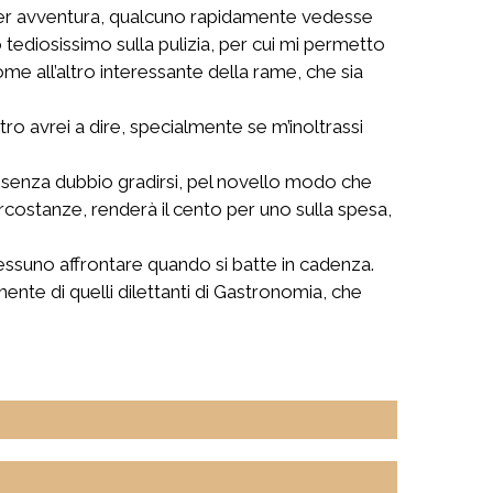
per avventura, qualcuno rapidamente vedesse
ediosissimo sulla pulizia, per cui mi permetto
me all’altro interessante della rame, che sia
ro avrei a dire, specialmente se m’inoltrassi
rà senza dubbio gradirsi, pel novello modo che
ircostanze, renderà il cento per uno sulla spesa,
essuno affrontare quando si batte in cadenza.
nte di quelli dilettanti di Gastronomia, che