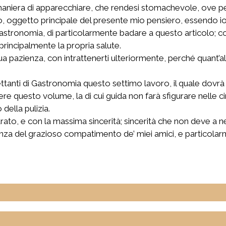
 maniera di apparecchiare, che rendesi stomachevole, ove 
oggetto principale del presente mio pensiero, essendo io t
 Gastronomia, di particolarmente badare a questo articolo; co
rincipalmente la propria salute.
a pazienza, con intrattenerti ulteriormente, perché quant’alt
lettanti di Gastronomia questo settimo lavoro, il quale dov
nere questo volume, la di cui guida non farà sfigurare nelle c
ella pulizia.
ato, e con la massima sincerità; sincerità che non deve a n
nza del grazioso compatimento de’ miei amici, e particolarme