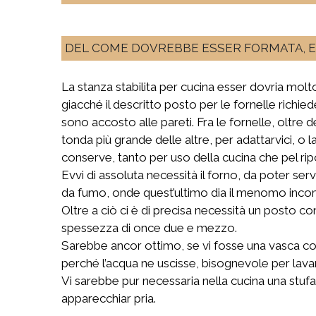
DEL COME DOVREBBE ESSER FORMATA, E 
La stanza stabilita per cucina esser dovria molto
giacché il descritto posto per le fornelle richie
sono accosto alle pareti. Fra le fornelle, oltre
tonda più grande delle altre, per adattarvici, o 
conserve, tanto per uso della cucina che pel rip
Evvi di assoluta necessità il forno, da poter se
da fumo, onde quest’ultimo dia il menomo inc
Oltre a ciò ci è di precisa necessità un posto co
spessezza di once due e mezzo.
Sarebbe ancor ottimo, se vi fosse una vasca co
perché l’acqua ne uscisse, bisognevole per lavar
Vi sarebbe pur necessaria nella cucina una stufa
apparecchiar pria.