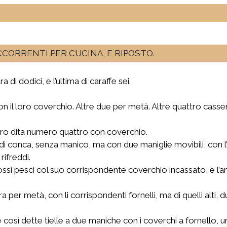
OCCORRENTI PER CUCINA, E RIPOSTO.
a di dodici, e l’ultima di caraffe sei.
on il loro coverchio. Altre due per metà. Altre quattro casser
ro dita numero quattro con coverchio.
 conca, senza manico, ma con due maniglie movibili, con l’
rifreddi.
ssi pesci col suo corrispondente coverchio incassato, e l’ani
tra per metà, con li corrispondenti fornelli, ma di quelli alti
osì dette tielle a due maniche con i coverchi a fornello, una