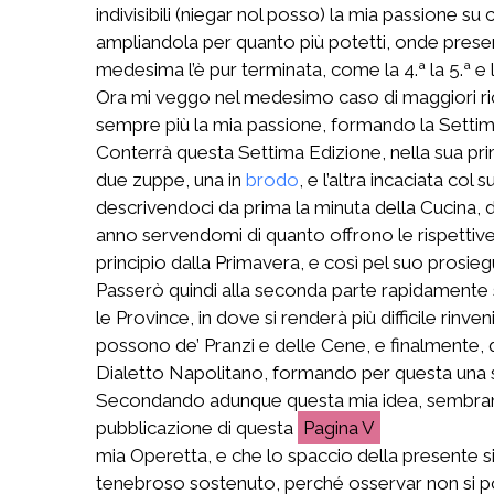
indivisibili (niegar nol posso) la mia passione 
ampliandola per quanto più potetti, onde presenta
medesima l’è pur terminata, come la 4.ª la 5.ª e l
Ora mi veggo nel medesimo caso di maggiori rich
sempre più la mia passione, formando la Settim
Conterrà questa Settima Edizione, nella sua prim
due zuppe, una in
brodo
, e l’altra incaciata col
descrivendoci da prima la minuta della Cucina, d
anno servendomi di quanto offrono le rispettive S
principio dalla Primavera, e così pel suo prosieg
Passerò quindi alla seconda parte rapidamente 
le Province, in dove si renderà più difficile r
possono de’ Pranzi e delle Cene, e finalmente,
Dialetto Napolitano, formando per questa una 
Secondando adunque questa mia idea, sembrami m
pubblicazione di questa
V
mia Operetta, e che lo spaccio della presente si
tenebroso sostenuto, perché osservar non si potess