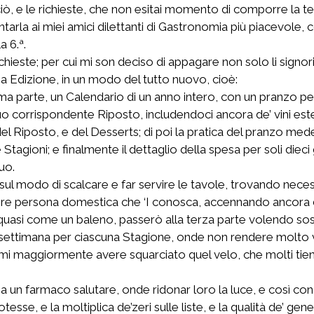
su ciò, e le richieste, che non esitai momento di comporre l
rla ai miei amici dilettanti di Gastronomia più piacevole, co
a 6.ª.
ieste; per cui mi son deciso di appagare non solo li signori
a Edizione, in un modo del tutto nuovo, cioè:
a parte, un Calendario di un anno intero, con un pranzo perio
 suo corrispondente Riposto, includendoci ancora de’ vini esteri
el Riposto, e del Desserts; di poi la pratica del pranzo mede
tagioni; e finalmente il dettaglio della spesa per soli dieci
uo.
sul modo di scalcare e far servire le tavole, trovando nec
invenire persona domestica che ‘I conosca, accennando ancora
 quasi come un baleno, passerò alla terza parte volendo sos
settimana per ciascuna Stagione, onde non rendere molto 
aggiormente avere squarciato quel velo, che molti tiene a
a un farmaco salutare, onde ridonar loro la luce, e così cono
e, e la moltiplica de’zeri sulle liste, e la qualità de’ gener