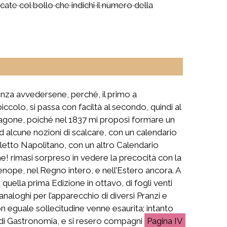
ate col bollo che indichi il numero della
enza avvedersene, perché, il primo a
colo, si passa con faciltà al secondo, quindi al
aragone, poiché nel 1837 mi proposi formare un
lcune nozioni di scalcare, con un calendario
ialetto Napolitano, con un altro Calendario
e! rimasi sorpreso in vedere la precocità con la
enope, nel Regno intero, e nell’Estero ancora. A
quella prima Edizione in ottavo, di fogli venti
analoghi per l’apparecchio di diversi Pranzi e
on eguale sollecitudine venne esaurita; intanto
 di Gastronomia, e si resero compagni
IV