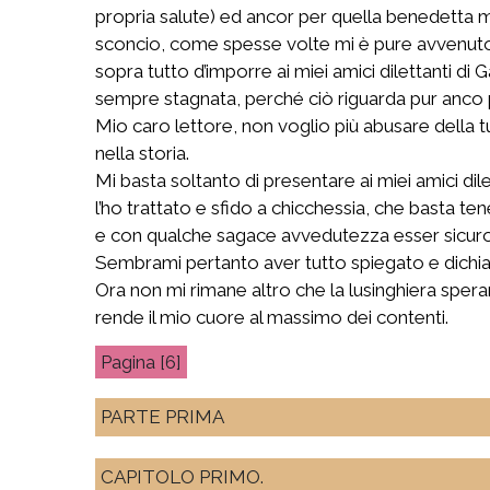
propria salute) ed ancor per quella benedetta
sconcio, come spesse volte mi è pure avvenuto, 
sopra tutto d’imporre ai miei amici dilettanti di
sempre stagnata, perché ciò riguarda pur anco p
Mio caro lettore, non voglio più abusare della tu
nella storia.
Mi basta soltanto di presentare ai miei amici di
l’ho trattato e sfido a chicchessia, che basta te
e con qualche sagace avvedutezza esser sicuro d
Sembrami pertanto aver tutto spiegato e dichiar
Ora non mi rimane altro che la lusinghiera spera
rende il mio cuore al massimo dei contenti.
[6]
PARTE PRIMA
CAPITOLO PRIMO.