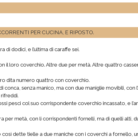
OCCORRENTI PER CUCINA, E RIPOSTO.
a di dodici, e l’ultima di caraffe sei.
on il loro coverchio. Altre due per metà. Altre quattro casser
ro dita numero quattro con coverchio.
 conca, senza manico, ma con due maniglie movibili, con l’
rifreddi.
ssi pesci col suo corrispondente coverchio incassato, e l’ani
tra per metà, con li corrispondenti fornelli, ma di quelli alti
osì dette tielle a due maniche con i coverchi a fornello, una