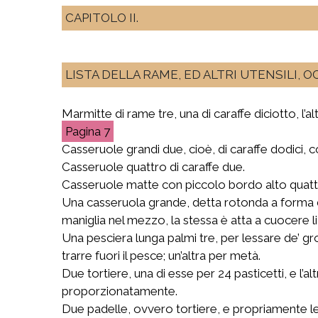
CAPITOLO II.
LISTA DELLA RAME, ED ALTRI UTENSILI, 
Marmitte di rame tre, una di caraffe diciotto, l’altr
7
Casseruole grandi due, cioè, di caraffe dodici, c
Casseruole quattro di caraffe due.
Casseruole matte con piccolo bordo alto quatt
Una casseruola grande, detta rotonda a forma di
maniglia nel mezzo, la stessa è atta a cuocere li 
Una pesciera lunga palmi tre, per lessare de’ gro
trarre fuori il pesce; un’altra per metà.
Due tortiere, una di esse per 24 pasticetti, e l’al
proporzionatamente.
Due padelle, ovvero tortiere, e propriamente le c