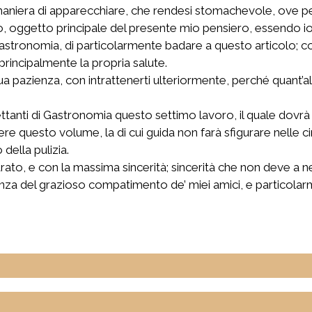
 maniera di apparecchiare, che rendesi stomachevole, ove 
oggetto principale del presente mio pensiero, essendo io t
 Gastronomia, di particolarmente badare a questo articolo; co
rincipalmente la propria salute.
a pazienza, con intrattenerti ulteriormente, perché quant’alt
lettanti di Gastronomia questo settimo lavoro, il quale dov
nere questo volume, la di cui guida non farà sfigurare nelle c
ella pulizia.
ato, e con la massima sincerità; sincerità che non deve a n
nza del grazioso compatimento de’ miei amici, e particolarme