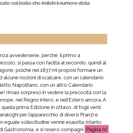
ate col bollo che indichi il numero della
enza avvedersene, perché, il primo a
colo, si passa con faciltà al secondo, quindi al
aragone, poiché nel 1837 mi proposi formare un
lcune nozioni di scalcare, con un calendario
ialetto Napolitano, con un altro Calendario
e! rimasi sorpreso in vedere la precocità con la
enope, nel Regno intero, e nell’Estero ancora. A
quella prima Edizione in ottavo, di fogli venti
analoghi per l’apparecchio di diversi Pranzi e
on eguale sollecitudine venne esaurita; intanto
 di Gastronomia, e si resero compagni
IV