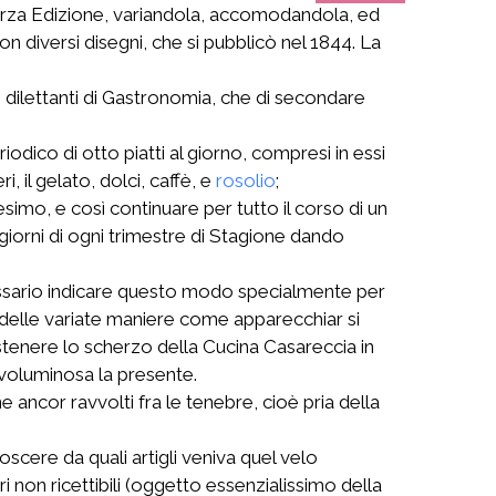
a terza Edizione, variandola, accomodandola, ed
n diversi disegni, che si pubblicò nel 1844. La
 dilettanti di Gastronomia, che di secondare
dico di otto piatti al giorno, compresi in essi
, il gelato, dolci, caffè, e
rosolio
;
simo, e così continuare per tutto il corso di un
 giorni di ogni trimestre di Stagione dando
essario indicare questo modo specialmente per
 delle variate maniere come apparecchiar si
tenere lo scherzo della Cucina Casareccia in
voluminosa la presente.
ncor ravvolti fra le tenebre, cioè pria della
scere da quali artigli veniva quel velo
i non ricettibili (oggetto essenzialissimo della