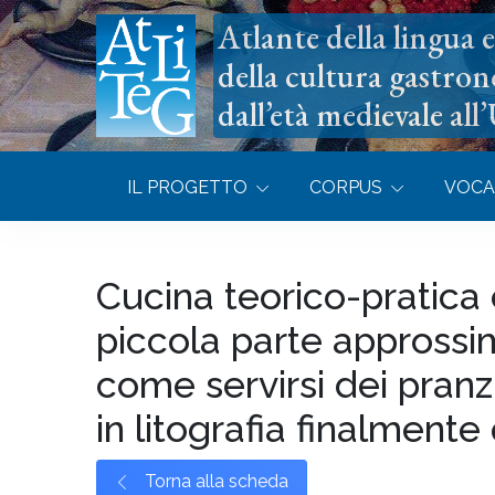
Atlante della lingua e 
della cultura gastron
dall’età medievale all
IL PROGETTO
CORPUS
VOCA
Cucina teorico-pratica
piccola parte approssim
come servirsi dei pranz
in litografia finalmente
Torna alla scheda