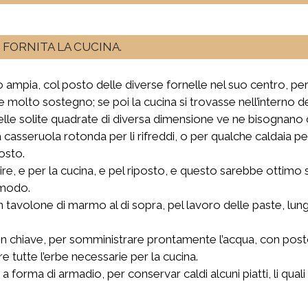
FORNITA LA CUCINA.
 ampia, col posto delle diverse fornelle nel suo centro, però
de molto sostegno; se poi la cucina si trovasse nell’interno 
 delle solite quadrate di diversa dimensione ve ne bisognano 
la casseruola rotonda per li rifreddi, o per qualche caldaia p
osto.
rvire, e per la cucina, e pel riposto, e questo sarebbe otti
omodo.
n tavolone di marmo al di sopra, pel lavoro delle paste, lung
n chiave, per somministrare prontamente l’acqua, con post
e tutte l’erbe necessarie per la cucina.
 a forma di armadio, per conservar caldi alcuni piatti, li q