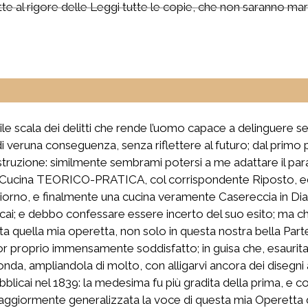
te al rigore delle Leggi tutte le copie, che non saranno marc
ile scala dei delitti che rende l’uomo capace a delinguere s
eruna conseguenza, senza riflettere al futuro; dal primo pic
 distruzione: similmente sembrami potersi a me adattare il p
Cucina TEORICO-PRATICA, col corrispondente Riposto, ed a
 al giorno, e finalmente una cucina veramente Casereccia in D
icai; e debbo confessare essere incerto del suo esito; ma ch
ita quella mia operetta, non solo in questa nostra bella Part
or proprio immensamente soddisfatto; in guisa che, esaurita 
conda, ampliandola di molto, con alligarvi ancora dei disegni 
ubblicai nel 1839: la medesima fu più gradita della prima, e c
 maggiormente generalizzata la voce di questa mia Operetta