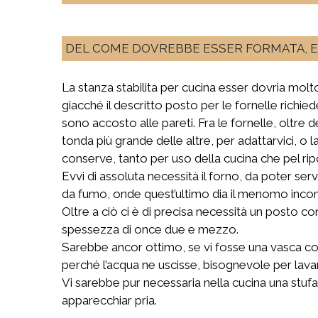
DEL COME DOVREBBE ESSER FORMATA, E 
La stanza stabilita per cucina esser dovria molto
giacché il descritto posto per le fornelle richie
sono accosto alle pareti. Fra le fornelle, oltre
tonda più grande delle altre, per adattarvici, o 
conserve, tanto per uso della cucina che pel rip
Evvi di assoluta necessità il forno, da poter se
da fumo, onde quest’ultimo dia il menomo inc
Oltre a ciò ci è di precisa necessità un posto co
spessezza di once due e mezzo.
Sarebbe ancor ottimo, se vi fosse una vasca co
perché l’acqua ne uscisse, bisognevole per lavar
Vi sarebbe pur necessaria nella cucina una stufa
apparecchiar pria.