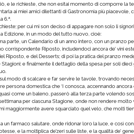
su ciò, e le richieste, che non esitai momento di comporre l
rla ai miei amici dilettanti di Gastronomia più piacevole, co
a 6.ª.
ieste; per cui mi son deciso di appagare non solo li signori
a Edizione, in un modo del tutto nuovo, cioè:
a parte, un Calendario di un anno intero, con un pranzo perio
 suo corrispondente Riposto, includendoci ancora de’ vini esteri
el Riposto, e del Desserts; di poi la pratica del pranzo mede
tagioni; e finalmente il dettaglio della spesa per soli dieci
uo.
sul modo di scalcare e far servire le tavole, trovando nec
invenire persona domestica che ‘I conosca, accennando ancora
 quasi come un baleno, passerò alla terza parte volendo sos
settimana per ciascuna Stagione, onde non rendere molto 
aggiormente avere squarciato quel velo, che molti tiene a
a un farmaco salutare, onde ridonar loro la luce, e così cono
e, e la moltiplica de’zeri sulle liste, e la qualità de’ gener