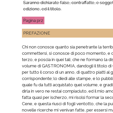
Saranno dichiarate false, contraffatte, e sogget
edizione, ed il titolo.
pr2
PREFAZIONE
Chi non conosce quanto sia penetrante la terrib
commettersi, si conosce di poco momento, e di v
terzo, e poscia in quei tali, che ne formano la
volume di GASTRONOMIA, dandogli il titolo di 
per tutto il corso di un anno, di quattro piatti
corrispondente; lo diedi alle stampe, e lo pubbl
quale fu da tutti acquistato quel volume, e grad
dirla in vero ne restai compiaciuto, ed il mio am
fatta quasi per ischerzo, mi risolsi formar la se
Cene, e questa riuscì di fogli ventotto, che la p
novelle ricerche mi venivan fatte, per essersi