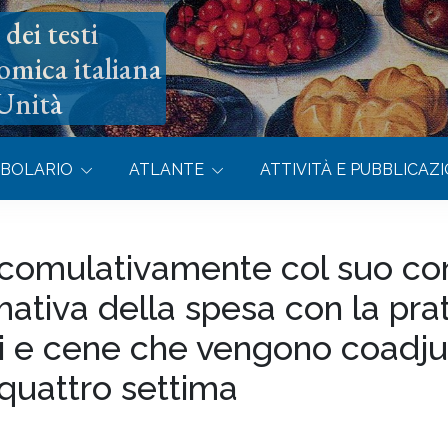
dei testi
omica italiana
’Unità
BOLARIO
ATLANTE
ATTIVITÀ E PUBBLICAZI
 comulativamente col suo cor
ativa della spesa con la prat
i e cene che vengono coadjuv
 quattro settima