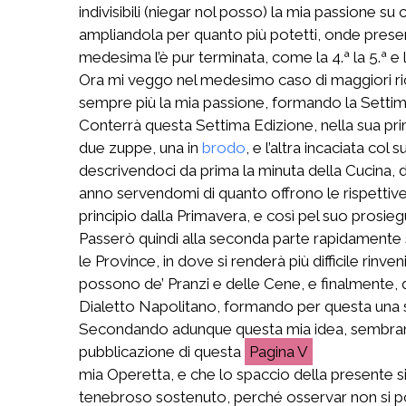
indivisibili (niegar nol posso) la mia passione 
ampliandola per quanto più potetti, onde presenta
medesima l’è pur terminata, come la 4.ª la 5.ª e l
Ora mi veggo nel medesimo caso di maggiori rich
sempre più la mia passione, formando la Settim
Conterrà questa Settima Edizione, nella sua prim
due zuppe, una in
brodo
, e l’altra incaciata col
descrivendoci da prima la minuta della Cucina, d
anno servendomi di quanto offrono le rispettive S
principio dalla Primavera, e così pel suo prosieg
Passerò quindi alla seconda parte rapidamente 
le Province, in dove si renderà più difficile r
possono de’ Pranzi e delle Cene, e finalmente,
Dialetto Napolitano, formando per questa una 
Secondando adunque questa mia idea, sembrami m
pubblicazione di questa
V
mia Operetta, e che lo spaccio della presente si
tenebroso sostenuto, perché osservar non si potess