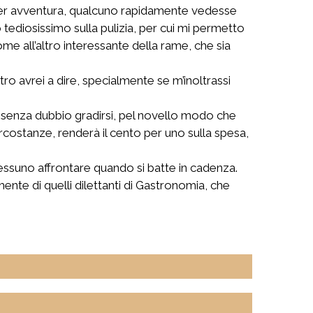
per avventura, qualcuno rapidamente vedesse
ediosissimo sulla pulizia, per cui mi permetto
me all’altro interessante della rame, che sia
ro avrei a dire, specialmente se m’inoltrassi
rà senza dubbio gradirsi, pel novello modo che
ircostanze, renderà il cento per uno sulla spesa,
essuno affrontare quando si batte in cadenza.
nte di quelli dilettanti di Gastronomia, che