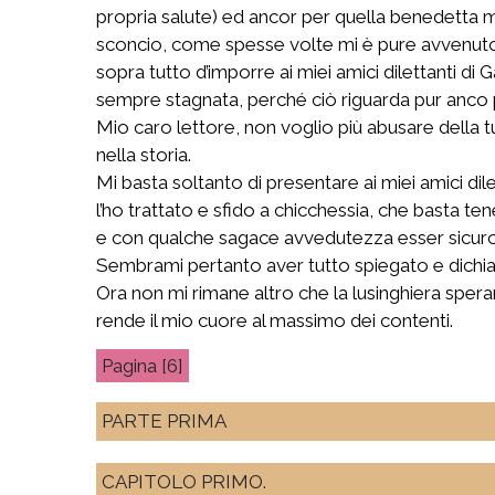
propria salute) ed ancor per quella benedetta
sconcio, come spesse volte mi è pure avvenuto, 
sopra tutto d’imporre ai miei amici dilettanti di
sempre stagnata, perché ciò riguarda pur anco p
Mio caro lettore, non voglio più abusare della tu
nella storia.
Mi basta soltanto di presentare ai miei amici di
l’ho trattato e sfido a chicchessia, che basta te
e con qualche sagace avvedutezza esser sicuro d
Sembrami pertanto aver tutto spiegato e dichiar
Ora non mi rimane altro che la lusinghiera spera
rende il mio cuore al massimo dei contenti.
[6]
PARTE PRIMA
CAPITOLO PRIMO.