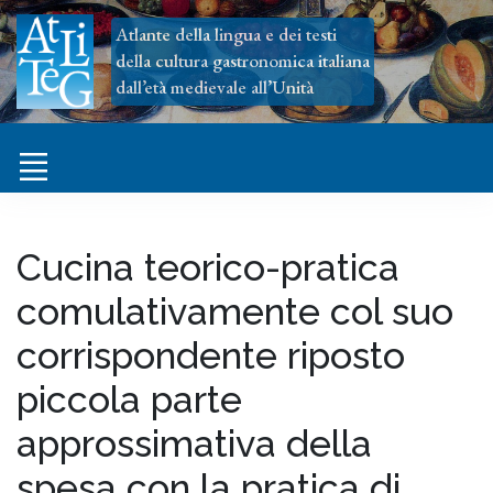
Atlante della lingua e dei testi
della cultura gastronomica italiana
dall’età medievale all’Unità
Cucina teorico-pratica
comulativamente col suo
corrispondente riposto
piccola parte
approssimativa della
spesa con la pratica di