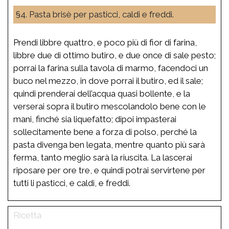
§4. Pasta brisè per pasticci, caldi e freddi.
Prendi libbre quattro, e poco più di fior di farina,
libbre due di ottimo butiro, e due once di sale pesto;
porrai la farina sulla tavola di marmo, facendoci un
buco nel mezzo, in dove porrai il butiro, ed il sale;
quindi prenderai dell’acqua quasi bollente, e la
verserai sopra il butiro mescolandolo bene con le
mani, finché sia liquefatto; dipoi impasterai
sollecitamente bene a forza di polso, perché la
pasta divenga ben legata, mentre quanto più sarà
ferma, tanto meglio sarà la riuscita. La lascerai
riposare per ore tre, e quindi potrai servirtene per
tutti li pasticci, e caldi, e freddi.