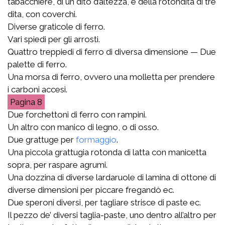
tabacchiere, di un dito d’altezza, e della rotondità di tre
dita, con coverchi.
Diverse graticole di ferro.
Vari spiedi per gli arrosti.
Quattro treppiedi di ferro di diversa dimensione — Due
palette di ferro.
Una morsa di ferro, ovvero una molletta per prendere
i carboni accesi.
8
Due forchettoni di ferro con rampini.
Un altro con manico di legno, o di osso.
Due grattuge per
formaggio
.
Una piccola grattugia rotonda di latta con manicetta
sopra, per raspare agrumi.
Una dozzina di diverse lardaruole di lamina di ottone di
diverse dimensioni per piccare fregandò ec.
Due speroni diversi, per tagliare strisce di paste ec.
Il pezzo de’ diversi taglia-paste, uno dentro all’altro per