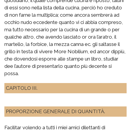
quotidiano, il quale comprende cucina e riposto, taluni
di essi sono nella lista della cucina, perciò ho creduto
di non farne la multiplica; come ancora sembrerà ad
occhio nudo eccedente quanto vi ci abbia compreso,
ma tutto necessario per la cucina di un grande o per
qualche altro, che avendo lasciato or ora l’aratro, il
martello, la forbice, la mezza canna ec. gli saltasse il
grillo in testa di vivere More Nobilium, ed ancor dippiù,
che dovendosi esporre alle stampe un libro, studiar
dee l’autore di presentarlo quanto più decente si
possa.
CAPITOLO III.
PROPORZIONE GENERALE DI QUANTITÀ.
Facilitar volendo a tutti i miei amici dilettanti di