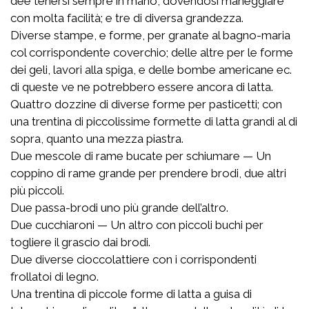
dee tenersi sempre in mano, dovendosi maneggiare
con molta facilità; e tre di diversa grandezza.
Diverse stampe, e forme, per granate al bagno-maria
col corrispondente coverchio; delle altre per le forme
dei geli, lavori alla spiga, e delle bombe americane ec.
di queste ve ne potrebbero essere ancora di latta.
Quattro dozzine di diverse forme per pasticetti; con
una trentina di piccolissime formette di latta grandi al di
sopra, quanto una mezza piastra.
Due mescole di rame bucate per schiumare — Un
coppino di rame grande per prendere brodi, due altri
più piccoli.
Due passa-brodi uno più grande dell’altro.
Due cucchiaroni — Un altro con piccoli buchi per
togliere il grascio dai brodi.
Due diverse cioccolattiere con i corrispondenti
frollatoi di legno.
Una trentina di piccole forme di latta a guisa di