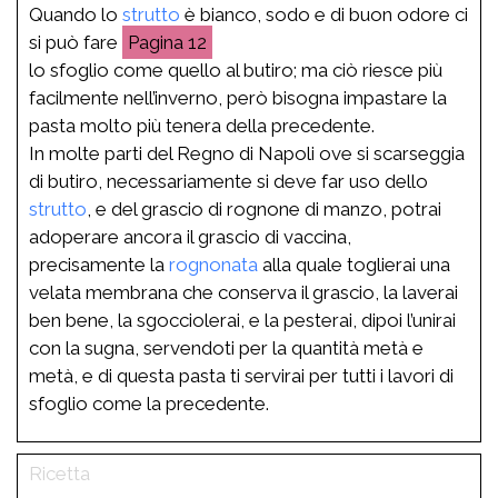
Quando lo
strutto
è bianco, sodo e di buon odore ci
si può fare
12
lo sfoglio come quello al butiro; ma ciò riesce più
facilmente nell’inverno, però bisogna impastare la
pasta molto più tenera della precedente.
In molte parti del Regno di Napoli ove si scarseggia
di butiro, necessariamente si deve far uso dello
strutto
, e del grascio di rognone di manzo, potrai
adoperare ancora il grascio di vaccina,
precisamente la
rognonata
alla quale toglierai una
velata membrana che conserva il grascio, la laverai
ben bene, la sgocciolerai, e la pesterai, dipoi l’unirai
con la sugna, servendoti per la quantità metà e
metà, e di questa pasta ti servirai per tutti i lavori di
sfoglio come la precedente.