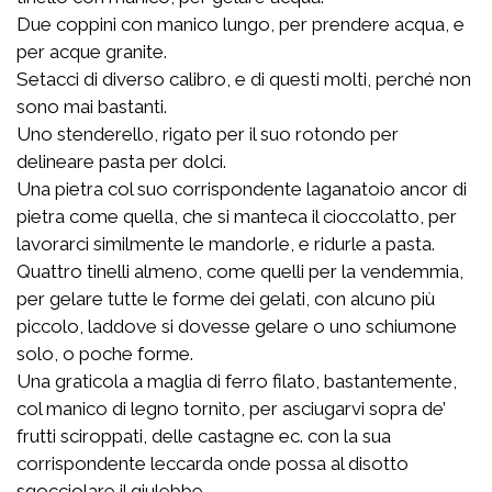
Due coppini con manico lungo, per prendere acqua, e
per acque granite.
Setacci di diverso calibro, e di questi molti, perché non
sono mai bastanti.
Uno stenderello, rigato per il suo rotondo per
delineare pasta per dolci.
Una pietra col suo corrispondente laganatoio ancor di
pietra come quella, che si manteca il cioccolatto, per
lavorarci similmente le mandorle, e ridurle a pasta.
Quattro tinelli almeno, come quelli per la vendemmia,
per gelare tutte le forme dei gelati, con alcuno più
piccolo, laddove si dovesse gelare o uno schiumone
solo, o poche forme.
Una graticola a maglia di ferro filato, bastantemente,
col manico di legno tornito, per asciugarvi sopra de’
frutti sciroppati, delle castagne ec. con la sua
corrispondente leccarda onde possa al disotto
sgocciolare il giulebbe.