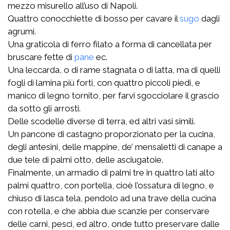
mezzo misurello all’uso di Napoli.
Quattro conocchiette di bosso per cavare il
sugo
dagli
agrumi.
Una graticola di ferro filato a forma di cancellata per
bruscare fette di
pane
ec.
Una leccarda, o di rame stagnata o di latta, ma di quelli
fogli di lamina più forti, con quattro piccoli piedi, e
manico di legno tornito, per farvi sgocciolare il grascio
da sotto gli arrosti.
Delle scodelle diverse di terra, ed altri vasi simili.
Un pancone di castagno proporzionato per la cucina,
degli antesini, delle mappine, de’ mensaletti di canape a
due tele di palmi otto, delle asciugatoie.
Finalmente, un armadio di palmi tre in quattro lati alto
palmi quattro, con portella, cioè l’ossatura di legno, e
chiuso di lasca tela, pendolo ad una trave della cucina
con rotella, e che abbia due scanzie per conservare
delle carni, pesci, ed altro, onde tutto preservare dalle