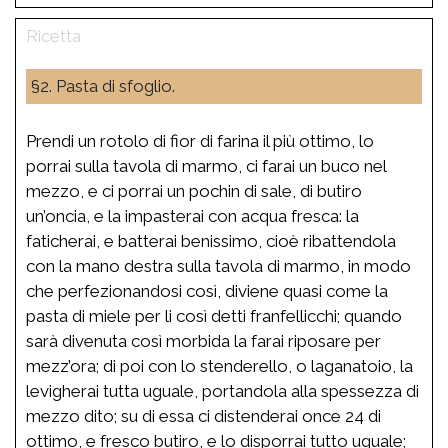
§2. Pasta di sfoglio.
Prendi un rotolo di fior di farina il più ottimo, lo
porrai sulla tavola di marmo, ci farai un buco nel
mezzo, e ci porrai un pochin di sale, di butiro
un’oncia, e la impasterai con acqua fresca: la
faticherai, e batterai benissimo, cioè ribattendola
con la mano destra sulla tavola di marmo, in modo
che perfezionandosi così, diviene quasi come la
pasta di miele per li così detti franfellicchi; quando
sarà divenuta così morbida la farai riposare per
mezz’ora; di poi con lo stenderello, o laganatoio, la
levigherai tutta uguale, portandola alla spessezza di
mezzo dito; su di essa ci distenderai once 24 di
ottimo, e fresco butiro, e lo disporrai tutto uguale;