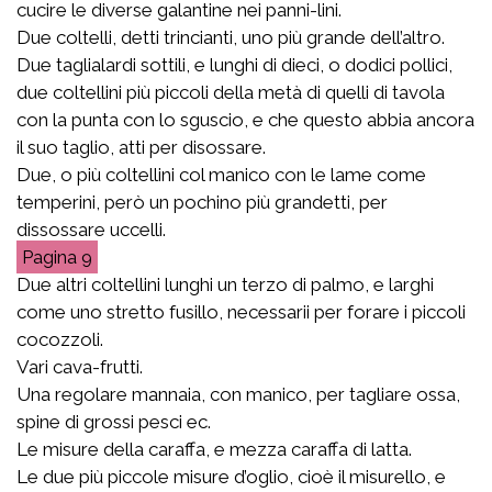
cucire le diverse galantine nei panni-lini.
Due coltelli, detti trincianti, uno più grande dell’altro.
Due taglialardi sottili, e lunghi di dieci, o dodici pollici,
due coltellini più piccoli della metà di quelli di tavola
con la punta con lo sguscio, e che questo abbia ancora
il suo taglio, atti per disossare.
Due, o più coltellini col manico con le lame come
temperini, però un pochino più grandetti, per
dissossare uccelli.
9
Due altri coltellini lunghi un terzo di palmo, e larghi
come uno stretto fusillo, necessarii per forare i piccoli
cocozzoli.
Vari cava-frutti.
Una regolare mannaia, con manico, per tagliare ossa,
spine di grossi pesci ec.
Le misure della caraffa, e mezza caraffa di latta.
Le due più piccole misure d’oglio, cioè il misurello, e