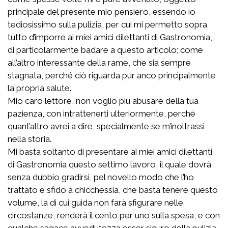
principale del presente mio pensiero, essendo io
tediosissimo sulla pulizia, per cui mi permetto sopra
tutto d’imporre ai miei amici dilettanti di Gastronomia,
di particolarmente badare a questo articolo; come
all’altro interessante della rame, che sia sempre
stagnata, perché ciò riguarda pur anco principalmente
la propria salute.
Mio caro lettore, non voglio più abusare della tua
pazienza, con intrattenerti ulteriormente, perché
quant’altro avrei a dire, specialmente se m’inoltrassi
nella storia.
Mi basta soltanto di presentare ai miei amici dilettanti
di Gastronomia questo settimo lavoro, il quale dovrà
senza dubbio gradirsi, pel novello modo che l’ho
trattato e sfido a chicchessia, che basta tenere questo
volume, la di cui guida non farà sfigurare nelle
circostanze, renderà il cento per uno sulla spesa, e con
qualche sagace avvedutezza esser sicuro della pulizia.