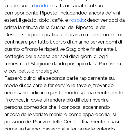
zuppe, una in
brodo
, e l’altra incaciata col suo
corrispondente Riposto, includendoci ancora de’ vini
esteri, il gelato, dolci, caffè, e
rosolio
; descrivendoci da
prima la minuta della Cucina, del Riposto, e del
Desserts; di poi la pratica del pranzo medesimo, e così
continuare per tutto il corso di un anno servendomi di
quanto offrono le rispettive Stagioni; e finalmente il
dettaglio della spesa per soli dieci giorni di ogni
trimestre di Stagione dando principio dalla Primavera,
e così pel suo prosieguo.
Passerò quindi alla seconda parte rapidamente sul
modo di scalcare e far servire le tavole, trovando
necessario indicare questo modo specialmente per le
Province, in dove si renderà più difficile rinvenire
persona domestica che ‘I conosca, accennando
ancora delle variate maniere come apparecchiar si
possono de’ Pranzi e delle Cene, e finalmente, quasi
come un baleno, passerò alla terza parte volendo