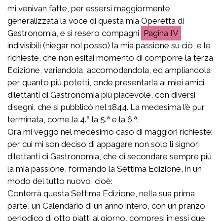
mi venivan fatte, per essersi maggiormente
generalizzata la voce di questa mia Operetta di
Gastronomia, e si resero compagni
IV
indivisibili (niegar nol posso) la mia passione su ciò, e le
richieste, che non esitai momento di comporre la terza
Edizione, variandola, accomodandola, ed ampliandola
per quanto più potetti, onde presentarla ai miei amici
dilettanti di Gastronomia più piacevole, con diversi
disegni, che si pubblicò nel 1844. La medesima l’è pur
terminata, come la 4.ª la 5.ª e la 6.ª.
Ora mi veggo nel medesimo caso di maggiori richieste;
per cui mi son deciso di appagare non solo li signori
dilettanti di Gastronomia, che di secondare sempre più
la mia passione, formando la Settima Edizione, in un
modo del tutto nuovo, cioè:
Conterrà questa Settima Edizione, nella sua prima
parte, un Calendario di un anno intero, con un pranzo
periodico di otto piatti al giorno, compresi in essi due