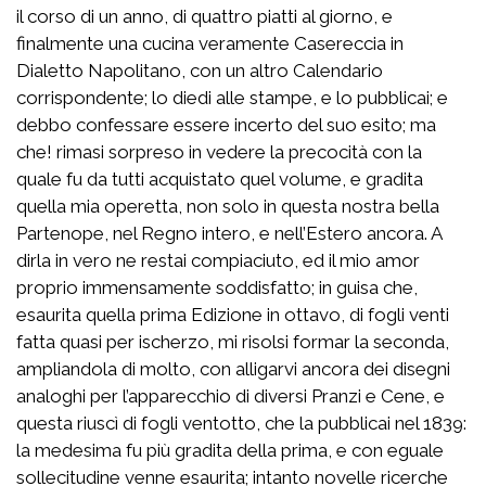
il corso di un anno, di quattro piatti al giorno, e
finalmente una cucina veramente Casereccia in
Dialetto Napolitano, con un altro Calendario
corrispondente; lo diedi alle stampe, e lo pubblicai; e
debbo confessare essere incerto del suo esito; ma
che! rimasi sorpreso in vedere la precocità con la
quale fu da tutti acquistato quel volume, e gradita
quella mia operetta, non solo in questa nostra bella
Partenope, nel Regno intero, e nell’Estero ancora. A
dirla in vero ne restai compiaciuto, ed il mio amor
proprio immensamente soddisfatto; in guisa che,
esaurita quella prima Edizione in ottavo, di fogli venti
fatta quasi per ischerzo, mi risolsi formar la seconda,
ampliandola di molto, con alligarvi ancora dei disegni
analoghi per l’apparecchio di diversi Pranzi e Cene, e
questa riuscì di fogli ventotto, che la pubblicai nel 1839:
la medesima fu più gradita della prima, e con eguale
sollecitudine venne esaurita; intanto novelle ricerche