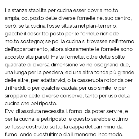
La stanza stabilita per cucina esser dovria molto
ampia, col posto delle diverse fornelle nel suo centro,
però, se la cucina fosse situata nel pian-terreno,
giacché il descritto posto per le fornelle richiede
molto sostegno; se poi la cucina si trovasse nell’interno
dell’appartamento, allora sicuramente le fornelle sono
accosto alle pareti. Fra le fornelle, oltre delle solite
quadrate di diversa dimensione ve ne bisognano due,
una lunga per la pesciera, ed una altra tonda più grande
delle altre, per adattarvici, o la casseruola rotonda per
li rifreddi, o per qualche caldaia per uso simile, o per
siroppare delle diverse conserve, tanto per uso della
cucina che pel riposto.
Evvi di assoluta necessità il forno, da poter servire, e
per la cucina, e pel riposto, e questo sarebbe ottimo
se fosse costrutto sotto la cappa del cammino da
fumo, onde quest’ultimo dia il menomo incomodo.