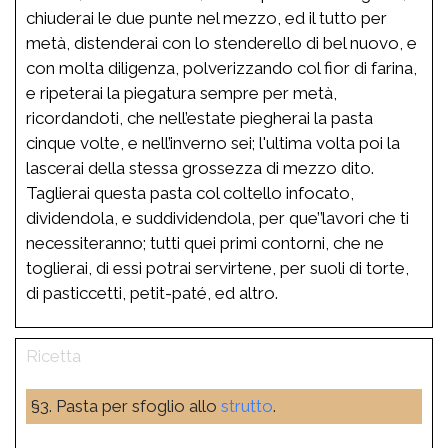
chiuderai le due punte nel mezzo, ed il tutto per
metà, distenderai con lo stenderello di bel nuovo, e
con molta diligenza, polverizzando col fior di farina,
e ripeterai la piegatura sempre per metà,
ricordandoti, che nell’estate piegherai la pasta
cinque volte, e nell’inverno sei; l'ultima volta poi la
lascerai della stessa grossezza di mezzo dito.
Taglierai questa pasta col coltello infocato,
dividendola, e suddividendola, per que’’lavori che ti
necessiteranno; tutti quei primi contorni, che ne
toglierai, di essi potrai servirtene, per suoli di torte,
di pasticcetti, petit-paté, ed altro.
§3. Pasta per sfoglio allo
strutto
.