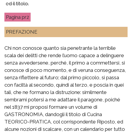
ed il titolo.
pr2
PREFAZIONE
Chi non conosce quanto sia penetrante la terribile
scala dei delitti che rende l’uomo capace a delinguere
senza avvedersene, perché, il primo a commettersi, si
conosce di poco momento, e di veruna conseguenza,
senza riflettere al futuro; dal primo piccolo, si passa
con faciltà al secondo, quindi al terzo, e poscia in quei
tali, che ne formano la distruzione: similmente
sembrami potersi a me adattare il paragone, poiché
nel 1837 mi proposi formare un volume di
GASTRONOMIA, dandogli il titolo di Cucina
TEORICO-PRATICA, col corrispondente Riposto, ed
alcune nozioni di scalcare, con un calendario per tutto