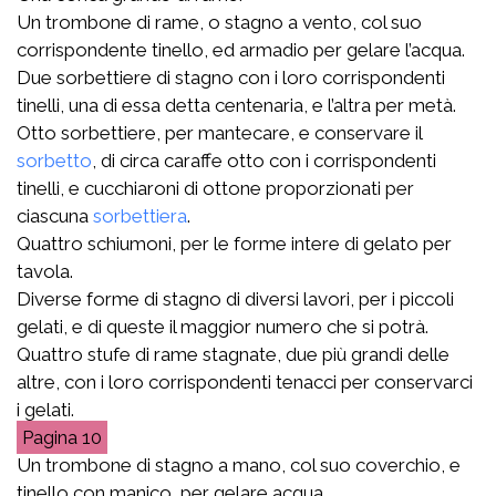
Un trombone di rame, o stagno a vento, col suo
corrispondente tinello, ed armadio per gelare l’acqua.
Due sorbettiere di stagno con i loro corrispondenti
tinelli, una di essa detta centenaria, e l’altra per metà.
Otto sorbettiere, per mantecare, e conservare il
sorbetto
, di circa caraffe otto con i corrispondenti
tinelli, e cucchiaroni di ottone proporzionati per
ciascuna
sorbettiera
.
Quattro schiumoni, per le forme intere di gelato per
tavola.
Diverse forme di stagno di diversi lavori, per i piccoli
gelati, e di queste il maggior numero che si potrà.
Quattro stufe di rame stagnate, due più grandi delle
altre, con i loro corrispondenti tenacci per conservarci
i gelati.
10
Un trombone di stagno a mano, col suo coverchio, e
tinello con manico, per gelare acqua.