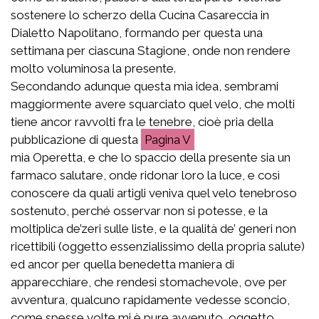
sostenere lo scherzo della Cucina Casareccia in
Dialetto Napolitano, formando per questa una
settimana per ciascuna Stagione, onde non rendere
molto voluminosa la presente.
Secondando adunque questa mia idea, sembrami
maggiormente avere squarciato quel velo, che molti
tiene ancor ravvolti fra le tenebre, cioè pria della
pubblicazione di questa
V
mia Operetta, e che lo spaccio della presente sia un
farmaco salutare, onde ridonar loro la luce, e così
conoscere da quali artigli veniva quel velo tenebroso
sostenuto, perché osservar non si potesse, e la
moltiplica de’zeri sulle liste, e la qualità de’ generi non
ricettibili (oggetto essenzialissimo della propria salute)
ed ancor per quella benedetta maniera di
apparecchiare, che rendesi stomachevole, ove per
avventura, qualcuno rapidamente vedesse sconcio,
come spesse volte mi è pure avvenuto, oggetto