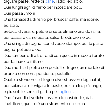
tagliare paste, fette di
pane
, radici, ed altro.
Due lunghi aghi di ferro per incosciare polli.
Due passa limoni.
Una fornacetta di ferro per bruscar caffè, mandorle,
ed altro.
Setacci diversi, di pelo e di seta, almeno una dozzina,
per passare carne pesta, salse, brodi, creme ec.
Una siringa di stagno, con diverse stampe, per la pasta
bugnè, pel butiro ec.
Due tamburretti a tre fondi con quello in mezzo forato
per farinare le fritture.
Due mortai di pietra con pestelli di legno, un mortaio di
bronzo con corrispondente pestello.
Quattro stenderelli di legno diversi; ovvero laganatoi,
per spianare, e levigare le paste; ed un altro più lungo,
e più sottile senza il garbo pe’
tagliolini
.
Due fascetti di vetiche, ovvero le così dette, dai ...
sbattitore, questo è uno strumento di cucina