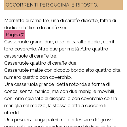
OCCORRENTI PER CUCINA, E RIPOSTO.
Marmitte di rame tre, una di caraffe diciotto, l’altra di
dodici, e l’ultima di caraffe sei.
7
Casseruole grandi due, cioè, di caraffe dodici, con il
loro coverchio. Altre due per metà. Altre quattro
casseruole di caraffe tre.
Casseruole quattro di caraffe due.
Casseruole matte con piccolo bordo alto quattro dita
numero quattro con coverchio.
Una casseruola grande, detta rotonda a forma di
conca, senza manico, ma con due maniglie movibili,
con l’orlo spianato al disopra, e con coverchio con la
maniglia nel mezzo, la stessa è atta a cuocere li
rifreddi.
Una pesciera lunga palmi tre, per lessare de’ grossi
pesci col suo corrispondente coverchio incassato, e