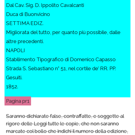
Dal Cav. Sig. D. Ippolito Cavalcanti
Duca di Buonvicino
SETTIMA EDIZ.
Migliorata del tutto, per quanto più possibile, dalle
altre precedenti.
NAPOLI
Stabilimento Tipografico di Domenico Capasso
Strada S. Sebastiano n° 51, nel cortile de’ RR. PP.
Gesuiti.
1852.
pr1
Saranno dichiarate false, contraffatte, e soggette al
rigore delle Leggi tutte le copie, che non saranno
marcate col bollo che indichi il numero della edizione,