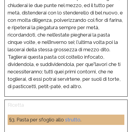
chiuderai le due punte nel mezzo, ed il tutto per
metà, distenderai con lo stenderello di bel nuovo, e
con molta diligenza, polverizzando col fior di farina,
e ripeterai la piegatura sempre per metà,
ricordandoti, che nell’estate piegherai la pasta
cinque volte, e nell’inverno sei; l'ultima volta poi la
lascerai della stessa grossezza di mezzo dito.
Taglierai questa pasta col coltello infocato,
dividendola, e suddividendola, per que’’lavori che ti
necessiteranno; tutti quei primi contorni, che ne
toglierai, di essi potrai servirtene, per suoli di torte,
di pasticcetti, petit-paté, ed altro.
§3. Pasta per sfoglio allo
strutto
.