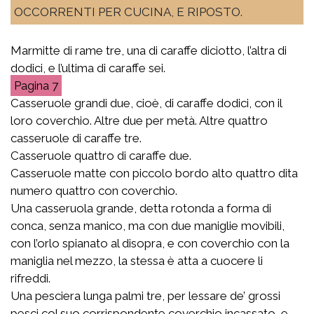
OCCORRENTI PER CUCINA, E RIPOSTO.
Marmitte di rame tre, una di caraffe diciotto, l’altra di
dodici, e l’ultima di caraffe sei.
7
Casseruole grandi due, cioè, di caraffe dodici, con il
loro coverchio. Altre due per metà. Altre quattro
casseruole di caraffe tre.
Casseruole quattro di caraffe due.
Casseruole matte con piccolo bordo alto quattro dita
numero quattro con coverchio.
Una casseruola grande, detta rotonda a forma di
conca, senza manico, ma con due maniglie movibili,
con l’orlo spianato al disopra, e con coverchio con la
maniglia nel mezzo, la stessa è atta a cuocere li
rifreddi.
Una pesciera lunga palmi tre, per lessare de’ grossi
pesci col suo corrispondente coverchio incassato, e