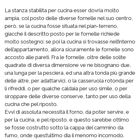
La stanza stabilita per cucina esser dovria molto
ampia, col posto delle diverse fornelle nel suo centro,
però, se la cucina fosse situata nel pian-terreno,
giacché il descritto posto per le fornelle richiede
molto sostegno; se poi la cucina si trovasse nell’interno
dell’appartamento, allora sicuramente le fornelle sono
accosto alle pareti. Fra le fornelle, oltre delle solite
quadrate di diversa dimensione ve ne bisognano due,
una lunga per la pesciera, ed una altra tonda più grande
delle altre, per adattarvici, o la casseruola rotonda per
li rifreddi, o per qualche caldaia per uso simile, o per
siroppare delle diverse conserve, tanto per uso della
cucina che pel riposto.
Evvi di assoluta necessità il forno, da poter servire, e
per la cucina, e pel riposto, e questo sarebbe ottimo
se fosse costrutto sotto la cappa del cammino da
fumo, onde quest’ultimo dia il menomo incomodo.