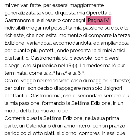
mi venivan fatte, per essersi maggiormente
generalizzata la voce di questa mia Operetta di
Gastronomia, e si resero compagni
IV
indivisibili (niegar nol posso) la mia passione su ciò, e le
richieste, che non esitai momento di comporre la terza
Edizione, variandola, accomodandola, ed ampliandola
per quanto più potetti, onde presentarla ai miei amici
dilettanti di Gastronomia più piacevole, con diversi
disegni, che si pubblicò nel 1844. La medesima l’è pur
terminata, come la 4.ª la 5.ª e la 6.ª.
Ora mi veggo nel medesimo caso di maggiori richieste;
per cui mi son deciso di appagare non solo li signori
dilettanti di Gastronomia, che di secondare sempre più
la mia passione, formando la Settima Edizione, in un
modo del tutto nuovo, cioè:
Conterrà questa Settima Edizione, nella sua prima
parte, un Calendario di un anno intero, con un pranzo
periodico di otto piatti al giorno, compresi in essi due