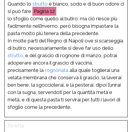
Quando lo
strutto
è bianco, sodo e di buon odore ci
si può fare
12
lo sfoglio come quello al butiro; ma ciò riesce più
facilmente nell’inverno, però bisogna impastare la
pasta molto più tenera della precedente.
In molte parti del Regno di Napoli ove si scarseggia
di butiro, necessariamente si deve far uso dello
strutto
, e del grascio di rognone di manzo, potrai
adoperare ancora il grascio di vaccina,
precisamente la
rognonata
alla quale toglierai una
velata membrana che conserva il grascio, la laverai
ben bene, la sgocciolerai, e la pesterai, dipoi l’unirai
con la sugna, servendoti per la quantità metà e
metà, e di questa pasta ti servirai per tutti i lavori di
sfoglio come la precedente.