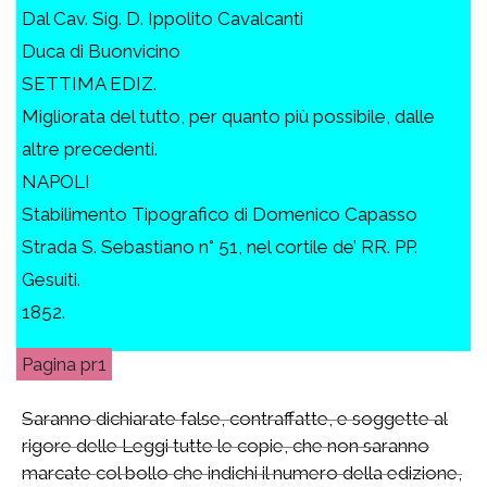
Dal Cav. Sig. D. Ippolito Cavalcanti
Duca di Buonvicino
SETTIMA EDIZ.
Migliorata del tutto, per quanto più possibile, dalle
altre precedenti.
NAPOLI
Stabilimento Tipografico di Domenico Capasso
Strada S. Sebastiano n° 51, nel cortile de’ RR. PP.
Gesuiti.
1852.
pr1
Saranno dichiarate false, contraffatte, e soggette al
rigore delle Leggi tutte le copie, che non saranno
marcate col bollo che indichi il numero della edizione,