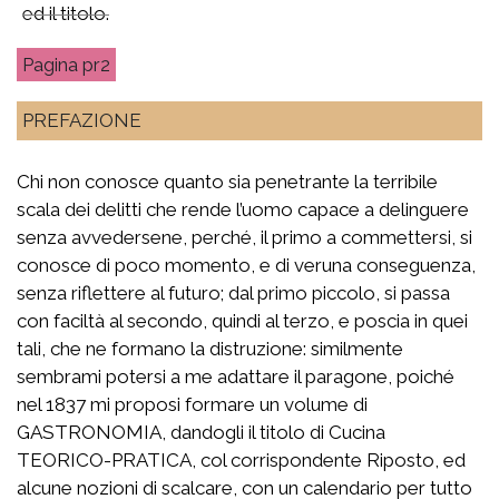
ed il titolo.
pr2
PREFAZIONE
Chi non conosce quanto sia penetrante la terribile
scala dei delitti che rende l’uomo capace a delinguere
senza avvedersene, perché, il primo a commettersi, si
conosce di poco momento, e di veruna conseguenza,
senza riflettere al futuro; dal primo piccolo, si passa
con faciltà al secondo, quindi al terzo, e poscia in quei
tali, che ne formano la distruzione: similmente
sembrami potersi a me adattare il paragone, poiché
nel 1837 mi proposi formare un volume di
GASTRONOMIA, dandogli il titolo di Cucina
TEORICO-PRATICA, col corrispondente Riposto, ed
alcune nozioni di scalcare, con un calendario per tutto