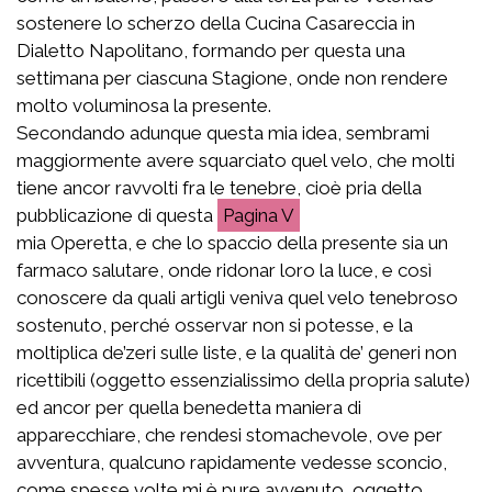
sostenere lo scherzo della Cucina Casareccia in
Dialetto Napolitano, formando per questa una
settimana per ciascuna Stagione, onde non rendere
molto voluminosa la presente.
Secondando adunque questa mia idea, sembrami
maggiormente avere squarciato quel velo, che molti
tiene ancor ravvolti fra le tenebre, cioè pria della
pubblicazione di questa
V
mia Operetta, e che lo spaccio della presente sia un
farmaco salutare, onde ridonar loro la luce, e così
conoscere da quali artigli veniva quel velo tenebroso
sostenuto, perché osservar non si potesse, e la
moltiplica de’zeri sulle liste, e la qualità de’ generi non
ricettibili (oggetto essenzialissimo della propria salute)
ed ancor per quella benedetta maniera di
apparecchiare, che rendesi stomachevole, ove per
avventura, qualcuno rapidamente vedesse sconcio,
come spesse volte mi è pure avvenuto, oggetto