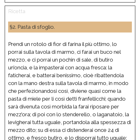
§2. Pasta di sfoglio.
Prendi un rotolo di fior di farina il più ottimo, lo
porrai sulla tavola di marmo, ci farai un buco nel
mezzo, e ci porrai un pochin di sale, di butiro
un’oncia, e la impasterai con acqua fresca: la
faticherai, e batterai benissimo, cioè ribattendola
con la mano destra sulla tavola di marmo, in modo
che perfezionandosi così, diviene quasi come la
pasta di miele per li così detti franfellicchi; quando
sarà divenuta così morbida la farai riposare per
mezz’ora; di poi con lo stenderello, o laganatoio, la
levigherai tutta uguale, portandola alla spessezza di
mezzo dito; su di essa ci distenderai once 24 di
ottimo, e fresco butiro, e lo disporrai tutto uguale;