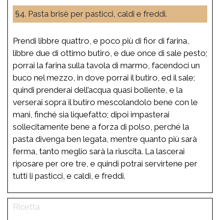
§4. Pasta brisè per pasticci, caldi e freddi.
Prendi libbre quattro, e poco più di fior di farina,
libbre due di ottimo butiro, e due once di sale pesto;
porrai la farina sulla tavola di marmo, facendoci un
buco nel mezzo, in dove porrai il butiro, ed il sale;
quindi prenderai dell’acqua quasi bollente, e la
verserai sopra il butiro mescolandolo bene con le
mani, finché sia liquefatto; dipoi impasterai
sollecitamente bene a forza di polso, perché la
pasta divenga ben legata, mentre quanto più sarà
ferma, tanto meglio sarà la riuscita. La lascerai
riposare per ore tre, e quindi potrai servirtene per
tutti li pasticci, e caldi, e freddi.