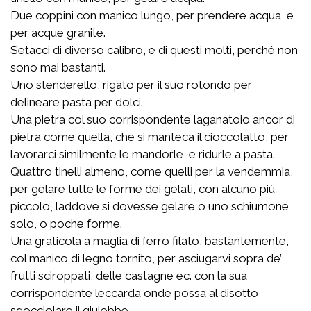
Due coppini con manico lungo, per prendere acqua, e
per acque granite.
Setacci di diverso calibro, e di questi molti, perché non
sono mai bastanti.
Uno stenderello, rigato per il suo rotondo per
delineare pasta per dolci.
Una pietra col suo corrispondente laganatoio ancor di
pietra come quella, che si manteca il cioccolatto, per
lavorarci similmente le mandorle, e ridurle a pasta.
Quattro tinelli almeno, come quelli per la vendemmia,
per gelare tutte le forme dei gelati, con alcuno più
piccolo, laddove si dovesse gelare o uno schiumone
solo, o poche forme.
Una graticola a maglia di ferro filato, bastantemente,
col manico di legno tornito, per asciugarvi sopra de’
frutti sciroppati, delle castagne ec. con la sua
corrispondente leccarda onde possa al disotto
sgocciolare il giulebbe.