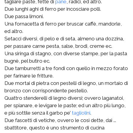
tagliare paste, fette di
pane
, radici, ed altro.
Due lunghi aghi di ferro per incosciare polli.
Due passa limoni.
Una fornacetta di ferro per bruscar caffè, mandorle,
ed altro.
Setacci diversi, di pelo e di seta, almeno una dozzina,
per passare carne pesta, salse, brodi, creme ec.
Una siringa di stagno, con diverse stampe, per la pasta
bugnè, pel butiro ec.
Due tamburretti a tre fondi con quello in mezzo forato
per farinare le fritture.
Due mortai di pietra con pestelli di legno, un mortaio di
bronzo con corrispondente pestello.
Quattro stenderelli di legno diversi; ovvero laganatoi,
per spianare, e levigare le paste; ed un altro più lungo,
e più sottile senza il garbo pe’
tagliolini
.
Due fascetti di vetiche, ovvero le così dette, dai ...
sbattitore, questo è uno strumento di cucina