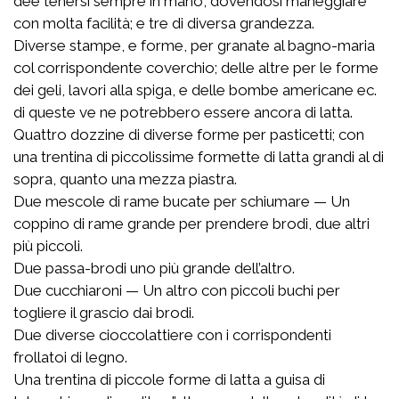
dee tenersi sempre in mano, dovendosi maneggiare
con molta facilità; e tre di diversa grandezza.
Diverse stampe, e forme, per granate al bagno-maria
col corrispondente coverchio; delle altre per le forme
dei geli, lavori alla spiga, e delle bombe americane ec.
di queste ve ne potrebbero essere ancora di latta.
Quattro dozzine di diverse forme per pasticetti; con
una trentina di piccolissime formette di latta grandi al di
sopra, quanto una mezza piastra.
Due mescole di rame bucate per schiumare — Un
coppino di rame grande per prendere brodi, due altri
più piccoli.
Due passa-brodi uno più grande dell’altro.
Due cucchiaroni — Un altro con piccoli buchi per
togliere il grascio dai brodi.
Due diverse cioccolattiere con i corrispondenti
frollatoi di legno.
Una trentina di piccole forme di latta a guisa di