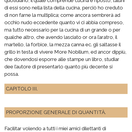
quotidiano, il quale comprende cucina e riposto, taluni
di essi sono nella lista della cucina, perciò ho creduto
di non farne la multiplica; come ancora sembrerà ad
occhio nudo eccedente quanto vi ci abbia compreso,
ma tutto necessario per la cucina di un grande o per
qualche altro, che avendo lasciato or ora l’aratro, il
martello, la forbice, la mezza canna ec. gli saltasse il
grillo in testa di vivere More Nobilium, ed ancor dippiù,
che dovendosi esporre alle stampe un libro, studiar
dee l’autore di presentarlo quanto più decente si
possa.
CAPITOLO III.
PROPORZIONE GENERALE DI QUANTITÀ.
Facilitar volendo a tutti i miei amici dilettanti di