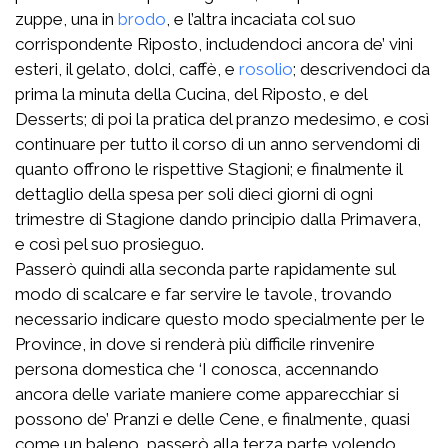
zuppe, una in
brodo
, e l’altra incaciata col suo
corrispondente Riposto, includendoci ancora de’ vini
esteri, il gelato, dolci, caffè, e
rosolio
; descrivendoci da
prima la minuta della Cucina, del Riposto, e del
Desserts; di poi la pratica del pranzo medesimo, e così
continuare per tutto il corso di un anno servendomi di
quanto offrono le rispettive Stagioni; e finalmente il
dettaglio della spesa per soli dieci giorni di ogni
trimestre di Stagione dando principio dalla Primavera,
e così pel suo prosieguo.
Passerò quindi alla seconda parte rapidamente sul
modo di scalcare e far servire le tavole, trovando
necessario indicare questo modo specialmente per le
Province, in dove si renderà più difficile rinvenire
persona domestica che ‘I conosca, accennando
ancora delle variate maniere come apparecchiar si
possono de’ Pranzi e delle Cene, e finalmente, quasi
come un baleno, passerò alla terza parte volendo