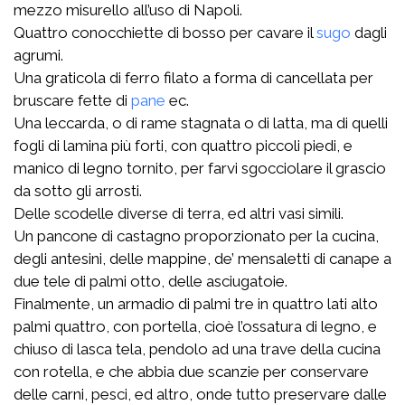
mezzo misurello all’uso di Napoli.
Quattro conocchiette di bosso per cavare il
sugo
dagli
agrumi.
Una graticola di ferro filato a forma di cancellata per
bruscare fette di
pane
ec.
Una leccarda, o di rame stagnata o di latta, ma di quelli
fogli di lamina più forti, con quattro piccoli piedi, e
manico di legno tornito, per farvi sgocciolare il grascio
da sotto gli arrosti.
Delle scodelle diverse di terra, ed altri vasi simili.
Un pancone di castagno proporzionato per la cucina,
degli antesini, delle mappine, de’ mensaletti di canape a
due tele di palmi otto, delle asciugatoie.
Finalmente, un armadio di palmi tre in quattro lati alto
palmi quattro, con portella, cioè l’ossatura di legno, e
chiuso di lasca tela, pendolo ad una trave della cucina
con rotella, e che abbia due scanzie per conservare
delle carni, pesci, ed altro, onde tutto preservare dalle