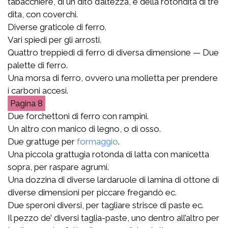
tabacchiere, di un dito d’altezza, e della rotondità di tre
dita, con coverchi.
Diverse graticole di ferro.
Vari spiedi per gli arrosti.
Quattro treppiedi di ferro di diversa dimensione — Due
palette di ferro.
Una morsa di ferro, ovvero una molletta per prendere
i carboni accesi.
8
Due forchettoni di ferro con rampini.
Un altro con manico di legno, o di osso.
Due grattuge per
formaggio
.
Una piccola grattugia rotonda di latta con manicetta
sopra, per raspare agrumi.
Una dozzina di diverse lardaruole di lamina di ottone di
diverse dimensioni per piccare fregandò ec.
Due speroni diversi, per tagliare strisce di paste ec.
Il pezzo de’ diversi taglia-paste, uno dentro all’altro per