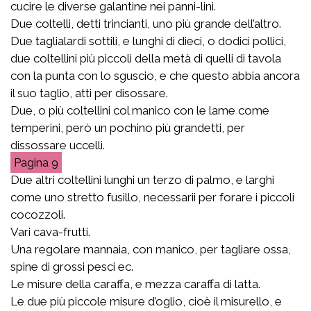
cucire le diverse galantine nei panni-lini.
Due coltelli, detti trincianti, uno più grande dell’altro.
Due taglialardi sottili, e lunghi di dieci, o dodici pollici,
due coltellini più piccoli della metà di quelli di tavola
con la punta con lo sguscio, e che questo abbia ancora
il suo taglio, atti per disossare.
Due, o più coltellini col manico con le lame come
temperini, però un pochino più grandetti, per
dissossare uccelli.
9
Due altri coltellini lunghi un terzo di palmo, e larghi
come uno stretto fusillo, necessarii per forare i piccoli
cocozzoli.
Vari cava-frutti.
Una regolare mannaia, con manico, per tagliare ossa,
spine di grossi pesci ec.
Le misure della caraffa, e mezza caraffa di latta.
Le due più piccole misure d’oglio, cioè il misurello, e