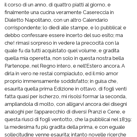
il corso di un anno, di quattro piatti al giorno, e
finalmente una cucina veramente Casereccia in
Dialetto Napolitano, con un altro Calendario
corrispondente; lo diedi alle stampe, e lo pubblicai; e
debbo confessare essere incerto del suo esito; ma
che! rimasi sorpreso in vedere la precocità con la
quale fu da tutti acquistato quel volume, e gradita
quella mia operetta, non solo in questa nostra bella
Partenope, nel Regno intero, e nell’Estero ancora. A
dirla in vero ne restai compiaciuto, ed il mio amor
proprio immensamente soddisfatto; in guisa che,
esaurita quella prima Edizione in ottavo, di fogli venti
fatta quasi per ischerzo, mi risolsi formar la seconda,
ampliandola di molto, con alligarvi ancora dei disegni
analoghi per l’apparecchio di diversi Pranzi e Cene, e
questa riuscì di fogli ventotto, che la pubblicai nel 1839:
la medesima fu più gradita della prima, e con eguale
sollecitudine venne esaurita; intanto novelle ricerche