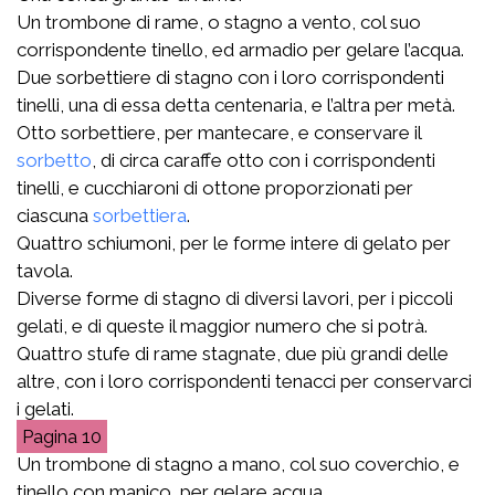
Un trombone di rame, o stagno a vento, col suo
corrispondente tinello, ed armadio per gelare l’acqua.
Due sorbettiere di stagno con i loro corrispondenti
tinelli, una di essa detta centenaria, e l’altra per metà.
Otto sorbettiere, per mantecare, e conservare il
sorbetto
, di circa caraffe otto con i corrispondenti
tinelli, e cucchiaroni di ottone proporzionati per
ciascuna
sorbettiera
.
Quattro schiumoni, per le forme intere di gelato per
tavola.
Diverse forme di stagno di diversi lavori, per i piccoli
gelati, e di queste il maggior numero che si potrà.
Quattro stufe di rame stagnate, due più grandi delle
altre, con i loro corrispondenti tenacci per conservarci
i gelati.
10
Un trombone di stagno a mano, col suo coverchio, e
tinello con manico, per gelare acqua.