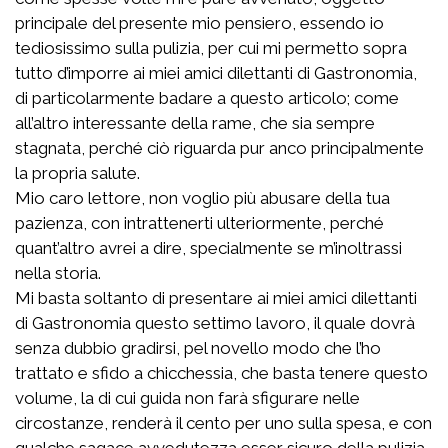
principale del presente mio pensiero, essendo io
tediosissimo sulla pulizia, per cui mi permetto sopra
tutto d’imporre ai miei amici dilettanti di Gastronomia,
di particolarmente badare a questo articolo; come
all’altro interessante della rame, che sia sempre
stagnata, perché ciò riguarda pur anco principalmente
la propria salute.
Mio caro lettore, non voglio più abusare della tua
pazienza, con intrattenerti ulteriormente, perché
quant’altro avrei a dire, specialmente se m’inoltrassi
nella storia.
Mi basta soltanto di presentare ai miei amici dilettanti
di Gastronomia questo settimo lavoro, il quale dovrà
senza dubbio gradirsi, pel novello modo che l’ho
trattato e sfido a chicchessia, che basta tenere questo
volume, la di cui guida non farà sfigurare nelle
circostanze, renderà il cento per uno sulla spesa, e con
qualche sagace avvedutezza esser sicuro della pulizia.