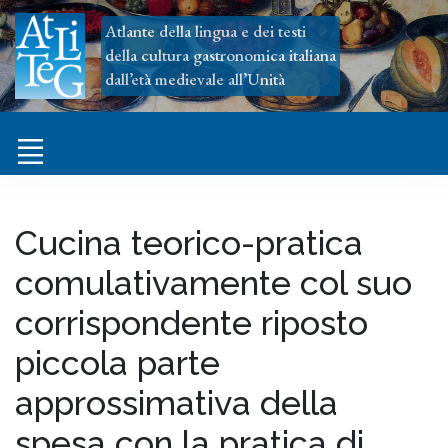
Atlante della lingua e dei testi
della cultura gastronomica italiana
dall’età medievale all’Unità
Cucina teorico-pratica
comulativamente col suo
corrispondente riposto
piccola parte
approssimativa della
spesa con la pratica di