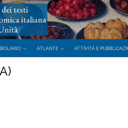
dei testi
omica italiana
’Unità
BOLARIO
ATLANTE
ATTIVITÀ E PUBBLICAZI
A)