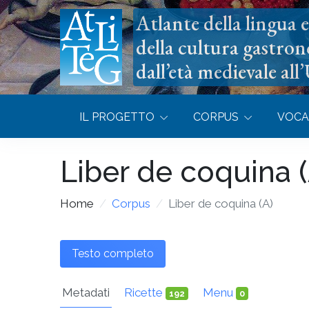
Atlante della lingua e 
della cultura gastron
dall’età medievale all
IL PROGETTO
CORPUS
VOCA
Liber de coquina (
Home
Corpus
Liber de coquina (A)
Testo completo
Metadati
Ricette
Menu
192
0