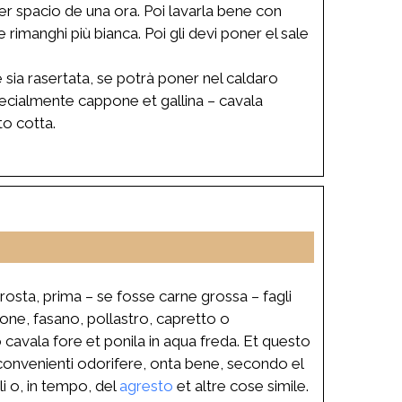
per spacio de una ora. Poi lavarla bene con
rimanghi più bianca. Poi gli devi poner el sale
 sia rasertata, se potrà poner nel caldaro
pecialmente cappone et gallina – cavala
to cotta.
rosta, prima – se fosse carne grossa – fagli
pone, fasano, pollastro, capretto o
to cavala fore et ponila in aqua freda. Et questo
e convenienti odorifere, onta bene, secondo el
i o, in tempo, del
agresto
et altre cose simile.