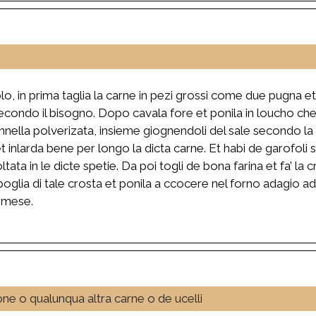
, in prima taglia la carne in pezi grossi come due pugna et
econdo il bisogno. Dopo cavala fore et ponila in loucho che 
nella polverizata, insieme giognendoli del sale secondo la q
et inlarda bene per longo la dicta carne. Et habi de garofoli s
tata in le dicte spetie. Da poi togli de bona farina et fa’ la
poglia di tale crosta et ponila a ccocere nel forno adagio ada
n mese.
one o qualunqua altra carne o de ucelli