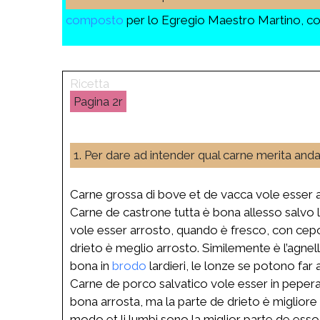
composto
per lo Egregio Maestro Martino, co
2r
1. Per dare ad intender qual carne merita and
Carne grossa di bove et de vacca vole esser all
Carne de castrone tutta è bona allesso salvo l
vole esser arrosto, quando è fresco, con cepoll
drieto è meglio arrosto. Similemente è l’agne
bona in
brodo
lardieri, le lonze se potono far
Carne de porco salvatico vole esser in peperat
bona arrosta, ma la parte de drieto è migliore
modo et li lumbi sono la miglior parte de esso.