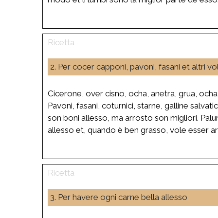
2. Per cocer capponi, pavoni, fasani et altri vola
Cicerone, over cisno, ocha, anetra, grua, ocha
Pavoni, fasani, coturnici, starne, galline salvatic
son boni allesso, ma arrosto son migliori. Pal
allesso et, quando è ben grasso, vole esser ar
3. Per havere ogni carne bella allesso