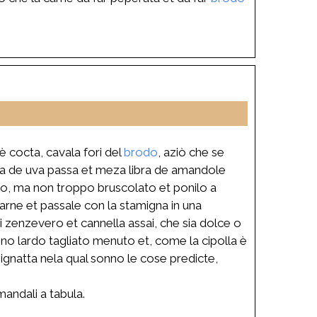
è cocta, cavala fori del
brodo
, aziò che se
 libra de uva passa et meza libra de amandole
foco, ma non troppo bruscolato et ponilo a
carne et passale con la stamigna in una
ti zenzevero et cannella assai, che sia dolce o
ono lardo tagliato menuto et, come la cipolla è
pignatta nela qual sonno le cose predicte,
mandali a tabula.