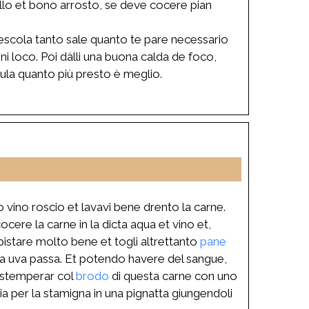
bello et bono arrosto, se deve cocere pian
scola tanto sale quanto te pare necessario
i loco. Poi dàlli una buona calda de foco,
ula quanto più presto è meglio.
 vino roscio et lavavi bene drento la carne.
cere la carne in la dicta aqua et vino et,
 pistare molto bene et togli altrettanto
pane
cta uva passa. Et potendo havere del sangue,
distemperar col
brodo
di questa carne con uno
a per la stamigna in una pignatta giungendoli