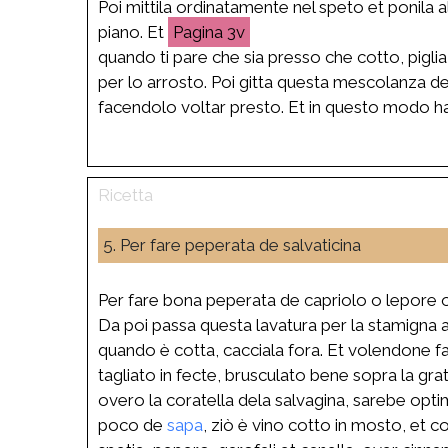
Poi mittila ordinatamente nel speto et ponila a
piano. Et
3v
quando ti pare che sia presso che cotto, pigli
per lo arrosto. Poi gitta questa mescolanza d
facendolo voltar presto. Et in questo modo hav
5. Per fare peperata de salvaticina
Per fare bona peperata de capriolo o lepore o 
Da poi passa questa lavatura per la stamigna a
quando è cotta, cacciala fora. Et volendone far
tagliato in fecte, brusculato bene sopra la gr
overo la coratella dela salvagina, sarebe opt
poco de
sapa
, ziò è vino cotto in mosto, et c