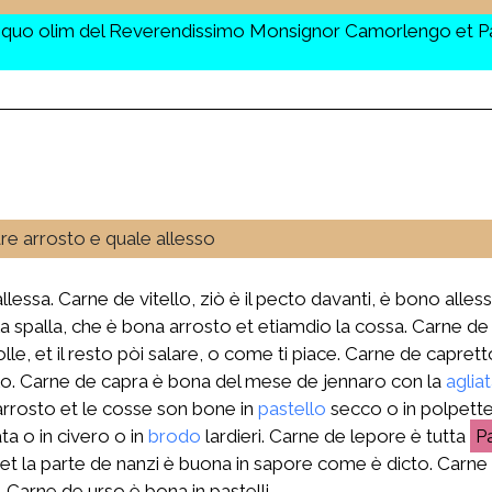
quo olim del Reverendissimo Monsignor Camorlengo et Pat
are arrosto e quale allesso
essa. Carne de vitello, ziò è il pecto davanti, è bono alless
a spalla, che è bona arrosto et etiamdio la cossa. Carne de
e, et il resto pòi salare, o come ti piace. Carne de caprett
llo. Carne de capra è bona del mese de jennaro con la
aglia
 arrosto et le cosse son bone in
pastello
secco o in polpette
a o in civero o in
brodo
lardieri. Carne de lepore è tutta
 et la parte de nanzi è buona in sapore come è dicto. Carne 
 Carne de urso è bona in pastelli.