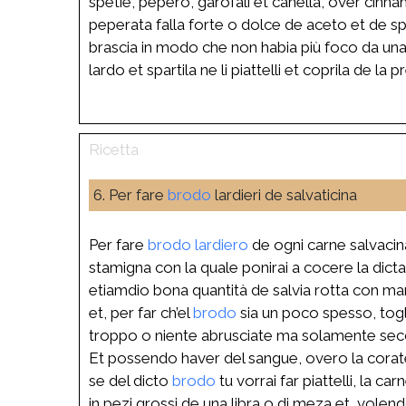
spetie, pepero, garofali et canella, over cin
peperata falla forte o dolce de aceto et de s
brascia in modo che non habia più foco da una 
lardo et spartila ne li piattelli et coprila de la
6. Per fare
brodo
lardieri de salvaticina
Per fare
brodo
lardiero
de ogni carne salvacina
stamigna con la quale ponirai a cocere la dicta
etiamdio bona quantità de salvia rotta con ma
et, per far ch’el
brodo
sia un poco spesso, togli
troppo o niente abrusciate ma solamente secc
Et possendo haver del sangue, overo la coratel
se del dicto
brodo
tu vorrai far piattelli, la ca
in pezi grossi de una libra o di meza et, vole