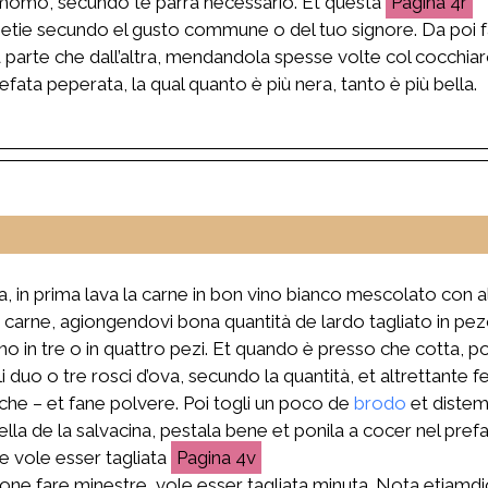
namomo, secundo te parrà necessario. Et questa
4r
petie secundo el gusto commune o del tuo signore. Da poi fa
parte che dall’altra, mendandola spesse volte col cocchiaro
 prefata peperata, la qual quanto è più nera, tanto è più bella.
, in prima lava la carne in bon vino bianco mescolato con al
 carne, agiongendovi bona quantità de lardo tagliato in pezo
no in tre o in quattro pezi. Et quando è presso che cotta, 
 duo o tre rosci d’ova, secundo la quantità, et altrettante f
he – et fane polvere. Poi togli un poco de
brodo
et distem
la de la salvacina, pestala bene et ponila a cocer nel pref
rne vole esser tagliata
4v
ndone fare minestre, vole esser tagliata minuta. Nota etiamdi