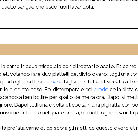
 quello sangue che esce fuori lavandola.
i la carne in aqua miscolata con altrectanto aceto. Et come 
rdo et, volendo fare duo piattelli del dicto civero, togli una
poi togli una libra de
pane
tagliato in fette et siccato al 
n le predicte cose. Poi distemperale col
brodo
de la dicta 
, facendola ben bollire per spatio de meza ora. Dapoi vi met
re. Dapoi tolli una cipolla et cocila in una pignatta con b
 inseme col lardo nel qual è cocta, et metti ogni cosa in la 
 de la prefata carne et de sopra gli metti de questo civero et 