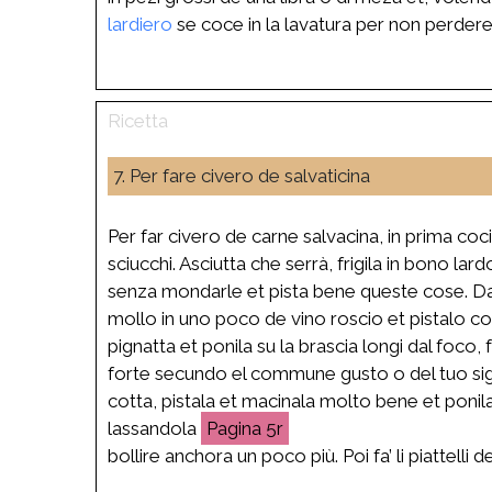
lardiero
se coce in la lavatura per non perdere
7. Per fare civero de salvaticina
Per far civero de carne salvacina, in prima coc
sciucchi. Asciutta che serrà, frigila in bono la
senza mondarle et pista bene queste cose. Da 
mollo in uno poco de vino roscio et pistalo co
pignatta et ponila su la brascia longi dal foco
forte secundo el commune gusto o del tuo signo
cotta, pistala et macinala molto bene et ponila
lassandola
5r
bollire anchora un poco più. Poi fa’ li piattelli