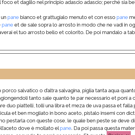
l foco et daglilo nel principio adascio adascio; perché sia 
a un
pane
bianco et grattugialo menuto et con esso
pane
me
e
pane
et de sale sopra lo arrosto in modo che ne vadi in ogn
erai el tuo arrosto bello et colorito. De poi mandalo a tab
porco salvatico o d’altra salvagina, piglia tanta aqua quanto
giongendoli tanto sale quanto te par necessario et poni a co
e duo piattelli, tolli una libra et meza de uva passa et falla
aticula et ben mogliato in bono aceto, pistalo insemi con di
imo pestarla con queste cose, le quale ben peste se deve 
oll’aceto dove è mollato el
pane
. Da poi passa questa materi