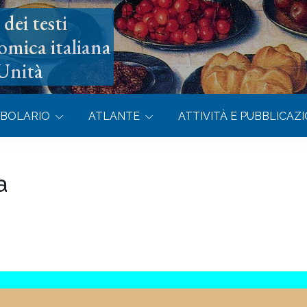
dei testi
omica italiana
’Unità
BOLARIO
ATLANTE
ATTIVITÀ E PUBBLICAZI
a