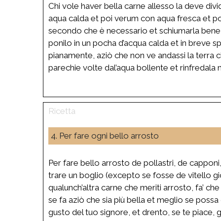
Chi vole haver bella carne allesso la deve divi
aqua calda et poi verum con aqua fresca et pone
secondo che è necessario et schiumarla bene s
ponilo in un pocha d’acqua calda et in breve sp
pianamente, aziò che non ve andassi la terra c
parechie volte dal’aqua bollente et rinfredala 
4. Per fare ogni bello arrosto
Per fare bello arrosto de pollastri, de capponi
trare un boglio (excepto se fosse de vitello gi
qualunch’altra carne che meriti arrosto, fa’ che
se fa aziò che sia più bella et meglio se possa
gusto del tuo signore, et drento, se te piace,