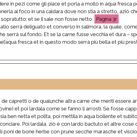
dere in pezi come gli piace et porla a mollo in aqua fresca 
rla al foco in una caldara dove non stia a stretto, aziò che 
opratutto; et se il sale non fosse netto,
3r
atio serrà deliguato et converso in salimora, la quale, come
he serrà sul fondo. Et se la carne fusse vecchia et dura – s
nel’aqua fresca et in questo modo serrà più bella et più pres
, de capretti o de qualunche altra carne che meriti essere ar
ovine) et poi lardala come se fanno li arrosti. Se fosse cap
 sia ben netta et polita, poi mettila in aqua bollente et subi
 conciare. Poi lardala, ziò è con lardo bactuto et altre cos
 gli poni de bone herbe con prune secche marasche et visciol