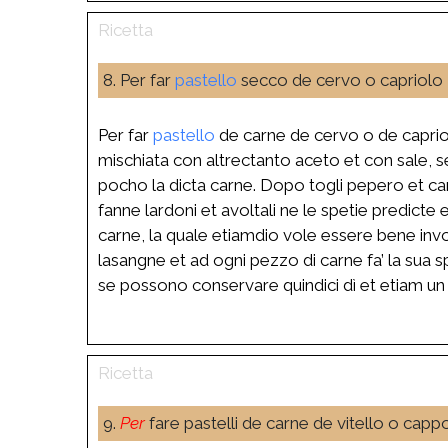
8. Per far
pastello
secco de cervo o capriolo
Per far
pastello
de carne de cervo o de capriolo
mischiata con altrectanto aceto et con sale, s
pocho la dicta carne. Dopo togli pepero et can
fanne lardoni et avoltali ne le spetie predicte 
carne, la quale etiamdio vole essere bene invol
lasangne et ad ogni pezzo di carne fa’ la sua s
se possono conservare quindici dì et etiam u
9.
Per
fare pastelli de carne de vitello o capp