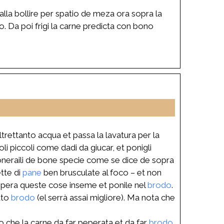
lla bollire per spatio de meza ora sopra la
. Da poi frigi la carne predicta con bono
trettanto acqua et passa la lavatura per la
li piccoli come dadi da giucar, et ponigli
poneraili de bone specie come se dice de sopra
ette di
pane
ben brusculate al foco – et non
pera queste cose inseme et ponile nel
brodo
.
ato
brodo
(el serrà assai migliore). Ma nota che
o che la carne da far peperata et da far
brodo