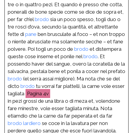
tre o in quattro pezi. Et quando è presso che cotta,
poneraili de bone specie come se dice de sopra et,
per far ch’el
brodo
sia un poco spesso, togli duo o
tre rosci d’ova, secundo la quantità, et altrettante
fette di
pane
ben brusculate al foco – et non troppo
o niente abrusciate ma solamente secche – et fane
polvere. Poi togli un poco de
brodo
et distempera
queste cose inseme et ponile nel
brodo
. Et
possendo haver del sangue, overo la coratella de la
salvacina, pestala bene et ponila a cocer nel prefato
brodo
(el serrà assai migliore). Ma nota che se del
dicto
brodo
tu vorrai far piattelli, la carne vole esser
tagliata
4v
in pezi grossi de una libra o di meza et, volendone
fare minestre, vole esser tagliata minuta. Nota
etiamdio che la carne da far peperata et da far
brodo
lardiero
se coce in la lavatura per non
perdere quello sangue che esce fuori lavandola.