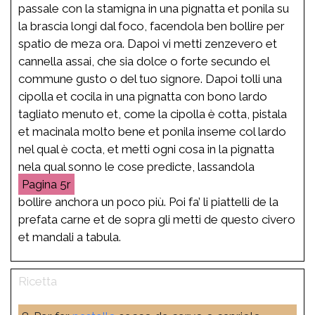
passale con la stamigna in una pignatta et ponila su
la brascia longi dal foco, facendola ben bollire per
spatio de meza ora. Dapoi vi metti zenzevero et
cannella assai, che sia dolce o forte secundo el
commune gusto o del tuo signore. Dapoi tolli una
cipolla et cocila in una pignatta con bono lardo
tagliato menuto et, come la cipolla è cotta, pistala
et macinala molto bene et ponila inseme col lardo
nel qual è cocta, et metti ogni cosa in la pignatta
nela qual sonno le cose predicte, lassandola
5r
bollire anchora un poco più. Poi fa’ li piattelli de la
prefata carne et de sopra gli metti de questo civero
et mandali a tabula.