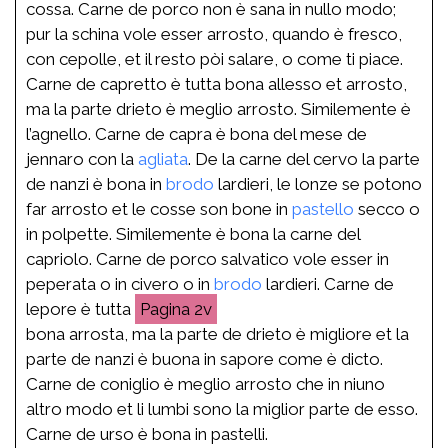
cossa. Carne de porco non è sana in nullo modo;
pur la schina vole esser arrosto, quando è fresco,
con cepolle, et il resto pòi salare, o come ti piace.
Carne de capretto è tutta bona allesso et arrosto,
ma la parte drieto è meglio arrosto. Similemente è
l’agnello. Carne de capra è bona del mese de
jennaro con la
agliata
. De la carne del cervo la parte
de nanzi è bona in
brodo
lardieri, le lonze se potono
far arrosto et le cosse son bone in
pastello
secco o
in polpette. Similemente è bona la carne del
capriolo. Carne de porco salvatico vole esser in
peperata o in civero o in
brodo
lardieri. Carne de
lepore è tutta
2v
bona arrosta, ma la parte de drieto è migliore et la
parte de nanzi è buona in sapore come è dicto.
Carne de coniglio è meglio arrosto che in niuno
altro modo et li lumbi sono la miglior parte de esso.
Carne de urso è bona in pastelli.