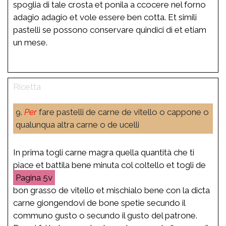
spoglia di tale crosta et ponila a ccocere nel forno
adagio adagio et vole essere ben cotta. Et simili
pastelli se possono conservare quindici dì et etiam
un mese.
9.
Per
fare pastelli de carne de vitello o cappone o
qualunqua altra carne o de ucelli
In prima togli carne magra quella quantità che ti
piace et battila bene minuta col coltello et togli de
5v
bon grasso de vitello et mischialo bene con la dicta
carne giongendovi de bone spetie secundo il
communo gusto o secundo il gusto del patrone.