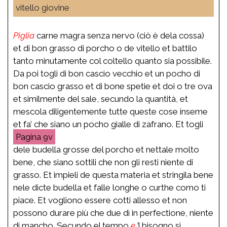
vitello giovine
Piglia
carne magra senza nervo (ciò è dela cossa)
et di bon grasso di porcho o de vitello et battilo
tanto minutamente col coltello quanto sia possibile.
Da poi togli di bon cascio vecchio et un pocho di
bon cascio grasso et di bone spetie et doi o tre ova
et similmente del sale, secundo la quantità, et
mescola diligentemente tutte queste cose inseme
et fa’ che siano un pocho gialle di zafrano. Et togli
9v
dele budella grosse del porcho et nettale molto
bene, che siano sottili che non gli resti niente di
grasso. Et impieli de questa materia et stringila bene
nele dicte budella et falle longhe o curthe como ti
piace. Et vogliono essere cotti allesso et non
possono durare più che due dì in perfectione, niente
di mancho. Secundo el tempo
e
’l bisogno si