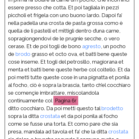
essere presso che cotta. Et poi tagliala in pezzi
piccholi et frigela con uno buono lardo. Dapoi fa’
nella padella una crosta de pasta grossa como è
quella de li pastelli et mittigli dentro d’una carne,
sopragiongendovi de le prugnie secche, o vero
cerase. Et de poi togli de bono
agresto
, un pocho
de
brodo
grasso et octo ova, et batti bene queste
cose inseme. Et togli del petrosillo, magiorana et
menta et batti bene queste herbe col coltello. Et da
poi metti tutte queste cose in una pignatta et ponila
al focho, ciò è sopra la brascia, tanto ch’el cocchiaro
se començie imbrattare, miscolandola
continuamente col
6r
ditto cocchiaro. Da poi metti questo tal
brodetto
sopra la ditta
crostata
et da poi ponila al focho
come se fusse una torta. Et como pare che sia
presa, mandala ad tavola et fa’ che la ditta
crostata