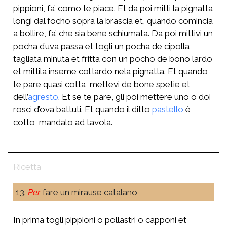
pippioni, fa’ como te piace. Et da poi mitti la pignatta
longi dal focho sopra la brascia et, quando comincia
a bollire, fa’ che sia bene schiumata. Da poi mittivi un
pocha d’uva passa et togli un pocha de cipolla
tagliata minuta et fritta con un pocho de bono lardo
et mittila inseme col lardo nela pignatta. Et quando
te pare quasi cotta, mettevi de bone spetie et
dell’
agresto
. Et se te pare, gli pòi mettere uno o doi
rosci d’ova battuti. Et quando il ditto
pastello
è
cotto, mandalo ad tavola.
13.
Per
fare un mirause catalano
In prima togli pippioni o pollastri o capponi et