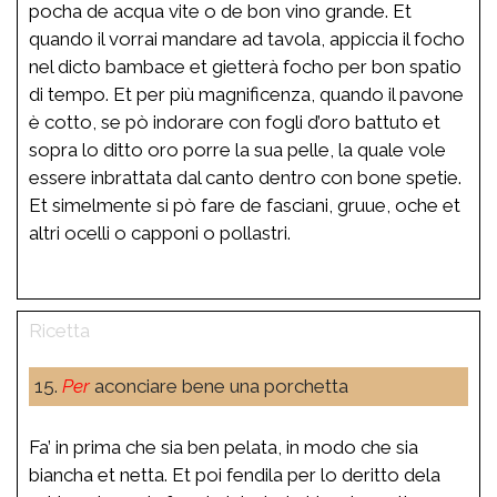
pocha de acqua vite o de bon vino grande. Et
quando il vorrai mandare ad tavola, appiccia il focho
nel dicto bambace et gietterà focho per bon spatio
di tempo. Et per più magnificenza, quando il pavone
è cotto, se pò indorare con fogli d’oro battuto et
sopra lo ditto oro porre la sua pelle, la quale vole
essere inbrattata dal canto dentro con bone spetie.
Et simelmente si pò fare de fasciani, gruue, oche et
altri ocelli o capponi o pollastri.
15.
Per
aconciare bene una porchetta
Fa’ in prima che sia ben pelata, in modo che sia
biancha et netta. Et poi fendila per lo deritto dela