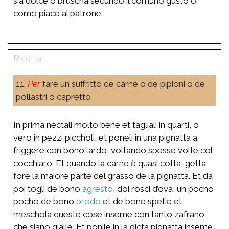
sia dolce o bruscha secundo il comuno gusto o
como piace al patrone.
11.
Per
fare un suffritto de carne o de pipioni o de
pollastri o capretto
In prima nectali molto bene et tagliali in quarti, o
vero in pezzi piccholi, et poneli in una pignatta a
friggere con bono lardo, voltando spesse volte col
cocchiaro. Et quando la carne è quasi cotta, getta
fore la maiore parte del grasso de la pignatta. Et da
poi togli de bono
agresto
, doi rosci d’ova, un pocho
pocho de bono
brodo
et de bone spetie et
meschola queste cose inseme con tanto zafrano
che siano gialle. Et ponile in la dicta pignatta inseme