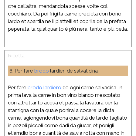
che dall’altra, mendandola spesse volte col
cocchiaro. Da poi frigi la carne predicta con bono
lardo et spartila ne li piattelli et coprila de la prefata
peperata, la qual quanto è più nera, tanto è più bella.
6. Per fare
brodo
lardieri de salvaticina
Per fare
brodo
lardiero
de ogni carne salvacina, in
prima lava la carne in bon vino bianco mescolato
con altrettanto acqua et passa la lavatura per la
stamigna con la quale ponirai a cocere la dicta
carne, agiongendovi bona quantità de lardo tagliato
in pezoli piccoli come dadi da giucar, et ponigli
etiamdio bona quantità de salvia rotta con mano in