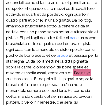
acconciali como si fanno arrosto et poneli arrostire
nel speto. Et quando siano mezzi cotti, cavali fore
et dividili in quarti et da poi devidi ogni quarto in
quatro parti et poneli in una pignatta. Da poi togli
amandole bruschulate sotto la cenere calda et
nettale con uno panno senza nettarle altramente et
pistale. Et poi togli doi o tre fette di
pane
un pocho
bruschulato et tre o quatro rosci de ova et pista
ogni cosa con le amandole et distemperale con un
pocho de bono aceto et de
brodo
et passale per la
stamegna. Et da poi il metti nella ditta pignatta
sopra la carne, giongendovi de bone spetie et
maxime cannella assai, zenzevero et
7r
zuccharo assai. Et da poi mitti la pignatta sopra la
brascia et falla bollire per spatio d’una hora
menandola sempre col cocchiaro. Et, como sia
cotto, manda questa cotale mirrause ad tavola in
piattelli, o vero in menestre, che serà più