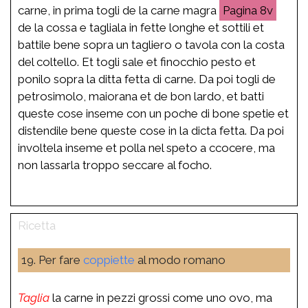
carne, in prima togli de la carne magra
8v
de la cossa e tagliala in fette longhe et sottili et
battile bene sopra un tagliero o tavola con la costa
del coltello. Et togli sale et finocchio pesto et
ponilo sopra la ditta fetta di carne. Da poi togli de
petrosimolo, maiorana et de bon lardo, et batti
queste cose inseme con un poche di bone spetie et
distendile bene queste cose in la dicta fetta. Da poi
involtela inseme et polla nel speto a ccocere, ma
non lassarla troppo seccare al focho.
19. Per fare
coppiette
al modo romano
Taglia
la carne in pezzi grossi come uno ovo, ma