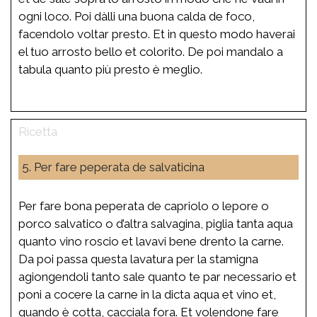
ogni loco. Poi dàlli una buona calda de foco,
facendolo voltar presto. Et in questo modo haverai
el tuo arrosto bello et colorito. De poi mandalo a
tabula quanto più presto è meglio.
5. Per fare peperata de salvaticina
Per fare bona peperata de capriolo o lepore o
porco salvatico o d’altra salvagina, piglia tanta aqua
quanto vino roscio et lavavi bene drento la carne.
Da poi passa questa lavatura per la stamigna
agiongendoli tanto sale quanto te par necessario et
poni a cocere la carne in la dicta aqua et vino et,
quando è cotta, cacciala fora. Et volendone fare