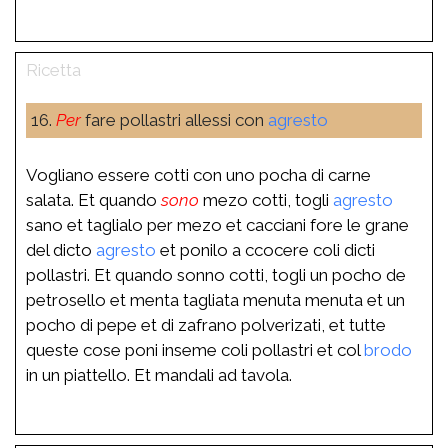
16.
Per
fare pollastri allessi con
agresto
Vogliano essere cotti con uno pocha di carne
salata. Et quando
sono
mezo cotti, togli
agresto
sano et taglialo per mezo et cacciani fore le grane
del dicto
agresto
et ponilo a ccocere coli dicti
pollastri. Et quando sonno cotti, togli un pocho de
petrosello et menta tagliata menuta menuta et un
pocho di pepe et di zafrano polverizati, et tutte
queste cose poni inseme coli pollastri et col
brodo
in un piattello. Et mandali ad tavola.