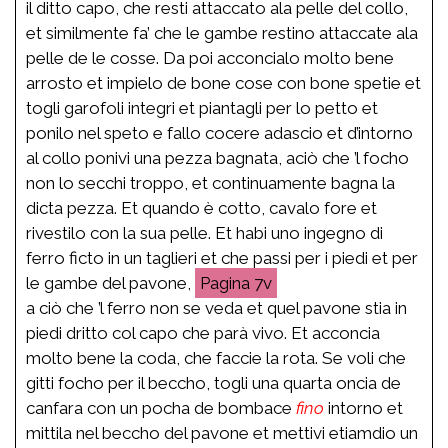
il ditto capo, che resti attaccato ala pelle del collo,
et similmente fa’ che le gambe restino attaccate ala
pelle de le cosse. Da poi acconcialo molto bene
arrosto et impielo de bone cose con bone spetie et
togli garofoli integri et piantagli per lo petto et
ponilo nel speto e fallo cocere adascio et d’intorno
al collo ponivi una pezza bagnata, aciò che ’l focho
non lo secchi troppo, et continuamente bagna la
dicta pezza. Et quando è cotto, cavalo fore et
rivestilo con la sua pelle. Et habi uno ingegno di
ferro ficto in un taglieri et che passi per i piedi et per
le gambe del pavone,
7v
a ciò che ’l ferro non se veda et quel pavone stia in
piedi dritto col capo che parà vivo. Et acconcia
molto bene la coda, che faccie la rota. Se voli che
gitti focho per il beccho, togli una quarta oncia de
canfara con un pocha de bombace
fino
intorno et
mittila nel beccho del pavone et mettivi etiamdio un