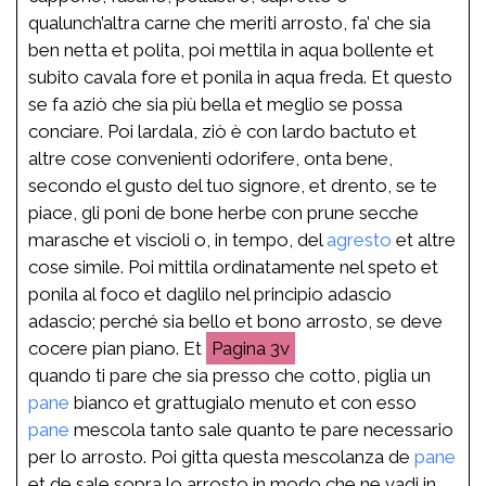
qualunch’altra carne che meriti arrosto, fa’ che sia
ben netta et polita, poi mettila in aqua bollente et
subito cavala fore et ponila in aqua freda. Et questo
se fa aziò che sia più bella et meglio se possa
conciare. Poi lardala, ziò è con lardo bactuto et
altre cose convenienti odorifere, onta bene,
secondo el gusto del tuo signore, et drento, se te
piace, gli poni de bone herbe con prune secche
marasche et viscioli o, in tempo, del
agresto
et altre
cose simile. Poi mittila ordinatamente nel speto et
ponila al foco et daglilo nel principio adascio
adascio; perché sia bello et bono arrosto, se deve
cocere pian piano. Et
3v
quando ti pare che sia presso che cotto, piglia un
pane
bianco et grattugialo menuto et con esso
pane
mescola tanto sale quanto te pare necessario
per lo arrosto. Poi gitta questa mescolanza de
pane
et de sale sopra lo arrosto in modo che ne vadi in