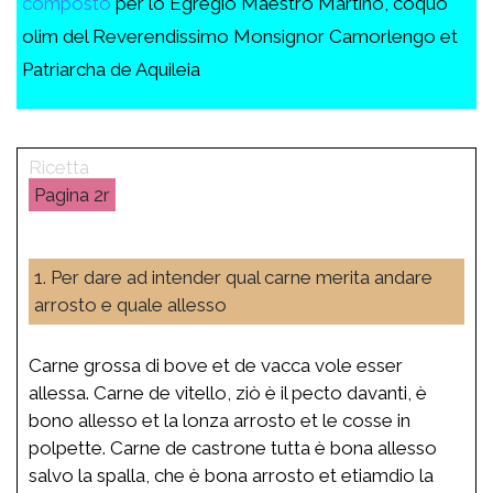
composto
per lo Egregio Maestro Martino, coquo
olim del Reverendissimo Monsignor Camorlengo et
Patriarcha de Aquileia
2r
1. Per dare ad intender qual carne merita andare
arrosto e quale allesso
Carne grossa di bove et de vacca vole esser
allessa. Carne de vitello, ziò è il pecto davanti, è
bono allesso et la lonza arrosto et le cosse in
polpette. Carne de castrone tutta è bona allesso
salvo la spalla, che è bona arrosto et etiamdio la