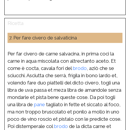
7. Per fare civero de salvaticina
Per far civero de carne salvacina, in prima coci la
carne in aqua miscolata con altrectanto aceto. Et
come è cocta, cavala fori del
brodo
, aziò che se
sciucchi. Asciutta che serrà, frigila in bono lardo et,
volendo fare duo piattelli del dicto civero, togli una
libra de uva passa et meza libra de amandole senza
mondarle et pista bene queste cose. Da poi togli
una libra de
pane
tagliato in fette et siccato al foco,
ma non troppo bruscolato et ponilo a mollo in uno
poco de vino roscio et pistalo con le predicte cose.
Poi distemperale col
brodo
de la dicta carne et