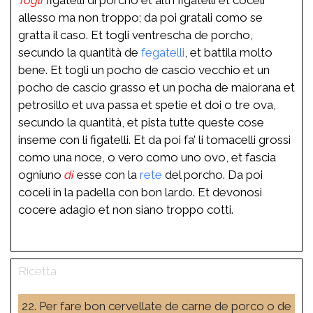
allesso ma non troppo; da poi gratali como se
gratta il caso. Et togli ventrescha de porcho,
secundo la quantità de
fegatelli
, et battila molto
bene. Et togli un pocho de cascio vecchio et un
pocho de cascio grasso et un pocha de maiorana et
petrosillo et uva passa et spetie et doi o tre ova,
secundo la quantità, et pista tutte queste cose
inseme con li figatelli. Et da poi fa’ li tomacelli grossi
como una noce, o vero como uno ovo, et fascia
ogniuno
di
esse con la
rete
del porcho. Da poi
coceli in la padella con bon lardo. Et devonosi
cocere adagio et non siano troppo cotti.
22. Per fare bon cervellate de carne de porco o de