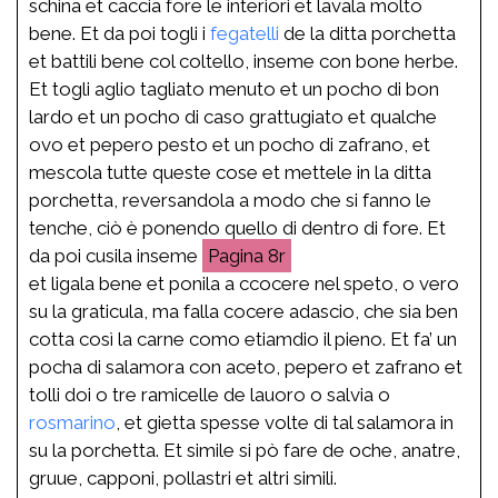
schina et caccia fore le interiori et lavala molto
bene. Et da poi togli i
fegatelli
de la ditta porchetta
et battili bene col coltello, inseme con bone herbe.
Et togli aglio tagliato menuto et un pocho di bon
lardo et un pocho di caso grattugiato et qualche
ovo et pepero pesto et un pocho di zafrano, et
mescola tutte queste cose et mettele in la ditta
porchetta, reversandola a modo che si fanno le
tenche, ciò è ponendo quello di dentro di fore. Et
da poi cusila inseme
8r
et ligala bene et ponila a ccocere nel speto, o vero
su la graticula, ma falla cocere adascio, che sia ben
cotta così la carne como etiamdio il pieno. Et fa’ un
pocha di salamora con aceto, pepero et zafrano et
tolli doi o tre ramicelle de lauoro o salvia o
rosmarino
, et gietta spesse volte di tal salamora in
su la porchetta. Et simile si pò fare de oche, anatre,
gruue, capponi, pollastri et altri simili.