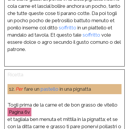
cola carne et lascial bollire anchora un pocho, tanto
che tutte queste cose ti parano cotte. Da poi togli
un pocho pocho de petrosillo battuto menuto et
ponilo inseme col ditto
soffritto
in un piattello et
mandalo ad tavola. Et questo tale
soffritto
vole
essere dolce o agro secundo il gusto comuno o del
patrone.
12.
Per
fare un
pastello
in una pignatta
Togli prima de la carne et de bon grasso de vitello
6v
et tagliala ben menuta et mittila in la pignatta; et se
con la ditta carne e grasso ti pare ponervi pollastri o