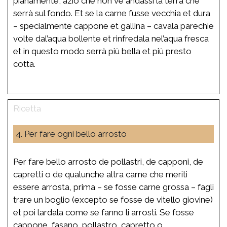
pianamente, aziò che non ve andassi la terra che
serrà sul fondo. Et se la carne fusse vecchia et dura
– specialmente cappone et gallina – cavala parechie
volte dal’aqua bollente et rinfredala nel’aqua fresca
et in questo modo serrà più bella et più presto
cotta.
4. Per fare ogni bello arrosto
Per fare bello arrosto de pollastri, de capponi, de
capretti o de qualunche altra carne che meriti
essere arrosta, prima – se fosse carne grossa – fagli
trare un boglio (excepto se fosse de vitello giovine)
et poi lardala come se fanno li arrosti. Se fosse
cappone, fasano, pollastro, capretto o