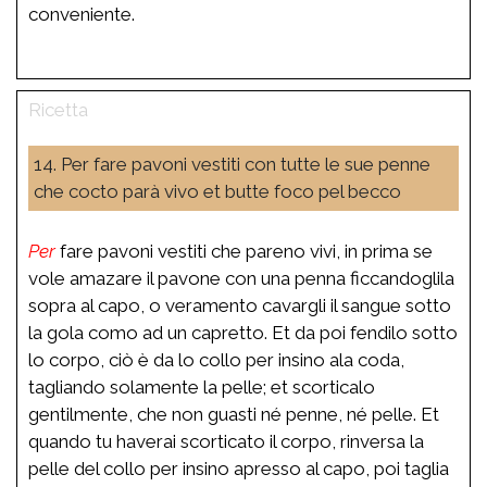
conveniente.
14. Per fare pavoni vestiti con tutte le sue penne
che cocto parà vivo et butte foco pel becco
Per
fare pavoni vestiti che pareno vivi, in prima se
vole amazare il pavone con una penna ficcandoglila
sopra al capo, o veramento cavargli il sangue sotto
la gola como ad un capretto. Et da poi fendilo sotto
lo corpo, ciò è da lo collo per insino ala coda,
tagliando solamente la pelle; et scorticalo
gentilmente, che non guasti né penne, né pelle. Et
quando tu haverai scorticato il corpo, rinversa la
pelle del collo per insino apresso al capo, poi taglia