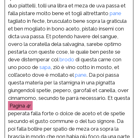
duo piattelli, tolli una libra et meza de uva passa et
falla pistare molto bene et togli altrettanto
pane
tagliato in fecte, brusculato bene sopra la graticula
et ben mogliato in bono aceto, pistalo insemi con
dicta uva passa. Et potendo havere del sangue,
overo la coratella dela salvagina, sarebe optimo
pestarla con queste cose, le quale ben peste se
deve distemperar col
brodo
di questa carne con
uno poco de
sapa
, ziò è vino cotto in mosto, et
coll’aceto dove è mollato el
pane
. Da poi passa
questa materia per la stamigna in una pignatta
giungendoli spetie, pepero, garofali et canella, over
cinnamomo, secundo te parrà necessario. Et questa
4r
peperata falla forte o dolce de aceto et de spetie
secundo el gusto commune o del tuo signore. Da
poi falla bollire per spatio de meza ora sopra la
brascia in modo che non habia più foco da una parte