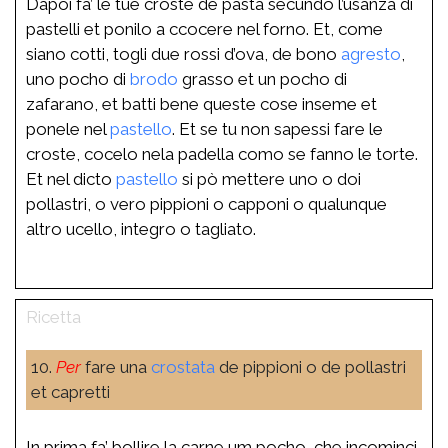
Dapoi fa’ le tue croste de pasta secundo l’usanza di
pastelli et ponilo a ccocere nel forno. Et, come
siano cotti, togli due rossi d’ova, de bono
agresto
,
uno pocho di
brodo
grasso et un pocho di
zafarano, et batti bene queste cose inseme et
ponele nel
pastello
. Et se tu non sapessi fare le
croste, cocelo nela padella como se fanno le torte.
Et nel dicto
pastello
si pò mettere uno o doi
pollastri, o vero pippioni o capponi o qualunque
altro ucello, integro o tagliato.
10.
Per
fare una
crostata
de pippioni o de pollastri
et capretti
In prima fa’ bollire la carne um pocho, che incominci