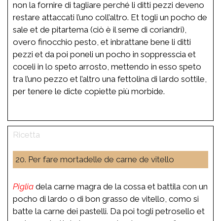
non la fornire di tagliare perché li ditti pezzi deveno
restare attaccati l’uno coll’altro. Et togli un pocho de
sale et de pitartema (ciò è il seme di coriandri),
overo finocchio pesto, et inbrattane bene li ditti
pezzi et da poi poneli un pocho in soppresscia et
coceli in lo speto arrosto, mettendo in esso speto
tra l’uno pezzo et l’altro una fettolina di lardo sottile,
per tenere le dicte copiette più morbide.
20. Per fare mortadelle de carne de vitello
Piglia
dela carne magra de la cossa et battila con un
pocho di lardo o di bon grasso de vitello, como si
batte la carne dei pastelli. Da poi togli petrosello et