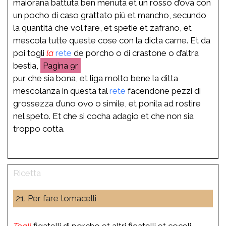
maiorana battuta ben menuta et un rosso d’ova con
un pocho di caso grattato più et mancho, secundo
la quantità che vol fare, et spetie et zafrano, et
mescola tutte queste cose con la dicta carne. Et da
poi togli
la
rete
de porcho o di crastone o d’altra
bestia,
9r
pur che sia bona, et liga molto bene la ditta
mescolanza in questa tal
rete
facendone pezzi di
grossezza d’uno ovo o simile, et ponila ad rostire
nel speto. Et che si cocha adagio et che non sia
troppo cotta.
21. Per fare tomacelli
Togli
figatelli di porcho et altri figatelli et coceli