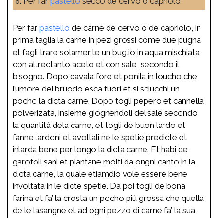
8. Per far
pastello
secco de cervo o capriolo
Per far
pastello
de carne de cervo o de capriolo, in
prima taglia la carne in pezi grossi come due pugna
et fagli trare solamente un buglio in aqua mischiata
con altrectanto aceto et con sale, secondo il
bisogno. Dopo cavala fore et ponila in loucho che
l’umore del bruodo esca fuori et si sciucchi un
pocho la dicta carne. Dopo togli pepero et cannella
polverizata, insieme giognendoli del sale secondo
la quantità dela carne, et togli de buon lardo et
fanne lardoni et avoltali ne le spetie predicte et
inlarda bene per longo la dicta carne. Et habi de
garofoli sani et piantane molti da ongni canto in la
dicta carne, la quale etiamdio vole essere bene
involtata in le dicte spetie. Da poi togli de bona
farina et fa’ la crosta un pocho più grossa che quella
de le lasangne et ad ogni pezzo di carne fa’ la sua