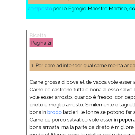
composto
per lo Egregio Maestro Martino, co
2r
1. Per dare ad intender qual carne merita and
Carne grossa di bove et de vacca vole esser all
Carne de castrone tutta è bona allesso salvo l
vole esser arrosto, quando è fresco, con cepoll
drieto è meglio arrosto. Similemente è l’agne
bona in
brodo
lardieri, le lonze se potono far
Carne de porco salvatico vole esser in peperat
bona arrosta, ma la parte de drieto è migliore
modo et li lumbi sono la miglior parte de esso.