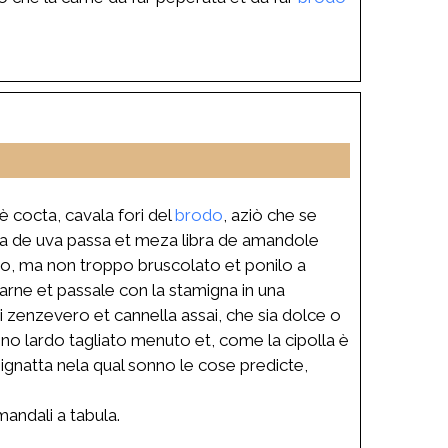
è cocta, cavala fori del
brodo
, aziò che se
 libra de uva passa et meza libra de amandole
foco, ma non troppo bruscolato et ponilo a
carne et passale con la stamigna in una
ti zenzevero et cannella assai, che sia dolce o
ono lardo tagliato menuto et, come la cipolla è
pignatta nela qual sonno le cose predicte,
mandali a tabula.