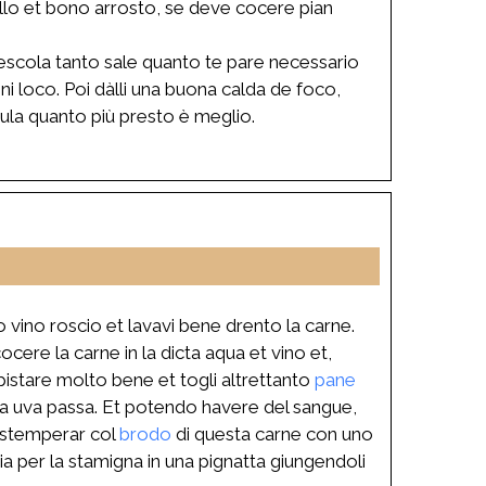
bello et bono arrosto, se deve cocere pian
scola tanto sale quanto te pare necessario
i loco. Poi dàlli una buona calda de foco,
ula quanto più presto è meglio.
 vino roscio et lavavi bene drento la carne.
cere la carne in la dicta aqua et vino et,
 pistare molto bene et togli altrettanto
pane
cta uva passa. Et potendo havere del sangue,
distemperar col
brodo
di questa carne con uno
a per la stamigna in una pignatta giungendoli