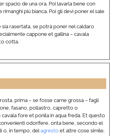
per spacio de una ora. Poi lavarla bene con
rimanghi più bianca. Poi gli devi poner el sale
 sia rasertata, se potrà poner nel caldaro
pecialmente cappone et gallina – cavala
to cotta.
rosta, prima – se fosse carne grossa – fagli
pone, fasano, pollastro, capretto o
to cavala fore et ponila in aqua freda. Et questo
e convenienti odorifere, onta bene, secondo el
i o, in tempo, del
agresto
et altre cose simile.