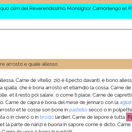
quo olim del Reverendissimo Monsignor Camorlengo et Pat
are arrosto e quale allesso
essa. Carne de vitello, ziò è il pecto davanti, è bono alless
a spalla, che è bona arrosto et etiamdio la cossa. Carne de
e, et il resto pòi salare, o come ti piace. Carne de caprett
llo. Carne de capra è bona del mese de jennaro con la
aglia
 arrosto et le cosse son bone in
pastello
secco o in polpette
a o in civero o in
brodo
lardieri. Carne de lepore è tutta
 et la parte de nanzi è buona in sapore come è dicto. Carne 
 Carne de urso è bona in pastelli.