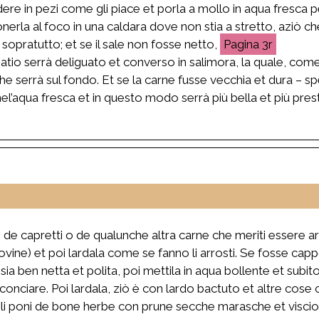
dere in pezi come gli piace et porla a mollo in aqua fresca 
rla al foco in una caldara dove non stia a stretto, aziò che 
opratutto; et se il sale non fosse netto,
3r
atio serrà deliguato et converso in salimora, la quale, come
he serrà sul fondo. Et se la carne fusse vecchia et dura – s
nel’aqua fresca et in questo modo serrà più bella et più pres
, de capretti o de qualunche altra carne che meriti essere ar
ovine) et poi lardala come se fanno li arrosti. Se fosse cap
 sia ben netta et polita, poi mettila in aqua bollente et subi
 conciare. Poi lardala, ziò è con lardo bactuto et altre cos
 gli poni de bone herbe con prune secche marasche et visciol