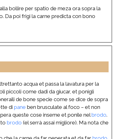
lla bollire per spatio de meza ora sopra la
. Da poi frigi la carne predicta con bono
trettanto acqua et passa la lavatura per la
li piccoli come dadi da giucar, et ponigli
poneraili de bone specie come se dice de sopra
ette di
pane
ben brusculate al foco – et non
pera queste cose inseme et ponile nel
brodo
.
ato
brodo
(el serrà assai migliore). Ma nota che
o che la carne da far peperata et da far
brodo