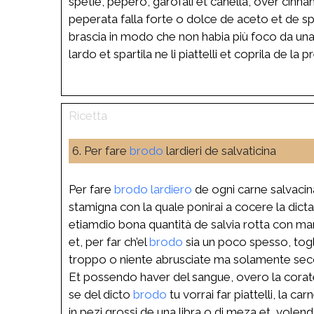
spetie, pepero, garofali et canella, over cin
peperata falla forte o dolce de aceto et de s
brascia in modo che non habia più foco da una 
lardo et spartila ne li piattelli et coprila de la
6. Per fare
brodo
lardieri de salvaticina
Per fare
brodo
lardiero
de ogni carne salvacina
stamigna con la quale ponirai a cocere la dicta
etiamdio bona quantità de salvia rotta con ma
et, per far ch’el
brodo
sia un poco spesso, togli
troppo o niente abrusciate ma solamente secc
Et possendo haver del sangue, overo la coratel
se del dicto
brodo
tu vorrai far piattelli, la ca
in pezi grossi de una libra o di meza et, vole