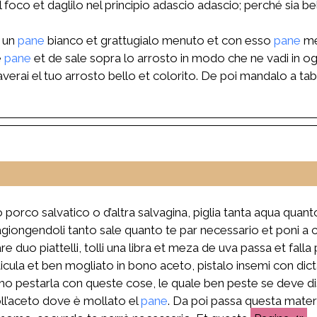
l foco et daglilo nel principio adascio adascio; perché sia 
a un
pane
bianco et grattugialo menuto et con esso
pane
me
e
pane
et de sale sopra lo arrosto in modo che ne vadi in ogn
erai el tuo arrosto bello et colorito. De poi mandalo a tab
porco salvatico o d’altra salvagina, piglia tanta aqua quanto
giongendoli tanto sale quanto te par necessario et poni a co
e duo piattelli, tolli una libra et meza de uva passa et falla
aticula et ben mogliato in bono aceto, pistalo insemi con di
imo pestarla con queste cose, le quale ben peste se deve 
oll’aceto dove è mollato el
pane
. Da poi passa questa materi