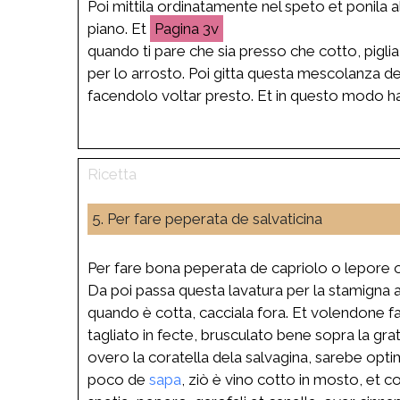
Poi mittila ordinatamente nel speto et ponila a
piano. Et
3v
quando ti pare che sia presso che cotto, pigli
per lo arrosto. Poi gitta questa mescolanza d
facendolo voltar presto. Et in questo modo hav
5. Per fare peperata de salvaticina
Per fare bona peperata de capriolo o lepore o 
Da poi passa questa lavatura per la stamigna a
quando è cotta, cacciala fora. Et volendone far
tagliato in fecte, brusculato bene sopra la gr
overo la coratella dela salvagina, sarebe opt
poco de
sapa
, ziò è vino cotto in mosto, et c