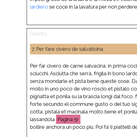
lardiero
se coce in la lavatura per non perdere
7. Per fare civero de salvaticina
Per far civero de carne salvacina, in prima coc
sciucchi. Asciutta che serrà, frigila in bono la
senza mondarle et pista bene queste cose. Da 
mollo in uno poco de vino roscio et pistalo co
pignatta et ponila su la brascia longi dal foco
forte secundo el commune gusto o del tuo signo
cotta, pistala et macinala molto bene et ponila
lassandola
5r
bollire anchora un poco più. Poi fa’ li piattelli