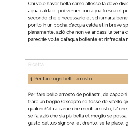
Chi vole haver bella carne allesso la deve divi
aqua calda et poi verum con aqua fresca et pone
secondo che è necessario et schiumarla bene s
ponilo in un pocha d’acqua calda et in breve sp
pianamente, aziò che non ve andassi la terra c
parechie volte dal’aqua bollente et rinfredala 
4. Per fare ogni bello arrosto
Per fare bello arrosto de pollastri, de capponi
trare un boglio (excepto se fosse de vitello gi
qualunch’altra carne che meriti arrosto, fa’ che
se fa aziò che sia più bella et meglio se possa
gusto del tuo signore, et drento, se te piace,