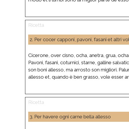
2. Per cocer capponi, pavoni, fasani et altri vola
Cicerone, over cisno, ocha, anetra, grua, ocha
Pavoni, fasani, coturnici, starne, galline salvatic
son boni allesso, ma arrosto son migliori. Pal
allesso et, quando è ben grasso, vole esser ar
3. Per havere ogni carne bella allesso