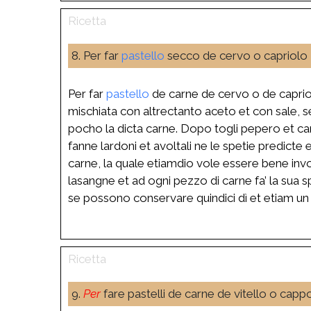
8. Per far
pastello
secco de cervo o capriolo
Per far
pastello
de carne de cervo o de capriolo
mischiata con altrectanto aceto et con sale, s
pocho la dicta carne. Dopo togli pepero et can
fanne lardoni et avoltali ne le spetie predicte 
carne, la quale etiamdio vole essere bene invol
lasangne et ad ogni pezzo di carne fa’ la sua s
se possono conservare quindici dì et etiam u
9.
Per
fare pastelli de carne de vitello o capp