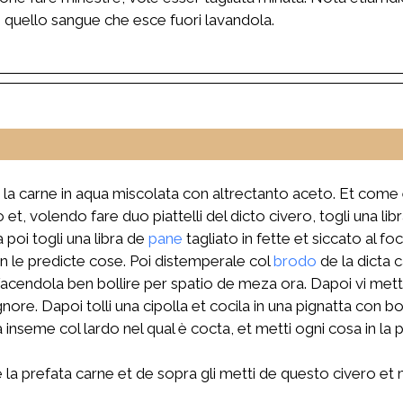
 quello sangue che esce fuori lavandola.
i la carne in aqua miscolata con altrectanto aceto. Et come 
rdo et, volendo fare duo piattelli del dicto civero, togli una
poi togli una libra de
pane
tagliato in fette et siccato al 
n le predicte cose. Poi distemperale col
brodo
de la dicta 
, facendola ben bollire per spatio de meza ora. Dapoi vi met
re. Dapoi tolli una cipolla et cocila in una pignatta con b
 inseme col lardo nel qual è cocta, et metti ogni cosa in la 
 de la prefata carne et de sopra gli metti de questo civero et 