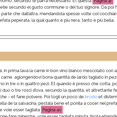
namomo, secundo te parrà necessario. Et questa
4r
petie secundo el gusto commune o del tuo signore. Da poi fa
parte che dall’altra, mendandola spesse volte col cocchiaro
 prefata peperata, la qual quanto è più nera, tanto è più bella.
, in prima lava la carne in bon vino bianco mescolato con al
 carne, agiongendovi bona quantità de lardo tagliato in pezo
no in tre o in quattro pezi. Et quando è presso che cotta, 
 duo o tre rosci d’ova, secundo la quantità, et altrettante f
he – et fane polvere. Poi togli un poco de
brodo
et distem
la de la salvacina, pestala bene et ponila a cocer nel pref
rne vole esser tagliata
4v
ndone fare minestre, vole esser tagliata minuta. Nota etiamdi