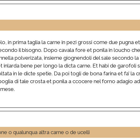
, in prima taglia la carne in pezi grossi come due pugna et
econdo il bisogno. Dopo cavala fore et ponila in loucho che 
nella polverizata, insieme giognendoli del sale secondo la q
et inlarda bene per longo la dicta carne. Et habi de garofoli s
tata in le dicte spetie. Da poi togli de bona farina et fa’ la
poglia di tale crosta et ponila a ccocere nel forno adagio ada
n mese.
one o qualunqua altra carne o de ucelli