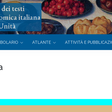
dei testi
omica italiana
’Unità
BOLARIO
ATLANTE
ATTIVITÀ E PUBBLICAZI
a