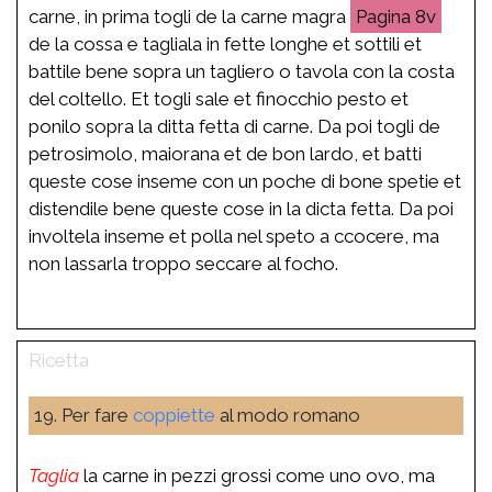
carne, in prima togli de la carne magra
8v
de la cossa e tagliala in fette longhe et sottili et
battile bene sopra un tagliero o tavola con la costa
del coltello. Et togli sale et finocchio pesto et
ponilo sopra la ditta fetta di carne. Da poi togli de
petrosimolo, maiorana et de bon lardo, et batti
queste cose inseme con un poche di bone spetie et
distendile bene queste cose in la dicta fetta. Da poi
involtela inseme et polla nel speto a ccocere, ma
non lassarla troppo seccare al focho.
19. Per fare
coppiette
al modo romano
Taglia
la carne in pezzi grossi come uno ovo, ma