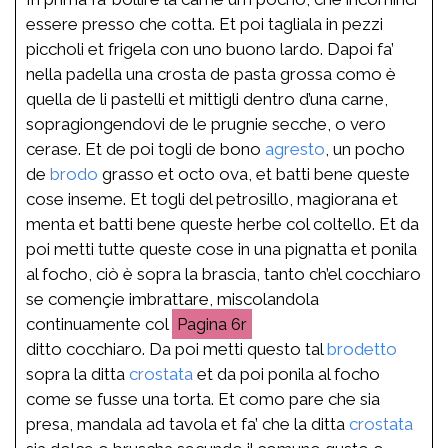
essere presso che cotta. Et poi tagliala in pezzi
piccholi et frigela con uno buono lardo. Dapoi fa’
nella padella una crosta de pasta grossa como è
quella de li pastelli et mittigli dentro d’una carne,
sopragiongendovi de le prugnie secche, o vero
cerase. Et de poi togli de bono
agresto
, un pocho
de
brodo
grasso et octo ova, et batti bene queste
cose inseme. Et togli del petrosillo, magiorana et
menta et batti bene queste herbe col coltello. Et da
poi metti tutte queste cose in una pignatta et ponila
al focho, ciò è sopra la brascia, tanto ch’el cocchiaro
se començie imbrattare, miscolandola
continuamente col
6r
ditto cocchiaro. Da poi metti questo tal
brodetto
sopra la ditta
crostata
et da poi ponila al focho
come se fusse una torta. Et como pare che sia
presa, mandala ad tavola et fa’ che la ditta
crostata