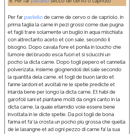
8. Per far
pastello
secco de cervo o capriolo
Per far
pastello
de carne de cervo o de capriolo, in
prima taglia la carne in pezi grossi come due pugna
et fagli trare solamente un buglio in aqua mischiata
con altrectanto aceto et con sale, secondo il
bisogno. Dopo cavala fore et ponila in loucho che
l’umore del bruodo esca fuori et si sciucchi un
pocho la dicta carne. Dopo togli pepero et cannella
polverizata, insieme giognendoli del sale secondo
la quantità dela carne, et togli de buon lardo et
fanne lardoni et avoltali ne le spetie predicte et
inlarda bene per longo la dicta carne. Et habi de
garofoli sani et piantane molti da ongni canto in la
dicta carne, la quale etiamdio vole essere bene
involtata in le dicte spetie. Da poi togli de bona
farina et fa’ la crosta un pocho più grossa che quella
de le lasangne et ad ogni pezzo di carne fa’ la sua