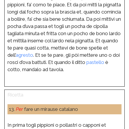
pippioni, fa’ como te piace. Et da poi mitti la pignatta
longi dal focho sopra la brascia et, quando comincia
a bollire, fa’ che sia bene schiumata. Da poi mittivi un
pocha d’uva passa et togli un pocha de cipolla
tagliata minuta et fritta con un pocho de bono lardo
et mittila inseme col lardo nela pignatta. Et quando
te pare quasi cotta, mettevi de bone spetie et
dell’
agresto
. Et se te pare, gli pòi mettere uno o doi
rosci d’ova battuti. Et quando il ditto
pastello
è
cotto, mandalo ad tavola.
13.
Per
fare un mirause catalano
In prima togli pippioni o pollastri o capponi et