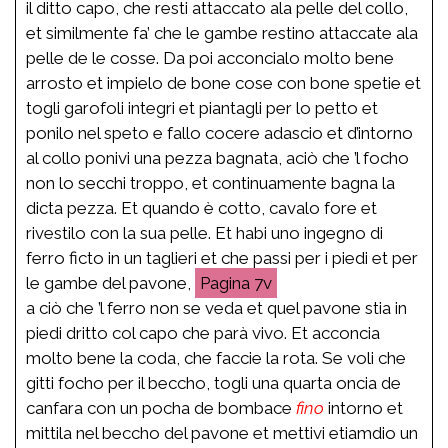
il ditto capo, che resti attaccato ala pelle del collo,
et similmente fa’ che le gambe restino attaccate ala
pelle de le cosse. Da poi acconcialo molto bene
arrosto et impielo de bone cose con bone spetie et
togli garofoli integri et piantagli per lo petto et
ponilo nel speto e fallo cocere adascio et d’intorno
al collo ponivi una pezza bagnata, aciò che ’l focho
non lo secchi troppo, et continuamente bagna la
dicta pezza. Et quando è cotto, cavalo fore et
rivestilo con la sua pelle. Et habi uno ingegno di
ferro ficto in un taglieri et che passi per i piedi et per
le gambe del pavone,
7v
a ciò che ’l ferro non se veda et quel pavone stia in
piedi dritto col capo che parà vivo. Et acconcia
molto bene la coda, che faccie la rota. Se voli che
gitti focho per il beccho, togli una quarta oncia de
canfara con un pocha de bombace
fino
intorno et
mittila nel beccho del pavone et mettivi etiamdio un