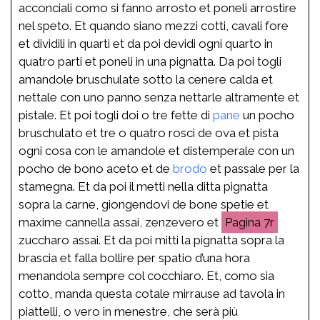
acconciali como si fanno arrosto et poneli arrostire
nel speto. Et quando siano mezzi cotti, cavali fore
et dividili in quarti et da poi devidi ogni quarto in
quatro parti et poneli in una pignatta. Da poi togli
amandole bruschulate sotto la cenere calda et
nettale con uno panno senza nettarle altramente et
pistale. Et poi togli doi o tre fette di
pane
un pocho
bruschulato et tre o quatro rosci de ova et pista
ogni cosa con le amandole et distemperale con un
pocho de bono aceto et de
brodo
et passale per la
stamegna. Et da poi il metti nella ditta pignatta
sopra la carne, giongendovi de bone spetie et
maxime cannella assai, zenzevero et
7r
zuccharo assai. Et da poi mitti la pignatta sopra la
brascia et falla bollire per spatio d’una hora
menandola sempre col cocchiaro. Et, como sia
cotto, manda questa cotale mirrause ad tavola in
piattelli, o vero in menestre, che serà più