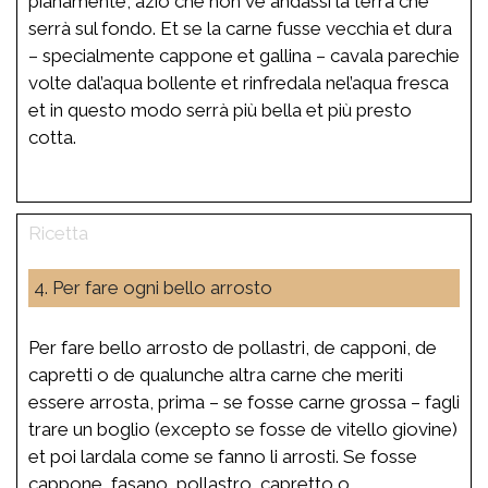
pianamente, aziò che non ve andassi la terra che
serrà sul fondo. Et se la carne fusse vecchia et dura
– specialmente cappone et gallina – cavala parechie
volte dal’aqua bollente et rinfredala nel’aqua fresca
et in questo modo serrà più bella et più presto
cotta.
4. Per fare ogni bello arrosto
Per fare bello arrosto de pollastri, de capponi, de
capretti o de qualunche altra carne che meriti
essere arrosta, prima – se fosse carne grossa – fagli
trare un boglio (excepto se fosse de vitello giovine)
et poi lardala come se fanno li arrosti. Se fosse
cappone, fasano, pollastro, capretto o