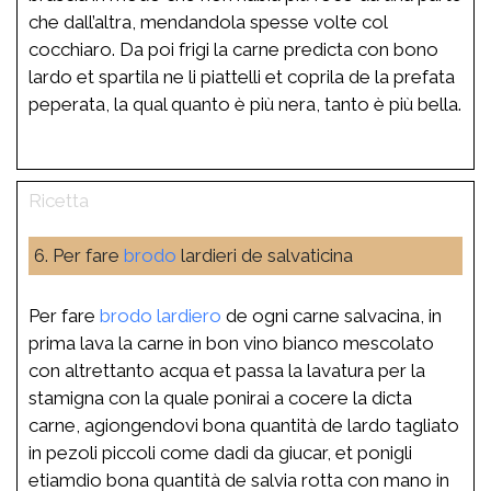
che dall’altra, mendandola spesse volte col
cocchiaro. Da poi frigi la carne predicta con bono
lardo et spartila ne li piattelli et coprila de la prefata
peperata, la qual quanto è più nera, tanto è più bella.
6. Per fare
brodo
lardieri de salvaticina
Per fare
brodo
lardiero
de ogni carne salvacina, in
prima lava la carne in bon vino bianco mescolato
con altrettanto acqua et passa la lavatura per la
stamigna con la quale ponirai a cocere la dicta
carne, agiongendovi bona quantità de lardo tagliato
in pezoli piccoli come dadi da giucar, et ponigli
etiamdio bona quantità de salvia rotta con mano in