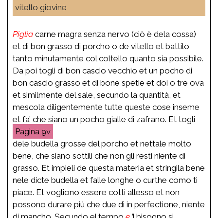
vitello giovine
Piglia
carne magra senza nervo (ciò è dela cossa)
et di bon grasso di porcho o de vitello et battilo
tanto minutamente col coltello quanto sia possibile.
Da poi togli di bon cascio vecchio et un pocho di
bon cascio grasso et di bone spetie et doi o tre ova
et similmente del sale, secundo la quantità, et
mescola diligentemente tutte queste cose inseme
et fa’ che siano un pocho gialle di zafrano. Et togli
9v
dele budella grosse del porcho et nettale molto
bene, che siano sottili che non gli resti niente di
grasso. Et impieli de questa materia et stringila bene
nele dicte budella et falle longhe o curthe como ti
piace. Et vogliono essere cotti allesso et non
possono durare più che due dì in perfectione, niente
di mancho. Secundo el tempo
e
’l bisogno si