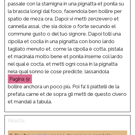
passale con la stamigna in una pignatta et ponila su
la brascia longi dal foco, facendola ben bollire per
spatio de meza ora. Dapoi vi metti zenzevero et
cannella assai, che sia dolce o forte secundo el
commune gusto o del tuo signore. Dapoi tolli una
cipolla et cocila in una pignatta con bono lardo
tagliato menuto et, come la cipolla è cotta, pistala
et macinala molto bene et ponila inseme col lardo
nel qual è cocta, et metti ogni cosa in la pignatta
nela qual sonno le cose predicte, lassandola
5r
bollire anchora un poco più. Poi fa’ li piattelli de la
prefata carne et de sopra gli metti de questo civero
et mandali a tabula.