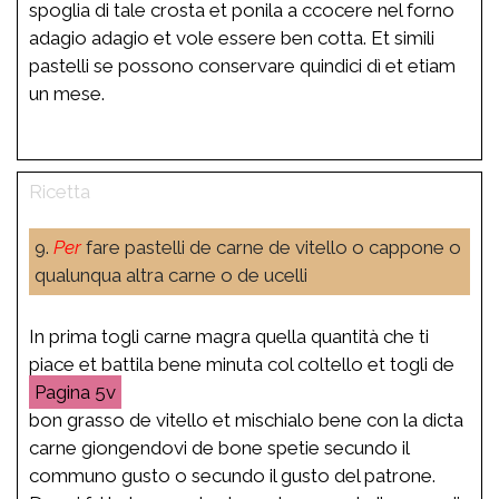
spoglia di tale crosta et ponila a ccocere nel forno
adagio adagio et vole essere ben cotta. Et simili
pastelli se possono conservare quindici dì et etiam
un mese.
9.
Per
fare pastelli de carne de vitello o cappone o
qualunqua altra carne o de ucelli
In prima togli carne magra quella quantità che ti
piace et battila bene minuta col coltello et togli de
5v
bon grasso de vitello et mischialo bene con la dicta
carne giongendovi de bone spetie secundo il
communo gusto o secundo il gusto del patrone.