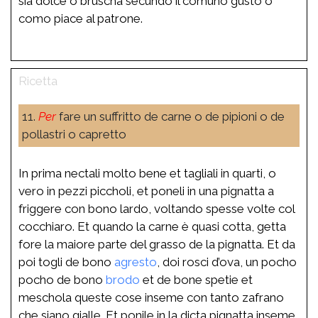
sia dolce o bruscha secundo il comuno gusto o
como piace al patrone.
11.
Per
fare un suffritto de carne o de pipioni o de
pollastri o capretto
In prima nectali molto bene et tagliali in quarti, o
vero in pezzi piccholi, et poneli in una pignatta a
friggere con bono lardo, voltando spesse volte col
cocchiaro. Et quando la carne è quasi cotta, getta
fore la maiore parte del grasso de la pignatta. Et da
poi togli de bono
agresto
, doi rosci d’ova, un pocho
pocho de bono
brodo
et de bone spetie et
meschola queste cose inseme con tanto zafrano
che siano gialle. Et ponile in la dicta pignatta inseme