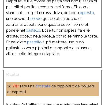
Dapoi fa’ le tue croste de pasta secundo l’usanza di
pastelli et ponilo a ccocere nel forno. Et, come
siano cotti, togli due rossi d’ova, de bono
agresto
,
uno pocho di
brodo
grasso et un pocho di
zafarano, et batti bene queste cose inseme et
ponele nel
pastello
. Et se tu non sapessi fare le
croste, cocelo nela padella como se fanno le torte.
Et nel dicto
pastello
si pò mettere uno o doi
pollastri, o vero pippioni o capponi o qualunque
altro ucello, integro o tagliato.
10.
Per
fare una
crostata
de pippioni o de pollastri
et capretti
In prima fa’ bollire la carne um pocho, che incominci