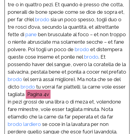
tre o in quattro pezi. Et quando è presso che cotta,
poneraili de bone specie come se dice de sopra et,
per far ch’el
brodo
sia un poco spesso, togli duo o
tre rosci d’ova, secundo la quantità, et altrettante
fette di
pane
ben brusculate al foco – et non troppo
o niente abrusciate ma solamente secche – et fane
polvere. Poi togli un poco de
brodo
et distempera
queste cose inseme et ponile nel
brodo
. Et
possendo haver del sangue, overo la coratella de la
salvacina, pestala bene et ponila a cocer nel prefato
brodo
(el serrà assai migliore). Ma nota che se del
dicto
brodo
tu vorrai far piattelli, la carne vole esser
tagliata
4v
in pezi grossi de una libra o di meza et, volendone
fare minestre, vole esser tagliata minuta. Nota
etiamdio che la carne da far peperata et da far
brodo
lardiero
se coce in la lavatura per non
perdere quello sangue che esce fuori lavandola.