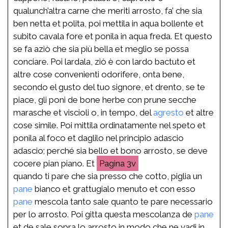
qualunch’altra carne che meriti arrosto, fa’ che sia
ben netta et polita, poi mettila in aqua bollente et
subito cavala fore et ponila in aqua freda. Et questo
se fa aziò che sia più bella et meglio se possa
conciare. Poi lardala, ziò è con lardo bactuto et
altre cose convenienti odorifere, onta bene,
secondo el gusto del tuo signore, et drento, se te
piace, gli poni de bone herbe con prune secche
marasche et viscioli o, in tempo, del
agresto
et altre
cose simile. Poi mittila ordinatamente nel speto et
ponila al foco et daglilo nel principio adascio
adascio; perché sia bello et bono arrosto, se deve
cocere pian piano. Et
3v
quando ti pare che sia presso che cotto, piglia un
pane
bianco et grattugialo menuto et con esso
pane
mescola tanto sale quanto te pare necessario
per lo arrosto. Poi gitta questa mescolanza de
pane
et de sale sopra lo arrosto in modo che ne vadi in