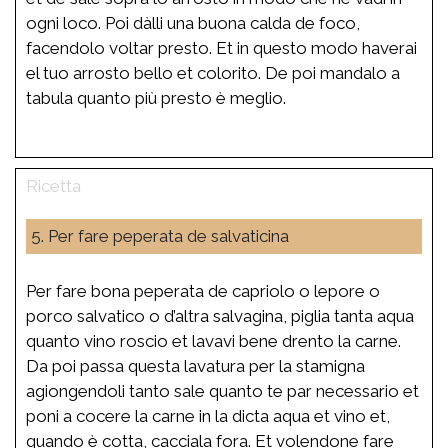
ogni loco. Poi dàlli una buona calda de foco,
facendolo voltar presto. Et in questo modo haverai
el tuo arrosto bello et colorito. De poi mandalo a
tabula quanto più presto è meglio.
5. Per fare peperata de salvaticina
Per fare bona peperata de capriolo o lepore o
porco salvatico o d’altra salvagina, piglia tanta aqua
quanto vino roscio et lavavi bene drento la carne.
Da poi passa questa lavatura per la stamigna
agiongendoli tanto sale quanto te par necessario et
poni a cocere la carne in la dicta aqua et vino et,
quando è cotta, cacciala fora. Et volendone fare