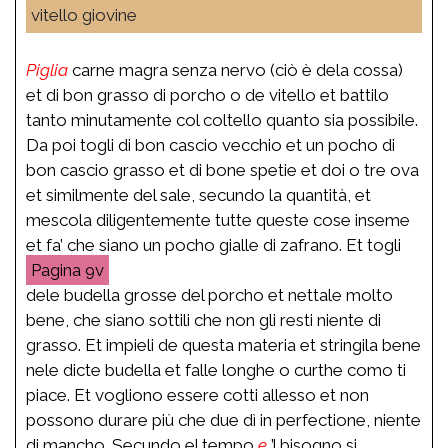
vitello giovine
Piglia
carne magra senza nervo (ciò è dela cossa)
et di bon grasso di porcho o de vitello et battilo
tanto minutamente col coltello quanto sia possibile.
Da poi togli di bon cascio vecchio et un pocho di
bon cascio grasso et di bone spetie et doi o tre ova
et similmente del sale, secundo la quantità, et
mescola diligentemente tutte queste cose inseme
et fa’ che siano un pocho gialle di zafrano. Et togli
9v
dele budella grosse del porcho et nettale molto
bene, che siano sottili che non gli resti niente di
grasso. Et impieli de questa materia et stringila bene
nele dicte budella et falle longhe o curthe como ti
piace. Et vogliono essere cotti allesso et non
possono durare più che due dì in perfectione, niente
di mancho. Secundo el tempo
e
’l bisogno si