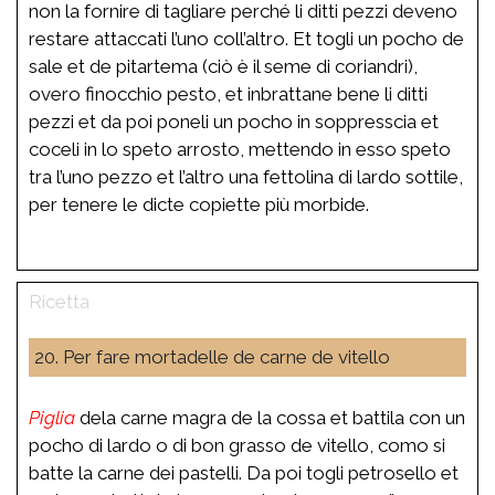
non la fornire di tagliare perché li ditti pezzi deveno
restare attaccati l’uno coll’altro. Et togli un pocho de
sale et de pitartema (ciò è il seme di coriandri),
overo finocchio pesto, et inbrattane bene li ditti
pezzi et da poi poneli un pocho in soppresscia et
coceli in lo speto arrosto, mettendo in esso speto
tra l’uno pezzo et l’altro una fettolina di lardo sottile,
per tenere le dicte copiette più morbide.
20. Per fare mortadelle de carne de vitello
Piglia
dela carne magra de la cossa et battila con un
pocho di lardo o di bon grasso de vitello, como si
batte la carne dei pastelli. Da poi togli petrosello et