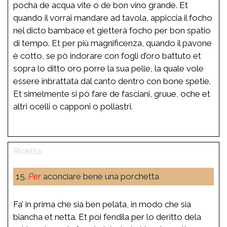
pocha de acqua vite o de bon vino grande. Et
quando il vorrai mandare ad tavola, appiccia il focho
nel dicto bambace et gietterà focho per bon spatio
di tempo. Et per più magnificenza, quando il pavone
è cotto, se pò indorare con fogli d’oro battuto et
sopra lo ditto oro porre la sua pelle, la quale vole
essere inbrattata dal canto dentro con bone spetie.
Et simelmente si pò fare de fasciani, gruue, oche et
altri ocelli o capponi o pollastri.
15.
Per
aconciare bene una porchetta
Fa’ in prima che sia ben pelata, in modo che sia
biancha et netta. Et poi fendila per lo deritto dela