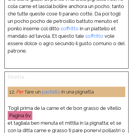
cola carne et lascial bollire anchora un pocho, tanto
che tutte queste cose ti parano cotte. Da poi togli
un pocho pocho de petrosillo battuto menuto et
ponilo inseme col ditto
soffritto
in un piattello et
mandalo ad tavola. Et questo tale
soffritto
vole
essere dolce o agro secundo il gusto comuno o del
patrone.
12.
Per
fare un
pastello
in una pignatta
Togli prima de la carne et de bon grasso de vitello
6v
et tagliala ben menuta et mittila in la pignatta; et se
con la ditta carne e grasso ti pare ponervi pollastri o