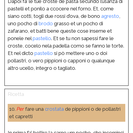
Dapoi fa’ le tue croste de pasta secundo l’usanza di
pastelli et ponilo a ccocere nel forno. Et, come
siano cotti, togli due rossi d’ova, de bono
agresto
,
uno pocho di
brodo
grasso et un pocho di
zafarano, et batti bene queste cose inseme et
ponele nel
pastello
. Et se tu non sapessi fare le
croste, cocelo nela padella como se fanno le torte.
Et nel dicto
pastello
si pò mettere uno o doi
pollastri, o vero pippioni o capponi o qualunque
altro ucello, integro o tagliato.
10.
Per
fare una
crostata
de pippioni o de pollastri
et capretti
In prima fa’ bollire la carne um pocho, che incominci