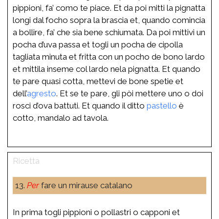
pippioni, fa’ como te piace. Et da poi mitti la pignatta
longi dal focho sopra la brascia et, quando comincia
a bollire, fa’ che sia bene schiumata. Da poi mittivi un
pocha d’uva passa et togli un pocha de cipolla
tagliata minuta et fritta con un pocho de bono lardo
et mittila inseme col lardo nela pignatta. Et quando
te pare quasi cotta, mettevi de bone spetie et
dell’
agresto
. Et se te pare, gli pòi mettere uno o doi
rosci d’ova battuti. Et quando il ditto
pastello
è
cotto, mandalo ad tavola.
13.
Per
fare un mirause catalano
In prima togli pippioni o pollastri o capponi et