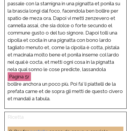
passale con la stamigna in una pignatta et ponila su
la brascia longi dal foco, facendola ben bollire per
spatio de meza ora. Dapoi vi metti zenzevero et
cannella assai, che sia dolce o forte secundo el
commune gusto o del tuo signore. Dapoi tolli una
cipolla et cocila in una pignatta con bono lardo
tagliato menuto et, come la cipolla è cotta, pistala
et macinala molto bene et ponila inseme col lardo
nel qual è cocta, et metti ogni cosa in la pignatta
nela qual sonno le cose predicte, lassandola
5r
bollire anchora un poco più. Poi fa’ li piattelli de la
prefata carne et de sopra gli metti de questo civero
et mandali a tabula.