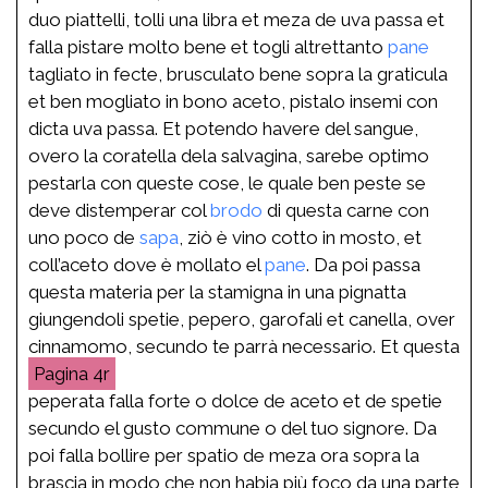
duo piattelli, tolli una libra et meza de uva passa et
falla pistare molto bene et togli altrettanto
pane
tagliato in fecte, brusculato bene sopra la graticula
et ben mogliato in bono aceto, pistalo insemi con
dicta uva passa. Et potendo havere del sangue,
overo la coratella dela salvagina, sarebe optimo
pestarla con queste cose, le quale ben peste se
deve distemperar col
brodo
di questa carne con
uno poco de
sapa
, ziò è vino cotto in mosto, et
coll’aceto dove è mollato el
pane
. Da poi passa
questa materia per la stamigna in una pignatta
giungendoli spetie, pepero, garofali et canella, over
cinnamomo, secundo te parrà necessario. Et questa
4r
peperata falla forte o dolce de aceto et de spetie
secundo el gusto commune o del tuo signore. Da
poi falla bollire per spatio de meza ora sopra la
brascia in modo che non habia più foco da una parte