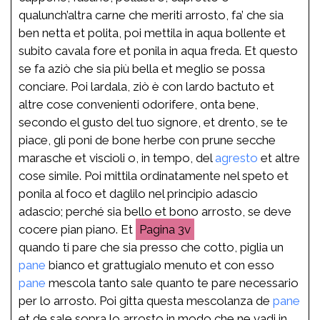
qualunch’altra carne che meriti arrosto, fa’ che sia
ben netta et polita, poi mettila in aqua bollente et
subito cavala fore et ponila in aqua freda. Et questo
se fa aziò che sia più bella et meglio se possa
conciare. Poi lardala, ziò è con lardo bactuto et
altre cose convenienti odorifere, onta bene,
secondo el gusto del tuo signore, et drento, se te
piace, gli poni de bone herbe con prune secche
marasche et viscioli o, in tempo, del
agresto
et altre
cose simile. Poi mittila ordinatamente nel speto et
ponila al foco et daglilo nel principio adascio
adascio; perché sia bello et bono arrosto, se deve
cocere pian piano. Et
3v
quando ti pare che sia presso che cotto, piglia un
pane
bianco et grattugialo menuto et con esso
pane
mescola tanto sale quanto te pare necessario
per lo arrosto. Poi gitta questa mescolanza de
pane
et de sale sopra lo arrosto in modo che ne vadi in