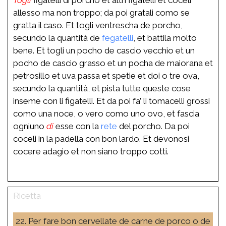
allesso ma non troppo; da poi gratali como se
gratta il caso. Et togli ventrescha de porcho,
secundo la quantità de
fegatelli
, et battila molto
bene. Et togli un pocho de cascio vecchio et un
pocho de cascio grasso et un pocha de maiorana et
petrosillo et uva passa et spetie et doi o tre ova,
secundo la quantità, et pista tutte queste cose
inseme con li figatelli. Et da poi fa’ li tomacelli grossi
como una noce, o vero como uno ovo, et fascia
ogniuno
di
esse con la
rete
del porcho. Da poi
coceli in la padella con bon lardo. Et devonosi
cocere adagio et non siano troppo cotti.
22. Per fare bon cervellate de carne de porco o de