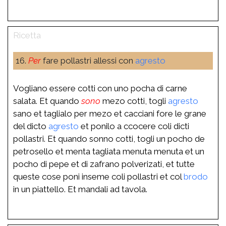
16.
Per
fare pollastri allessi con
agresto
Vogliano essere cotti con uno pocha di carne
salata. Et quando
sono
mezo cotti, togli
agresto
sano et taglialo per mezo et cacciani fore le grane
del dicto
agresto
et ponilo a ccocere coli dicti
pollastri. Et quando sonno cotti, togli un pocho de
petrosello et menta tagliata menuta menuta et un
pocho di pepe et di zafrano polverizati, et tutte
queste cose poni inseme coli pollastri et col
brodo
in un piattello. Et mandali ad tavola.