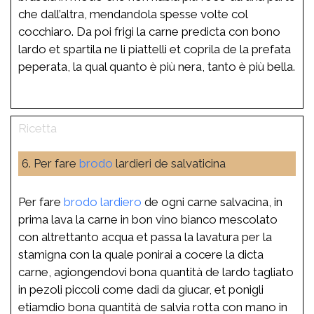
che dall’altra, mendandola spesse volte col
cocchiaro. Da poi frigi la carne predicta con bono
lardo et spartila ne li piattelli et coprila de la prefata
peperata, la qual quanto è più nera, tanto è più bella.
6. Per fare
brodo
lardieri de salvaticina
Per fare
brodo
lardiero
de ogni carne salvacina, in
prima lava la carne in bon vino bianco mescolato
con altrettanto acqua et passa la lavatura per la
stamigna con la quale ponirai a cocere la dicta
carne, agiongendovi bona quantità de lardo tagliato
in pezoli piccoli come dadi da giucar, et ponigli
etiamdio bona quantità de salvia rotta con mano in