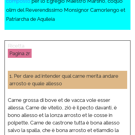
composto
per lo Egregio Maestro Martino, coquo
olim del Reverendissimo Monsignor Camorlengo et
Patriarcha de Aquileia
2r
1. Per dare ad intender qual carne merita andare
arrosto e quale allesso
Carne grossa di bove et de vacca vole esser
allessa. Carne de vitello, ziò è il pecto davanti, è
bono allesso et la lonza arrosto et le cosse in
polpette. Carne de castrone tutta è bona allesso
salvo la spalla, che è bona arrosto et etiamdio la