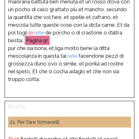
maiorana battuta ben menuta et un rosso d’ova con
un pocho di caso grattato più et mancho, secundo
la quantità che vol fare, et spetie et zafrano, et
mescola tutte queste cose con la dicta carne. Et da
poi togli
la
rete
de porcho o di crastone o d’altra
bestia,
9r
pur che sia bona, et liga molto bene la ditta
mescolanza in questa tal
rete
facendone pezzi di
grossezza d’uno ovo o simile, et ponila ad rostire
nel speto. Et che si cocha adagio et che non sia
troppo cotta.
21. Per fare tomacelli
Togli
figatelli di porcho et altri figatelli et coceli