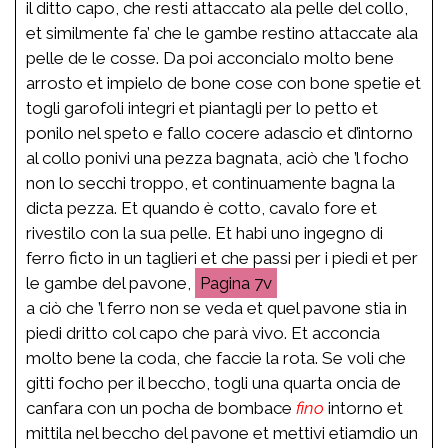
il ditto capo, che resti attaccato ala pelle del collo,
et similmente fa’ che le gambe restino attaccate ala
pelle de le cosse. Da poi acconcialo molto bene
arrosto et impielo de bone cose con bone spetie et
togli garofoli integri et piantagli per lo petto et
ponilo nel speto e fallo cocere adascio et d’intorno
al collo ponivi una pezza bagnata, aciò che ’l focho
non lo secchi troppo, et continuamente bagna la
dicta pezza. Et quando è cotto, cavalo fore et
rivestilo con la sua pelle. Et habi uno ingegno di
ferro ficto in un taglieri et che passi per i piedi et per
le gambe del pavone,
7v
a ciò che ’l ferro non se veda et quel pavone stia in
piedi dritto col capo che parà vivo. Et acconcia
molto bene la coda, che faccie la rota. Se voli che
gitti focho per il beccho, togli una quarta oncia de
canfara con un pocha de bombace
fino
intorno et
mittila nel beccho del pavone et mettivi etiamdio un