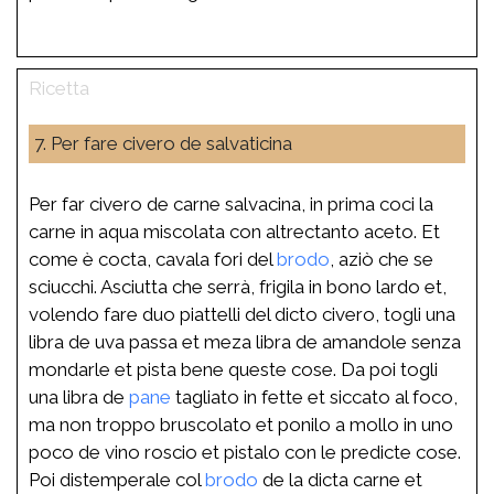
7. Per fare civero de salvaticina
Per far civero de carne salvacina, in prima coci la
carne in aqua miscolata con altrectanto aceto. Et
come è cocta, cavala fori del
brodo
, aziò che se
sciucchi. Asciutta che serrà, frigila in bono lardo et,
volendo fare duo piattelli del dicto civero, togli una
libra de uva passa et meza libra de amandole senza
mondarle et pista bene queste cose. Da poi togli
una libra de
pane
tagliato in fette et siccato al foco,
ma non troppo bruscolato et ponilo a mollo in uno
poco de vino roscio et pistalo con le predicte cose.
Poi distemperale col
brodo
de la dicta carne et