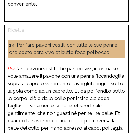
conveniente.
14. Per fare pavoni vestiti con tutte le sue penne
che cocto parà vivo et butte foco pel becco
Per
fare pavoni vestiti che pareno vivi, in prima se
vole amazare il pavone con una penna ficcandoglila
sopra al capo, o veramento cavargli il sangue sotto
la gola como ad un capretto. Et da poi fendilo sotto
lo corpo, ciò è da lo collo per insino ala coda,
tagliando solamente la pelle; et scorticalo
gentilmente, che non guasti né penne, né pelle. Et
quando tu haverai scorticato il corpo, rinversa la
pelle del collo per insino apresso al capo, poi taglia