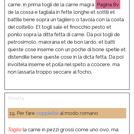
carne, in prima togli de la carne magra
8v
de la cossa e tagliala in fette longhe et sottili et
battile bene sopra un tagliero o tavola con la costa
del coltello. Et togli sale et finocchio pesto et
ponilo sopra la ditta fetta di carne. Da poi togli de
petrosimolo, maiorana et de bon lardo, et batti
queste cose inseme con un poche di bone spetie et
distendile bene queste cose in la dicta fetta. Da poi
involtela inseme et polla nel speto a ccocere, ma
non lassarla troppo seccare al focho.
19. Per fare
coppiette
al modo romano
Taglia
la carne in pezzi grossi come uno ovo, ma