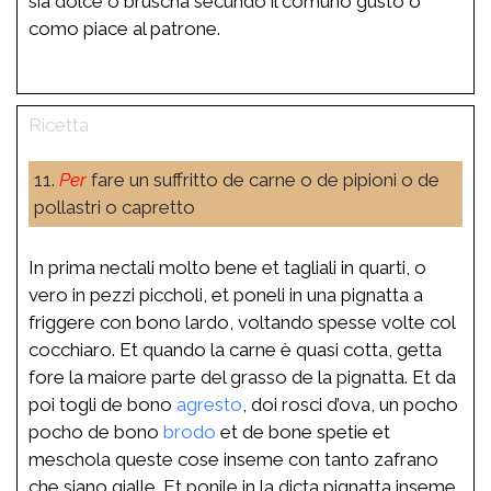
sia dolce o bruscha secundo il comuno gusto o
como piace al patrone.
11.
Per
fare un suffritto de carne o de pipioni o de
pollastri o capretto
In prima nectali molto bene et tagliali in quarti, o
vero in pezzi piccholi, et poneli in una pignatta a
friggere con bono lardo, voltando spesse volte col
cocchiaro. Et quando la carne è quasi cotta, getta
fore la maiore parte del grasso de la pignatta. Et da
poi togli de bono
agresto
, doi rosci d’ova, un pocho
pocho de bono
brodo
et de bone spetie et
meschola queste cose inseme con tanto zafrano
che siano gialle. Et ponile in la dicta pignatta inseme