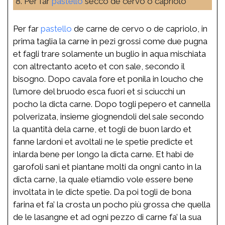
8. Per far
pastello
secco de cervo o capriolo
Per far
pastello
de carne de cervo o de capriolo, in
prima taglia la carne in pezi grossi come due pugna
et fagli trare solamente un buglio in aqua mischiata
con altrectanto aceto et con sale, secondo il
bisogno. Dopo cavala fore et ponila in loucho che
l’umore del bruodo esca fuori et si sciucchi un
pocho la dicta carne. Dopo togli pepero et cannella
polverizata, insieme giognendoli del sale secondo
la quantità dela carne, et togli de buon lardo et
fanne lardoni et avoltali ne le spetie predicte et
inlarda bene per longo la dicta carne. Et habi de
garofoli sani et piantane molti da ongni canto in la
dicta carne, la quale etiamdio vole essere bene
involtata in le dicte spetie. Da poi togli de bona
farina et fa’ la crosta un pocho più grossa che quella
de le lasangne et ad ogni pezzo di carne fa’ la sua