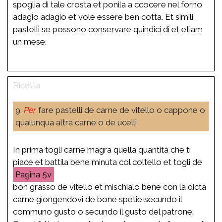
spoglia di tale crosta et ponila a ccocere nel forno
adagio adagio et vole essere ben cotta. Et simili
pastelli se possono conservare quindici dì et etiam
un mese.
9.
Per
fare pastelli de carne de vitello o cappone o
qualunqua altra carne o de ucelli
In prima togli carne magra quella quantità che ti
piace et battila bene minuta col coltello et togli de
5v
bon grasso de vitello et mischialo bene con la dicta
carne giongendovi de bone spetie secundo il
communo gusto o secundo il gusto del patrone.