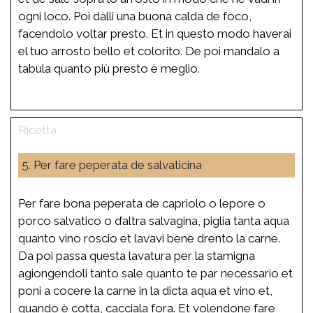
ogni loco. Poi dàlli una buona calda de foco,
facendolo voltar presto. Et in questo modo haverai
el tuo arrosto bello et colorito. De poi mandalo a
tabula quanto più presto è meglio.
5. Per fare peperata de salvaticina
Per fare bona peperata de capriolo o lepore o
porco salvatico o d’altra salvagina, piglia tanta aqua
quanto vino roscio et lavavi bene drento la carne.
Da poi passa questa lavatura per la stamigna
agiongendoli tanto sale quanto te par necessario et
poni a cocere la carne in la dicta aqua et vino et,
quando è cotta, cacciala fora. Et volendone fare