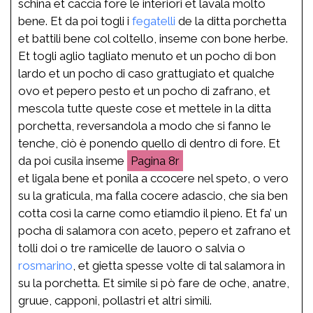
schina et caccia fore le interiori et lavala molto
bene. Et da poi togli i
fegatelli
de la ditta porchetta
et battili bene col coltello, inseme con bone herbe.
Et togli aglio tagliato menuto et un pocho di bon
lardo et un pocho di caso grattugiato et qualche
ovo et pepero pesto et un pocho di zafrano, et
mescola tutte queste cose et mettele in la ditta
porchetta, reversandola a modo che si fanno le
tenche, ciò è ponendo quello di dentro di fore. Et
da poi cusila inseme
8r
et ligala bene et ponila a ccocere nel speto, o vero
su la graticula, ma falla cocere adascio, che sia ben
cotta così la carne como etiamdio il pieno. Et fa’ un
pocha di salamora con aceto, pepero et zafrano et
tolli doi o tre ramicelle de lauoro o salvia o
rosmarino
, et gietta spesse volte di tal salamora in
su la porchetta. Et simile si pò fare de oche, anatre,
gruue, capponi, pollastri et altri simili.