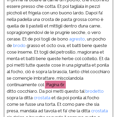
essere presso che cotta. Et poi tagliala in pezzi
piccholi et frigela con uno buono lardo. Dapoi fa’
nella padella una crosta de pasta grossa como è
quella de li pastelli et mittigli dentro d’una carne,
sopragiongendovi de le prugnie secche, o vero
cerase. Et de poi togli de bono
agresto
, un pocho
de
brodo
grasso et octo ova, et batti bene queste
cose inseme. Et togli del petrosillo, magiorana et
menta et batti bene queste herbe col coltello. Et da
poi metti tutte queste cose in una pignatta et ponila
al focho, ciò è sopra la brascia, tanto ch’el cocchiaro
se començie imbrattare, miscolandola
continuamente col
6r
ditto cocchiaro. Da poi metti questo tal
brodetto
sopra la ditta
crostata
et da poi ponila al focho
come se fusse una torta. Et como pare che sia
presa, mandala ad tavola et fa’ che la ditta
crostata