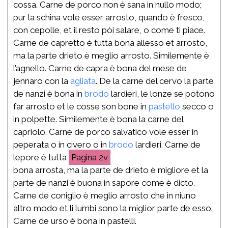
cossa. Carne de porco non è sana in nullo modo;
pur la schina vole esser arrosto, quando è fresco,
con cepolle, et il resto pòi salare, o come ti piace.
Carne de capretto è tutta bona allesso et arrosto,
ma la parte drieto è meglio arrosto. Similemente è
l’agnello. Carne de capra è bona del mese de
jennaro con la
agliata
. De la carne del cervo la parte
de nanzi è bona in
brodo
lardieri, le lonze se potono
far arrosto et le cosse son bone in
pastello
secco o
in polpette. Similemente è bona la carne del
capriolo. Carne de porco salvatico vole esser in
peperata o in civero o in
brodo
lardieri. Carne de
lepore è tutta
2v
bona arrosta, ma la parte de drieto è migliore et la
parte de nanzi è buona in sapore come è dicto.
Carne de coniglio è meglio arrosto che in niuno
altro modo et li lumbi sono la miglior parte de esso.
Carne de urso è bona in pastelli.