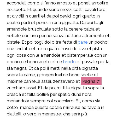
acconciali como si fanno arrosto et poneli arrostire
nel speto. Et quando siano mezzi cotti, cavali fore
et dividili in quarti et da poi devidi ogni quarto in
quatro parti et poneli in una pignatta. Da poi togli
amandole bruschulate sotto la cenere calda et
nettale con uno panno senza nettarle altramente et
pistale. Et poi togli doi o tre fette di
pane
un pocho
bruschulato et tre o quatro rosci de ova et pista
ogni cosa con le amandole et distemperale con un
pocho de bono aceto et de
brodo
et passale per la
stamegna. Et da poi il metti nella ditta pignatta
sopra la carne, giongendovi de bone spetie et
maxime cannella assai, zenzevero et
7r
zuccharo assai. Et da poi mitti la pignatta sopra la
brascia et falla bollire per spatio d’una hora
menandola sempre col cocchiaro. Et, como sia
cotto, manda questa cotale mirrause ad tavola in
piattelli, o vero in menestre, che serà più