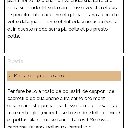
pianamente, aziò che non ve andassi la terra che
serrà sul fondo. Et se la carne fusse vecchia et dura
– specialmente cappone et gallina – cavala parechie
volte dal’aqua bollente et rinfredala nel’aqua fresca
et in questo modo serrà più bella et più presto
cotta.
4. Per fare ogni bello arrosto
Per fare bello arrosto de pollastri, de capponi, de
capretti o de qualunche altra carne che meriti
essere arrosta, prima – se fosse carne grossa – fagli
trare un boglio (excepto se fosse de vitello giovine)
et poi lardala come se fanno li arrosti. Se fosse
cappone, fasano, pollastro, capretto o