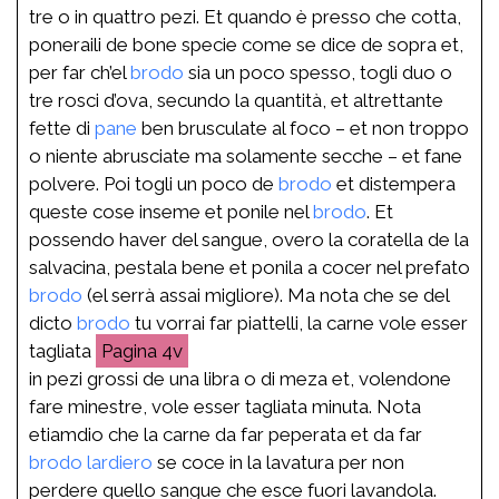
tre o in quattro pezi. Et quando è presso che cotta,
poneraili de bone specie come se dice de sopra et,
per far ch’el
brodo
sia un poco spesso, togli duo o
tre rosci d’ova, secundo la quantità, et altrettante
fette di
pane
ben brusculate al foco – et non troppo
o niente abrusciate ma solamente secche – et fane
polvere. Poi togli un poco de
brodo
et distempera
queste cose inseme et ponile nel
brodo
. Et
possendo haver del sangue, overo la coratella de la
salvacina, pestala bene et ponila a cocer nel prefato
brodo
(el serrà assai migliore). Ma nota che se del
dicto
brodo
tu vorrai far piattelli, la carne vole esser
tagliata
4v
in pezi grossi de una libra o di meza et, volendone
fare minestre, vole esser tagliata minuta. Nota
etiamdio che la carne da far peperata et da far
brodo
lardiero
se coce in la lavatura per non
perdere quello sangue che esce fuori lavandola.