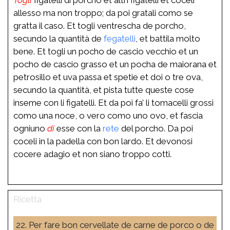
allesso ma non troppo; da poi gratali como se
gratta il caso. Et togli ventrescha de porcho,
secundo la quantità de
fegatelli
, et battila molto
bene. Et togli un pocho de cascio vecchio et un
pocho de cascio grasso et un pocha de maiorana et
petrosillo et uva passa et spetie et doi o tre ova,
secundo la quantità, et pista tutte queste cose
inseme con li figatelli. Et da poi fa’ li tomacelli grossi
como una noce, o vero como uno ovo, et fascia
ogniuno
di
esse con la
rete
del porcho. Da poi
coceli in la padella con bon lardo. Et devonosi
cocere adagio et non siano troppo cotti.
22. Per fare bon cervellate de carne de porco o de