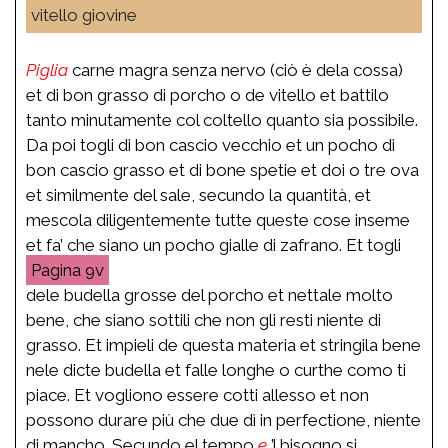
vitello giovine
Piglia
carne magra senza nervo (ciò è dela cossa)
et di bon grasso di porcho o de vitello et battilo
tanto minutamente col coltello quanto sia possibile.
Da poi togli di bon cascio vecchio et un pocho di
bon cascio grasso et di bone spetie et doi o tre ova
et similmente del sale, secundo la quantità, et
mescola diligentemente tutte queste cose inseme
et fa’ che siano un pocho gialle di zafrano. Et togli
9v
dele budella grosse del porcho et nettale molto
bene, che siano sottili che non gli resti niente di
grasso. Et impieli de questa materia et stringila bene
nele dicte budella et falle longhe o curthe como ti
piace. Et vogliono essere cotti allesso et non
possono durare più che due dì in perfectione, niente
di mancho. Secundo el tempo
e
’l bisogno si