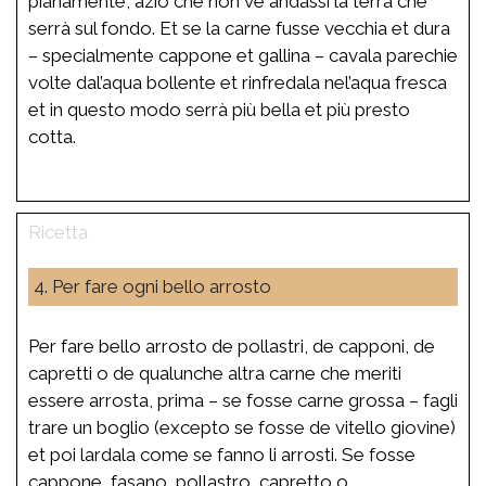
pianamente, aziò che non ve andassi la terra che
serrà sul fondo. Et se la carne fusse vecchia et dura
– specialmente cappone et gallina – cavala parechie
volte dal’aqua bollente et rinfredala nel’aqua fresca
et in questo modo serrà più bella et più presto
cotta.
4. Per fare ogni bello arrosto
Per fare bello arrosto de pollastri, de capponi, de
capretti o de qualunche altra carne che meriti
essere arrosta, prima – se fosse carne grossa – fagli
trare un boglio (excepto se fosse de vitello giovine)
et poi lardala come se fanno li arrosti. Se fosse
cappone, fasano, pollastro, capretto o