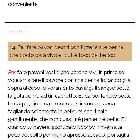
conveniente.
14. Per fare pavoni vestiti con tutte le sue penne
che cocto parà vivo et butte foco pel becco
Per
fare pavoni vestiti che pareno vivi, in prima se
vole amazare il pavone con una penna ficcandoglila
sopra al capo, o veramento cavargli il sangue sotto
la gola como ad un capretto. Et da poi fendilo sotto
lo corpo, ciò è da lo collo per insino ala coda,
tagliando solamente la pelle; et scorticalo
gentilmente, che non guasti né penne, né pelle. Et
quando tu haverai scorticato il corpo, rinversa la
pelle del collo per insino apresso al capo, poi taglia