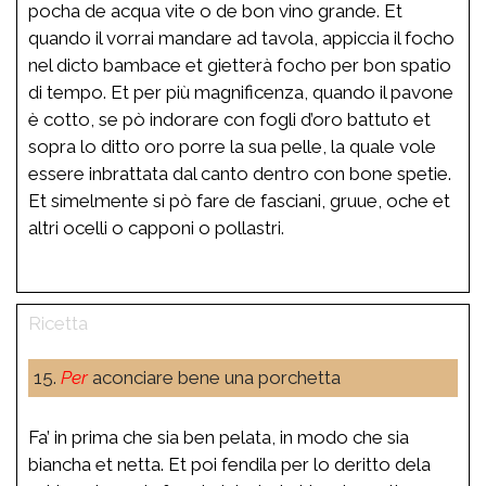
pocha de acqua vite o de bon vino grande. Et
quando il vorrai mandare ad tavola, appiccia il focho
nel dicto bambace et gietterà focho per bon spatio
di tempo. Et per più magnificenza, quando il pavone
è cotto, se pò indorare con fogli d’oro battuto et
sopra lo ditto oro porre la sua pelle, la quale vole
essere inbrattata dal canto dentro con bone spetie.
Et simelmente si pò fare de fasciani, gruue, oche et
altri ocelli o capponi o pollastri.
15.
Per
aconciare bene una porchetta
Fa’ in prima che sia ben pelata, in modo che sia
biancha et netta. Et poi fendila per lo deritto dela