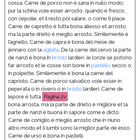
cossa. Carne de porco non è sana in nullo modo;
pur la schina vole esser arrosto, quando è fresco,
con cepolle, et il resto pòi salare, o come ti piace.
Carne de capretto è tutta bona allesso et arrosto,
ma la parte drieto è meglio arrosto. Similemente è
l’agnello. Carne de capra è bona del mese de
jennaro con la
agliata
. De la carne del cervo la parte
de nanzi è bona in
brodo
lardieri, le lonze se potono
far arrosto et le cosse son bone in
pastello
secco o
in polpette. Similemente è bona la carne del
capriolo. Carne de porco salvatico vole esser in
peperata o in civero o in
brodo
lardieri. Carne de
lepore è tutta
2v
bona arrosta, ma la parte de drieto è migliore et la
parte de nanzi è buona in sapore come è dicto.
Carne de coniglio è meglio arrosto che in niuno
altro modo et li lumbi sono la miglior parte de esso.
Carne de urso è bona in pastelli.