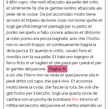
il ditto capo, che resti attaccato ala pelle del collo,
et similmente fa’ che le gambe restino attaccate ala
pelle de le cosse. Da poi acconcialo molto bene
arrosto et impielo de bone cose con bone spetie et
togli garofoli integri et piantagli per lo petto et
ponilo nel speto e fallo cocere adascio et d’intorno
al collo ponivi una pezza bagnata, aciò che ’l focho
non lo secchi troppo, et continuamente bagna la
dicta pezza. Et quando è cotto, cavalo fore et
rivestilo con la sua pelle. Et habi uno ingegno di
ferro ficto in un taglieri et che passi per i piedi et per
le gambe del pavone,
7v
a ciò che ’l ferro non se veda et quel pavone stia in
piedi dritto col capo che parà vivo. Et acconcia
molto bene la coda, che faccie la rota. Se voli che
gitti focho per il beccho, togli una quarta oncia de
canfara con un pocha de bombace
fino
intorno et
mittila nel beccho del pavone et mettivi etiamdio un