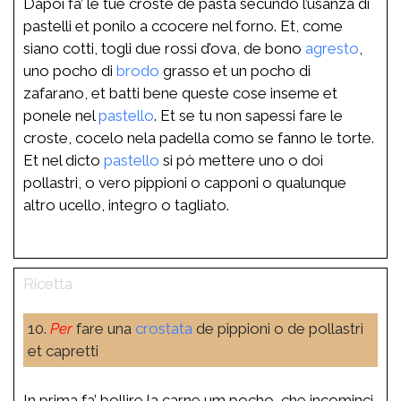
Dapoi fa’ le tue croste de pasta secundo l’usanza di
pastelli et ponilo a ccocere nel forno. Et, come
siano cotti, togli due rossi d’ova, de bono
agresto
,
uno pocho di
brodo
grasso et un pocho di
zafarano, et batti bene queste cose inseme et
ponele nel
pastello
. Et se tu non sapessi fare le
croste, cocelo nela padella como se fanno le torte.
Et nel dicto
pastello
si pò mettere uno o doi
pollastri, o vero pippioni o capponi o qualunque
altro ucello, integro o tagliato.
10.
Per
fare una
crostata
de pippioni o de pollastri
et capretti
In prima fa’ bollire la carne um pocho, che incominci