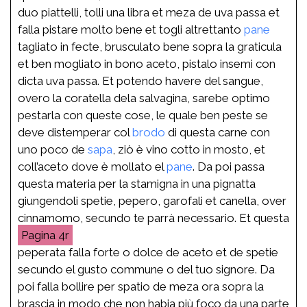
duo piattelli, tolli una libra et meza de uva passa et
falla pistare molto bene et togli altrettanto
pane
tagliato in fecte, brusculato bene sopra la graticula
et ben mogliato in bono aceto, pistalo insemi con
dicta uva passa. Et potendo havere del sangue,
overo la coratella dela salvagina, sarebe optimo
pestarla con queste cose, le quale ben peste se
deve distemperar col
brodo
di questa carne con
uno poco de
sapa
, ziò è vino cotto in mosto, et
coll’aceto dove è mollato el
pane
. Da poi passa
questa materia per la stamigna in una pignatta
giungendoli spetie, pepero, garofali et canella, over
cinnamomo, secundo te parrà necessario. Et questa
4r
peperata falla forte o dolce de aceto et de spetie
secundo el gusto commune o del tuo signore. Da
poi falla bollire per spatio de meza ora sopra la
brascia in modo che non habia più foco da una parte