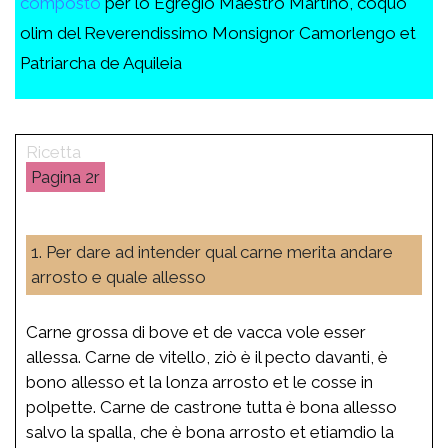
composto
per lo Egregio Maestro Martino, coquo
olim del Reverendissimo Monsignor Camorlengo et
Patriarcha de Aquileia
2r
1. Per dare ad intender qual carne merita andare
arrosto e quale allesso
Carne grossa di bove et de vacca vole esser
allessa. Carne de vitello, ziò è il pecto davanti, è
bono allesso et la lonza arrosto et le cosse in
polpette. Carne de castrone tutta è bona allesso
salvo la spalla, che è bona arrosto et etiamdio la