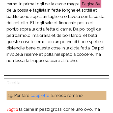
carne, in prima togli de la carne magra
8v
de la cossa e tagliala in fette longhe et sottili et
battile bene sopra un tagliero o tavola con la costa
del coltello. Et togli sale et finocchio pesto et
ponilo sopra la ditta fetta di carne. Da poi togli de
petrosimolo, maiorana et de bon lardo, et batti
queste cose inseme con un poche di bone spetie et
distendile bene queste cose in la dicta fetta. Da poi
involtela inseme et polla nel speto a ccocere, ma
non lassarla troppo seccare al focho.
19. Per fare
coppiette
al modo romano
Taglia
la carne in pezzi grossi come uno ovo, ma