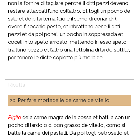
non la fornire di tagliare perché li ditti pezzi deveno
restare attaccati l’uno coll’altro. Et togli un pocho de
sale et de pitartema (ciò è il seme di coriandri),
overo finocchio pesto, et inbrattane bene li ditti
pezzi et da poi poneli un pocho in soppresscia et
coceli in lo speto arrosto, mettendo in esso speto
tra l’uno pezzo et l’altro una fettolina di lardo sottile,
per tenere le dicte copiette più morbide.
20. Per fare mortadelle de carne de vitello
Piglia
dela carne magra de la cossa et battila con un
pocho di lardo o di bon grasso de vitello, como si
batte la carne dei pastelli. Da poi togli petrosello et