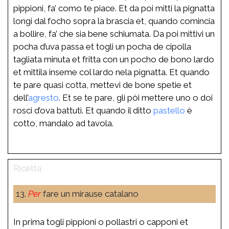
pippioni, fa’ como te piace. Et da poi mitti la pignatta
longi dal focho sopra la brascia et, quando comincia
a bollire, fa’ che sia bene schiumata. Da poi mittivi un
pocha d’uva passa et togli un pocha de cipolla
tagliata minuta et fritta con un pocho de bono lardo
et mittila inseme col lardo nela pignatta. Et quando
te pare quasi cotta, mettevi de bone spetie et
dell’
agresto
. Et se te pare, gli pòi mettere uno o doi
rosci d’ova battuti. Et quando il ditto
pastello
è
cotto, mandalo ad tavola.
13.
Per
fare un mirause catalano
In prima togli pippioni o pollastri o capponi et