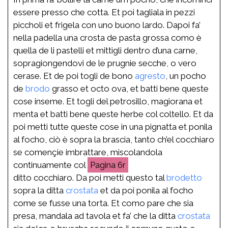
essere presso che cotta. Et poi tagliala in pezzi
piccholi et frigela con uno buono lardo. Dapoi fa’
nella padella una crosta de pasta grossa como è
quella de li pastelli et mittigli dentro d’una carne,
sopragiongendovi de le prugnie secche, o vero
cerase. Et de poi togli de bono
agresto
, un pocho
de
brodo
grasso et octo ova, et batti bene queste
cose inseme. Et togli del petrosillo, magiorana et
menta et batti bene queste herbe col coltello. Et da
poi metti tutte queste cose in una pignatta et ponila
al focho, ciò è sopra la brascia, tanto ch’el cocchiaro
se començie imbrattare, miscolandola
continuamente col
6r
ditto cocchiaro. Da poi metti questo tal
brodetto
sopra la ditta
crostata
et da poi ponila al focho
come se fusse una torta. Et como pare che sia
presa, mandala ad tavola et fa’ che la ditta
crostata