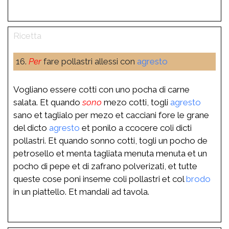
16.
Per
fare pollastri allessi con
agresto
Vogliano essere cotti con uno pocha di carne
salata. Et quando
sono
mezo cotti, togli
agresto
sano et taglialo per mezo et cacciani fore le grane
del dicto
agresto
et ponilo a ccocere coli dicti
pollastri. Et quando sonno cotti, togli un pocho de
petrosello et menta tagliata menuta menuta et un
pocho di pepe et di zafrano polverizati, et tutte
queste cose poni inseme coli pollastri et col
brodo
in un piattello. Et mandali ad tavola.