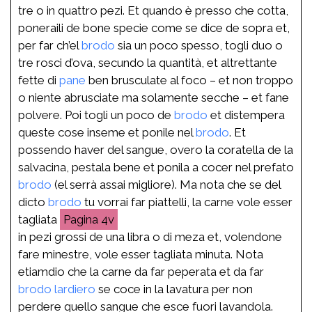
tre o in quattro pezi. Et quando è presso che cotta,
poneraili de bone specie come se dice de sopra et,
per far ch’el
brodo
sia un poco spesso, togli duo o
tre rosci d’ova, secundo la quantità, et altrettante
fette di
pane
ben brusculate al foco – et non troppo
o niente abrusciate ma solamente secche – et fane
polvere. Poi togli un poco de
brodo
et distempera
queste cose inseme et ponile nel
brodo
. Et
possendo haver del sangue, overo la coratella de la
salvacina, pestala bene et ponila a cocer nel prefato
brodo
(el serrà assai migliore). Ma nota che se del
dicto
brodo
tu vorrai far piattelli, la carne vole esser
tagliata
4v
in pezi grossi de una libra o di meza et, volendone
fare minestre, vole esser tagliata minuta. Nota
etiamdio che la carne da far peperata et da far
brodo
lardiero
se coce in la lavatura per non
perdere quello sangue che esce fuori lavandola.