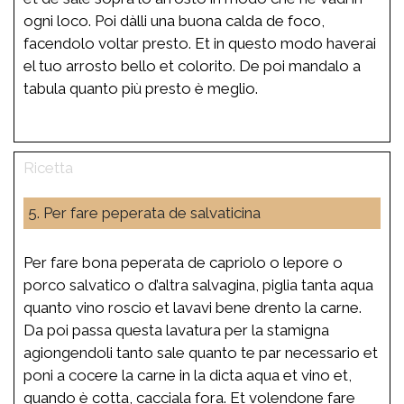
ogni loco. Poi dàlli una buona calda de foco,
facendolo voltar presto. Et in questo modo haverai
el tuo arrosto bello et colorito. De poi mandalo a
tabula quanto più presto è meglio.
5. Per fare peperata de salvaticina
Per fare bona peperata de capriolo o lepore o
porco salvatico o d’altra salvagina, piglia tanta aqua
quanto vino roscio et lavavi bene drento la carne.
Da poi passa questa lavatura per la stamigna
agiongendoli tanto sale quanto te par necessario et
poni a cocere la carne in la dicta aqua et vino et,
quando è cotta, cacciala fora. Et volendone fare