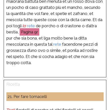
maiorana battuta ben menuta et un rosso d’ova con
un pocho di caso grattato più et mancho, secundo
la quantità che vol fare, et spetie et zafrano, et
mescola tutte queste cose con la dicta carne. Et da
poi togli
la
rete
de porcho o di crastone o d’altra
bestia,
9r
pur che sia bona, et liga molto bene la ditta
mescolanza in questa tal
rete
facendone pezzi di
grossezza d’uno ovo o simile, et ponila ad rostire
nel speto. Et che si cocha adagio et che non sia
troppo cotta.
21. Per fare tomacelli
Togli
figatelli di porcho et altri figatelli et coceli