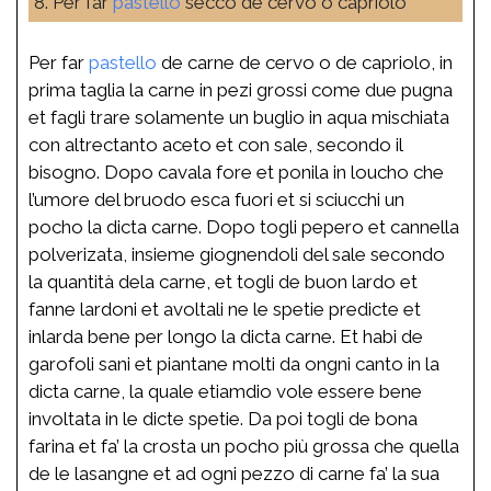
8. Per far
pastello
secco de cervo o capriolo
Per far
pastello
de carne de cervo o de capriolo, in
prima taglia la carne in pezi grossi come due pugna
et fagli trare solamente un buglio in aqua mischiata
con altrectanto aceto et con sale, secondo il
bisogno. Dopo cavala fore et ponila in loucho che
l’umore del bruodo esca fuori et si sciucchi un
pocho la dicta carne. Dopo togli pepero et cannella
polverizata, insieme giognendoli del sale secondo
la quantità dela carne, et togli de buon lardo et
fanne lardoni et avoltali ne le spetie predicte et
inlarda bene per longo la dicta carne. Et habi de
garofoli sani et piantane molti da ongni canto in la
dicta carne, la quale etiamdio vole essere bene
involtata in le dicte spetie. Da poi togli de bona
farina et fa’ la crosta un pocho più grossa che quella
de le lasangne et ad ogni pezzo di carne fa’ la sua