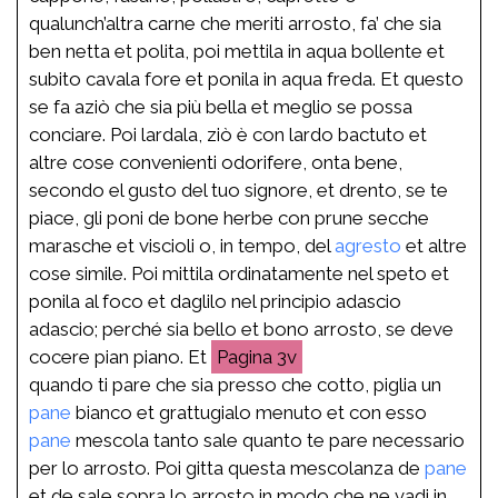
qualunch’altra carne che meriti arrosto, fa’ che sia
ben netta et polita, poi mettila in aqua bollente et
subito cavala fore et ponila in aqua freda. Et questo
se fa aziò che sia più bella et meglio se possa
conciare. Poi lardala, ziò è con lardo bactuto et
altre cose convenienti odorifere, onta bene,
secondo el gusto del tuo signore, et drento, se te
piace, gli poni de bone herbe con prune secche
marasche et viscioli o, in tempo, del
agresto
et altre
cose simile. Poi mittila ordinatamente nel speto et
ponila al foco et daglilo nel principio adascio
adascio; perché sia bello et bono arrosto, se deve
cocere pian piano. Et
3v
quando ti pare che sia presso che cotto, piglia un
pane
bianco et grattugialo menuto et con esso
pane
mescola tanto sale quanto te pare necessario
per lo arrosto. Poi gitta questa mescolanza de
pane
et de sale sopra lo arrosto in modo che ne vadi in