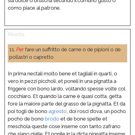
sia dolce o bruscha secundo il comuno gusto o
como piace al patrone.
11.
Per
fare un suffritto de carne o de pipioni o de
pollastri o capretto
In prima nectali molto bene et tagliali in quarti, o
vero in pezzi piccholi, et poneli in una pignatta a
friggere con bono lardo, voltando spesse volte col
cocchiaro. Et quando la carne è quasi cotta, getta
fore la maiore parte del grasso de la pignatta. Et da
poi togli de bono
agresto
, doi rosci d’ova, un pocho
pocho de bono
brodo
et de bone spetie et
meschola queste cose inseme con tanto zafrano
che siano gialle. Et ponile in la dicta pignatta inseme