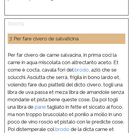
7. Per fare civero de salvaticina
Per far civero de carne salvacina, in prima coci la
carne in aqua miscolata con altrectanto aceto. Et
come è cocta, cavala fori del
brodo
, aziò che se
sciucchi. Asciutta che serrà, frigila in bono lardo et,
volendo fare duo piattelli del dicto civero, togli una
libra de uva passa et meza libra de amandole senza
mondarle et pista bene queste cose. Da poi togli
una libra de
pane
tagliato in fette et siccato al foco,
ma non troppo bruscolato et ponilo a mollo in uno
poco de vino roscio et pistalo con le predicte cose.
Poi distemperale col
brodo
de la dicta carne et