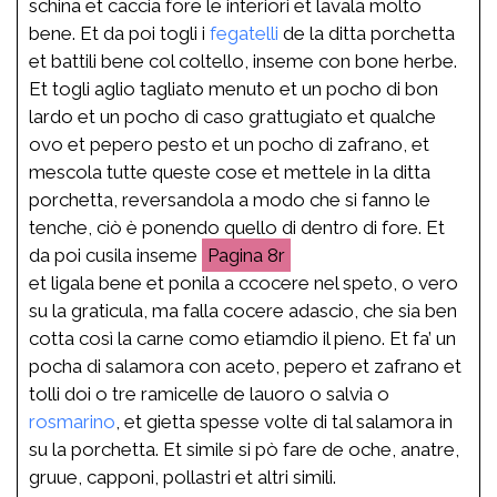
schina et caccia fore le interiori et lavala molto
bene. Et da poi togli i
fegatelli
de la ditta porchetta
et battili bene col coltello, inseme con bone herbe.
Et togli aglio tagliato menuto et un pocho di bon
lardo et un pocho di caso grattugiato et qualche
ovo et pepero pesto et un pocho di zafrano, et
mescola tutte queste cose et mettele in la ditta
porchetta, reversandola a modo che si fanno le
tenche, ciò è ponendo quello di dentro di fore. Et
da poi cusila inseme
8r
et ligala bene et ponila a ccocere nel speto, o vero
su la graticula, ma falla cocere adascio, che sia ben
cotta così la carne como etiamdio il pieno. Et fa’ un
pocha di salamora con aceto, pepero et zafrano et
tolli doi o tre ramicelle de lauoro o salvia o
rosmarino
, et gietta spesse volte di tal salamora in
su la porchetta. Et simile si pò fare de oche, anatre,
gruue, capponi, pollastri et altri simili.