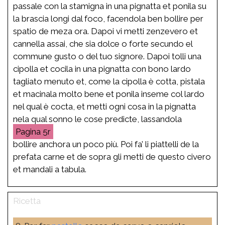
passale con la stamigna in una pignatta et ponila su
la brascia longi dal foco, facendola ben bollire per
spatio de meza ora. Dapoi vi metti zenzevero et
cannella assai, che sia dolce o forte secundo el
commune gusto o del tuo signore. Dapoi tolli una
cipolla et cocila in una pignatta con bono lardo
tagliato menuto et, come la cipolla è cotta, pistala
et macinala molto bene et ponila inseme col lardo
nel qual è cocta, et metti ogni cosa in la pignatta
nela qual sonno le cose predicte, lassandola
5r
bollire anchora un poco più. Poi fa’ li piattelli de la
prefata carne et de sopra gli metti de questo civero
et mandali a tabula.