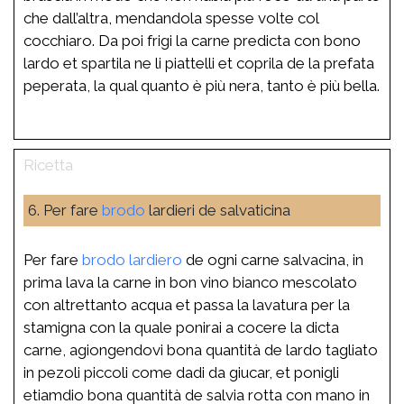
che dall’altra, mendandola spesse volte col
cocchiaro. Da poi frigi la carne predicta con bono
lardo et spartila ne li piattelli et coprila de la prefata
peperata, la qual quanto è più nera, tanto è più bella.
6. Per fare
brodo
lardieri de salvaticina
Per fare
brodo
lardiero
de ogni carne salvacina, in
prima lava la carne in bon vino bianco mescolato
con altrettanto acqua et passa la lavatura per la
stamigna con la quale ponirai a cocere la dicta
carne, agiongendovi bona quantità de lardo tagliato
in pezoli piccoli come dadi da giucar, et ponigli
etiamdio bona quantità de salvia rotta con mano in