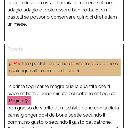
spoglia di tale crosta et ponila a ccocere nel forno
adagio adagio et vole essere ben cotta. Et simili
pastelli se possono conservare quindici dì et etiam
un mese.
9.
Per
fare pastelli de carne de vitello o cappone o
qualunqua altra carne o de ucelli
In prima togli carne magra quella quantità che ti
piace et battila bene minuta col coltello et togli de
5v
bon grasso de vitello et mischialo bene con la dicta
carne giongendovi de bone spetie secundo il
communo gusto o secundo il gusto del patrone.