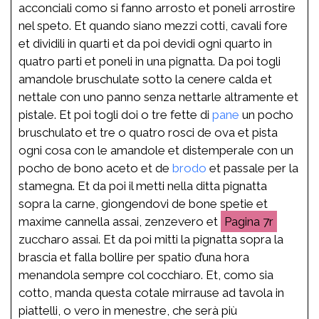
acconciali como si fanno arrosto et poneli arrostire
nel speto. Et quando siano mezzi cotti, cavali fore
et dividili in quarti et da poi devidi ogni quarto in
quatro parti et poneli in una pignatta. Da poi togli
amandole bruschulate sotto la cenere calda et
nettale con uno panno senza nettarle altramente et
pistale. Et poi togli doi o tre fette di
pane
un pocho
bruschulato et tre o quatro rosci de ova et pista
ogni cosa con le amandole et distemperale con un
pocho de bono aceto et de
brodo
et passale per la
stamegna. Et da poi il metti nella ditta pignatta
sopra la carne, giongendovi de bone spetie et
maxime cannella assai, zenzevero et
7r
zuccharo assai. Et da poi mitti la pignatta sopra la
brascia et falla bollire per spatio d’una hora
menandola sempre col cocchiaro. Et, como sia
cotto, manda questa cotale mirrause ad tavola in
piattelli, o vero in menestre, che serà più