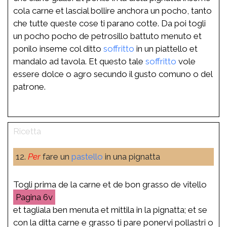
cola carne et lascial bollire anchora un pocho, tanto
che tutte queste cose ti parano cotte. Da poi togli
un pocho pocho de petrosillo battuto menuto et
ponilo inseme col ditto
soffritto
in un piattello et
mandalo ad tavola. Et questo tale
soffritto
vole
essere dolce o agro secundo il gusto comuno o del
patrone.
12.
Per
fare un
pastello
in una pignatta
Togli prima de la carne et de bon grasso de vitello
6v
et tagliala ben menuta et mittila in la pignatta; et se
con la ditta carne e grasso ti pare ponervi pollastri o