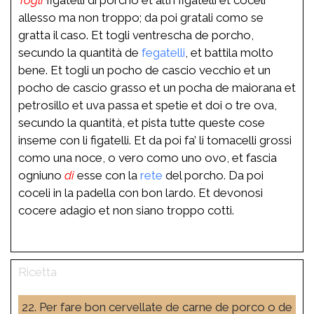
allesso ma non troppo; da poi gratali como se
gratta il caso. Et togli ventrescha de porcho,
secundo la quantità de
fegatelli
, et battila molto
bene. Et togli un pocho de cascio vecchio et un
pocho de cascio grasso et un pocha de maiorana et
petrosillo et uva passa et spetie et doi o tre ova,
secundo la quantità, et pista tutte queste cose
inseme con li figatelli. Et da poi fa’ li tomacelli grossi
como una noce, o vero como uno ovo, et fascia
ogniuno
di
esse con la
rete
del porcho. Da poi
coceli in la padella con bon lardo. Et devonosi
cocere adagio et non siano troppo cotti.
22. Per fare bon cervellate de carne de porco o de