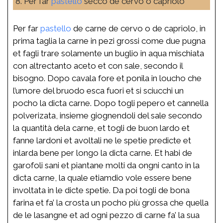
8. Per far
pastello
secco de cervo o capriolo
Per far
pastello
de carne de cervo o de capriolo, in
prima taglia la carne in pezi grossi come due pugna
et fagli trare solamente un buglio in aqua mischiata
con altrectanto aceto et con sale, secondo il
bisogno. Dopo cavala fore et ponila in loucho che
l’umore del bruodo esca fuori et si sciucchi un
pocho la dicta carne. Dopo togli pepero et cannella
polverizata, insieme giognendoli del sale secondo
la quantità dela carne, et togli de buon lardo et
fanne lardoni et avoltali ne le spetie predicte et
inlarda bene per longo la dicta carne. Et habi de
garofoli sani et piantane molti da ongni canto in la
dicta carne, la quale etiamdio vole essere bene
involtata in le dicte spetie. Da poi togli de bona
farina et fa’ la crosta un pocho più grossa che quella
de le lasangne et ad ogni pezzo di carne fa’ la sua