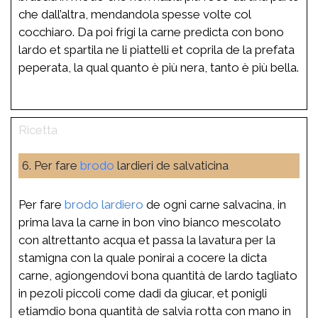
che dall’altra, mendandola spesse volte col
cocchiaro. Da poi frigi la carne predicta con bono
lardo et spartila ne li piattelli et coprila de la prefata
peperata, la qual quanto è più nera, tanto è più bella.
6. Per fare
brodo
lardieri de salvaticina
Per fare
brodo
lardiero
de ogni carne salvacina, in
prima lava la carne in bon vino bianco mescolato
con altrettanto acqua et passa la lavatura per la
stamigna con la quale ponirai a cocere la dicta
carne, agiongendovi bona quantità de lardo tagliato
in pezoli piccoli come dadi da giucar, et ponigli
etiamdio bona quantità de salvia rotta con mano in