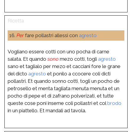
16.
Per
fare pollastri allessi con
agresto
Vogliano essere cotti con uno pocha di carne
salata. Et quando
sono
mezo cotti, togli
agresto
sano et taglialo per mezo et cacciani fore le grane
del dicto
agresto
et ponilo a ccocere coli dicti
pollastri. Et quando sonno cotti, togli un pocho de
petrosello et menta tagliata menuta menuta et un
pocho di pepe et di zafrano polverizati, et tutte
queste cose poni inseme coli pollastri et col
brodo
in un piattello. Et mandali ad tavola.