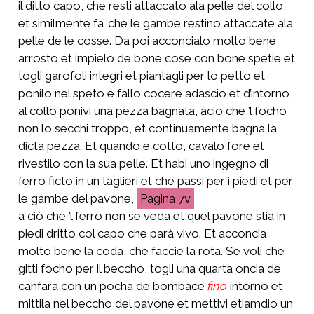
il ditto capo, che resti attaccato ala pelle del collo,
et similmente fa’ che le gambe restino attaccate ala
pelle de le cosse. Da poi acconcialo molto bene
arrosto et impielo de bone cose con bone spetie et
togli garofoli integri et piantagli per lo petto et
ponilo nel speto e fallo cocere adascio et d’intorno
al collo ponivi una pezza bagnata, aciò che ’l focho
non lo secchi troppo, et continuamente bagna la
dicta pezza. Et quando è cotto, cavalo fore et
rivestilo con la sua pelle. Et habi uno ingegno di
ferro ficto in un taglieri et che passi per i piedi et per
le gambe del pavone,
7v
a ciò che ’l ferro non se veda et quel pavone stia in
piedi dritto col capo che parà vivo. Et acconcia
molto bene la coda, che faccie la rota. Se voli che
gitti focho per il beccho, togli una quarta oncia de
canfara con un pocha de bombace
fino
intorno et
mittila nel beccho del pavone et mettivi etiamdio un