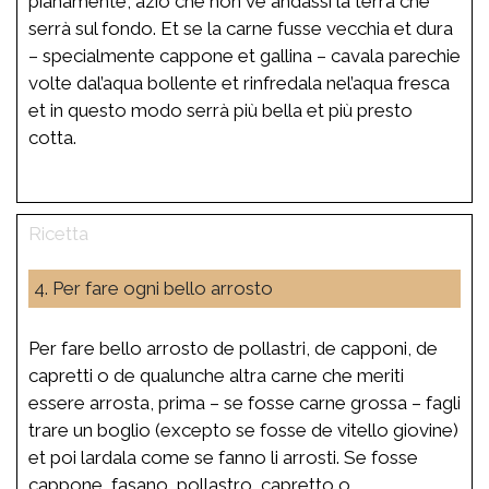
pianamente, aziò che non ve andassi la terra che
serrà sul fondo. Et se la carne fusse vecchia et dura
– specialmente cappone et gallina – cavala parechie
volte dal’aqua bollente et rinfredala nel’aqua fresca
et in questo modo serrà più bella et più presto
cotta.
4. Per fare ogni bello arrosto
Per fare bello arrosto de pollastri, de capponi, de
capretti o de qualunche altra carne che meriti
essere arrosta, prima – se fosse carne grossa – fagli
trare un boglio (excepto se fosse de vitello giovine)
et poi lardala come se fanno li arrosti. Se fosse
cappone, fasano, pollastro, capretto o