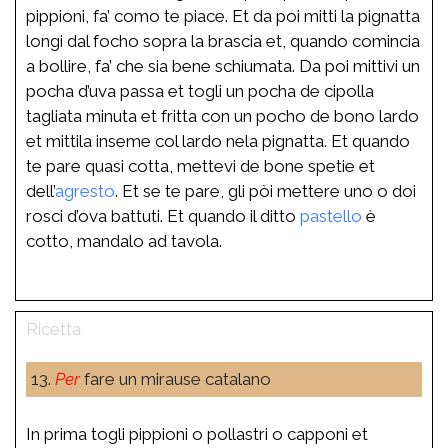
pippioni, fa’ como te piace. Et da poi mitti la pignatta
longi dal focho sopra la brascia et, quando comincia
a bollire, fa’ che sia bene schiumata. Da poi mittivi un
pocha d’uva passa et togli un pocha de cipolla
tagliata minuta et fritta con un pocho de bono lardo
et mittila inseme col lardo nela pignatta. Et quando
te pare quasi cotta, mettevi de bone spetie et
dell’
agresto
. Et se te pare, gli pòi mettere uno o doi
rosci d’ova battuti. Et quando il ditto
pastello
è
cotto, mandalo ad tavola.
13.
Per
fare un mirause catalano
In prima togli pippioni o pollastri o capponi et