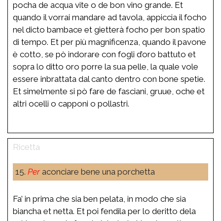
pocha de acqua vite o de bon vino grande. Et
quando il vorrai mandare ad tavola, appiccia il focho
nel dicto bambace et gietterà focho per bon spatio
di tempo. Et per più magnificenza, quando il pavone
è cotto, se pò indorare con fogli d’oro battuto et
sopra lo ditto oro porre la sua pelle, la quale vole
essere inbrattata dal canto dentro con bone spetie.
Et simelmente si pò fare de fasciani, gruue, oche et
altri ocelli o capponi o pollastri.
15.
Per
aconciare bene una porchetta
Fa’ in prima che sia ben pelata, in modo che sia
biancha et netta. Et poi fendila per lo deritto dela