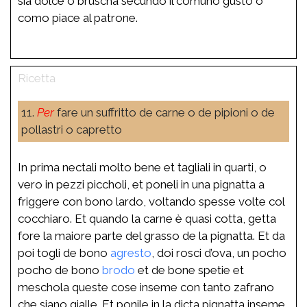
sia dolce o bruscha secundo il comuno gusto o
como piace al patrone.
11.
Per
fare un suffritto de carne o de pipioni o de
pollastri o capretto
In prima nectali molto bene et tagliali in quarti, o
vero in pezzi piccholi, et poneli in una pignatta a
friggere con bono lardo, voltando spesse volte col
cocchiaro. Et quando la carne è quasi cotta, getta
fore la maiore parte del grasso de la pignatta. Et da
poi togli de bono
agresto
, doi rosci d’ova, un pocho
pocho de bono
brodo
et de bone spetie et
meschola queste cose inseme con tanto zafrano
che siano gialle. Et ponile in la dicta pignatta inseme