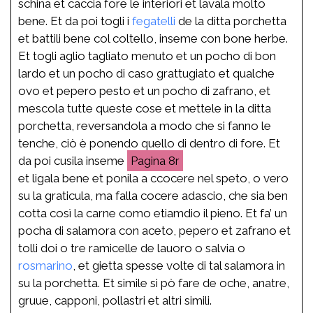
schina et caccia fore le interiori et lavala molto
bene. Et da poi togli i
fegatelli
de la ditta porchetta
et battili bene col coltello, inseme con bone herbe.
Et togli aglio tagliato menuto et un pocho di bon
lardo et un pocho di caso grattugiato et qualche
ovo et pepero pesto et un pocho di zafrano, et
mescola tutte queste cose et mettele in la ditta
porchetta, reversandola a modo che si fanno le
tenche, ciò è ponendo quello di dentro di fore. Et
da poi cusila inseme
8r
et ligala bene et ponila a ccocere nel speto, o vero
su la graticula, ma falla cocere adascio, che sia ben
cotta così la carne como etiamdio il pieno. Et fa’ un
pocha di salamora con aceto, pepero et zafrano et
tolli doi o tre ramicelle de lauoro o salvia o
rosmarino
, et gietta spesse volte di tal salamora in
su la porchetta. Et simile si pò fare de oche, anatre,
gruue, capponi, pollastri et altri simili.