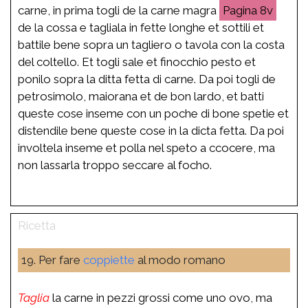
carne, in prima togli de la carne magra
8v
de la cossa e tagliala in fette longhe et sottili et
battile bene sopra un tagliero o tavola con la costa
del coltello. Et togli sale et finocchio pesto et
ponilo sopra la ditta fetta di carne. Da poi togli de
petrosimolo, maiorana et de bon lardo, et batti
queste cose inseme con un poche di bone spetie et
distendile bene queste cose in la dicta fetta. Da poi
involtela inseme et polla nel speto a ccocere, ma
non lassarla troppo seccare al focho.
19. Per fare
coppiette
al modo romano
Taglia
la carne in pezzi grossi come uno ovo, ma