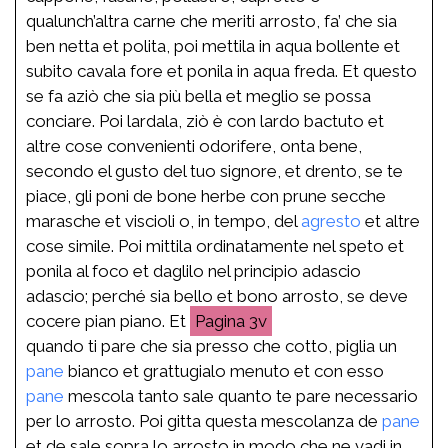
qualunch’altra carne che meriti arrosto, fa’ che sia
ben netta et polita, poi mettila in aqua bollente et
subito cavala fore et ponila in aqua freda. Et questo
se fa aziò che sia più bella et meglio se possa
conciare. Poi lardala, ziò è con lardo bactuto et
altre cose convenienti odorifere, onta bene,
secondo el gusto del tuo signore, et drento, se te
piace, gli poni de bone herbe con prune secche
marasche et viscioli o, in tempo, del
agresto
et altre
cose simile. Poi mittila ordinatamente nel speto et
ponila al foco et daglilo nel principio adascio
adascio; perché sia bello et bono arrosto, se deve
cocere pian piano. Et
3v
quando ti pare che sia presso che cotto, piglia un
pane
bianco et grattugialo menuto et con esso
pane
mescola tanto sale quanto te pare necessario
per lo arrosto. Poi gitta questa mescolanza de
pane
et de sale sopra lo arrosto in modo che ne vadi in