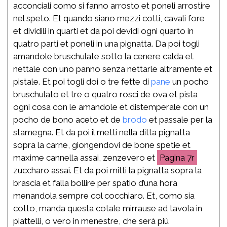
acconciali como si fanno arrosto et poneli arrostire
nel speto. Et quando siano mezzi cotti, cavali fore
et dividili in quarti et da poi devidi ogni quarto in
quatro parti et poneli in una pignatta. Da poi togli
amandole bruschulate sotto la cenere calda et
nettale con uno panno senza nettarle altramente et
pistale. Et poi togli doi o tre fette di
pane
un pocho
bruschulato et tre o quatro rosci de ova et pista
ogni cosa con le amandole et distemperale con un
pocho de bono aceto et de
brodo
et passale per la
stamegna. Et da poi il metti nella ditta pignatta
sopra la carne, giongendovi de bone spetie et
maxime cannella assai, zenzevero et
7r
zuccharo assai. Et da poi mitti la pignatta sopra la
brascia et falla bollire per spatio d’una hora
menandola sempre col cocchiaro. Et, como sia
cotto, manda questa cotale mirrause ad tavola in
piattelli, o vero in menestre, che serà più