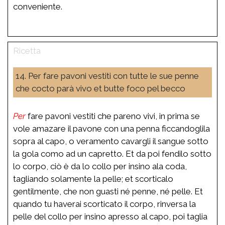
conveniente.
14. Per fare pavoni vestiti con tutte le sue penne
che cocto parà vivo et butte foco pel becco
Per
fare pavoni vestiti che pareno vivi, in prima se
vole amazare il pavone con una penna ficcandoglila
sopra al capo, o veramento cavargli il sangue sotto
la gola como ad un capretto. Et da poi fendilo sotto
lo corpo, ciò è da lo collo per insino ala coda,
tagliando solamente la pelle; et scorticalo
gentilmente, che non guasti né penne, né pelle. Et
quando tu haverai scorticato il corpo, rinversa la
pelle del collo per insino apresso al capo, poi taglia