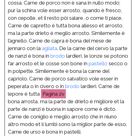
cossa. Carne de porco non è sana in nullo modo;
pur la schina vole esser arrosto, quando è fresco,
con cepolle, et il resto pòi salare, o come ti piace.
Carne de capretto è tutta bona allesso et arrosto,
ma la parte drieto è meglio arrosto. Similemente è
l’agnello. Carne de capra è bona del mese de
jennaro con la
agliata
. De la carne del cervo la parte
de nanzi è bona in
brodo
lardieri, le lonze se potono
far arrosto et le cosse son bone in
pastello
secco o
in polpette. Similemente è bona la carne del
capriolo. Carne de porco salvatico vole esser in
peperata o in civero o in
brodo
lardieri. Carne de
lepore è tutta
2v
bona arrosta, ma la parte de drieto è migliore et la
parte de nanzi è buona in sapore come è dicto.
Carne de coniglio è meglio arrosto che in niuno
altro modo et li lumbi sono la miglior parte de esso.
Carne de urso è bona in pastelli.