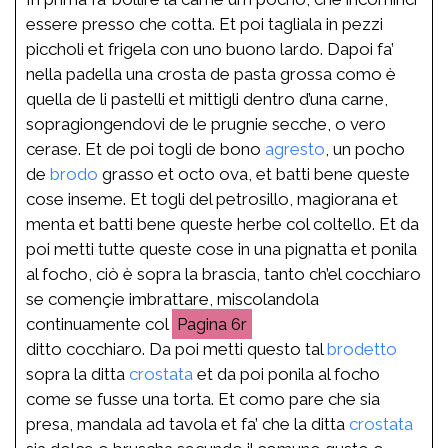
essere presso che cotta. Et poi tagliala in pezzi
piccholi et frigela con uno buono lardo. Dapoi fa’
nella padella una crosta de pasta grossa como è
quella de li pastelli et mittigli dentro d’una carne,
sopragiongendovi de le prugnie secche, o vero
cerase. Et de poi togli de bono
agresto
, un pocho
de
brodo
grasso et octo ova, et batti bene queste
cose inseme. Et togli del petrosillo, magiorana et
menta et batti bene queste herbe col coltello. Et da
poi metti tutte queste cose in una pignatta et ponila
al focho, ciò è sopra la brascia, tanto ch’el cocchiaro
se començie imbrattare, miscolandola
continuamente col
6r
ditto cocchiaro. Da poi metti questo tal
brodetto
sopra la ditta
crostata
et da poi ponila al focho
come se fusse una torta. Et como pare che sia
presa, mandala ad tavola et fa’ che la ditta
crostata