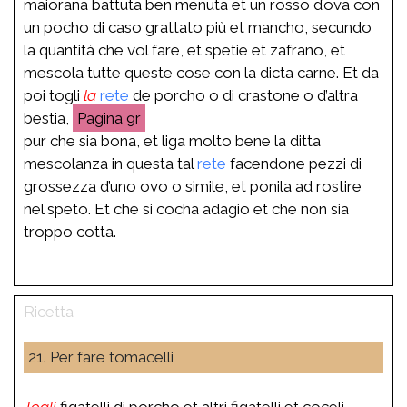
maiorana battuta ben menuta et un rosso d’ova con
un pocho di caso grattato più et mancho, secundo
la quantità che vol fare, et spetie et zafrano, et
mescola tutte queste cose con la dicta carne. Et da
poi togli
la
rete
de porcho o di crastone o d’altra
bestia,
9r
pur che sia bona, et liga molto bene la ditta
mescolanza in questa tal
rete
facendone pezzi di
grossezza d’uno ovo o simile, et ponila ad rostire
nel speto. Et che si cocha adagio et che non sia
troppo cotta.
21. Per fare tomacelli
Togli
figatelli di porcho et altri figatelli et coceli