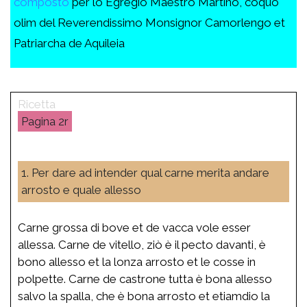
composto
per lo Egregio Maestro Martino, coquo
olim del Reverendissimo Monsignor Camorlengo et
Patriarcha de Aquileia
2r
1. Per dare ad intender qual carne merita andare
arrosto e quale allesso
Carne grossa di bove et de vacca vole esser
allessa. Carne de vitello, ziò è il pecto davanti, è
bono allesso et la lonza arrosto et le cosse in
polpette. Carne de castrone tutta è bona allesso
salvo la spalla, che è bona arrosto et etiamdio la