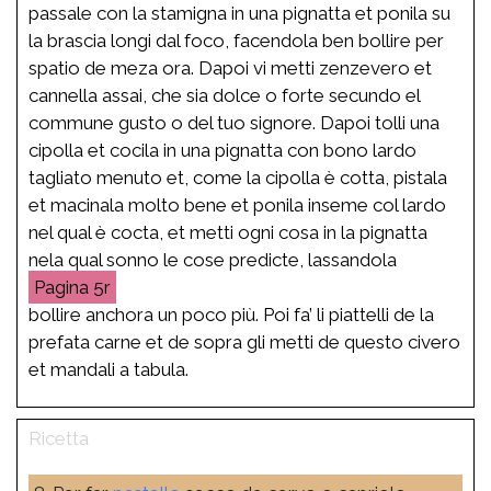
passale con la stamigna in una pignatta et ponila su
la brascia longi dal foco, facendola ben bollire per
spatio de meza ora. Dapoi vi metti zenzevero et
cannella assai, che sia dolce o forte secundo el
commune gusto o del tuo signore. Dapoi tolli una
cipolla et cocila in una pignatta con bono lardo
tagliato menuto et, come la cipolla è cotta, pistala
et macinala molto bene et ponila inseme col lardo
nel qual è cocta, et metti ogni cosa in la pignatta
nela qual sonno le cose predicte, lassandola
5r
bollire anchora un poco più. Poi fa’ li piattelli de la
prefata carne et de sopra gli metti de questo civero
et mandali a tabula.