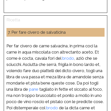
7. Per fare civero de salvaticina
Per far civero de carne salvacina, in prima coci la
carne in aqua miscolata con altrectanto aceto. Et
come è cocta, cavala fori del
brodo
, aziò che se
sciucchi. Asciutta che serrà, frigila in bono lardo et,
volendo fare duo piattelli del dicto civero, togli una
libra de uva passa et meza libra de amandole senza
mondarle et pista bene queste cose. Da poi togli
una libra de
pane
tagliato in fette et siccato al foco,
ma non troppo bruscolato et ponilo a mollo in uno
poco de vino roscio et pistalo con le predicte cose.
Poi distemperale col
brodo
de la dicta carne et