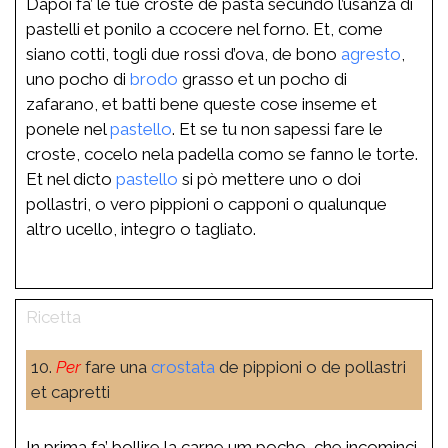
Dapoi fa’ le tue croste de pasta secundo l’usanza di
pastelli et ponilo a ccocere nel forno. Et, come
siano cotti, togli due rossi d’ova, de bono
agresto
,
uno pocho di
brodo
grasso et un pocho di
zafarano, et batti bene queste cose inseme et
ponele nel
pastello
. Et se tu non sapessi fare le
croste, cocelo nela padella como se fanno le torte.
Et nel dicto
pastello
si pò mettere uno o doi
pollastri, o vero pippioni o capponi o qualunque
altro ucello, integro o tagliato.
10.
Per
fare una
crostata
de pippioni o de pollastri
et capretti
In prima fa’ bollire la carne um pocho, che incominci