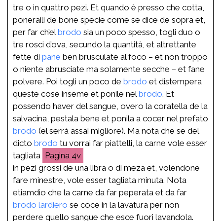
tre o in quattro pezi. Et quando è presso che cotta,
poneraili de bone specie come se dice de sopra et,
per far ch’el
brodo
sia un poco spesso, togli duo o
tre rosci d’ova, secundo la quantità, et altrettante
fette di
pane
ben brusculate al foco – et non troppo
o niente abrusciate ma solamente secche – et fane
polvere. Poi togli un poco de
brodo
et distempera
queste cose inseme et ponile nel
brodo
. Et
possendo haver del sangue, overo la coratella de la
salvacina, pestala bene et ponila a cocer nel prefato
brodo
(el serrà assai migliore). Ma nota che se del
dicto
brodo
tu vorrai far piattelli, la carne vole esser
tagliata
4v
in pezi grossi de una libra o di meza et, volendone
fare minestre, vole esser tagliata minuta. Nota
etiamdio che la carne da far peperata et da far
brodo
lardiero
se coce in la lavatura per non
perdere quello sangue che esce fuori lavandola.