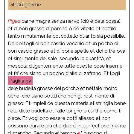
vitello giovine
Piglia
carne magra senza nervo (ciò è dela cossa)
et di bon grasso di porcho o de vitello et battilo
tanto minutamente col coltello quanto sia possibile.
Da poi togli di bon cascio vecchio et un pocho di
bon cascio grasso et di bone spetie et doi o tre ova
et similmente del sale, secundo la quantità, et
mescola diligentemente tutte queste cose inseme
et fa’ che siano un pocho gialle di zafrano. Et togli
9v
dele budella grosse del porcho et nettale molto
bene, che siano sottili che non gli resti niente di
grasso. Et impieli de questa materia et stringila bene
nele dicte budella et falle longhe o curthe como ti
piace. Et vogliono essere cotti allesso et non
possono durare più che due dì in perfectione, niente
di mancho. Secundo el tempo
e
’l bisogno si