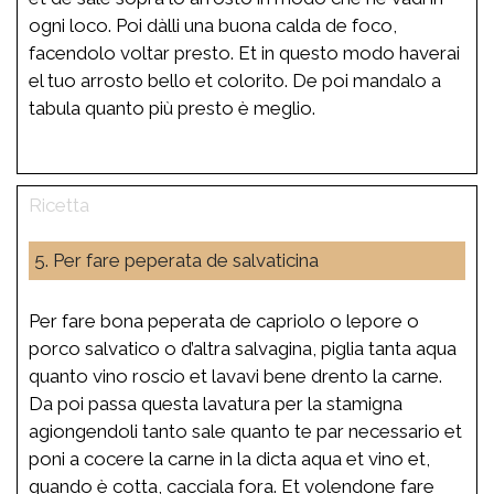
ogni loco. Poi dàlli una buona calda de foco,
facendolo voltar presto. Et in questo modo haverai
el tuo arrosto bello et colorito. De poi mandalo a
tabula quanto più presto è meglio.
5. Per fare peperata de salvaticina
Per fare bona peperata de capriolo o lepore o
porco salvatico o d’altra salvagina, piglia tanta aqua
quanto vino roscio et lavavi bene drento la carne.
Da poi passa questa lavatura per la stamigna
agiongendoli tanto sale quanto te par necessario et
poni a cocere la carne in la dicta aqua et vino et,
quando è cotta, cacciala fora. Et volendone fare