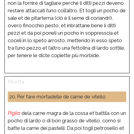
non la fornire di tagliare perché li ditti pezzi deveno
restare attaccati l’uno coll’altro. Et togli un pocho de
sale et de pitartema (ciò è il seme di coriandri),
overo finocchio pesto, et inbrattane bene li ditti
pezzi et da poi poneli un pocho in soppresscia et
coceli in lo speto arrosto, mettendo in esso speto
tra l’uno pezzo et l’altro una fettolina di lardo sottile,
per tenere le dicte copiette più morbide.
20. Per fare mortadelle de carne de vitello
Piglia
dela carne magra de la cossa et battila con un
pocho di lardo o di bon grasso de vitello, como si
batte la carne dei pastelli. Da poi togli petrosello et