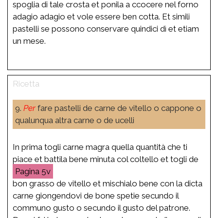
spoglia di tale crosta et ponila a ccocere nel forno
adagio adagio et vole essere ben cotta. Et simili
pastelli se possono conservare quindici dì et etiam
un mese.
9.
Per
fare pastelli de carne de vitello o cappone o
qualunqua altra carne o de ucelli
In prima togli carne magra quella quantità che ti
piace et battila bene minuta col coltello et togli de
5v
bon grasso de vitello et mischialo bene con la dicta
carne giongendovi de bone spetie secundo il
communo gusto o secundo il gusto del patrone.