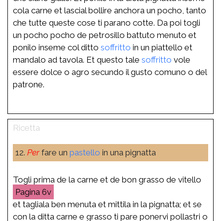
cola carne et lascial bollire anchora un pocho, tanto
che tutte queste cose ti parano cotte. Da poi togli
un pocho pocho de petrosillo battuto menuto et
ponilo inseme col ditto
soffritto
in un piattello et
mandalo ad tavola. Et questo tale
soffritto
vole
essere dolce o agro secundo il gusto comuno o del
patrone.
12.
Per
fare un
pastello
in una pignatta
Togli prima de la carne et de bon grasso de vitello
6v
et tagliala ben menuta et mittila in la pignatta; et se
con la ditta carne e grasso ti pare ponervi pollastri o