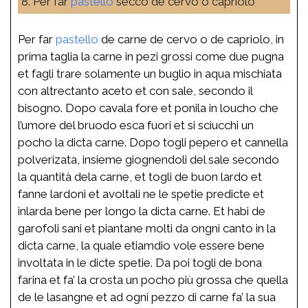
8. Per far
pastello
secco de cervo o capriolo
Per far
pastello
de carne de cervo o de capriolo, in
prima taglia la carne in pezi grossi come due pugna
et fagli trare solamente un buglio in aqua mischiata
con altrectanto aceto et con sale, secondo il
bisogno. Dopo cavala fore et ponila in loucho che
l’umore del bruodo esca fuori et si sciucchi un
pocho la dicta carne. Dopo togli pepero et cannella
polverizata, insieme giognendoli del sale secondo
la quantità dela carne, et togli de buon lardo et
fanne lardoni et avoltali ne le spetie predicte et
inlarda bene per longo la dicta carne. Et habi de
garofoli sani et piantane molti da ongni canto in la
dicta carne, la quale etiamdio vole essere bene
involtata in le dicte spetie. Da poi togli de bona
farina et fa’ la crosta un pocho più grossa che quella
de le lasangne et ad ogni pezzo di carne fa’ la sua