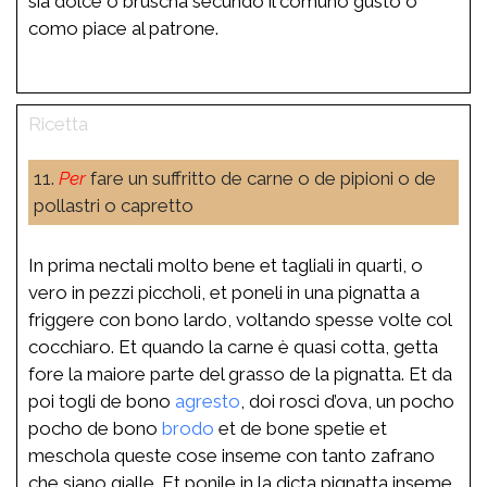
sia dolce o bruscha secundo il comuno gusto o
como piace al patrone.
11.
Per
fare un suffritto de carne o de pipioni o de
pollastri o capretto
In prima nectali molto bene et tagliali in quarti, o
vero in pezzi piccholi, et poneli in una pignatta a
friggere con bono lardo, voltando spesse volte col
cocchiaro. Et quando la carne è quasi cotta, getta
fore la maiore parte del grasso de la pignatta. Et da
poi togli de bono
agresto
, doi rosci d’ova, un pocho
pocho de bono
brodo
et de bone spetie et
meschola queste cose inseme con tanto zafrano
che siano gialle. Et ponile in la dicta pignatta inseme