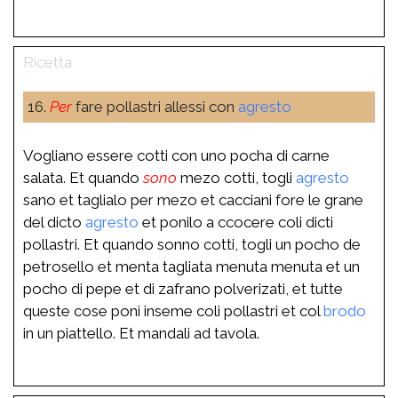
16.
Per
fare pollastri allessi con
agresto
Vogliano essere cotti con uno pocha di carne
salata. Et quando
sono
mezo cotti, togli
agresto
sano et taglialo per mezo et cacciani fore le grane
del dicto
agresto
et ponilo a ccocere coli dicti
pollastri. Et quando sonno cotti, togli un pocho de
petrosello et menta tagliata menuta menuta et un
pocho di pepe et di zafrano polverizati, et tutte
queste cose poni inseme coli pollastri et col
brodo
in un piattello. Et mandali ad tavola.