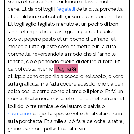
schina et caccia fore le interiori et lavala molto
bene. Et da poi togli i
fegatelli
de la ditta porchetta
et battili bene col coltello, inseme con bone herbe.
Et togli aglio tagliato menuto et un pocho di bon
lardo et un pocho di caso grattugiato et qualche
ovo et pepero pesto et un pocho di zafrano, et
mescola tutte queste cose et mettele in la ditta
porchetta, reversandola a modo che si fanno le
tenche, ciò è ponendo quello di dentro di fore. Et
da poi cusila inseme
8r
et ligala bene et ponila a ccocere nel speto, o vero
su la graticula, ma falla cocere adascio, che sia ben
cotta così la carne como etiamdio il pieno. Et fa’ un
pocha di salamora con aceto, pepero et zafrano et
tolli doi o tre ramicelle de lauoro o salvia o
rosmarino
, et gietta spesse volte di tal salamora in
su la porchetta. Et simile si pò fare de oche, anatre,
gruue, capponi, pollastri et altri simili.