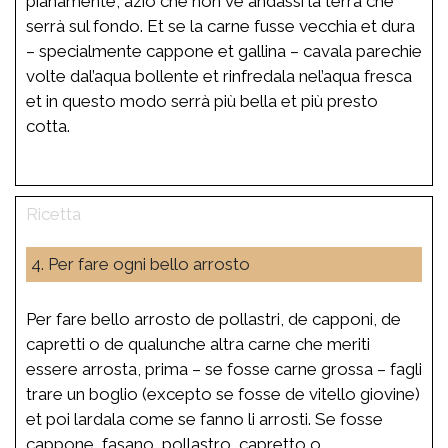
pianamente, aziò che non ve andassi la terra che
serrà sul fondo. Et se la carne fusse vecchia et dura
– specialmente cappone et gallina – cavala parechie
volte dal’aqua bollente et rinfredala nel’aqua fresca
et in questo modo serrà più bella et più presto
cotta.
4. Per fare ogni bello arrosto
Per fare bello arrosto de pollastri, de capponi, de
capretti o de qualunche altra carne che meriti
essere arrosta, prima – se fosse carne grossa – fagli
trare un boglio (excepto se fosse de vitello giovine)
et poi lardala come se fanno li arrosti. Se fosse
cappone, fasano, pollastro, capretto o