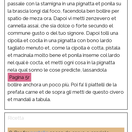
passale con la stamigna in una pignatta et ponila su
la brascia longi dal foco, facendola ben bollire per
spatio de meza ora. Dapoi vi metti zenzevero et
cannella assai, che sia dolce o forte secundo el
commune gusto o del tuo signore. Dapoi tolli una
cipolla et cocila in una pignatta con bono lardo
tagliato menuto et, come la cipolla è cotta, pistala
et macinala molto bene et ponila inseme col lardo
nel qual è cocta, et metti ogni cosa in la pignatta
nela qual sonno le cose predicte, lassandola
5r
bollire anchora un poco più. Poi fa’ li piattelli de la
prefata carne et de sopra gli metti de questo civero
et mandali a tabula.