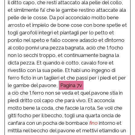
il ditto capo, che resti attaccato ala pelle del collo,
et similmente fa’ che le gambe restino attaccate ala
pelle de le cosse. Da poi acconcialo molto bene
arrosto et impielo de bone cose con bone spetie et
togli garofoli integri et piantagli per lo petto et
ponilo nel speto e fallo cocere adascio et d’intorno
al collo ponivi una pezza bagnata, aciò che ’l focho
non lo secchi troppo, et continuamente bagna la
dicta pezza. Et quando è cotto, cavalo fore et
rivestilo con la sua pelle. Et habi uno ingegno di
ferro ficto in un taglieri et che passi per i piedi et per
le gambe del pavone,
7v
a ciò che ’l ferro non se veda et quel pavone stia in
piedi dritto col capo che parà vivo. Et acconcia
molto bene la coda, che faccie la rota. Se voli che
gitti focho per il beccho, togli una quarta oncia de
canfara con un pocha de bombace
fino
intorno et
mittila nel beccho del pavone et mettivi etiamdio un