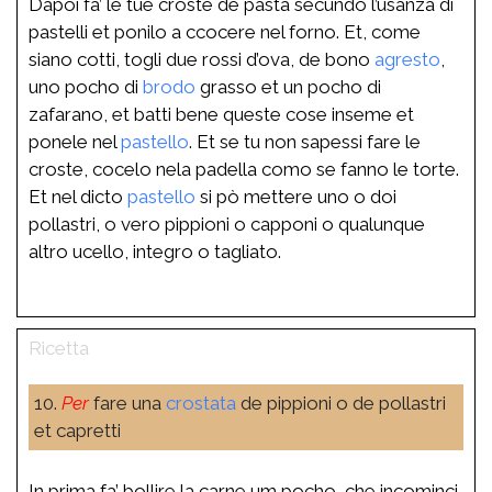
Dapoi fa’ le tue croste de pasta secundo l’usanza di
pastelli et ponilo a ccocere nel forno. Et, come
siano cotti, togli due rossi d’ova, de bono
agresto
,
uno pocho di
brodo
grasso et un pocho di
zafarano, et batti bene queste cose inseme et
ponele nel
pastello
. Et se tu non sapessi fare le
croste, cocelo nela padella como se fanno le torte.
Et nel dicto
pastello
si pò mettere uno o doi
pollastri, o vero pippioni o capponi o qualunque
altro ucello, integro o tagliato.
10.
Per
fare una
crostata
de pippioni o de pollastri
et capretti
In prima fa’ bollire la carne um pocho, che incominci