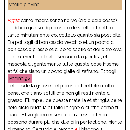
vitello giovine
Piglia
carne magra senza nervo (ciò è dela cossa)
et di bon grasso di porcho o de vitello et battilo
tanto minutamente col coltello quanto sia possibile.
Da poi togli di bon cascio vecchio et un pocho di
bon cascio grasso et di bone spetie et doi o tre ova
et similmente del sale, secundo la quantità, et
mescola diligentemente tutte queste cose inseme
et fa’ che siano un pocho gialle di zafrano. Et togli
9v
dele budella grosse del porcho et nettale molto
bene, che siano sottili che non gli resti niente di
grasso. Et impieli de questa materia et stringila bene
nele dicte budella et falle longhe o curthe como ti
piace. Et vogliono essere cotti allesso et non
possono durare più che due dì in perfectione, niente
di mancho. Secundo el tempo
e
’l bisogno si