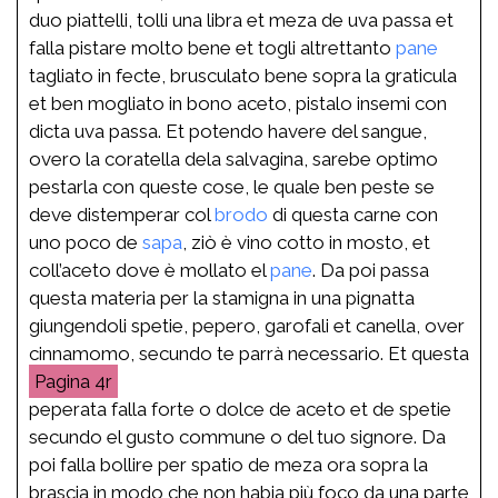
duo piattelli, tolli una libra et meza de uva passa et
falla pistare molto bene et togli altrettanto
pane
tagliato in fecte, brusculato bene sopra la graticula
et ben mogliato in bono aceto, pistalo insemi con
dicta uva passa. Et potendo havere del sangue,
overo la coratella dela salvagina, sarebe optimo
pestarla con queste cose, le quale ben peste se
deve distemperar col
brodo
di questa carne con
uno poco de
sapa
, ziò è vino cotto in mosto, et
coll’aceto dove è mollato el
pane
. Da poi passa
questa materia per la stamigna in una pignatta
giungendoli spetie, pepero, garofali et canella, over
cinnamomo, secundo te parrà necessario. Et questa
4r
peperata falla forte o dolce de aceto et de spetie
secundo el gusto commune o del tuo signore. Da
poi falla bollire per spatio de meza ora sopra la
brascia in modo che non habia più foco da una parte