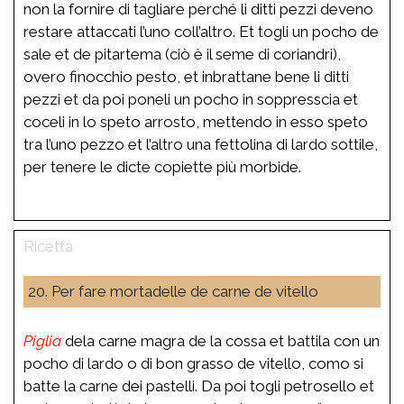
non la fornire di tagliare perché li ditti pezzi deveno
restare attaccati l’uno coll’altro. Et togli un pocho de
sale et de pitartema (ciò è il seme di coriandri),
overo finocchio pesto, et inbrattane bene li ditti
pezzi et da poi poneli un pocho in soppresscia et
coceli in lo speto arrosto, mettendo in esso speto
tra l’uno pezzo et l’altro una fettolina di lardo sottile,
per tenere le dicte copiette più morbide.
20. Per fare mortadelle de carne de vitello
Piglia
dela carne magra de la cossa et battila con un
pocho di lardo o di bon grasso de vitello, como si
batte la carne dei pastelli. Da poi togli petrosello et