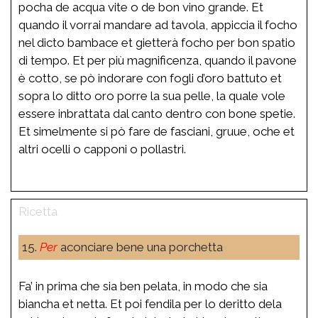
pocha de acqua vite o de bon vino grande. Et
quando il vorrai mandare ad tavola, appiccia il focho
nel dicto bambace et gietterà focho per bon spatio
di tempo. Et per più magnificenza, quando il pavone
è cotto, se pò indorare con fogli d’oro battuto et
sopra lo ditto oro porre la sua pelle, la quale vole
essere inbrattata dal canto dentro con bone spetie.
Et simelmente si pò fare de fasciani, gruue, oche et
altri ocelli o capponi o pollastri.
15.
Per
aconciare bene una porchetta
Fa’ in prima che sia ben pelata, in modo che sia
biancha et netta. Et poi fendila per lo deritto dela