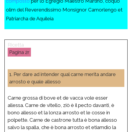
composto
per lo Egregio Maestro Martino, coquo
olim del Reverendissimo Monsignor Camorlengo et
Patriarcha de Aquileia
2r
1. Per dare ad intender qual carne merita andare
arrosto e quale allesso
Carne grossa di bove et de vacca vole esser
allessa. Carne de vitello, ziò è il pecto davanti, è
bono allesso et la lonza arrosto et le cosse in
polpette. Carne de castrone tutta è bona allesso
salvo la spalla, che è bona arrosto et etiamdio la