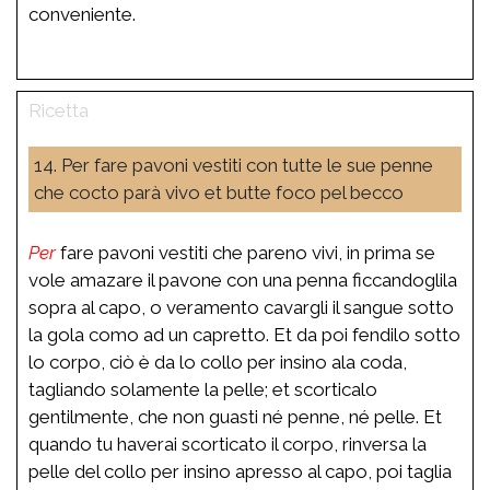
conveniente.
14. Per fare pavoni vestiti con tutte le sue penne
che cocto parà vivo et butte foco pel becco
Per
fare pavoni vestiti che pareno vivi, in prima se
vole amazare il pavone con una penna ficcandoglila
sopra al capo, o veramento cavargli il sangue sotto
la gola como ad un capretto. Et da poi fendilo sotto
lo corpo, ciò è da lo collo per insino ala coda,
tagliando solamente la pelle; et scorticalo
gentilmente, che non guasti né penne, né pelle. Et
quando tu haverai scorticato il corpo, rinversa la
pelle del collo per insino apresso al capo, poi taglia