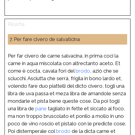
7. Per fare civero de salvaticina
Per far civero de carne salvacina, in prima coci la
carne in aqua miscolata con altrectanto aceto. Et
come è cocta, cavala fori del
brodo
, aziò che se
sciucchi. Asciutta che serrà, frigila in bono lardo et,
volendo fare duo piattelli del dicto civero, togli una
libra de uva passa et meza libra de amandole senza
mondarle et pista bene queste cose. Da poi togli
una libra de
pane
tagliato in fette et siccato al foco,
ma non troppo bruscolato et ponilo a mollo in uno
poco de vino roscio et pistalo con le predicte cose.
Poi distemperale col
brodo
de la dicta carne et