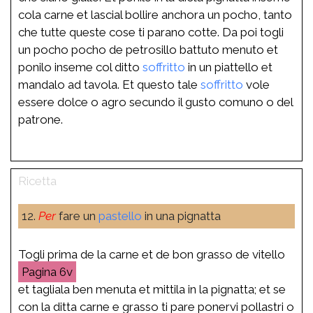
cola carne et lascial bollire anchora un pocho, tanto
che tutte queste cose ti parano cotte. Da poi togli
un pocho pocho de petrosillo battuto menuto et
ponilo inseme col ditto
soffritto
in un piattello et
mandalo ad tavola. Et questo tale
soffritto
vole
essere dolce o agro secundo il gusto comuno o del
patrone.
12.
Per
fare un
pastello
in una pignatta
Togli prima de la carne et de bon grasso de vitello
6v
et tagliala ben menuta et mittila in la pignatta; et se
con la ditta carne e grasso ti pare ponervi pollastri o