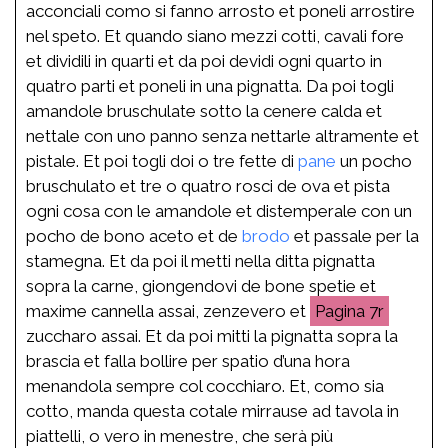
acconciali como si fanno arrosto et poneli arrostire
nel speto. Et quando siano mezzi cotti, cavali fore
et dividili in quarti et da poi devidi ogni quarto in
quatro parti et poneli in una pignatta. Da poi togli
amandole bruschulate sotto la cenere calda et
nettale con uno panno senza nettarle altramente et
pistale. Et poi togli doi o tre fette di
pane
un pocho
bruschulato et tre o quatro rosci de ova et pista
ogni cosa con le amandole et distemperale con un
pocho de bono aceto et de
brodo
et passale per la
stamegna. Et da poi il metti nella ditta pignatta
sopra la carne, giongendovi de bone spetie et
maxime cannella assai, zenzevero et
7r
zuccharo assai. Et da poi mitti la pignatta sopra la
brascia et falla bollire per spatio d’una hora
menandola sempre col cocchiaro. Et, como sia
cotto, manda questa cotale mirrause ad tavola in
piattelli, o vero in menestre, che serà più