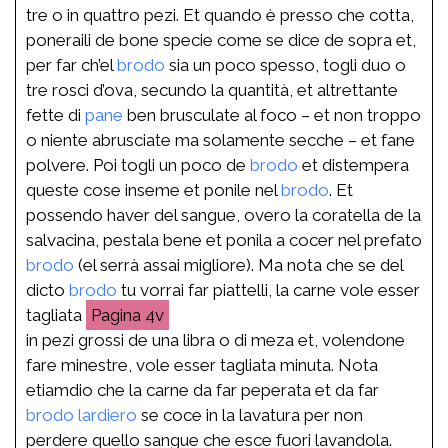
tre o in quattro pezi. Et quando è presso che cotta,
poneraili de bone specie come se dice de sopra et,
per far ch’el
brodo
sia un poco spesso, togli duo o
tre rosci d’ova, secundo la quantità, et altrettante
fette di
pane
ben brusculate al foco – et non troppo
o niente abrusciate ma solamente secche – et fane
polvere. Poi togli un poco de
brodo
et distempera
queste cose inseme et ponile nel
brodo
. Et
possendo haver del sangue, overo la coratella de la
salvacina, pestala bene et ponila a cocer nel prefato
brodo
(el serrà assai migliore). Ma nota che se del
dicto
brodo
tu vorrai far piattelli, la carne vole esser
tagliata
4v
in pezi grossi de una libra o di meza et, volendone
fare minestre, vole esser tagliata minuta. Nota
etiamdio che la carne da far peperata et da far
brodo
lardiero
se coce in la lavatura per non
perdere quello sangue che esce fuori lavandola.