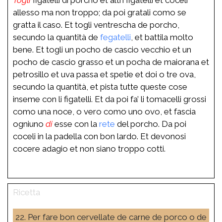
allesso ma non troppo; da poi gratali como se
gratta il caso. Et togli ventrescha de porcho,
secundo la quantità de
fegatelli
, et battila molto
bene. Et togli un pocho de cascio vecchio et un
pocho de cascio grasso et un pocha de maiorana et
petrosillo et uva passa et spetie et doi o tre ova,
secundo la quantità, et pista tutte queste cose
inseme con li figatelli. Et da poi fa’ li tomacelli grossi
como una noce, o vero como uno ovo, et fascia
ogniuno
di
esse con la
rete
del porcho. Da poi
coceli in la padella con bon lardo. Et devonosi
cocere adagio et non siano troppo cotti.
22. Per fare bon cervellate de carne de porco o de