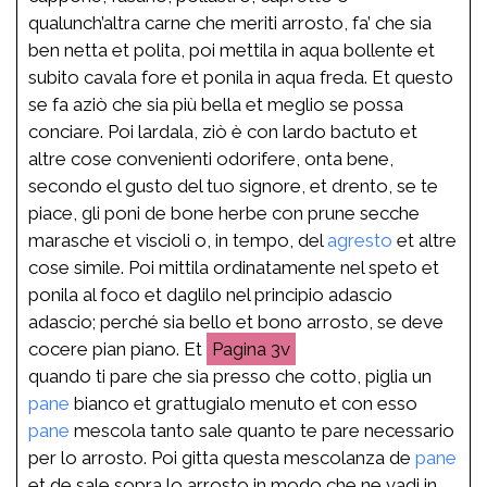
qualunch’altra carne che meriti arrosto, fa’ che sia
ben netta et polita, poi mettila in aqua bollente et
subito cavala fore et ponila in aqua freda. Et questo
se fa aziò che sia più bella et meglio se possa
conciare. Poi lardala, ziò è con lardo bactuto et
altre cose convenienti odorifere, onta bene,
secondo el gusto del tuo signore, et drento, se te
piace, gli poni de bone herbe con prune secche
marasche et viscioli o, in tempo, del
agresto
et altre
cose simile. Poi mittila ordinatamente nel speto et
ponila al foco et daglilo nel principio adascio
adascio; perché sia bello et bono arrosto, se deve
cocere pian piano. Et
3v
quando ti pare che sia presso che cotto, piglia un
pane
bianco et grattugialo menuto et con esso
pane
mescola tanto sale quanto te pare necessario
per lo arrosto. Poi gitta questa mescolanza de
pane
et de sale sopra lo arrosto in modo che ne vadi in