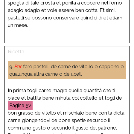
spoglia di tale crosta et ponila a ccocere nel forno
adagio adagio et vole essere ben cotta. Et simili
pastelli se possono conservare quindici dì et etiam
un mese.
9.
Per
fare pastelli de carne de vitello o cappone o
qualunqua altra carne o de ucelli
In prima togli carne magra quella quantità che ti
piace et battila bene minuta col coltello et togli de
5v
bon grasso de vitello et mischialo bene con la dicta
carne giongendovi de bone spetie secundo il
communo gusto o secundo il gusto del patrone.