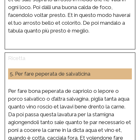
ogni loco. Poi dàlli una buona calda de foco,
facendolo voltar presto. Et in questo modo haverai
el tuo arrosto bello et colorito. De poi mandalo a
tabula quanto più presto è meglio.
5. Per fare peperata de salvaticina
Per fare bona peperata de capriolo o lepore o
porco salvatico o d’altra salvagina, piglia tanta aqua
quanto vino roscio et lavavi bene drento la carne.
Da poi passa questa lavatura per la stamigna
agiongendoli tanto sale quanto te par necessario et
poni a cocere la carne in la dicta aqua et vino et,
quando è cotta, cacciala fora. Et volendone fare