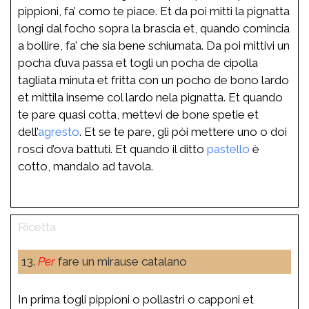
pippioni, fa’ como te piace. Et da poi mitti la pignatta
longi dal focho sopra la brascia et, quando comincia
a bollire, fa’ che sia bene schiumata. Da poi mittivi un
pocha d’uva passa et togli un pocha de cipolla
tagliata minuta et fritta con un pocho de bono lardo
et mittila inseme col lardo nela pignatta. Et quando
te pare quasi cotta, mettevi de bone spetie et
dell’
agresto
. Et se te pare, gli pòi mettere uno o doi
rosci d’ova battuti. Et quando il ditto
pastello
è
cotto, mandalo ad tavola.
13.
Per
fare un mirause catalano
In prima togli pippioni o pollastri o capponi et