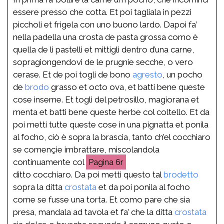
essere presso che cotta. Et poi tagliala in pezzi
piccholi et frigela con uno buono lardo. Dapoi fa’
nella padella una crosta de pasta grossa como è
quella de li pastelli et mittigli dentro d’una carne,
sopragiongendovi de le prugnie secche, o vero
cerase. Et de poi togli de bono
agresto
, un pocho
de
brodo
grasso et octo ova, et batti bene queste
cose inseme. Et togli del petrosillo, magiorana et
menta et batti bene queste herbe col coltello. Et da
poi metti tutte queste cose in una pignatta et ponila
al focho, ciò è sopra la brascia, tanto ch’el cocchiaro
se començie imbrattare, miscolandola
continuamente col
6r
ditto cocchiaro. Da poi metti questo tal
brodetto
sopra la ditta
crostata
et da poi ponila al focho
come se fusse una torta. Et como pare che sia
presa, mandala ad tavola et fa’ che la ditta
crostata