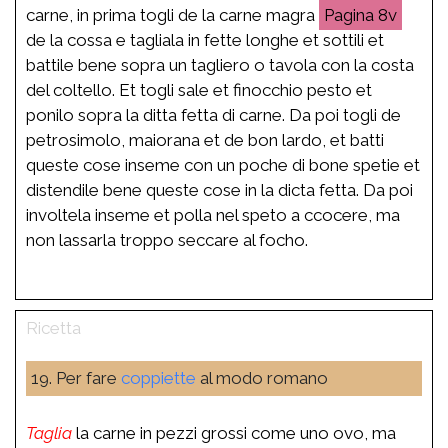
carne, in prima togli de la carne magra
8v
de la cossa e tagliala in fette longhe et sottili et
battile bene sopra un tagliero o tavola con la costa
del coltello. Et togli sale et finocchio pesto et
ponilo sopra la ditta fetta di carne. Da poi togli de
petrosimolo, maiorana et de bon lardo, et batti
queste cose inseme con un poche di bone spetie et
distendile bene queste cose in la dicta fetta. Da poi
involtela inseme et polla nel speto a ccocere, ma
non lassarla troppo seccare al focho.
19. Per fare
coppiette
al modo romano
Taglia
la carne in pezzi grossi come uno ovo, ma