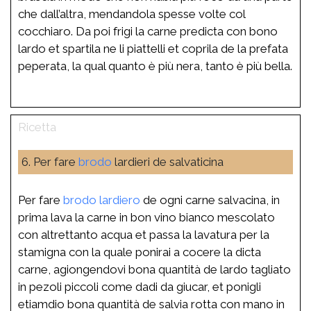
che dall’altra, mendandola spesse volte col
cocchiaro. Da poi frigi la carne predicta con bono
lardo et spartila ne li piattelli et coprila de la prefata
peperata, la qual quanto è più nera, tanto è più bella.
6. Per fare
brodo
lardieri de salvaticina
Per fare
brodo
lardiero
de ogni carne salvacina, in
prima lava la carne in bon vino bianco mescolato
con altrettanto acqua et passa la lavatura per la
stamigna con la quale ponirai a cocere la dicta
carne, agiongendovi bona quantità de lardo tagliato
in pezoli piccoli come dadi da giucar, et ponigli
etiamdio bona quantità de salvia rotta con mano in