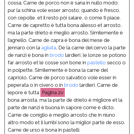
cossa. Carne de porco non è sana in nullo modo;
pur la schina vole esser arrosto, quando è fresco,
con cepolle, et il resto pòi salare, o come ti piace.
Carne de capretto è tutta bona allesso et arrosto,
ma la parte drieto è meglio arrosto. Similemente è
l’agnello. Carne de capra è bona del mese de
jennaro con la
agliata
. De la carne del cervo la parte
de nanzi è bona in
brodo
lardieri, le lonze se potono
far arrosto et le cosse son bone in
pastello
secco o
in polpette. Similemente è bona la carne del
capriolo. Carne de porco salvatico vole esser in
peperata o in civero o in
brodo
lardieri. Carne de
lepore è tutta
2v
bona arrosta, ma la parte de drieto è migliore et la
parte de nanzi è buona in sapore come è dicto.
Carne de coniglio è meglio arrosto che in niuno
altro modo et li lumbi sono la miglior parte de esso.
Carne de urso è bona in pastelli.