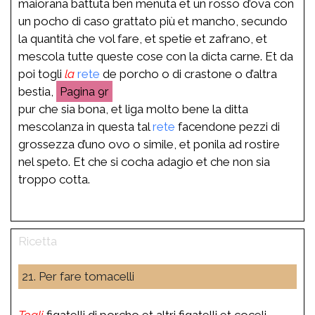
maiorana battuta ben menuta et un rosso d’ova con
un pocho di caso grattato più et mancho, secundo
la quantità che vol fare, et spetie et zafrano, et
mescola tutte queste cose con la dicta carne. Et da
poi togli
la
rete
de porcho o di crastone o d’altra
bestia,
9r
pur che sia bona, et liga molto bene la ditta
mescolanza in questa tal
rete
facendone pezzi di
grossezza d’uno ovo o simile, et ponila ad rostire
nel speto. Et che si cocha adagio et che non sia
troppo cotta.
21. Per fare tomacelli
Togli
figatelli di porcho et altri figatelli et coceli