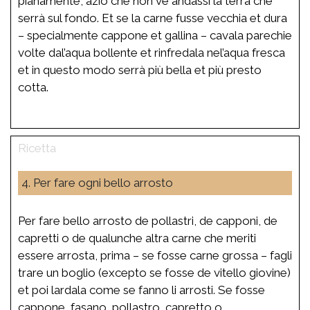
pianamente, aziò che non ve andassi la terra che
serrà sul fondo. Et se la carne fusse vecchia et dura
– specialmente cappone et gallina – cavala parechie
volte dal’aqua bollente et rinfredala nel’aqua fresca
et in questo modo serrà più bella et più presto
cotta.
4. Per fare ogni bello arrosto
Per fare bello arrosto de pollastri, de capponi, de
capretti o de qualunche altra carne che meriti
essere arrosta, prima – se fosse carne grossa – fagli
trare un boglio (excepto se fosse de vitello giovine)
et poi lardala come se fanno li arrosti. Se fosse
cappone, fasano, pollastro, capretto o