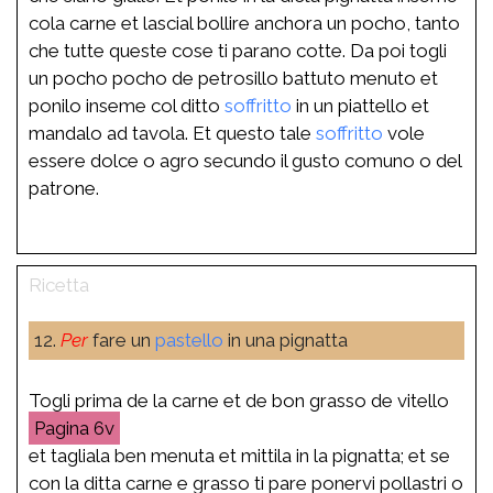
cola carne et lascial bollire anchora un pocho, tanto
che tutte queste cose ti parano cotte. Da poi togli
un pocho pocho de petrosillo battuto menuto et
ponilo inseme col ditto
soffritto
in un piattello et
mandalo ad tavola. Et questo tale
soffritto
vole
essere dolce o agro secundo il gusto comuno o del
patrone.
12.
Per
fare un
pastello
in una pignatta
Togli prima de la carne et de bon grasso de vitello
6v
et tagliala ben menuta et mittila in la pignatta; et se
con la ditta carne e grasso ti pare ponervi pollastri o