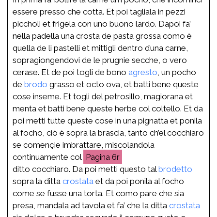
essere presso che cotta. Et poi tagliala in pezzi
piccholi et frigela con uno buono lardo. Dapoi fa’
nella padella una crosta de pasta grossa como è
quella de li pastelli et mittigli dentro d’una carne,
sopragiongendovi de le prugnie secche, o vero
cerase. Et de poi togli de bono
agresto
, un pocho
de
brodo
grasso et octo ova, et batti bene queste
cose inseme. Et togli del petrosillo, magiorana et
menta et batti bene queste herbe col coltello. Et da
poi metti tutte queste cose in una pignatta et ponila
al focho, ciò è sopra la brascia, tanto ch’el cocchiaro
se començie imbrattare, miscolandola
continuamente col
6r
ditto cocchiaro. Da poi metti questo tal
brodetto
sopra la ditta
crostata
et da poi ponila al focho
come se fusse una torta. Et como pare che sia
presa, mandala ad tavola et fa’ che la ditta
crostata