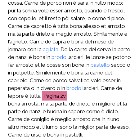
cossa. Carne de porco non è sana in nullo modo;
pur la schina vole esser arrosto, quando è fresco,
con cepolle, et il resto pòi salare, o come ti piace.
Carne de capretto è tutta bona allesso et arrosto,
ma la parte drieto è meglio arrosto. Similemente è
l’agnello. Carne de capra è bona del mese de
jennaro con la
agliata
. De la carne del cervo la parte
de nanzi è bona in
brodo
lardieri, le lonze se potono
far arrosto et le cosse son bone in
pastello
secco o
in polpette. Similemente è bona la carne del
capriolo. Carne de porco salvatico vole esser in
peperata o in civero o in
brodo
lardieri. Carne de
lepore è tutta
2v
bona arrosta, ma la parte de drieto è migliore et la
parte de nanzi è buona in sapore come è dicto.
Carne de coniglio è meglio arrosto che in niuno
altro modo et li lumbi sono la miglior parte de esso.
Carne de urso è bona in pastelli.