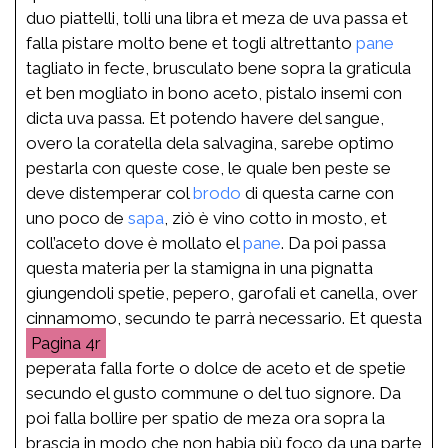
duo piattelli, tolli una libra et meza de uva passa et
falla pistare molto bene et togli altrettanto
pane
tagliato in fecte, brusculato bene sopra la graticula
et ben mogliato in bono aceto, pistalo insemi con
dicta uva passa. Et potendo havere del sangue,
overo la coratella dela salvagina, sarebe optimo
pestarla con queste cose, le quale ben peste se
deve distemperar col
brodo
di questa carne con
uno poco de
sapa
, ziò è vino cotto in mosto, et
coll’aceto dove è mollato el
pane
. Da poi passa
questa materia per la stamigna in una pignatta
giungendoli spetie, pepero, garofali et canella, over
cinnamomo, secundo te parrà necessario. Et questa
4r
peperata falla forte o dolce de aceto et de spetie
secundo el gusto commune o del tuo signore. Da
poi falla bollire per spatio de meza ora sopra la
brascia in modo che non habia più foco da una parte