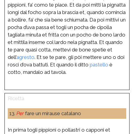
pippioni, fa’ como te piace. Et da poi mitti la pignatta
longi dal focho sopra la brascia et, quando comincia
a bollire, fa’ che sia bene schiumata. Da poi mittivi un
pocha d’uva passa et togli un pocha de cipolla
tagliata minuta et fritta con un pocho de bono lardo
et mittila inseme col lardo nela pignatta. Et quando
te pare quasi cotta, mettevi de bone spetie et
dell’
agresto
. Et se te pare, gli pòi mettere uno o doi
rosci d’ova battuti. Et quando il ditto
pastello
è
cotto, mandalo ad tavola.
13.
Per
fare un mirause catalano
In prima togli pippioni o pollastri o capponi et