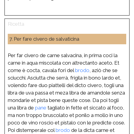
7. Per fare civero de salvaticina
Per far civero de carne salvacina, in prima coci la
carne in aqua miscolata con altrectanto aceto. Et
come è cocta, cavala fori del
brodo
, aziò che se
sciucchi. Asciutta che serrà, frigila in bono lardo et,
volendo fare duo piattelli del dicto civero, togli una
libra de uva passa et meza libra de amandole senza
mondarle et pista bene queste cose. Da poi togli
una libra de
pane
tagliato in fette et siccato al foco,
ma non troppo bruscolato et ponilo a mollo in uno
poco de vino roscio et pistalo con le predicte cose.
Poi distemperale col
brodo
de la dicta carne et