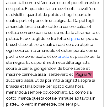
acconciali como si fanno arrosto et poneli arrostire
nel speto. Et quando siano mezzi cotti, cavali fore
et dividili in quarti et da poi devidi ogni quarto in
quatro parti et poneli in una pignatta. Da poi togli
amandole bruschulate sotto la cenere calda et
nettale con uno panno senza nettarle altramente et
pistale. Et poi togli doi o tre fette di
pane
un pocho
bruschulato et tre o quatro rosci de ova et pista
ogni cosa con le amandole et distemperale con un
pocho de bono aceto et de
brodo
et passale per la
stamegna. Et da poi il metti nella ditta pignatta
sopra la carne, giongendovi de bone spetie et
maxime cannella assai, zenzevero et
7r
zuccharo assai. Et da poi mitti la pignatta sopra la
brascia et falla bollire per spatio d’una hora
menandola sempre col cocchiaro. Et, como sia
cotto, manda questa cotale mirrause ad tavola in
piattelli, o vero in menestre, che serà più