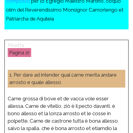
composto
per lo Egregio Maestro Martino, coquo
olim del Reverendissimo Monsignor Camorlengo et
Patriarcha de Aquileia
2r
1. Per dare ad intender qual carne merita andare
arrosto e quale allesso
Carne grossa di bove et de vacca vole esser
allessa. Carne de vitello, ziò è il pecto davanti, è
bono allesso et la lonza arrosto et le cosse in
polpette. Carne de castrone tutta è bona allesso
salvo la spalla, che è bona arrosto et etiamdio la