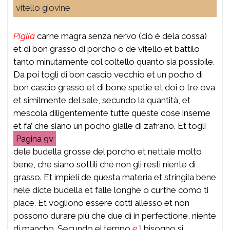
vitello giovine
Piglia
carne magra senza nervo (ciò è dela cossa)
et di bon grasso di porcho o de vitello et battilo
tanto minutamente col coltello quanto sia possibile.
Da poi togli di bon cascio vecchio et un pocho di
bon cascio grasso et di bone spetie et doi o tre ova
et similmente del sale, secundo la quantità, et
mescola diligentemente tutte queste cose inseme
et fa’ che siano un pocho gialle di zafrano. Et togli
9v
dele budella grosse del porcho et nettale molto
bene, che siano sottili che non gli resti niente di
grasso. Et impieli de questa materia et stringila bene
nele dicte budella et falle longhe o curthe como ti
piace. Et vogliono essere cotti allesso et non
possono durare più che due dì in perfectione, niente
di mancho. Secundo el tempo
e
’l bisogno si