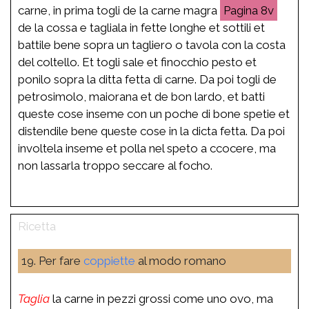
carne, in prima togli de la carne magra
8v
de la cossa e tagliala in fette longhe et sottili et
battile bene sopra un tagliero o tavola con la costa
del coltello. Et togli sale et finocchio pesto et
ponilo sopra la ditta fetta di carne. Da poi togli de
petrosimolo, maiorana et de bon lardo, et batti
queste cose inseme con un poche di bone spetie et
distendile bene queste cose in la dicta fetta. Da poi
involtela inseme et polla nel speto a ccocere, ma
non lassarla troppo seccare al focho.
19. Per fare
coppiette
al modo romano
Taglia
la carne in pezzi grossi come uno ovo, ma