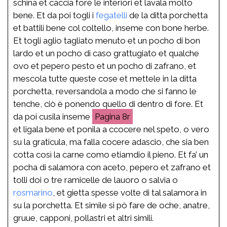
schina et caccia fore le interiori et lavala molto
bene. Et da poi togli i
fegatelli
de la ditta porchetta
et battili bene col coltello, inseme con bone herbe.
Et togli aglio tagliato menuto et un pocho di bon
lardo et un pocho di caso grattugiato et qualche
ovo et pepero pesto et un pocho di zafrano, et
mescola tutte queste cose et mettele in la ditta
porchetta, reversandola a modo che si fanno le
tenche, ciò è ponendo quello di dentro di fore. Et
da poi cusila inseme
8r
et ligala bene et ponila a ccocere nel speto, o vero
su la graticula, ma falla cocere adascio, che sia ben
cotta così la carne como etiamdio il pieno. Et fa’ un
pocha di salamora con aceto, pepero et zafrano et
tolli doi o tre ramicelle de lauoro o salvia o
rosmarino
, et gietta spesse volte di tal salamora in
su la porchetta. Et simile si pò fare de oche, anatre,
gruue, capponi, pollastri et altri simili.