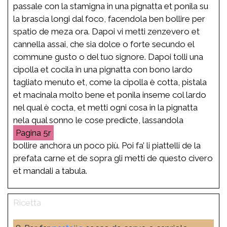
passale con la stamigna in una pignatta et ponila su
la brascia longi dal foco, facendola ben bollire per
spatio de meza ora. Dapoi vi metti zenzevero et
cannella assai, che sia dolce o forte secundo el
commune gusto o del tuo signore. Dapoi tolli una
cipolla et cocila in una pignatta con bono lardo
tagliato menuto et, come la cipolla è cotta, pistala
et macinala molto bene et ponila inseme col lardo
nel qual è cocta, et metti ogni cosa in la pignatta
nela qual sonno le cose predicte, lassandola
5r
bollire anchora un poco più. Poi fa’ li piattelli de la
prefata carne et de sopra gli metti de questo civero
et mandali a tabula.