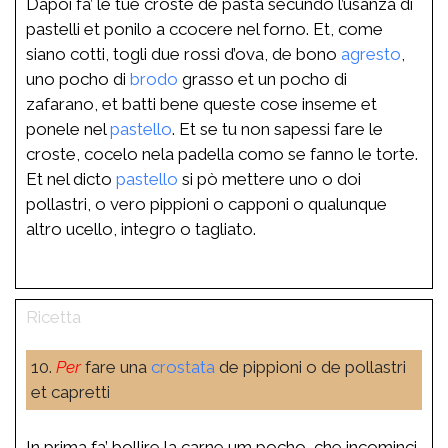
Dapoi fa’ le tue croste de pasta secundo l’usanza di
pastelli et ponilo a ccocere nel forno. Et, come
siano cotti, togli due rossi d’ova, de bono
agresto
,
uno pocho di
brodo
grasso et un pocho di
zafarano, et batti bene queste cose inseme et
ponele nel
pastello
. Et se tu non sapessi fare le
croste, cocelo nela padella como se fanno le torte.
Et nel dicto
pastello
si pò mettere uno o doi
pollastri, o vero pippioni o capponi o qualunque
altro ucello, integro o tagliato.
10.
Per
fare una
crostata
de pippioni o de pollastri
et capretti
In prima fa’ bollire la carne um pocho, che incominci