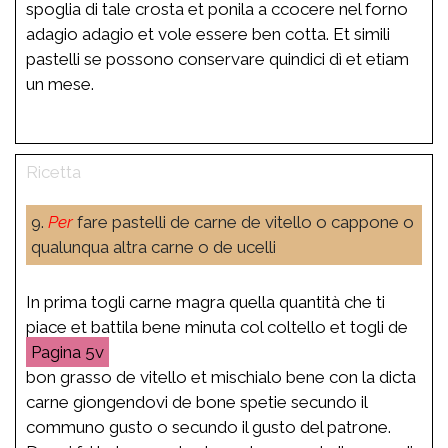
spoglia di tale crosta et ponila a ccocere nel forno
adagio adagio et vole essere ben cotta. Et simili
pastelli se possono conservare quindici dì et etiam
un mese.
9.
Per
fare pastelli de carne de vitello o cappone o
qualunqua altra carne o de ucelli
In prima togli carne magra quella quantità che ti
piace et battila bene minuta col coltello et togli de
5v
bon grasso de vitello et mischialo bene con la dicta
carne giongendovi de bone spetie secundo il
communo gusto o secundo il gusto del patrone.