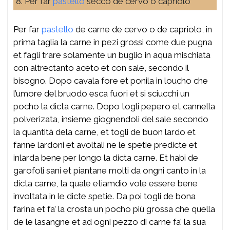
8. Per far
pastello
secco de cervo o capriolo
Per far
pastello
de carne de cervo o de capriolo, in
prima taglia la carne in pezi grossi come due pugna
et fagli trare solamente un buglio in aqua mischiata
con altrectanto aceto et con sale, secondo il
bisogno. Dopo cavala fore et ponila in loucho che
l’umore del bruodo esca fuori et si sciucchi un
pocho la dicta carne. Dopo togli pepero et cannella
polverizata, insieme giognendoli del sale secondo
la quantità dela carne, et togli de buon lardo et
fanne lardoni et avoltali ne le spetie predicte et
inlarda bene per longo la dicta carne. Et habi de
garofoli sani et piantane molti da ongni canto in la
dicta carne, la quale etiamdio vole essere bene
involtata in le dicte spetie. Da poi togli de bona
farina et fa’ la crosta un pocho più grossa che quella
de le lasangne et ad ogni pezzo di carne fa’ la sua