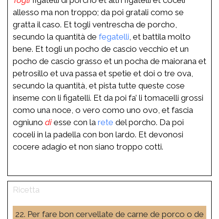
allesso ma non troppo; da poi gratali como se
gratta il caso. Et togli ventrescha de porcho,
secundo la quantità de
fegatelli
, et battila molto
bene. Et togli un pocho de cascio vecchio et un
pocho de cascio grasso et un pocha de maiorana et
petrosillo et uva passa et spetie et doi o tre ova,
secundo la quantità, et pista tutte queste cose
inseme con li figatelli. Et da poi fa’ li tomacelli grossi
como una noce, o vero como uno ovo, et fascia
ogniuno
di
esse con la
rete
del porcho. Da poi
coceli in la padella con bon lardo. Et devonosi
cocere adagio et non siano troppo cotti.
22. Per fare bon cervellate de carne de porco o de