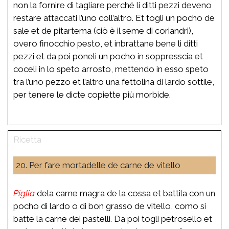
non la fornire di tagliare perché li ditti pezzi deveno
restare attaccati l’uno coll’altro. Et togli un pocho de
sale et de pitartema (ciò è il seme di coriandri),
overo finocchio pesto, et inbrattane bene li ditti
pezzi et da poi poneli un pocho in soppresscia et
coceli in lo speto arrosto, mettendo in esso speto
tra l’uno pezzo et l’altro una fettolina di lardo sottile,
per tenere le dicte copiette più morbide.
20. Per fare mortadelle de carne de vitello
Piglia
dela carne magra de la cossa et battila con un
pocho di lardo o di bon grasso de vitello, como si
batte la carne dei pastelli. Da poi togli petrosello et