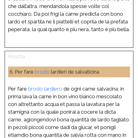
che dall’altra, mendandola spesse volte col
cocchiaro. Da poi frigi la carne predicta con bono
lardo et spartila ne li piattelli et coprila de la prefata
peperata, la qual quanto è più nera, tanto è più bella.
6. Per fare
brodo
lardieri de salvaticina
Per fare
brodo
lardiero
de ogni carne salvacina, in
prima lava la carne in bon vino bianco mescolato
con altrettanto acqua et passa la lavatura per la
stamigna con la quale ponirai a cocere la dicta
carne, agiongendovi bona quantità de lardo tagliato
in pezoli piccoli come dadi da giucar, et ponigli
etiamdio bona quantità de salvia rotta con mano in