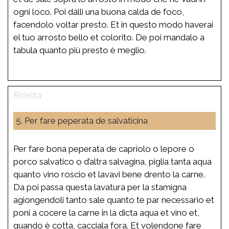
ogni loco. Poi dàlli una buona calda de foco,
facendolo voltar presto. Et in questo modo haverai
el tuo arrosto bello et colorito. De poi mandalo a
tabula quanto più presto è meglio.
5. Per fare peperata de salvaticina
Per fare bona peperata de capriolo o lepore o
porco salvatico o d’altra salvagina, piglia tanta aqua
quanto vino roscio et lavavi bene drento la carne.
Da poi passa questa lavatura per la stamigna
agiongendoli tanto sale quanto te par necessario et
poni a cocere la carne in la dicta aqua et vino et,
quando è cotta, cacciala fora. Et volendone fare