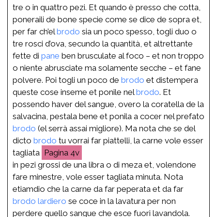
tre o in quattro pezi. Et quando è presso che cotta,
poneraili de bone specie come se dice de sopra et,
per far ch’el
brodo
sia un poco spesso, togli duo o
tre rosci d’ova, secundo la quantità, et altrettante
fette di
pane
ben brusculate al foco – et non troppo
o niente abrusciate ma solamente secche – et fane
polvere. Poi togli un poco de
brodo
et distempera
queste cose inseme et ponile nel
brodo
. Et
possendo haver del sangue, overo la coratella de la
salvacina, pestala bene et ponila a cocer nel prefato
brodo
(el serrà assai migliore). Ma nota che se del
dicto
brodo
tu vorrai far piattelli, la carne vole esser
tagliata
4v
in pezi grossi de una libra o di meza et, volendone
fare minestre, vole esser tagliata minuta. Nota
etiamdio che la carne da far peperata et da far
brodo
lardiero
se coce in la lavatura per non
perdere quello sangue che esce fuori lavandola.