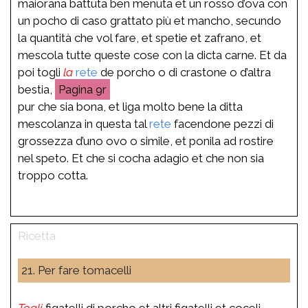
maiorana battuta ben menuta et un rosso d’ova con
un pocho di caso grattato più et mancho, secundo
la quantità che vol fare, et spetie et zafrano, et
mescola tutte queste cose con la dicta carne. Et da
poi togli
la
rete
de porcho o di crastone o d’altra
bestia,
9r
pur che sia bona, et liga molto bene la ditta
mescolanza in questa tal
rete
facendone pezzi di
grossezza d’uno ovo o simile, et ponila ad rostire
nel speto. Et che si cocha adagio et che non sia
troppo cotta.
21. Per fare tomacelli
Togli
figatelli di porcho et altri figatelli et coceli