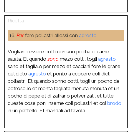
16.
Per
fare pollastri allessi con
agresto
Vogliano essere cotti con uno pocha di carne
salata. Et quando
sono
mezo cotti, togli
agresto
sano et taglialo per mezo et cacciani fore le grane
del dicto
agresto
et ponilo a ccocere coli dicti
pollastri. Et quando sonno cotti, togli un pocho de
petrosello et menta tagliata menuta menuta et un
pocho di pepe et di zafrano polverizati, et tutte
queste cose poni inseme coli pollastri et col
brodo
in un piattello. Et mandali ad tavola.