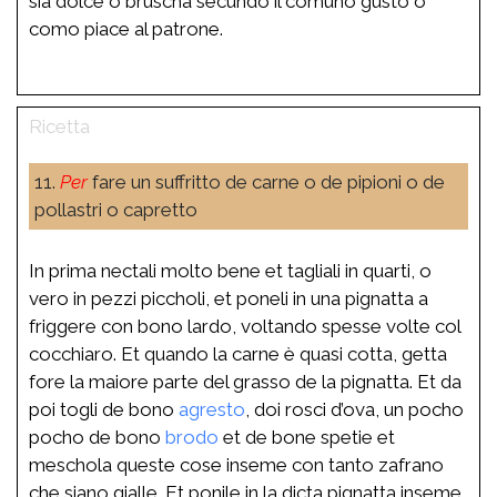
sia dolce o bruscha secundo il comuno gusto o
como piace al patrone.
11.
Per
fare un suffritto de carne o de pipioni o de
pollastri o capretto
In prima nectali molto bene et tagliali in quarti, o
vero in pezzi piccholi, et poneli in una pignatta a
friggere con bono lardo, voltando spesse volte col
cocchiaro. Et quando la carne è quasi cotta, getta
fore la maiore parte del grasso de la pignatta. Et da
poi togli de bono
agresto
, doi rosci d’ova, un pocho
pocho de bono
brodo
et de bone spetie et
meschola queste cose inseme con tanto zafrano
che siano gialle. Et ponile in la dicta pignatta inseme