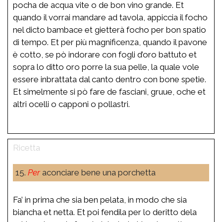
pocha de acqua vite o de bon vino grande. Et
quando il vorrai mandare ad tavola, appiccia il focho
nel dicto bambace et gietterà focho per bon spatio
di tempo. Et per più magnificenza, quando il pavone
è cotto, se pò indorare con fogli d’oro battuto et
sopra lo ditto oro porre la sua pelle, la quale vole
essere inbrattata dal canto dentro con bone spetie.
Et simelmente si pò fare de fasciani, gruue, oche et
altri ocelli o capponi o pollastri.
15.
Per
aconciare bene una porchetta
Fa’ in prima che sia ben pelata, in modo che sia
biancha et netta. Et poi fendila per lo deritto dela