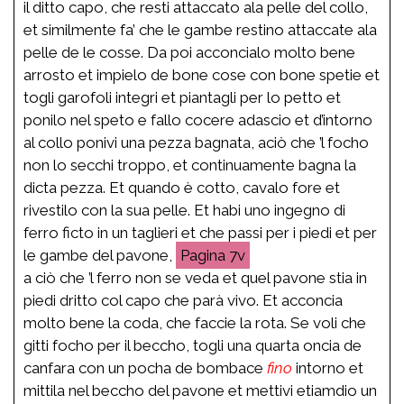
il ditto capo, che resti attaccato ala pelle del collo,
et similmente fa’ che le gambe restino attaccate ala
pelle de le cosse. Da poi acconcialo molto bene
arrosto et impielo de bone cose con bone spetie et
togli garofoli integri et piantagli per lo petto et
ponilo nel speto e fallo cocere adascio et d’intorno
al collo ponivi una pezza bagnata, aciò che ’l focho
non lo secchi troppo, et continuamente bagna la
dicta pezza. Et quando è cotto, cavalo fore et
rivestilo con la sua pelle. Et habi uno ingegno di
ferro ficto in un taglieri et che passi per i piedi et per
le gambe del pavone,
7v
a ciò che ’l ferro non se veda et quel pavone stia in
piedi dritto col capo che parà vivo. Et acconcia
molto bene la coda, che faccie la rota. Se voli che
gitti focho per il beccho, togli una quarta oncia de
canfara con un pocha de bombace
fino
intorno et
mittila nel beccho del pavone et mettivi etiamdio un