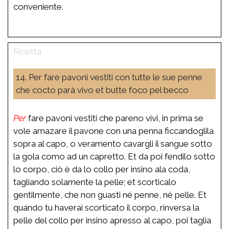
conveniente.
14. Per fare pavoni vestiti con tutte le sue penne
che cocto parà vivo et butte foco pel becco
Per
fare pavoni vestiti che pareno vivi, in prima se
vole amazare il pavone con una penna ficcandoglila
sopra al capo, o veramento cavargli il sangue sotto
la gola como ad un capretto. Et da poi fendilo sotto
lo corpo, ciò è da lo collo per insino ala coda,
tagliando solamente la pelle; et scorticalo
gentilmente, che non guasti né penne, né pelle. Et
quando tu haverai scorticato il corpo, rinversa la
pelle del collo per insino apresso al capo, poi taglia