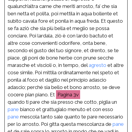
qualunch’altra carne che meriti arrosto, fa’ che sia
ben netta et polita, poi mettila in aqua bollente et
subito cavala fore et ponila in aqua freda. Et questo
se fa aziò che sia più bella et meglio se possa
conciare. Poi lardala, ziò è con lardo bactuto et
altre cose convenienti odorifere, onta bene,
secondo el gusto del tuo signore, et drento, se te
piace, gli poni de bone herbe con prune secche
marasche et viscioli o, in tempo, del
agresto
et altre
cose simile. Poi mittila ordinatamente nel speto et
ponila al foco et daglilo nel principio adascio
adascio; perché sia bello et bono arrosto, se deve
cocere pian piano. Et
3v
quando ti pare che sia presso che cotto, piglia un
pane
bianco et grattugialo menuto et con esso
pane
mescola tanto sale quanto te pare necessario
per lo arrosto. Poi gitta questa mescolanza de
pane
et de sale sopra lo arrosto in modo che ne vadi in