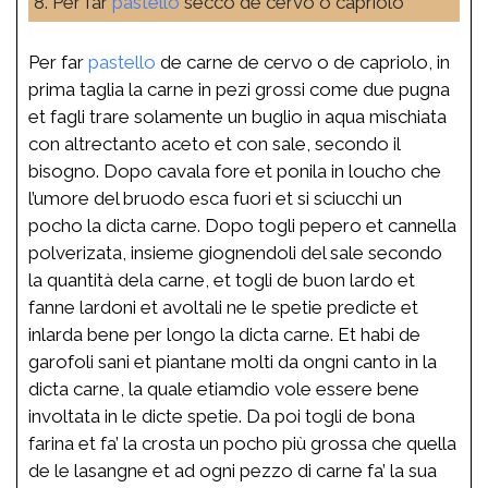
8. Per far
pastello
secco de cervo o capriolo
Per far
pastello
de carne de cervo o de capriolo, in
prima taglia la carne in pezi grossi come due pugna
et fagli trare solamente un buglio in aqua mischiata
con altrectanto aceto et con sale, secondo il
bisogno. Dopo cavala fore et ponila in loucho che
l’umore del bruodo esca fuori et si sciucchi un
pocho la dicta carne. Dopo togli pepero et cannella
polverizata, insieme giognendoli del sale secondo
la quantità dela carne, et togli de buon lardo et
fanne lardoni et avoltali ne le spetie predicte et
inlarda bene per longo la dicta carne. Et habi de
garofoli sani et piantane molti da ongni canto in la
dicta carne, la quale etiamdio vole essere bene
involtata in le dicte spetie. Da poi togli de bona
farina et fa’ la crosta un pocho più grossa che quella
de le lasangne et ad ogni pezzo di carne fa’ la sua