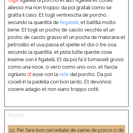
allesso ma non troppo; da poi gratali como se
gratta il caso. Et togli ventrescha de porcho,
secundo la quantità de
fegatelli
, et battila molto
bene. Et togli un pocho de cascio vecchio et un
pocho de cascio grasso et un pocha de maiorana et
petrosillo et uva passa et spetie et doi o tre ova,
secundo la quantità, et pista tutte queste cose
inseme con li figatelli. Et da poi fa’ li tomacelli grossi
como una noce, o vero como uno ovo, et fascia
ogniuno
di
esse con la
rete
del porcho. Da poi
coceli in la padella con bon lardo. Et devonosi
cocere adagio et non siano troppo cotti.
22. Per fare bon cervellate de carne de porco o de