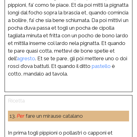
pippioni, fa’ como te piace. Et da poi mitti la pignatta
longi dal focho sopra la brascia et, quando comincia
a bollire, fa’ che sia bene schiumata. Da poi mittivi un
pocha d’uva passa et togli un pocha de cipolla
tagliata minuta et fritta con un pocho de bono lardo
et mittila inseme col lardo nela pignatta. Et quando
te pare quasi cotta, mettevi de bone spetie et
dell’
agresto
. Et se te pare, gli pòi mettere uno o doi
rosci d’ova battuti. Et quando il ditto
pastello
è
cotto, mandalo ad tavola.
13.
Per
fare un mirause catalano
In prima togli pippioni o pollastri o capponi et