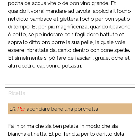
pocha de acqua vite o de bon vino grande. Et
quando il vorrai mandare ad tavola, appiccia il focho
nel dicto bambace et gietterà focho per bon spatio
di tempo. Et per più magnificenza, quando il pavone
è cotto, se pò indorare con fogli d’oro battuto et
sopra lo ditto oro porre la sua pelle, la quale vole
essere inbrattata dal canto dentro con bone spetie.
Et simelmente si pò fare de fasciani, gruue, oche et
altri ocelli o capponi o pollastri.
15.
Per
aconciare bene una porchetta
Fa’ in prima che sia ben pelata, in modo che sia
biancha et netta. Et poi fendila per lo deritto dela