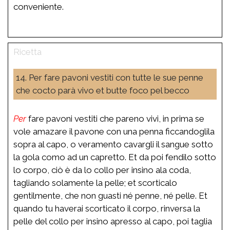
conveniente.
14. Per fare pavoni vestiti con tutte le sue penne
che cocto parà vivo et butte foco pel becco
Per
fare pavoni vestiti che pareno vivi, in prima se
vole amazare il pavone con una penna ficcandoglila
sopra al capo, o veramento cavargli il sangue sotto
la gola como ad un capretto. Et da poi fendilo sotto
lo corpo, ciò è da lo collo per insino ala coda,
tagliando solamente la pelle; et scorticalo
gentilmente, che non guasti né penne, né pelle. Et
quando tu haverai scorticato il corpo, rinversa la
pelle del collo per insino apresso al capo, poi taglia