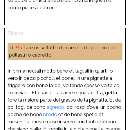
sia dolce o bruscha secundo il comuno gusto o
como piace al patrone.
11.
Per
fare un suffritto de carne o de pipioni o de
pollastri o capretto
In prima nectali molto bene et tagliali in quarti, o
vero in pezzi piccholi, et poneli in una pignatta a
friggere con bono lardo, voltando spesse volte col
cocchiaro. Et quando la carne è quasi cotta, getta
fore la maiore parte del grasso de la pignatta. Et da
poi togli de bono
agresto
, doi rosci d’ova, un pocho
pocho de bono
brodo
et de bone spetie et
meschola queste cose inseme con tanto zafrano
che siano gialle. Et ponile in la dicta pignatta inseme