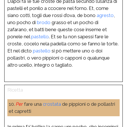
Dapoi fa’ le tue croste de pasta secundo l’usanza di
pastelli et ponilo a ccocere nel forno. Et, come
siano cotti, togli due rossi d’ova, de bono
agresto
,
uno pocho di
brodo
grasso et un pocho di
zafarano, et batti bene queste cose inseme et
ponele nel
pastello
. Et se tu non sapessi fare le
croste, cocelo nela padella como se fanno le torte.
Et nel dicto
pastello
si pò mettere uno o doi
pollastri, o vero pippioni o capponi o qualunque
altro ucello, integro o tagliato.
10.
Per
fare una
crostata
de pippioni o de pollastri
et capretti
In prima fa’ bollire la carne um pocho, che incominci