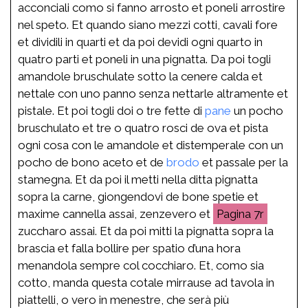
acconciali como si fanno arrosto et poneli arrostire
nel speto. Et quando siano mezzi cotti, cavali fore
et dividili in quarti et da poi devidi ogni quarto in
quatro parti et poneli in una pignatta. Da poi togli
amandole bruschulate sotto la cenere calda et
nettale con uno panno senza nettarle altramente et
pistale. Et poi togli doi o tre fette di
pane
un pocho
bruschulato et tre o quatro rosci de ova et pista
ogni cosa con le amandole et distemperale con un
pocho de bono aceto et de
brodo
et passale per la
stamegna. Et da poi il metti nella ditta pignatta
sopra la carne, giongendovi de bone spetie et
maxime cannella assai, zenzevero et
7r
zuccharo assai. Et da poi mitti la pignatta sopra la
brascia et falla bollire per spatio d’una hora
menandola sempre col cocchiaro. Et, como sia
cotto, manda questa cotale mirrause ad tavola in
piattelli, o vero in menestre, che serà più