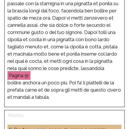
passale con la stamigna in una pignatta et ponila su
la brascia longi dal foco, facendola ben bollire per
spatio de meza ora. Dapoi vi metti zenzevero et
cannella assai, che sia dolce o forte secundo el
commune gusto o del tuo signore. Dapoi tolli una
cipolla et cocila in una pignatta con bono lardo
tagliato menuto et, come la cipolla è cotta, pistala
et macinala molto bene et ponila inseme col lardo
nel qual è cocta, et metti ogni cosa in la pignatta
nela qual sonno le cose predicte, lassandola
5r
bollire anchora un poco più. Poi fa’ li piattelli de la
prefata carne et de sopra gli metti de questo civero
et mandali a tabula.