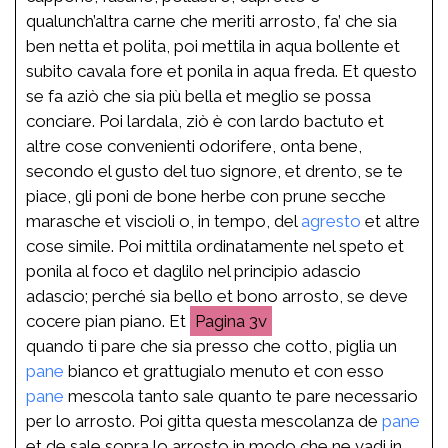
qualunch’altra carne che meriti arrosto, fa’ che sia
ben netta et polita, poi mettila in aqua bollente et
subito cavala fore et ponila in aqua freda. Et questo
se fa aziò che sia più bella et meglio se possa
conciare. Poi lardala, ziò è con lardo bactuto et
altre cose convenienti odorifere, onta bene,
secondo el gusto del tuo signore, et drento, se te
piace, gli poni de bone herbe con prune secche
marasche et viscioli o, in tempo, del
agresto
et altre
cose simile. Poi mittila ordinatamente nel speto et
ponila al foco et daglilo nel principio adascio
adascio; perché sia bello et bono arrosto, se deve
cocere pian piano. Et
3v
quando ti pare che sia presso che cotto, piglia un
pane
bianco et grattugialo menuto et con esso
pane
mescola tanto sale quanto te pare necessario
per lo arrosto. Poi gitta questa mescolanza de
pane
et de sale sopra lo arrosto in modo che ne vadi in