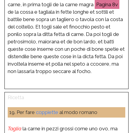
carne, in prima togli de la carne magra
8v
de la cossa e tagliala in fette longhe et sottili et
battile bene sopra un tagliero o tavola con la costa
del coltello. Et togli sale et finocchio pesto et
ponilo sopra la ditta fetta di carne. Da poi togli de
petrosimolo, maiorana et de bon lardo, et batti
queste cose inseme con un poche di bone spetie et
distendile bene queste cose in la dicta fetta. Da poi
involtela inseme et polla nel speto a ccocere, ma
non lassarla troppo seccare al focho.
19. Per fare
coppiette
al modo romano
Taglia
la carne in pezzi grossi come uno ovo, ma