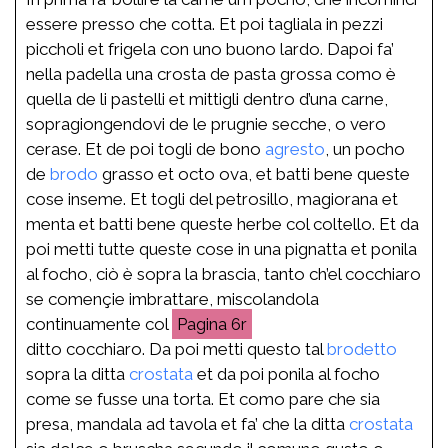
essere presso che cotta. Et poi tagliala in pezzi
piccholi et frigela con uno buono lardo. Dapoi fa’
nella padella una crosta de pasta grossa como è
quella de li pastelli et mittigli dentro d’una carne,
sopragiongendovi de le prugnie secche, o vero
cerase. Et de poi togli de bono
agresto
, un pocho
de
brodo
grasso et octo ova, et batti bene queste
cose inseme. Et togli del petrosillo, magiorana et
menta et batti bene queste herbe col coltello. Et da
poi metti tutte queste cose in una pignatta et ponila
al focho, ciò è sopra la brascia, tanto ch’el cocchiaro
se començie imbrattare, miscolandola
continuamente col
6r
ditto cocchiaro. Da poi metti questo tal
brodetto
sopra la ditta
crostata
et da poi ponila al focho
come se fusse una torta. Et como pare che sia
presa, mandala ad tavola et fa’ che la ditta
crostata