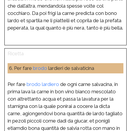
che dall’altra, mendandola spesse volte col
cocchiaro. Da poi frigi la carne predicta con bono
lardo et spartila ne li piattelli et coprila de la prefata
peperata, la qual quanto è più nera, tanto è più bella.
6. Per fare
brodo
lardieri de salvaticina
Per fare
brodo
lardiero
de ogni carne salvacina, in
prima lava la carne in bon vino bianco mescolato
con altrettanto acqua et passa la lavatura per la
stamigna con la quale ponirai a cocere la dicta
carne, agiongendovi bona quantità de lardo tagliato
in pezoli piccoli come dadi da giucar, et ponigli
etiamdio bona quantità de salvia rotta con mano in