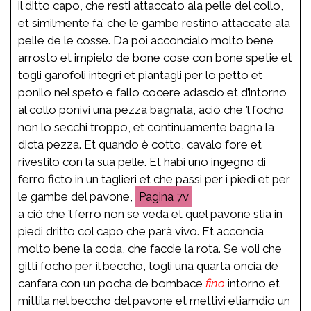
il ditto capo, che resti attaccato ala pelle del collo,
et similmente fa’ che le gambe restino attaccate ala
pelle de le cosse. Da poi acconcialo molto bene
arrosto et impielo de bone cose con bone spetie et
togli garofoli integri et piantagli per lo petto et
ponilo nel speto e fallo cocere adascio et d’intorno
al collo ponivi una pezza bagnata, aciò che ’l focho
non lo secchi troppo, et continuamente bagna la
dicta pezza. Et quando è cotto, cavalo fore et
rivestilo con la sua pelle. Et habi uno ingegno di
ferro ficto in un taglieri et che passi per i piedi et per
le gambe del pavone,
7v
a ciò che ’l ferro non se veda et quel pavone stia in
piedi dritto col capo che parà vivo. Et acconcia
molto bene la coda, che faccie la rota. Se voli che
gitti focho per il beccho, togli una quarta oncia de
canfara con un pocha de bombace
fino
intorno et
mittila nel beccho del pavone et mettivi etiamdio un