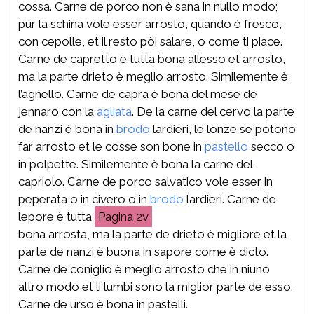
cossa. Carne de porco non è sana in nullo modo;
pur la schina vole esser arrosto, quando è fresco,
con cepolle, et il resto pòi salare, o come ti piace.
Carne de capretto è tutta bona allesso et arrosto,
ma la parte drieto è meglio arrosto. Similemente è
l’agnello. Carne de capra è bona del mese de
jennaro con la
agliata
. De la carne del cervo la parte
de nanzi è bona in
brodo
lardieri, le lonze se potono
far arrosto et le cosse son bone in
pastello
secco o
in polpette. Similemente è bona la carne del
capriolo. Carne de porco salvatico vole esser in
peperata o in civero o in
brodo
lardieri. Carne de
lepore è tutta
2v
bona arrosta, ma la parte de drieto è migliore et la
parte de nanzi è buona in sapore come è dicto.
Carne de coniglio è meglio arrosto che in niuno
altro modo et li lumbi sono la miglior parte de esso.
Carne de urso è bona in pastelli.