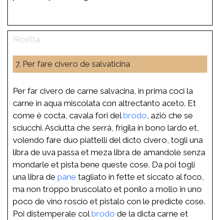
7. Per fare civero de salvaticina
Per far civero de carne salvacina, in prima coci la
carne in aqua miscolata con altrectanto aceto. Et
come è cocta, cavala fori del
brodo
, aziò che se
sciucchi. Asciutta che serrà, frigila in bono lardo et,
volendo fare duo piattelli del dicto civero, togli una
libra de uva passa et meza libra de amandole senza
mondarle et pista bene queste cose. Da poi togli
una libra de
pane
tagliato in fette et siccato al foco,
ma non troppo bruscolato et ponilo a mollo in uno
poco de vino roscio et pistalo con le predicte cose.
Poi distemperale col
brodo
de la dicta carne et