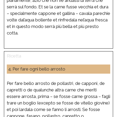
pianamente, aziò che non ve andassi la terra che
serrà sul fondo. Et se la carne fusse vecchia et dura
– specialmente cappone et gallina – cavala parechie
volte dal’aqua bollente et rinfredala nel’aqua fresca
et in questo modo serrà più bella et più presto
cotta.
4. Per fare ogni bello arrosto
Per fare bello arrosto de pollastri, de capponi, de
capretti o de qualunche altra carne che meriti
essere arrosta, prima – se fosse carne grossa – fagli
trare un boglio (excepto se fosse de vitello giovine)
et poi lardala come se fanno li arrosti. Se fosse
cappone, fasano, pollastro, capretto o