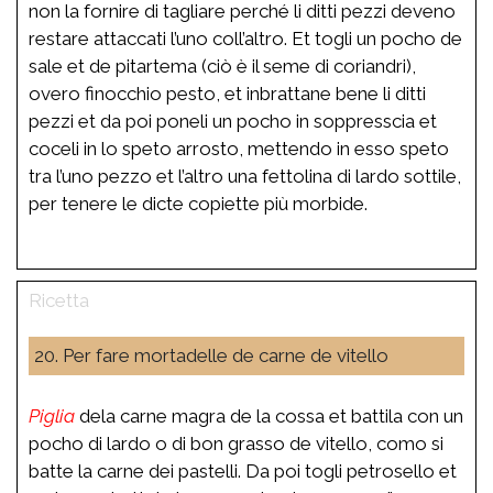
non la fornire di tagliare perché li ditti pezzi deveno
restare attaccati l’uno coll’altro. Et togli un pocho de
sale et de pitartema (ciò è il seme di coriandri),
overo finocchio pesto, et inbrattane bene li ditti
pezzi et da poi poneli un pocho in soppresscia et
coceli in lo speto arrosto, mettendo in esso speto
tra l’uno pezzo et l’altro una fettolina di lardo sottile,
per tenere le dicte copiette più morbide.
20. Per fare mortadelle de carne de vitello
Piglia
dela carne magra de la cossa et battila con un
pocho di lardo o di bon grasso de vitello, como si
batte la carne dei pastelli. Da poi togli petrosello et