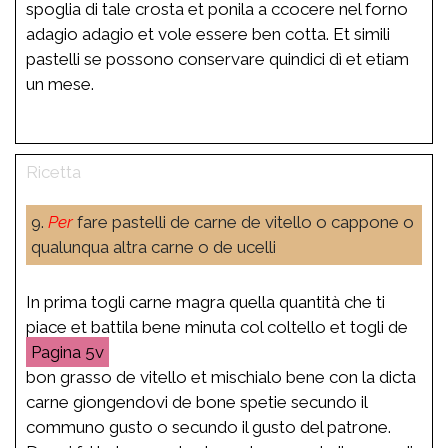
spoglia di tale crosta et ponila a ccocere nel forno
adagio adagio et vole essere ben cotta. Et simili
pastelli se possono conservare quindici dì et etiam
un mese.
9.
Per
fare pastelli de carne de vitello o cappone o
qualunqua altra carne o de ucelli
In prima togli carne magra quella quantità che ti
piace et battila bene minuta col coltello et togli de
5v
bon grasso de vitello et mischialo bene con la dicta
carne giongendovi de bone spetie secundo il
communo gusto o secundo il gusto del patrone.