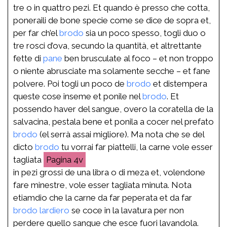
tre o in quattro pezi. Et quando è presso che cotta,
poneraili de bone specie come se dice de sopra et,
per far ch’el
brodo
sia un poco spesso, togli duo o
tre rosci d’ova, secundo la quantità, et altrettante
fette di
pane
ben brusculate al foco – et non troppo
o niente abrusciate ma solamente secche – et fane
polvere. Poi togli un poco de
brodo
et distempera
queste cose inseme et ponile nel
brodo
. Et
possendo haver del sangue, overo la coratella de la
salvacina, pestala bene et ponila a cocer nel prefato
brodo
(el serrà assai migliore). Ma nota che se del
dicto
brodo
tu vorrai far piattelli, la carne vole esser
tagliata
4v
in pezi grossi de una libra o di meza et, volendone
fare minestre, vole esser tagliata minuta. Nota
etiamdio che la carne da far peperata et da far
brodo
lardiero
se coce in la lavatura per non
perdere quello sangue che esce fuori lavandola.