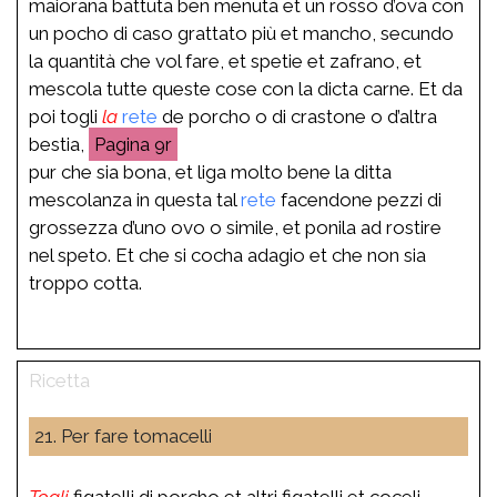
maiorana battuta ben menuta et un rosso d’ova con
un pocho di caso grattato più et mancho, secundo
la quantità che vol fare, et spetie et zafrano, et
mescola tutte queste cose con la dicta carne. Et da
poi togli
la
rete
de porcho o di crastone o d’altra
bestia,
9r
pur che sia bona, et liga molto bene la ditta
mescolanza in questa tal
rete
facendone pezzi di
grossezza d’uno ovo o simile, et ponila ad rostire
nel speto. Et che si cocha adagio et che non sia
troppo cotta.
21. Per fare tomacelli
Togli
figatelli di porcho et altri figatelli et coceli