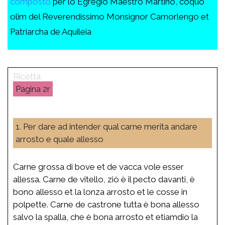
composto
per lo Egregio Maestro Martino, coquo
olim del Reverendissimo Monsignor Camorlengo et
Patriarcha de Aquileia
2r
1. Per dare ad intender qual carne merita andare
arrosto e quale allesso
Carne grossa di bove et de vacca vole esser
allessa. Carne de vitello, ziò è il pecto davanti, è
bono allesso et la lonza arrosto et le cosse in
polpette. Carne de castrone tutta è bona allesso
salvo la spalla, che è bona arrosto et etiamdio la