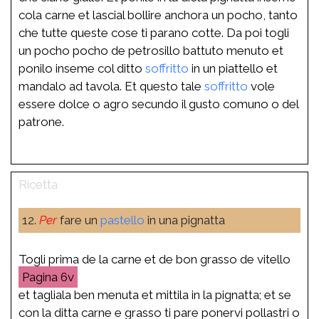
cola carne et lascial bollire anchora un pocho, tanto
che tutte queste cose ti parano cotte. Da poi togli
un pocho pocho de petrosillo battuto menuto et
ponilo inseme col ditto
soffritto
in un piattello et
mandalo ad tavola. Et questo tale
soffritto
vole
essere dolce o agro secundo il gusto comuno o del
patrone.
12.
Per
fare un
pastello
in una pignatta
Togli prima de la carne et de bon grasso de vitello
6v
et tagliala ben menuta et mittila in la pignatta; et se
con la ditta carne e grasso ti pare ponervi pollastri o