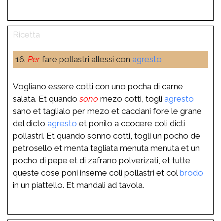
16.
Per
fare pollastri allessi con
agresto
Vogliano essere cotti con uno pocha di carne
salata. Et quando
sono
mezo cotti, togli
agresto
sano et taglialo per mezo et cacciani fore le grane
del dicto
agresto
et ponilo a ccocere coli dicti
pollastri. Et quando sonno cotti, togli un pocho de
petrosello et menta tagliata menuta menuta et un
pocho di pepe et di zafrano polverizati, et tutte
queste cose poni inseme coli pollastri et col
brodo
in un piattello. Et mandali ad tavola.