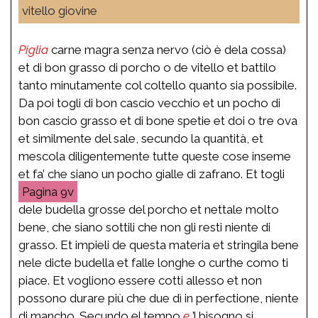
vitello giovine
Piglia
carne magra senza nervo (ciò è dela cossa)
et di bon grasso di porcho o de vitello et battilo
tanto minutamente col coltello quanto sia possibile.
Da poi togli di bon cascio vecchio et un pocho di
bon cascio grasso et di bone spetie et doi o tre ova
et similmente del sale, secundo la quantità, et
mescola diligentemente tutte queste cose inseme
et fa’ che siano un pocho gialle di zafrano. Et togli
9v
dele budella grosse del porcho et nettale molto
bene, che siano sottili che non gli resti niente di
grasso. Et impieli de questa materia et stringila bene
nele dicte budella et falle longhe o curthe como ti
piace. Et vogliono essere cotti allesso et non
possono durare più che due dì in perfectione, niente
di mancho. Secundo el tempo
e
’l bisogno si