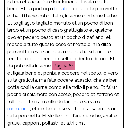
schina et caccia fore le interiori et lavala molto
bene. Et da poi togli i
fegatelli
de la ditta porchetta
et battili bene col coltello, inseme con bone herbe.
Et togli aglio tagliato menuto et un pocho di bon
lardo et un pocho di caso grattugiato et qualche
ovo et pepero pesto et un pocho di zafrano, et
mescola tutte queste cose et mettele in la ditta
porchetta, reversandola a modo che si fanno le
tenche, ciò è ponendo quello di dentro di fore. Et
da poi cusila inseme
8r
et ligala bene et ponila a ccocere nel speto, o vero
su la graticula, ma falla cocere adascio, che sia ben
cotta così la carne como etiamdio il pieno. Et fa’ un
pocha di salamora con aceto, pepero et zafrano et
tolli doi o tre ramicelle de lauoro o salvia o
rosmarino
, et gietta spesse volte di tal salamora in
su la porchetta. Et simile si pò fare de oche, anatre,
gruue, capponi, pollastri et altri simili.