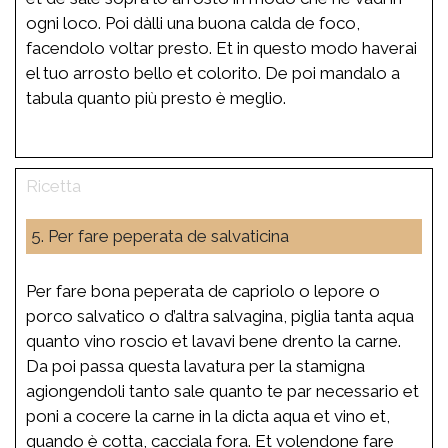
ogni loco. Poi dàlli una buona calda de foco,
facendolo voltar presto. Et in questo modo haverai
el tuo arrosto bello et colorito. De poi mandalo a
tabula quanto più presto è meglio.
5. Per fare peperata de salvaticina
Per fare bona peperata de capriolo o lepore o
porco salvatico o d’altra salvagina, piglia tanta aqua
quanto vino roscio et lavavi bene drento la carne.
Da poi passa questa lavatura per la stamigna
agiongendoli tanto sale quanto te par necessario et
poni a cocere la carne in la dicta aqua et vino et,
quando è cotta, cacciala fora. Et volendone fare