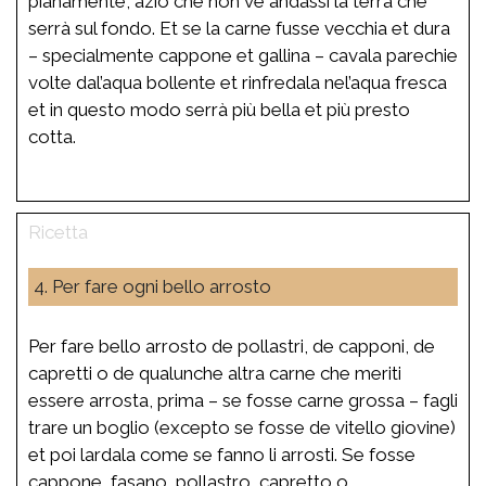
pianamente, aziò che non ve andassi la terra che
serrà sul fondo. Et se la carne fusse vecchia et dura
– specialmente cappone et gallina – cavala parechie
volte dal’aqua bollente et rinfredala nel’aqua fresca
et in questo modo serrà più bella et più presto
cotta.
4. Per fare ogni bello arrosto
Per fare bello arrosto de pollastri, de capponi, de
capretti o de qualunche altra carne che meriti
essere arrosta, prima – se fosse carne grossa – fagli
trare un boglio (excepto se fosse de vitello giovine)
et poi lardala come se fanno li arrosti. Se fosse
cappone, fasano, pollastro, capretto o