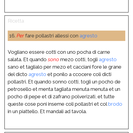
16.
Per
fare pollastri allessi con
agresto
Vogliano essere cotti con uno pocha di carne
salata. Et quando
sono
mezo cotti, togli
agresto
sano et taglialo per mezo et cacciani fore le grane
del dicto
agresto
et ponilo a ccocere coli dicti
pollastri. Et quando sonno cotti, togli un pocho de
petrosello et menta tagliata menuta menuta et un
pocho di pepe et di zafrano polverizati, et tutte
queste cose poni inseme coli pollastri et col
brodo
in un piattello. Et mandali ad tavola.