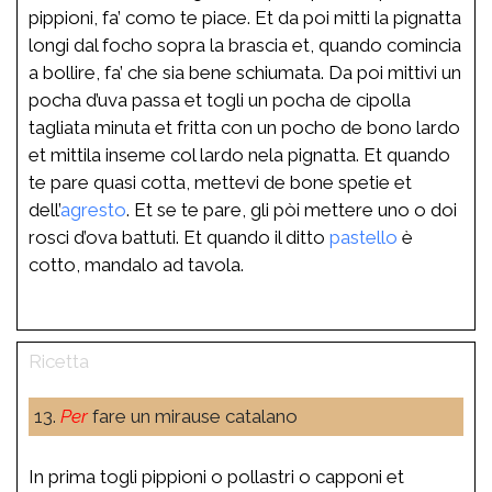
pippioni, fa’ como te piace. Et da poi mitti la pignatta
longi dal focho sopra la brascia et, quando comincia
a bollire, fa’ che sia bene schiumata. Da poi mittivi un
pocha d’uva passa et togli un pocha de cipolla
tagliata minuta et fritta con un pocho de bono lardo
et mittila inseme col lardo nela pignatta. Et quando
te pare quasi cotta, mettevi de bone spetie et
dell’
agresto
. Et se te pare, gli pòi mettere uno o doi
rosci d’ova battuti. Et quando il ditto
pastello
è
cotto, mandalo ad tavola.
13.
Per
fare un mirause catalano
In prima togli pippioni o pollastri o capponi et