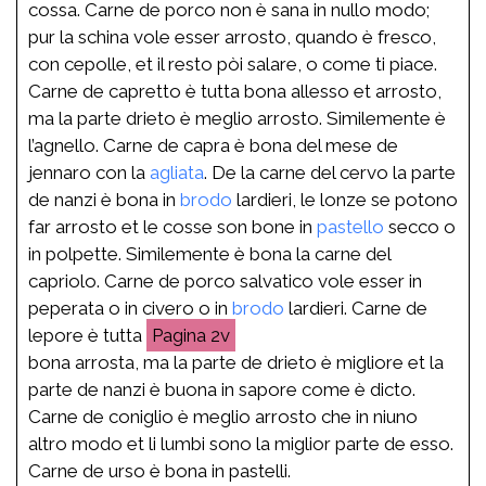
cossa. Carne de porco non è sana in nullo modo;
pur la schina vole esser arrosto, quando è fresco,
con cepolle, et il resto pòi salare, o come ti piace.
Carne de capretto è tutta bona allesso et arrosto,
ma la parte drieto è meglio arrosto. Similemente è
l’agnello. Carne de capra è bona del mese de
jennaro con la
agliata
. De la carne del cervo la parte
de nanzi è bona in
brodo
lardieri, le lonze se potono
far arrosto et le cosse son bone in
pastello
secco o
in polpette. Similemente è bona la carne del
capriolo. Carne de porco salvatico vole esser in
peperata o in civero o in
brodo
lardieri. Carne de
lepore è tutta
2v
bona arrosta, ma la parte de drieto è migliore et la
parte de nanzi è buona in sapore come è dicto.
Carne de coniglio è meglio arrosto che in niuno
altro modo et li lumbi sono la miglior parte de esso.
Carne de urso è bona in pastelli.