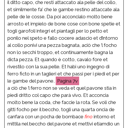
il ditto capo, che resti attaccato ala pelle del collo,
et similmente fa’ che le gambe restino attaccate ala
pelle de le cosse. Da poi acconcialo molto bene
arrosto et impielo de bone cose con bone spetie et
togli garofoli integri et piantagli per lo petto et
ponilo nel speto e fallo cocere adascio et d’intorno
al collo ponivi una pezza bagnata, aciò che ’l focho
non lo secchi troppo, et continuamente bagna la
dicta pezza. Et quando è cotto, cavalo fore et
rivestilo con la sua pelle. Et habi uno ingegno di
ferro ficto in un taglieri et che passi per i piedi et per
le gambe del pavone,
7v
a ciò che ’l ferro non se veda et quel pavone stia in
piedi dritto col capo che parà vivo. Et acconcia
molto bene la coda, che faccie la rota. Se voli che
gitti focho per il beccho, togli una quarta oncia de
canfara con un pocha de bombace
fino
intorno et
mittila nel beccho del pavone et mettivi etiamdio un