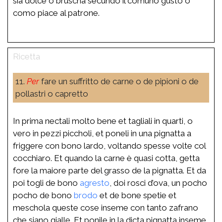
sia dolce o bruscha secundo il comuno gusto o
como piace al patrone.
11.
Per
fare un suffritto de carne o de pipioni o de
pollastri o capretto
In prima nectali molto bene et tagliali in quarti, o
vero in pezzi piccholi, et poneli in una pignatta a
friggere con bono lardo, voltando spesse volte col
cocchiaro. Et quando la carne è quasi cotta, getta
fore la maiore parte del grasso de la pignatta. Et da
poi togli de bono
agresto
, doi rosci d’ova, un pocho
pocho de bono
brodo
et de bone spetie et
meschola queste cose inseme con tanto zafrano
che siano gialle. Et ponile in la dicta pignatta inseme