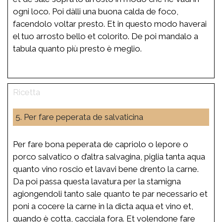
ogni loco. Poi dàlli una buona calda de foco,
facendolo voltar presto. Et in questo modo haverai
el tuo arrosto bello et colorito. De poi mandalo a
tabula quanto più presto è meglio.
5. Per fare peperata de salvaticina
Per fare bona peperata de capriolo o lepore o
porco salvatico o d’altra salvagina, piglia tanta aqua
quanto vino roscio et lavavi bene drento la carne.
Da poi passa questa lavatura per la stamigna
agiongendoli tanto sale quanto te par necessario et
poni a cocere la carne in la dicta aqua et vino et,
quando è cotta, cacciala fora. Et volendone fare