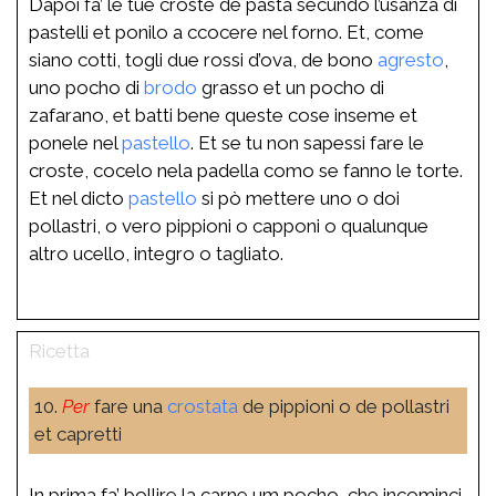
Dapoi fa’ le tue croste de pasta secundo l’usanza di
pastelli et ponilo a ccocere nel forno. Et, come
siano cotti, togli due rossi d’ova, de bono
agresto
,
uno pocho di
brodo
grasso et un pocho di
zafarano, et batti bene queste cose inseme et
ponele nel
pastello
. Et se tu non sapessi fare le
croste, cocelo nela padella como se fanno le torte.
Et nel dicto
pastello
si pò mettere uno o doi
pollastri, o vero pippioni o capponi o qualunque
altro ucello, integro o tagliato.
10.
Per
fare una
crostata
de pippioni o de pollastri
et capretti
In prima fa’ bollire la carne um pocho, che incominci