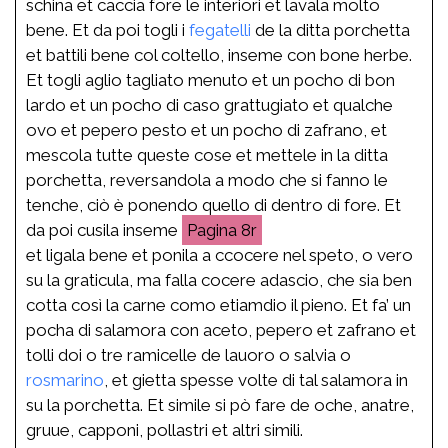
schina et caccia fore le interiori et lavala molto
bene. Et da poi togli i
fegatelli
de la ditta porchetta
et battili bene col coltello, inseme con bone herbe.
Et togli aglio tagliato menuto et un pocho di bon
lardo et un pocho di caso grattugiato et qualche
ovo et pepero pesto et un pocho di zafrano, et
mescola tutte queste cose et mettele in la ditta
porchetta, reversandola a modo che si fanno le
tenche, ciò è ponendo quello di dentro di fore. Et
da poi cusila inseme
8r
et ligala bene et ponila a ccocere nel speto, o vero
su la graticula, ma falla cocere adascio, che sia ben
cotta così la carne como etiamdio il pieno. Et fa’ un
pocha di salamora con aceto, pepero et zafrano et
tolli doi o tre ramicelle de lauoro o salvia o
rosmarino
, et gietta spesse volte di tal salamora in
su la porchetta. Et simile si pò fare de oche, anatre,
gruue, capponi, pollastri et altri simili.