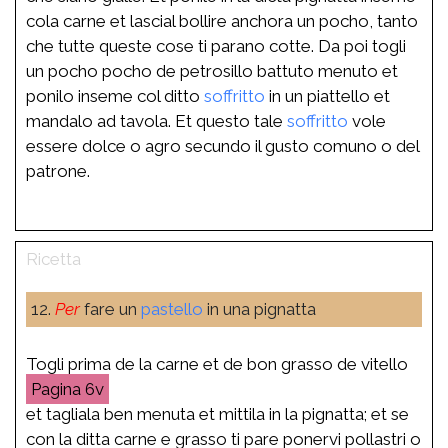
cola carne et lascial bollire anchora un pocho, tanto
che tutte queste cose ti parano cotte. Da poi togli
un pocho pocho de petrosillo battuto menuto et
ponilo inseme col ditto
soffritto
in un piattello et
mandalo ad tavola. Et questo tale
soffritto
vole
essere dolce o agro secundo il gusto comuno o del
patrone.
12.
Per
fare un
pastello
in una pignatta
Togli prima de la carne et de bon grasso de vitello
6v
et tagliala ben menuta et mittila in la pignatta; et se
con la ditta carne e grasso ti pare ponervi pollastri o