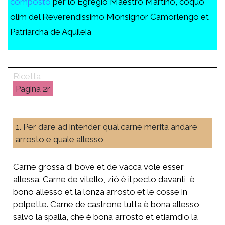
composto
per lo Egregio Maestro Martino, coquo
olim del Reverendissimo Monsignor Camorlengo et
Patriarcha de Aquileia
2r
1. Per dare ad intender qual carne merita andare
arrosto e quale allesso
Carne grossa di bove et de vacca vole esser
allessa. Carne de vitello, ziò è il pecto davanti, è
bono allesso et la lonza arrosto et le cosse in
polpette. Carne de castrone tutta è bona allesso
salvo la spalla, che è bona arrosto et etiamdio la