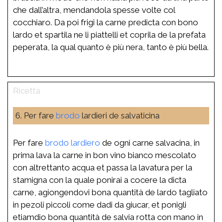
che dall’altra, mendandola spesse volte col
cocchiaro. Da poi frigi la carne predicta con bono
lardo et spartila ne li piattelli et coprila de la prefata
peperata, la qual quanto è più nera, tanto è più bella.
6. Per fare
brodo
lardieri de salvaticina
Per fare
brodo
lardiero
de ogni carne salvacina, in
prima lava la carne in bon vino bianco mescolato
con altrettanto acqua et passa la lavatura per la
stamigna con la quale ponirai a cocere la dicta
carne, agiongendovi bona quantità de lardo tagliato
in pezoli piccoli come dadi da giucar, et ponigli
etiamdio bona quantità de salvia rotta con mano in