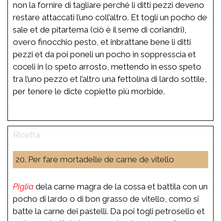
non la fornire di tagliare perché li ditti pezzi deveno
restare attaccati l’uno coll’altro. Et togli un pocho de
sale et de pitartema (ciò è il seme di coriandri),
overo finocchio pesto, et inbrattane bene li ditti
pezzi et da poi poneli un pocho in soppresscia et
coceli in lo speto arrosto, mettendo in esso speto
tra l’uno pezzo et l’altro una fettolina di lardo sottile,
per tenere le dicte copiette più morbide.
20. Per fare mortadelle de carne de vitello
Piglia
dela carne magra de la cossa et battila con un
pocho di lardo o di bon grasso de vitello, como si
batte la carne dei pastelli. Da poi togli petrosello et