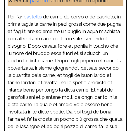
8. Per far
pastello
secco de cervo o capriolo
Per far
pastello
de carne de cervo o de capriolo, in
prima taglia la carne in pezi grossi come due pugna
et fagli trare solamente un buglio in aqua mischiata
con altrectanto aceto et con sale, secondo il
bisogno. Dopo cavala fore et ponila in loucho che
l’umore del bruodo esca fuori et si sciucchi un
pocho la dicta carne. Dopo togli pepero et cannella
polverizata, insieme giognendoli del sale secondo
la quantità dela carne, et togli de buon lardo et
fanne lardoni et avoltali ne le spetie predicte et
inlarda bene per longo la dicta carne. Et habi de
garofoli sani et piantane molti da ongni canto in la
dicta carne, la quale etiamdio vole essere bene
involtata in le dicte spetie. Da poi togli de bona
farina et fa’ la crosta un pocho più grossa che quella
de le lasangne et ad ogni pezzo di carne fa’ la sua