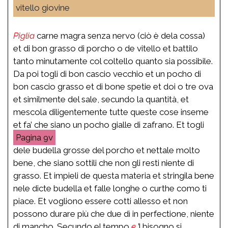
vitello giovine
Piglia
carne magra senza nervo (ciò è dela cossa)
et di bon grasso di porcho o de vitello et battilo
tanto minutamente col coltello quanto sia possibile.
Da poi togli di bon cascio vecchio et un pocho di
bon cascio grasso et di bone spetie et doi o tre ova
et similmente del sale, secundo la quantità, et
mescola diligentemente tutte queste cose inseme
et fa’ che siano un pocho gialle di zafrano. Et togli
9v
dele budella grosse del porcho et nettale molto
bene, che siano sottili che non gli resti niente di
grasso. Et impieli de questa materia et stringila bene
nele dicte budella et falle longhe o curthe como ti
piace. Et vogliono essere cotti allesso et non
possono durare più che due dì in perfectione, niente
di mancho. Secundo el tempo
e
’l bisogno si