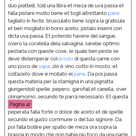
duo piattelli, tolli una libra et meza de uva passa et
falla pistare molto bene et togli altrettanto
pane
tagliato in fecte, brusculato bene sopra la graticula
et ben mogliato in bono aceto, pistalo insemi con
dicta uva passa. Et potendo havere del sangue,
overo la coratella dela salvagina, sarebe optimo
pestarla con queste cose, le quale ben peste se
deve distemperar col
brodo
di questa carne con
uno poco de
sapa
, ziò è vino cotto in mosto, et
coll’aceto dove è mollato el
pane
. Da poi passa
questa materia per la stamigna in una pignatta
giungendoli spetie, pepero, garofali et canella, over
cinnamomo, secundo te parrà necessario. Et questa
4r
peperata falla forte o dolce de aceto et de spetie
secundo el gusto commune o del tuo signore. Da
poi falla bollire per spatio de meza ora sopra la
brascia in modo che non habia più foco da una parte