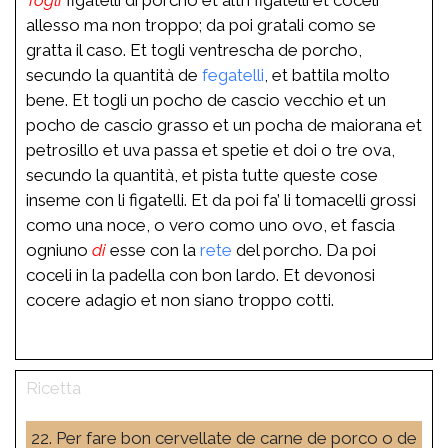
allesso ma non troppo; da poi gratali como se
gratta il caso. Et togli ventrescha de porcho,
secundo la quantità de
fegatelli
, et battila molto
bene. Et togli un pocho de cascio vecchio et un
pocho de cascio grasso et un pocha de maiorana et
petrosillo et uva passa et spetie et doi o tre ova,
secundo la quantità, et pista tutte queste cose
inseme con li figatelli. Et da poi fa’ li tomacelli grossi
como una noce, o vero como uno ovo, et fascia
ogniuno
di
esse con la
rete
del porcho. Da poi
coceli in la padella con bon lardo. Et devonosi
cocere adagio et non siano troppo cotti.
22. Per fare bon cervellate de carne de porco o de