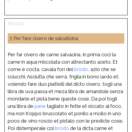
7. Per fare civero de salvaticina
Per far civero de carne salvacina, in prima coci la
carne in aqua miscolata con altrectanto aceto. Et
come è cocta, cavala fori del
brodo
, aziò che se
sciucchi. Asciutta che serrà, frigila in bono lardo et,
volendo fare duo piattelli del dicto civero, togli una
libra de uva passa et meza libra de amandole senza
mondarle et pista bene queste cose. Da poi togli
una libra de
pane
tagliato in fette et siccato al foco,
ma non troppo bruscolato et ponilo a mollo in uno
poco de vino roscio et pistalo con le predicte cose.
Poi distemperale col
brodo
de la dicta carne et