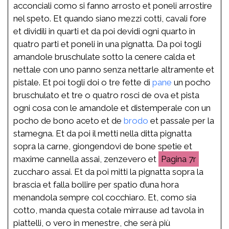
acconciali como si fanno arrosto et poneli arrostire
nel speto. Et quando siano mezzi cotti, cavali fore
et dividili in quarti et da poi devidi ogni quarto in
quatro parti et poneli in una pignatta. Da poi togli
amandole bruschulate sotto la cenere calda et
nettale con uno panno senza nettarle altramente et
pistale. Et poi togli doi o tre fette di
pane
un pocho
bruschulato et tre o quatro rosci de ova et pista
ogni cosa con le amandole et distemperale con un
pocho de bono aceto et de
brodo
et passale per la
stamegna. Et da poi il metti nella ditta pignatta
sopra la carne, giongendovi de bone spetie et
maxime cannella assai, zenzevero et
7r
zuccharo assai. Et da poi mitti la pignatta sopra la
brascia et falla bollire per spatio d’una hora
menandola sempre col cocchiaro. Et, como sia
cotto, manda questa cotale mirrause ad tavola in
piattelli, o vero in menestre, che serà più