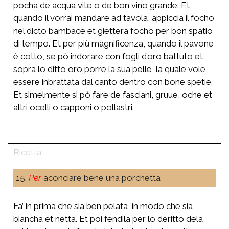
pocha de acqua vite o de bon vino grande. Et
quando il vorrai mandare ad tavola, appiccia il focho
nel dicto bambace et gietterà focho per bon spatio
di tempo. Et per più magnificenza, quando il pavone
è cotto, se pò indorare con fogli d’oro battuto et
sopra lo ditto oro porre la sua pelle, la quale vole
essere inbrattata dal canto dentro con bone spetie.
Et simelmente si pò fare de fasciani, gruue, oche et
altri ocelli o capponi o pollastri.
15.
Per
aconciare bene una porchetta
Fa’ in prima che sia ben pelata, in modo che sia
biancha et netta. Et poi fendila per lo deritto dela