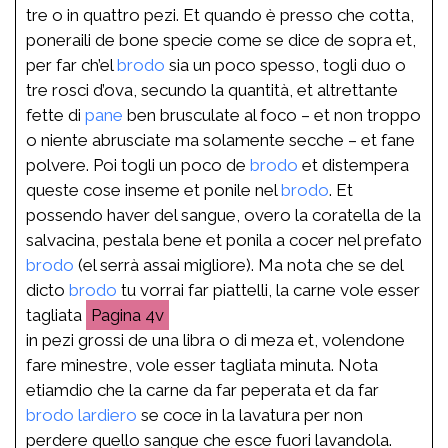
tre o in quattro pezi. Et quando è presso che cotta,
poneraili de bone specie come se dice de sopra et,
per far ch’el
brodo
sia un poco spesso, togli duo o
tre rosci d’ova, secundo la quantità, et altrettante
fette di
pane
ben brusculate al foco – et non troppo
o niente abrusciate ma solamente secche – et fane
polvere. Poi togli un poco de
brodo
et distempera
queste cose inseme et ponile nel
brodo
. Et
possendo haver del sangue, overo la coratella de la
salvacina, pestala bene et ponila a cocer nel prefato
brodo
(el serrà assai migliore). Ma nota che se del
dicto
brodo
tu vorrai far piattelli, la carne vole esser
tagliata
4v
in pezi grossi de una libra o di meza et, volendone
fare minestre, vole esser tagliata minuta. Nota
etiamdio che la carne da far peperata et da far
brodo
lardiero
se coce in la lavatura per non
perdere quello sangue che esce fuori lavandola.