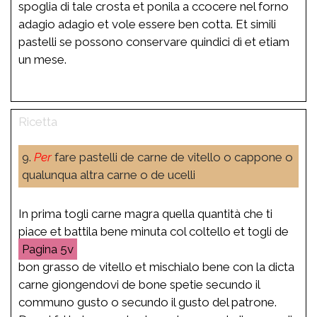
spoglia di tale crosta et ponila a ccocere nel forno
adagio adagio et vole essere ben cotta. Et simili
pastelli se possono conservare quindici dì et etiam
un mese.
9.
Per
fare pastelli de carne de vitello o cappone o
qualunqua altra carne o de ucelli
In prima togli carne magra quella quantità che ti
piace et battila bene minuta col coltello et togli de
5v
bon grasso de vitello et mischialo bene con la dicta
carne giongendovi de bone spetie secundo il
communo gusto o secundo il gusto del patrone.