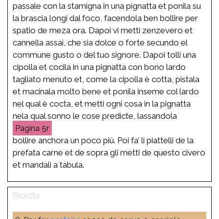
passale con la stamigna in una pignatta et ponila su
la brascia longi dal foco, facendola ben bollire per
spatio de meza ora. Dapoi vi metti zenzevero et
cannella assai, che sia dolce o forte secundo el
commune gusto o del tuo signore. Dapoi tolli una
cipolla et cocila in una pignatta con bono lardo
tagliato menuto et, come la cipolla è cotta, pistala
et macinala molto bene et ponila inseme col lardo
nel qual è cocta, et metti ogni cosa in la pignatta
nela qual sonno le cose predicte, lassandola
5r
bollire anchora un poco più. Poi fa’ li piattelli de la
prefata carne et de sopra gli metti de questo civero
et mandali a tabula.