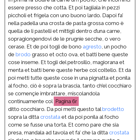
essere presso che cotta. Et poi tagliala in pezzi
piccholi et frigela con uno buono lardo. Dapoi fa’
nella padella una crosta de pasta grossa como è
quella de li pastelli et mittigli dentro d’una carne,
sopragiongendovi de le prugnie secche, o vero
cerase. Et de poi togli de bono
agresto
, un pocho
de
brodo
grasso et octo ova, et batti bene queste
cose inseme. Et togli del petrosillo, magiorana et
menta et batti bene queste herbe col coltello. Et da
poi metti tutte queste cose in una pignatta et ponila
al focho, ciò è sopra la brascia, tanto ch’el cocchiaro
se començie imbrattare, miscolandola
continuamente col
6r
ditto cocchiaro. Da poi metti questo tal
brodetto
sopra la ditta
crostata
et da poi ponila al focho
come se fusse una torta. Et como pare che sia
presa, mandala ad tavola et fa’ che la ditta
crostata