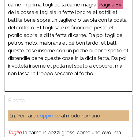
carne, in prima togli de la carne magra
8v
de la cossa e tagliala in fette longhe et sottili et
battile bene sopra un tagliero o tavola con la costa
del coltello. Et togli sale et finocchio pesto et
ponilo sopra la ditta fetta di carne. Da poi togli de
petrosimolo, maiorana et de bon lardo, et batti
queste cose inseme con un poche di bone spetie et
distendile bene queste cose in la dicta fetta. Da poi
involtela inseme et polla nel speto a ccocere, ma
non lassarla troppo seccare al focho.
19. Per fare
coppiette
al modo romano
Taglia
la carne in pezzi grossi come uno ovo, ma