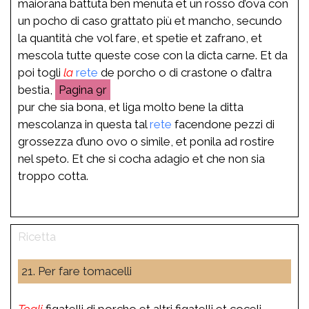
maiorana battuta ben menuta et un rosso d’ova con
un pocho di caso grattato più et mancho, secundo
la quantità che vol fare, et spetie et zafrano, et
mescola tutte queste cose con la dicta carne. Et da
poi togli
la
rete
de porcho o di crastone o d’altra
bestia,
9r
pur che sia bona, et liga molto bene la ditta
mescolanza in questa tal
rete
facendone pezzi di
grossezza d’uno ovo o simile, et ponila ad rostire
nel speto. Et che si cocha adagio et che non sia
troppo cotta.
21. Per fare tomacelli
Togli
figatelli di porcho et altri figatelli et coceli