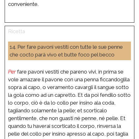
conveniente.
14. Per fare pavoni vestiti con tutte le sue penne
che cocto parà vivo et butte foco pel becco
Per
fare pavoni vestiti che pareno vivi, in prima se
vole amazare il pavone con una penna ficcandoglila
sopra al capo, o veramento cavargli il sangue sotto
la gola como ad un capretto. Et da poi fendilo sotto
lo corpo, ciò è da lo collo per insino ala coda,
tagliando solamente la pelle; et scorticalo
gentilmente, che non guasti né penne, né pelle. Et
quando tu haverai scorticato il corpo, rinversa la
pelle del collo per insino apresso al capo, poi taglia