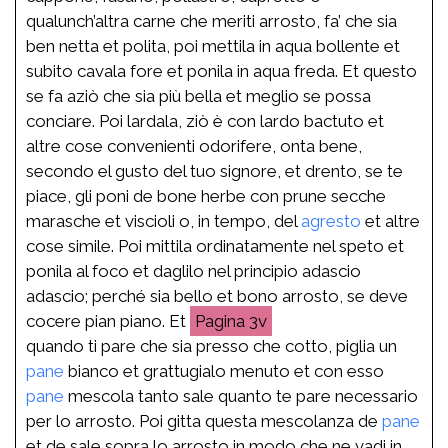
qualunch’altra carne che meriti arrosto, fa’ che sia
ben netta et polita, poi mettila in aqua bollente et
subito cavala fore et ponila in aqua freda. Et questo
se fa aziò che sia più bella et meglio se possa
conciare. Poi lardala, ziò è con lardo bactuto et
altre cose convenienti odorifere, onta bene,
secondo el gusto del tuo signore, et drento, se te
piace, gli poni de bone herbe con prune secche
marasche et viscioli o, in tempo, del
agresto
et altre
cose simile. Poi mittila ordinatamente nel speto et
ponila al foco et daglilo nel principio adascio
adascio; perché sia bello et bono arrosto, se deve
cocere pian piano. Et
3v
quando ti pare che sia presso che cotto, piglia un
pane
bianco et grattugialo menuto et con esso
pane
mescola tanto sale quanto te pare necessario
per lo arrosto. Poi gitta questa mescolanza de
pane
et de sale sopra lo arrosto in modo che ne vadi in