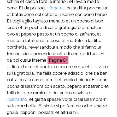
schina et caccia fore le interiori et lavala molto
bene. Et da poi togli i
fegatelli
de la ditta porchetta
et battili bene col coltello, inseme con bone herbe.
Et togli aglio tagliato menuto et un pocho di bon
lardo et un pocho di caso grattugiato et qualche
ovo et pepero pesto et un pocho di zafrano, et
mescola tutte queste cose et mettele in la ditta
porchetta, reversandola a modo che si fanno le
tenche, ciò è ponendo quello di dentro di fore. Et
da poi cusila inseme
8r
et ligala bene et ponila a ccocere nel speto, o vero
su la graticula, ma falla cocere adascio, che sia ben
cotta così la carne como etiamdio il pieno. Et fa’ un
pocha di salamora con aceto, pepero et zafrano et
tolli doi o tre ramicelle de lauoro o salvia o
rosmarino
, et gietta spesse volte di tal salamora in
su la porchetta. Et simile si pò fare de oche, anatre,
gruue, capponi, pollastri et altri simili.