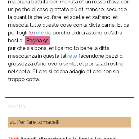
maiorana battuta ben menuta et un rosso d’ova con
un pocho di caso grattato più et mancho, secundo
la quantità che vol fare, et spetie et zafrano, et
mescola tutte queste cose con la dicta carne. Et da
poi togli
la
rete
de porcho o di crastone o d’altra
bestia,
9r
pur che sia bona, et liga molto bene la ditta
mescolanza in questa tal
rete
facendone pezzi di
grossezza d’uno ovo o simile, et ponila ad rostire
nel speto. Et che si cocha adagio et che non sia
troppo cotta.
21. Per fare tomacelli
Togli
figatelli di porcho et altri figatelli et coceli