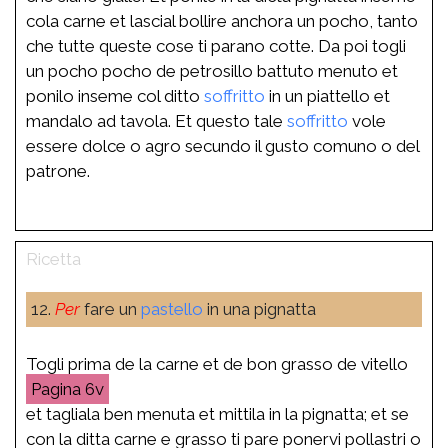
cola carne et lascial bollire anchora un pocho, tanto
che tutte queste cose ti parano cotte. Da poi togli
un pocho pocho de petrosillo battuto menuto et
ponilo inseme col ditto
soffritto
in un piattello et
mandalo ad tavola. Et questo tale
soffritto
vole
essere dolce o agro secundo il gusto comuno o del
patrone.
12.
Per
fare un
pastello
in una pignatta
Togli prima de la carne et de bon grasso de vitello
6v
et tagliala ben menuta et mittila in la pignatta; et se
con la ditta carne e grasso ti pare ponervi pollastri o