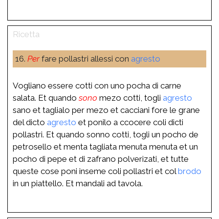
16.
Per
fare pollastri allessi con
agresto
Vogliano essere cotti con uno pocha di carne
salata. Et quando
sono
mezo cotti, togli
agresto
sano et taglialo per mezo et cacciani fore le grane
del dicto
agresto
et ponilo a ccocere coli dicti
pollastri. Et quando sonno cotti, togli un pocho de
petrosello et menta tagliata menuta menuta et un
pocho di pepe et di zafrano polverizati, et tutte
queste cose poni inseme coli pollastri et col
brodo
in un piattello. Et mandali ad tavola.