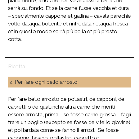
pianamente, aziò che non ve andassi la terra che
serrà sul fondo. Et se la carne fusse vecchia et dura
– specialmente cappone et gallina – cavala parechie
volte dal’aqua bollente et rinfredala nel’aqua fresca
et in questo modo serrà più bella et più presto
cotta.
4. Per fare ogni bello arrosto
Per fare bello arrosto de pollastri, de capponi, de
capretti o de qualunche altra carne che meriti
essere arrosta, prima – se fosse carne grossa – fagli
trare un boglio (excepto se fosse de vitello giovine)
et poi lardala come se fanno li arrosti. Se fosse
cappone, fasano, pollastro, capretto o