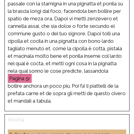
passale con la stamigna in una pignatta et ponila su
la brascia longi dal foco, facendola ben bollire per
spatio de meza ora. Dapoi vi metti zenzevero et
cannella assai, che sia dolce o forte secundo el
commune gusto o del tuo signore. Dapoi tolli una
cipolla et cocila in una pignatta con bono lardo
tagliato menuto et, come la cipolla è cotta, pistala
et macinala molto bene et ponila inseme col lardo
nel qual è cocta, et metti ogni cosa in la pignatta
nela qual sonno le cose predicte, lassandola
5r
bollire anchora un poco più. Poi fa’ li piattelli de la
prefata carne et de sopra gli metti de questo civero
et mandali a tabula.