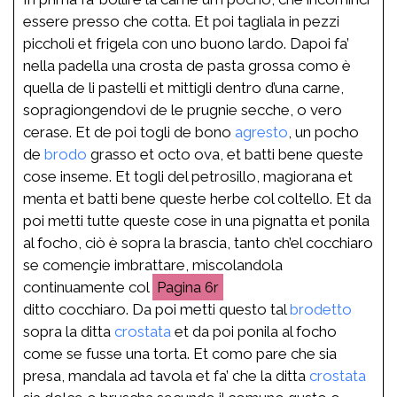
essere presso che cotta. Et poi tagliala in pezzi
piccholi et frigela con uno buono lardo. Dapoi fa’
nella padella una crosta de pasta grossa como è
quella de li pastelli et mittigli dentro d’una carne,
sopragiongendovi de le prugnie secche, o vero
cerase. Et de poi togli de bono
agresto
, un pocho
de
brodo
grasso et octo ova, et batti bene queste
cose inseme. Et togli del petrosillo, magiorana et
menta et batti bene queste herbe col coltello. Et da
poi metti tutte queste cose in una pignatta et ponila
al focho, ciò è sopra la brascia, tanto ch’el cocchiaro
se començie imbrattare, miscolandola
continuamente col
6r
ditto cocchiaro. Da poi metti questo tal
brodetto
sopra la ditta
crostata
et da poi ponila al focho
come se fusse una torta. Et como pare che sia
presa, mandala ad tavola et fa’ che la ditta
crostata