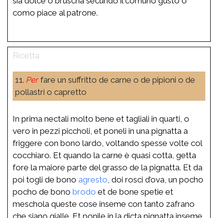
sia dolce o bruscha secundo il comuno gusto o
como piace al patrone.
11.
Per
fare un suffritto de carne o de pipioni o de
pollastri o capretto
In prima nectali molto bene et tagliali in quarti, o
vero in pezzi piccholi, et poneli in una pignatta a
friggere con bono lardo, voltando spesse volte col
cocchiaro. Et quando la carne è quasi cotta, getta
fore la maiore parte del grasso de la pignatta. Et da
poi togli de bono
agresto
, doi rosci d’ova, un pocho
pocho de bono
brodo
et de bone spetie et
meschola queste cose inseme con tanto zafrano
che siano gialle. Et ponile in la dicta pignatta inseme