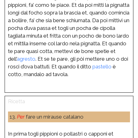
pippioni, fa’ como te piace. Et da poi mitti la pignatta
longi dal focho sopra la brascia et, quando comincia
a bollire, fa’ che sia bene schiumata. Da poi mittivi un
pocha d’uva passa et togli un pocha de cipolla
tagliata minuta et fritta con un pocho de bono lardo
et mittila inseme col lardo nela pignatta. Et quando
te pare quasi cotta, mettevi de bone spetie et
dell’
agresto
. Et se te pare, gli pòi mettere uno o doi
rosci d’ova battuti. Et quando il ditto
pastello
è
cotto, mandalo ad tavola.
13.
Per
fare un mirause catalano
In prima togli pippioni o pollastri o capponi et