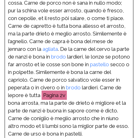
cossa. Carne de porco non è sana in nullo modo;
pur la schina vole esser arrosto, quando è fresco,
con cepolle, et il resto pòi salare, o come ti piace.
Carne de capretto è tutta bona allesso et arrosto,
ma la parte drieto è meglio arrosto. Similemente è
l’agnello. Carne de capra è bona del mese de
jennaro con la
agliata
. De la carne del cervo la parte
de nanzi è bona in
brodo
lardieri, le lonze se potono
far arrosto et le cosse son bone in
pastello
secco o
in polpette. Similemente è bona la carne del
capriolo. Carne de porco salvatico vole esser in
peperata o in civero o in
brodo
lardieri. Carne de
lepore è tutta
2v
bona arrosta, ma la parte de drieto è migliore et la
parte de nanzi è buona in sapore come è dicto.
Carne de coniglio è meglio arrosto che in niuno
altro modo et li lumbi sono la miglior parte de esso.
Carne de urso è bona in pastelli.