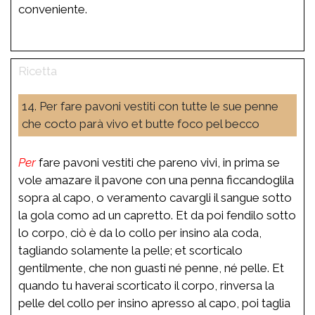
conveniente.
14. Per fare pavoni vestiti con tutte le sue penne
che cocto parà vivo et butte foco pel becco
Per
fare pavoni vestiti che pareno vivi, in prima se
vole amazare il pavone con una penna ficcandoglila
sopra al capo, o veramento cavargli il sangue sotto
la gola como ad un capretto. Et da poi fendilo sotto
lo corpo, ciò è da lo collo per insino ala coda,
tagliando solamente la pelle; et scorticalo
gentilmente, che non guasti né penne, né pelle. Et
quando tu haverai scorticato il corpo, rinversa la
pelle del collo per insino apresso al capo, poi taglia