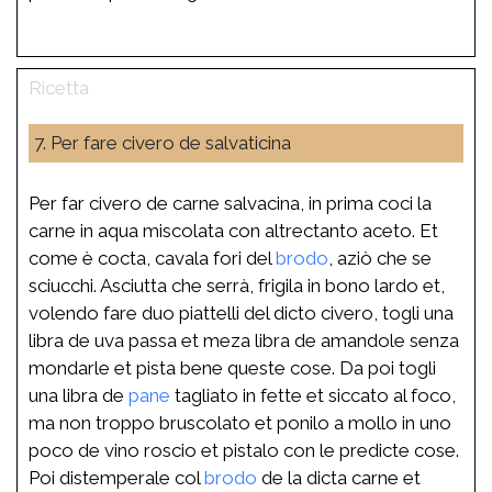
7. Per fare civero de salvaticina
Per far civero de carne salvacina, in prima coci la
carne in aqua miscolata con altrectanto aceto. Et
come è cocta, cavala fori del
brodo
, aziò che se
sciucchi. Asciutta che serrà, frigila in bono lardo et,
volendo fare duo piattelli del dicto civero, togli una
libra de uva passa et meza libra de amandole senza
mondarle et pista bene queste cose. Da poi togli
una libra de
pane
tagliato in fette et siccato al foco,
ma non troppo bruscolato et ponilo a mollo in uno
poco de vino roscio et pistalo con le predicte cose.
Poi distemperale col
brodo
de la dicta carne et