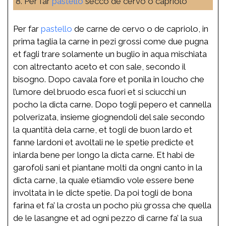
8. Per far
pastello
secco de cervo o capriolo
Per far
pastello
de carne de cervo o de capriolo, in
prima taglia la carne in pezi grossi come due pugna
et fagli trare solamente un buglio in aqua mischiata
con altrectanto aceto et con sale, secondo il
bisogno. Dopo cavala fore et ponila in loucho che
l’umore del bruodo esca fuori et si sciucchi un
pocho la dicta carne. Dopo togli pepero et cannella
polverizata, insieme giognendoli del sale secondo
la quantità dela carne, et togli de buon lardo et
fanne lardoni et avoltali ne le spetie predicte et
inlarda bene per longo la dicta carne. Et habi de
garofoli sani et piantane molti da ongni canto in la
dicta carne, la quale etiamdio vole essere bene
involtata in le dicte spetie. Da poi togli de bona
farina et fa’ la crosta un pocho più grossa che quella
de le lasangne et ad ogni pezzo di carne fa’ la sua