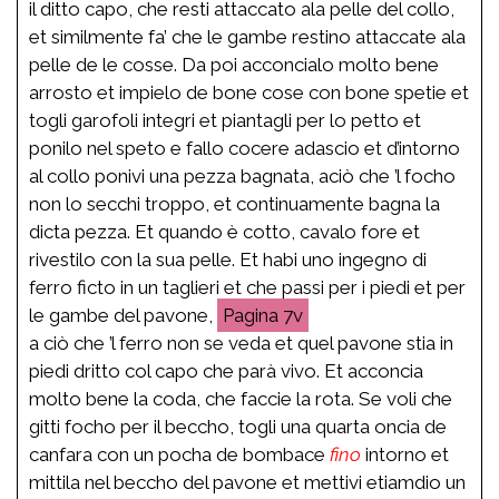
il ditto capo, che resti attaccato ala pelle del collo,
et similmente fa’ che le gambe restino attaccate ala
pelle de le cosse. Da poi acconcialo molto bene
arrosto et impielo de bone cose con bone spetie et
togli garofoli integri et piantagli per lo petto et
ponilo nel speto e fallo cocere adascio et d’intorno
al collo ponivi una pezza bagnata, aciò che ’l focho
non lo secchi troppo, et continuamente bagna la
dicta pezza. Et quando è cotto, cavalo fore et
rivestilo con la sua pelle. Et habi uno ingegno di
ferro ficto in un taglieri et che passi per i piedi et per
le gambe del pavone,
7v
a ciò che ’l ferro non se veda et quel pavone stia in
piedi dritto col capo che parà vivo. Et acconcia
molto bene la coda, che faccie la rota. Se voli che
gitti focho per il beccho, togli una quarta oncia de
canfara con un pocha de bombace
fino
intorno et
mittila nel beccho del pavone et mettivi etiamdio un