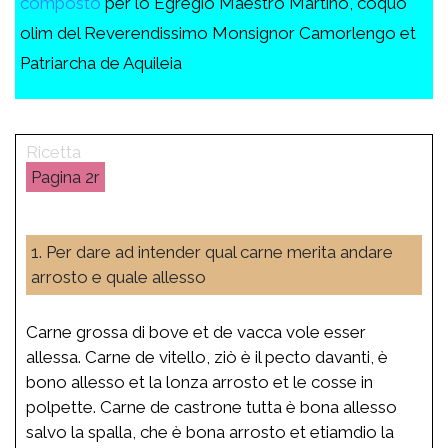
composto
per lo Egregio Maestro Martino, coquo
olim del Reverendissimo Monsignor Camorlengo et
Patriarcha de Aquileia
2r
1. Per dare ad intender qual carne merita andare
arrosto e quale allesso
Carne grossa di bove et de vacca vole esser
allessa. Carne de vitello, ziò è il pecto davanti, è
bono allesso et la lonza arrosto et le cosse in
polpette. Carne de castrone tutta è bona allesso
salvo la spalla, che è bona arrosto et etiamdio la