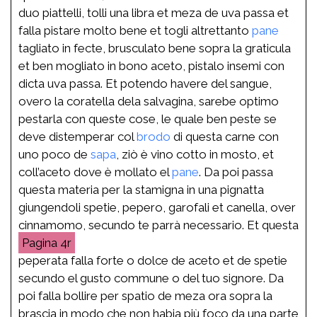
duo piattelli, tolli una libra et meza de uva passa et
falla pistare molto bene et togli altrettanto
pane
tagliato in fecte, brusculato bene sopra la graticula
et ben mogliato in bono aceto, pistalo insemi con
dicta uva passa. Et potendo havere del sangue,
overo la coratella dela salvagina, sarebe optimo
pestarla con queste cose, le quale ben peste se
deve distemperar col
brodo
di questa carne con
uno poco de
sapa
, ziò è vino cotto in mosto, et
coll’aceto dove è mollato el
pane
. Da poi passa
questa materia per la stamigna in una pignatta
giungendoli spetie, pepero, garofali et canella, over
cinnamomo, secundo te parrà necessario. Et questa
4r
peperata falla forte o dolce de aceto et de spetie
secundo el gusto commune o del tuo signore. Da
poi falla bollire per spatio de meza ora sopra la
brascia in modo che non habia più foco da una parte