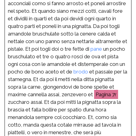
acconciali como si fanno arrosto et poneli arrostire
nel speto. Et quando siano mezzi cotti, cavali fore
et dividili in quarti et da poi devidi ogni quarto in
quatro parti et poneli in una pignatta. Da poi togli
amandole bruschulate sotto la cenere calda et
nettale con uno panno senza nettarle altramente et
pistale. Et poi togli doi o tre fette di
pane
un pocho
bruschulato et tre o quatro rosci de ova et pista
ogni cosa con le amandole et distemperale con un
pocho de bono aceto et de
brodo
et passale per la
stamegna. Et da poi il metti nella ditta pignatta
sopra la carne, giongendovi de bone spetie et
maxime cannella assai, zenzevero et
7r
zuccharo assai. Et da poi mitti la pignatta sopra la
brascia et falla bollire per spatio d’una hora
menandola sempre col cocchiaro. Et, como sia
cotto, manda questa cotale mirrause ad tavola in
piattelli, o vero in menestre, che serà più