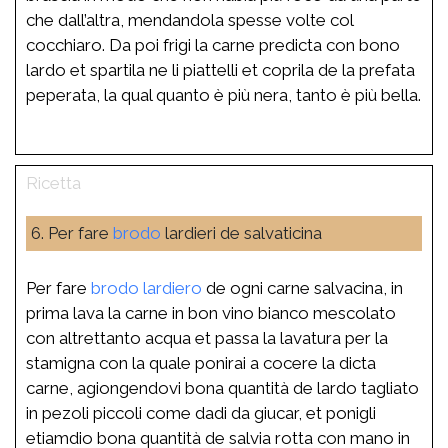
che dall’altra, mendandola spesse volte col
cocchiaro. Da poi frigi la carne predicta con bono
lardo et spartila ne li piattelli et coprila de la prefata
peperata, la qual quanto è più nera, tanto è più bella.
6. Per fare
brodo
lardieri de salvaticina
Per fare
brodo
lardiero
de ogni carne salvacina, in
prima lava la carne in bon vino bianco mescolato
con altrettanto acqua et passa la lavatura per la
stamigna con la quale ponirai a cocere la dicta
carne, agiongendovi bona quantità de lardo tagliato
in pezoli piccoli come dadi da giucar, et ponigli
etiamdio bona quantità de salvia rotta con mano in