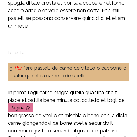
spoglia di tale crosta et ponila a ccocere nel forno
adagio adagio et vole essere ben cotta. Et simili
pastelli se possono conservare quindici dì et etiam
un mese.
9.
Per
fare pastelli de carne de vitello o cappone o
qualunqua altra carne o de ucelli
In prima togli carne magra quella quantità che ti
piace et battila bene minuta col coltello et togli de
5v
bon grasso de vitello et mischialo bene con la dicta
carne giongendovi de bone spetie secundo il
communo gusto o secundo il gusto del patrone.