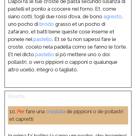
Dapoi fa’ le tue croste de pasta secundo l’usanza di
pastelli et ponilo a ccocere nel forno. Et, come
siano cotti, togli due rossi d’ova, de bono
agresto
,
uno pocho di
brodo
grasso et un pocho di
zafarano, et batti bene queste cose inseme et
ponele nel
pastello
. Et se tu non sapessi fare le
croste, cocelo nela padella como se fanno le torte.
Et nel dicto
pastello
si pò mettere uno o doi
pollastri, o vero pippioni o capponi o qualunque
altro ucello, integro o tagliato.
10.
Per
fare una
crostata
de pippioni o de pollastri
et capretti
In prima fa’ bollire la carne um pocho, che incominci