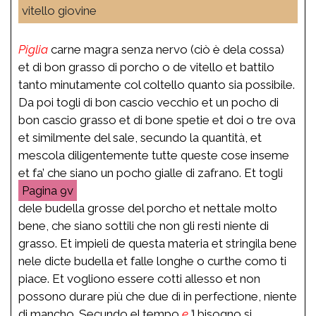
vitello giovine
Piglia
carne magra senza nervo (ciò è dela cossa)
et di bon grasso di porcho o de vitello et battilo
tanto minutamente col coltello quanto sia possibile.
Da poi togli di bon cascio vecchio et un pocho di
bon cascio grasso et di bone spetie et doi o tre ova
et similmente del sale, secundo la quantità, et
mescola diligentemente tutte queste cose inseme
et fa’ che siano un pocho gialle di zafrano. Et togli
9v
dele budella grosse del porcho et nettale molto
bene, che siano sottili che non gli resti niente di
grasso. Et impieli de questa materia et stringila bene
nele dicte budella et falle longhe o curthe como ti
piace. Et vogliono essere cotti allesso et non
possono durare più che due dì in perfectione, niente
di mancho. Secundo el tempo
e
’l bisogno si