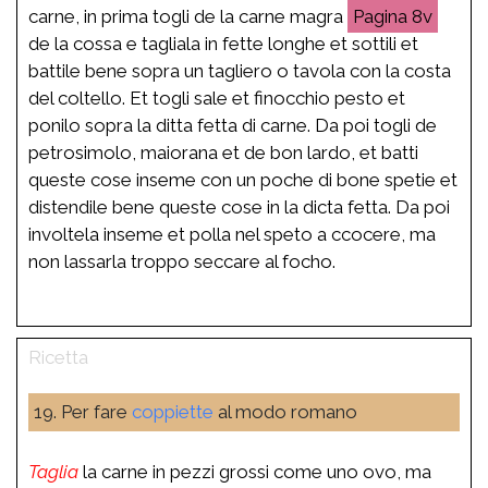
carne, in prima togli de la carne magra
8v
de la cossa e tagliala in fette longhe et sottili et
battile bene sopra un tagliero o tavola con la costa
del coltello. Et togli sale et finocchio pesto et
ponilo sopra la ditta fetta di carne. Da poi togli de
petrosimolo, maiorana et de bon lardo, et batti
queste cose inseme con un poche di bone spetie et
distendile bene queste cose in la dicta fetta. Da poi
involtela inseme et polla nel speto a ccocere, ma
non lassarla troppo seccare al focho.
19. Per fare
coppiette
al modo romano
Taglia
la carne in pezzi grossi come uno ovo, ma