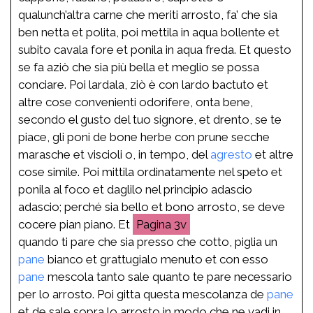
qualunch’altra carne che meriti arrosto, fa’ che sia
ben netta et polita, poi mettila in aqua bollente et
subito cavala fore et ponila in aqua freda. Et questo
se fa aziò che sia più bella et meglio se possa
conciare. Poi lardala, ziò è con lardo bactuto et
altre cose convenienti odorifere, onta bene,
secondo el gusto del tuo signore, et drento, se te
piace, gli poni de bone herbe con prune secche
marasche et viscioli o, in tempo, del
agresto
et altre
cose simile. Poi mittila ordinatamente nel speto et
ponila al foco et daglilo nel principio adascio
adascio; perché sia bello et bono arrosto, se deve
cocere pian piano. Et
3v
quando ti pare che sia presso che cotto, piglia un
pane
bianco et grattugialo menuto et con esso
pane
mescola tanto sale quanto te pare necessario
per lo arrosto. Poi gitta questa mescolanza de
pane
et de sale sopra lo arrosto in modo che ne vadi in