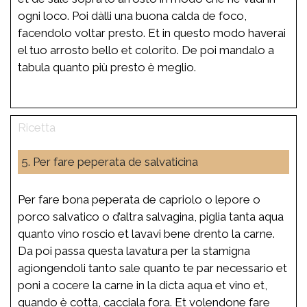
ogni loco. Poi dàlli una buona calda de foco,
facendolo voltar presto. Et in questo modo haverai
el tuo arrosto bello et colorito. De poi mandalo a
tabula quanto più presto è meglio.
5. Per fare peperata de salvaticina
Per fare bona peperata de capriolo o lepore o
porco salvatico o d’altra salvagina, piglia tanta aqua
quanto vino roscio et lavavi bene drento la carne.
Da poi passa questa lavatura per la stamigna
agiongendoli tanto sale quanto te par necessario et
poni a cocere la carne in la dicta aqua et vino et,
quando è cotta, cacciala fora. Et volendone fare