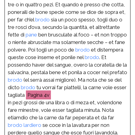
tre o in quattro pezi. Et quando è presso che cotta,
poneraili de bone specie come se dice de sopra et,
per far ch’el
brodo
sia un poco spesso, togli duo o
tre rosci d’ova, secundo la quantità, et altrettante
fette di
pane
ben brusculate al foco – et non troppo
o niente abrusciate ma solamente secche – et fane
polvere. Poi togli un poco de
brodo
et distempera
queste cose inseme et ponile nel
brodo
. Et
possendo haver del sangue, overo la coratella de la
salvacina, pestala bene et ponila a cocer nel prefato
brodo
(el serrà assai migliore). Ma nota che se del
dicto
brodo
tu vorrai far piattelli, la carne vole esser
tagliata
4v
in pezi grossi de una libra o di meza et, volendone
fare minestre, vole esser tagliata minuta. Nota
etiamdio che la carne da far peperata et da far
brodo
lardiero
se coce in la lavatura per non
perdere quello sangue che esce fuori lavandola.