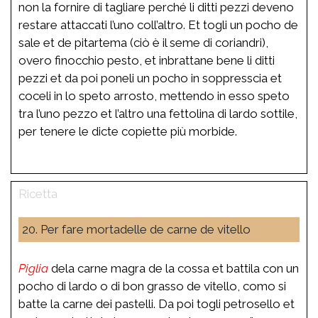
non la fornire di tagliare perché li ditti pezzi deveno
restare attaccati l’uno coll’altro. Et togli un pocho de
sale et de pitartema (ciò è il seme di coriandri),
overo finocchio pesto, et inbrattane bene li ditti
pezzi et da poi poneli un pocho in soppresscia et
coceli in lo speto arrosto, mettendo in esso speto
tra l’uno pezzo et l’altro una fettolina di lardo sottile,
per tenere le dicte copiette più morbide.
20. Per fare mortadelle de carne de vitello
Piglia
dela carne magra de la cossa et battila con un
pocho di lardo o di bon grasso de vitello, como si
batte la carne dei pastelli. Da poi togli petrosello et