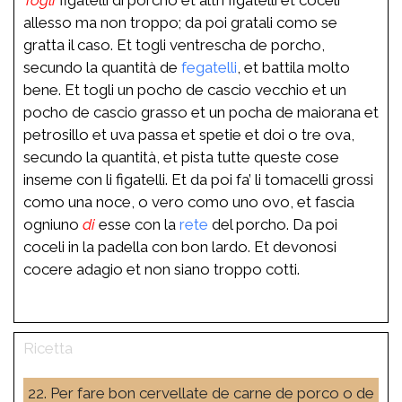
allesso ma non troppo; da poi gratali como se
gratta il caso. Et togli ventrescha de porcho,
secundo la quantità de
fegatelli
, et battila molto
bene. Et togli un pocho de cascio vecchio et un
pocho de cascio grasso et un pocha de maiorana et
petrosillo et uva passa et spetie et doi o tre ova,
secundo la quantità, et pista tutte queste cose
inseme con li figatelli. Et da poi fa’ li tomacelli grossi
como una noce, o vero como uno ovo, et fascia
ogniuno
di
esse con la
rete
del porcho. Da poi
coceli in la padella con bon lardo. Et devonosi
cocere adagio et non siano troppo cotti.
22. Per fare bon cervellate de carne de porco o de