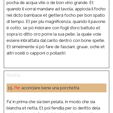
pocha de acqua vite o de bon vino grande. Et
quando il vorrai mandare ad tavola, appiccia il focho
nel dicto bambace et gietterà focho per bon spatio
di tempo. Et per più magnificenza, quando il pavone
è cotto, se pò indorare con fogli d’oro battuto et
sopra lo ditto oro porre la sua pelle, la quale vole
essere inbrattata dal canto dentro con bone spetie.
Et simelmente si pò fare de fasciani, gruue, oche et
altri ocelli o capponi o pollastri.
15.
Per
aconciare bene una porchetta
Fa’ in prima che sia ben pelata, in modo che sia
biancha et netta. Et poi fendila per lo deritto dela