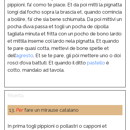
pippioni, fa’ como te piace. Et da poi mitti la pignatta
longi dal focho sopra la brascia et, quando comincia
a bollire, fa’ che sia bene schiumata. Da poi mittivi un
pocha d’uva passa et togli un pocha de cipolla
tagliata minuta et fritta con un pocho de bono lardo
et mittila inseme col lardo nela pignatta. Et quando
te pare quasi cotta, mettevi de bone spetie et
dell’
agresto
. Et se te pare, gli pòi mettere uno o doi
rosci d’ova battuti. Et quando il ditto
pastello
è
cotto, mandalo ad tavola.
13.
Per
fare un mirause catalano
In prima togli pippioni o pollastri o capponi et