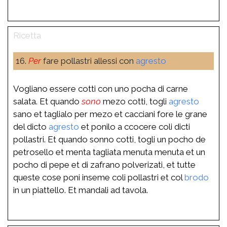
16.
Per
fare pollastri allessi con
agresto
Vogliano essere cotti con uno pocha di carne
salata. Et quando
sono
mezo cotti, togli
agresto
sano et taglialo per mezo et cacciani fore le grane
del dicto
agresto
et ponilo a ccocere coli dicti
pollastri. Et quando sonno cotti, togli un pocho de
petrosello et menta tagliata menuta menuta et un
pocho di pepe et di zafrano polverizati, et tutte
queste cose poni inseme coli pollastri et col
brodo
in un piattello. Et mandali ad tavola.