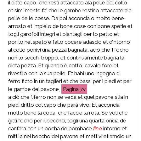
il ditto capo, che resti attaccato ala pelle del collo,
et similmente fa’ che le gambe restino attaccate ala
pelle de le cosse. Da poi acconcialo molto bene
arrosto et impielo de bone cose con bone spetie et
togli garofoli integri et piantagli per lo petto et
ponilo nel speto e fallo cocere adascio et d’intorno
al collo ponivi una pezza bagnata, aciò che ’l focho
non lo secchi troppo, et continuamente bagna la
dicta pezza. Et quando è cotto, cavalo fore et
rivestilo con la sua pelle. Et habi uno ingegno di
ferro ficto in un taglieri et che passi per i piedi et per
le gambe del pavone,
7v
a ciò che ’l ferro non se veda et quel pavone stia in
piedi dritto col capo che parà vivo. Et acconcia
molto bene la coda, che faccie la rota. Se voli che
gitti focho per il beccho, togli una quarta oncia de
canfara con un pocha de bombace
fino
intorno et
mittila nel beccho del pavone et mettivi etiamdio un