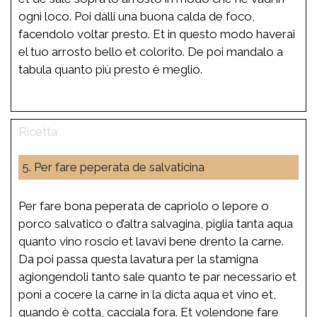
ogni loco. Poi dàlli una buona calda de foco,
facendolo voltar presto. Et in questo modo haverai
el tuo arrosto bello et colorito. De poi mandalo a
tabula quanto più presto è meglio.
5. Per fare peperata de salvaticina
Per fare bona peperata de capriolo o lepore o
porco salvatico o d’altra salvagina, piglia tanta aqua
quanto vino roscio et lavavi bene drento la carne.
Da poi passa questa lavatura per la stamigna
agiongendoli tanto sale quanto te par necessario et
poni a cocere la carne in la dicta aqua et vino et,
quando è cotta, cacciala fora. Et volendone fare