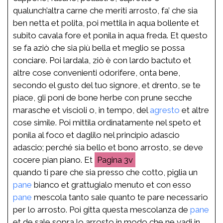
qualunch’altra carne che meriti arrosto, fa’ che sia
ben netta et polita, poi mettila in aqua bollente et
subito cavala fore et ponila in aqua freda. Et questo
se fa aziò che sia più bella et meglio se possa
conciare. Poi lardala, ziò è con lardo bactuto et
altre cose convenienti odorifere, onta bene,
secondo el gusto del tuo signore, et drento, se te
piace, gli poni de bone herbe con prune secche
marasche et viscioli o, in tempo, del
agresto
et altre
cose simile. Poi mittila ordinatamente nel speto et
ponila al foco et daglilo nel principio adascio
adascio; perché sia bello et bono arrosto, se deve
cocere pian piano. Et
3v
quando ti pare che sia presso che cotto, piglia un
pane
bianco et grattugialo menuto et con esso
pane
mescola tanto sale quanto te pare necessario
per lo arrosto. Poi gitta questa mescolanza de
pane
et de sale sopra lo arrosto in modo che ne vadi in