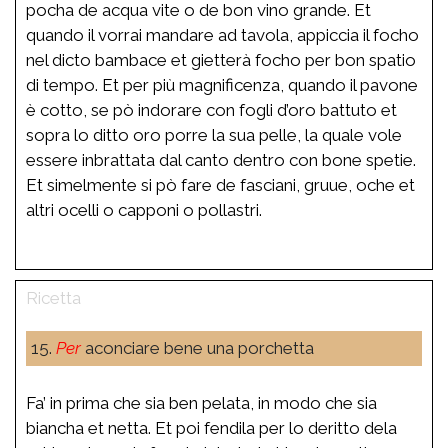
pocha de acqua vite o de bon vino grande. Et
quando il vorrai mandare ad tavola, appiccia il focho
nel dicto bambace et gietterà focho per bon spatio
di tempo. Et per più magnificenza, quando il pavone
è cotto, se pò indorare con fogli d’oro battuto et
sopra lo ditto oro porre la sua pelle, la quale vole
essere inbrattata dal canto dentro con bone spetie.
Et simelmente si pò fare de fasciani, gruue, oche et
altri ocelli o capponi o pollastri.
15.
Per
aconciare bene una porchetta
Fa’ in prima che sia ben pelata, in modo che sia
biancha et netta. Et poi fendila per lo deritto dela