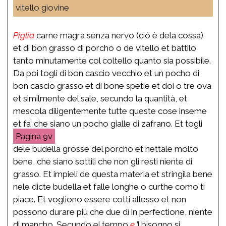
vitello giovine
Piglia
carne magra senza nervo (ciò è dela cossa)
et di bon grasso di porcho o de vitello et battilo
tanto minutamente col coltello quanto sia possibile.
Da poi togli di bon cascio vecchio et un pocho di
bon cascio grasso et di bone spetie et doi o tre ova
et similmente del sale, secundo la quantità, et
mescola diligentemente tutte queste cose inseme
et fa’ che siano un pocho gialle di zafrano. Et togli
9v
dele budella grosse del porcho et nettale molto
bene, che siano sottili che non gli resti niente di
grasso. Et impieli de questa materia et stringila bene
nele dicte budella et falle longhe o curthe como ti
piace. Et vogliono essere cotti allesso et non
possono durare più che due dì in perfectione, niente
di mancho. Secundo el tempo
e
’l bisogno si