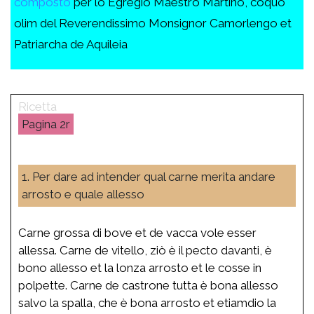
composto
per lo Egregio Maestro Martino, coquo
olim del Reverendissimo Monsignor Camorlengo et
Patriarcha de Aquileia
2r
1. Per dare ad intender qual carne merita andare
arrosto e quale allesso
Carne grossa di bove et de vacca vole esser
allessa. Carne de vitello, ziò è il pecto davanti, è
bono allesso et la lonza arrosto et le cosse in
polpette. Carne de castrone tutta è bona allesso
salvo la spalla, che è bona arrosto et etiamdio la