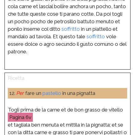
cola carne et lascial bollire anchora un pocho, tanto
che tutte queste cose ti parano cotte. Da poi togli
un pocho pocho de petrosillo battuto menuto et
ponilo inseme col ditto
soffritto
in un piattello et
mandalo ad tavola. Et questo tale
soffritto
vole
essere dolce o agro secundo il gusto comuno o del
patrone.
12.
Per
fare un
pastello
in una pignatta
Togli prima de la carne et de bon grasso de vitello
6v
et tagliala ben menuta et mittila in la pignatta; et se
con la ditta carne e grasso ti pare ponervi pollastri o