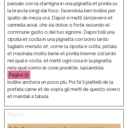
passale con la stamigna in una pignatta et ponila su
la brascia longi dal foco, facendola ben bollire per
spatio de meza ora. Dapoi vi metti zenzevero et
cannella assai, che sia dolce o forte secundo el
commune gusto o del tuo signore. Dapoi tolli una
cipolla et cocila in una pignatta con bono lardo
tagliato menuto et, come la cipolla è cotta, pistala
et macinala molto bene et ponila inseme col lardo
nel qual è cocta, et metti ogni cosa in la pignatta
nela qual sonno le cose predicte, lassandola
5r
bollire anchora un poco più. Poi fa’ li piattelli de la
prefata carne et de sopra gli metti de questo civero
et mandali a tabula.