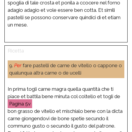
spoglia di tale crosta et ponila a ccocere nel forno
adagio adagio et vole essere ben cotta. Et simili
pastelli se possono conservare quindici dì et etiam
un mese.
9.
Per
fare pastelli de carne de vitello o cappone o
qualunqua altra carne o de ucelli
In prima togli carne magra quella quantità che ti
piace et battila bene minuta col coltello et togli de
5v
bon grasso de vitello et mischialo bene con la dicta
carne giongendovi de bone spetie secundo il
communo gusto o secundo il gusto del patrone.