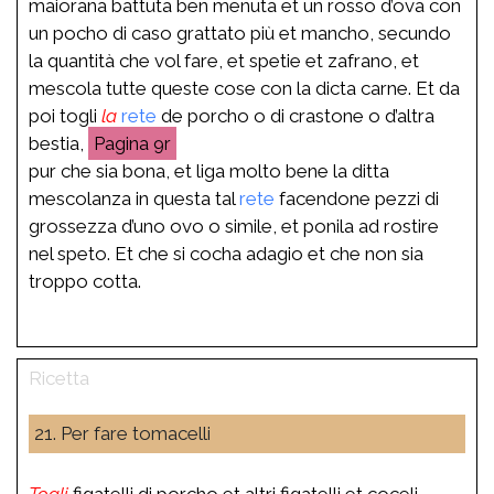
maiorana battuta ben menuta et un rosso d’ova con
un pocho di caso grattato più et mancho, secundo
la quantità che vol fare, et spetie et zafrano, et
mescola tutte queste cose con la dicta carne. Et da
poi togli
la
rete
de porcho o di crastone o d’altra
bestia,
9r
pur che sia bona, et liga molto bene la ditta
mescolanza in questa tal
rete
facendone pezzi di
grossezza d’uno ovo o simile, et ponila ad rostire
nel speto. Et che si cocha adagio et che non sia
troppo cotta.
21. Per fare tomacelli
Togli
figatelli di porcho et altri figatelli et coceli