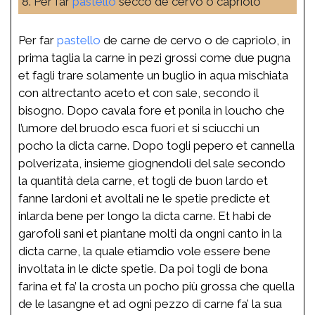
8. Per far
pastello
secco de cervo o capriolo
Per far
pastello
de carne de cervo o de capriolo, in
prima taglia la carne in pezi grossi come due pugna
et fagli trare solamente un buglio in aqua mischiata
con altrectanto aceto et con sale, secondo il
bisogno. Dopo cavala fore et ponila in loucho che
l’umore del bruodo esca fuori et si sciucchi un
pocho la dicta carne. Dopo togli pepero et cannella
polverizata, insieme giognendoli del sale secondo
la quantità dela carne, et togli de buon lardo et
fanne lardoni et avoltali ne le spetie predicte et
inlarda bene per longo la dicta carne. Et habi de
garofoli sani et piantane molti da ongni canto in la
dicta carne, la quale etiamdio vole essere bene
involtata in le dicte spetie. Da poi togli de bona
farina et fa’ la crosta un pocho più grossa che quella
de le lasangne et ad ogni pezzo di carne fa’ la sua