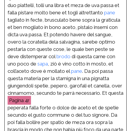
duo piattelli, tolli una libra et meza de uva passa et
falla pistare molto bene et togli altrettanto
pane
tagliato in fecte, brusculato bene sopra la graticula
et ben mogliato in bono aceto, pistalo insemi con
dicta uva passa. Et potendo havere del sangue,
overo la coratella dela salvagina, sarebe optimo
pestarla con queste cose, le quale ben peste se
deve distemperar col
brodo
di questa carne con
uno poco de
sapa
, ziò è vino cotto in mosto, et
coll’aceto dove è mollato el
pane
. Da poi passa
questa materia per la stamigna in una pignatta
giungendoli spetie, pepero, garofali et canella, over
cinnamomo, secundo te parrà necessario. Et questa
4r
peperata falla forte o dolce de aceto et de spetie
secundo el gusto commune o del tuo signore. Da
poi falla bollire per spatio de meza ora sopra la
brascia in modo che non habia più foco da una parte