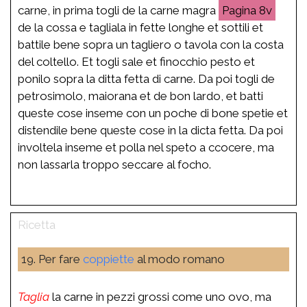
carne, in prima togli de la carne magra
8v
de la cossa e tagliala in fette longhe et sottili et
battile bene sopra un tagliero o tavola con la costa
del coltello. Et togli sale et finocchio pesto et
ponilo sopra la ditta fetta di carne. Da poi togli de
petrosimolo, maiorana et de bon lardo, et batti
queste cose inseme con un poche di bone spetie et
distendile bene queste cose in la dicta fetta. Da poi
involtela inseme et polla nel speto a ccocere, ma
non lassarla troppo seccare al focho.
19. Per fare
coppiette
al modo romano
Taglia
la carne in pezzi grossi come uno ovo, ma