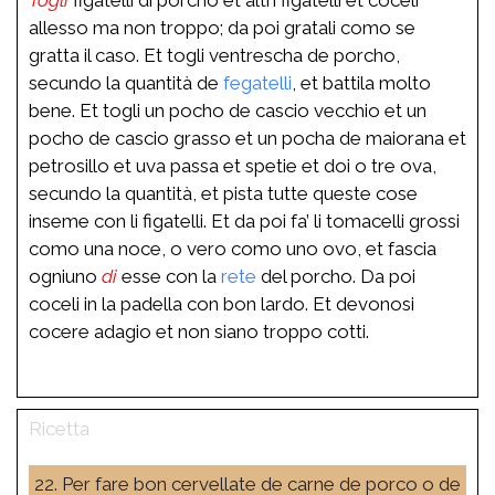
allesso ma non troppo; da poi gratali como se
gratta il caso. Et togli ventrescha de porcho,
secundo la quantità de
fegatelli
, et battila molto
bene. Et togli un pocho de cascio vecchio et un
pocho de cascio grasso et un pocha de maiorana et
petrosillo et uva passa et spetie et doi o tre ova,
secundo la quantità, et pista tutte queste cose
inseme con li figatelli. Et da poi fa’ li tomacelli grossi
como una noce, o vero como uno ovo, et fascia
ogniuno
di
esse con la
rete
del porcho. Da poi
coceli in la padella con bon lardo. Et devonosi
cocere adagio et non siano troppo cotti.
22. Per fare bon cervellate de carne de porco o de