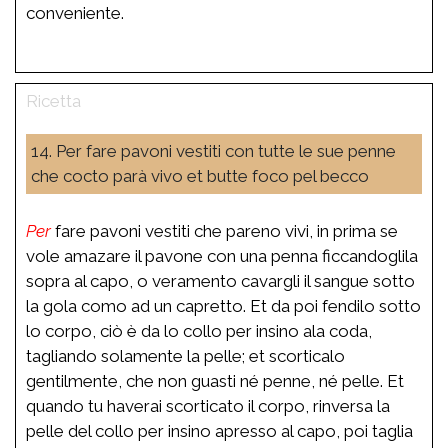
conveniente.
14. Per fare pavoni vestiti con tutte le sue penne
che cocto parà vivo et butte foco pel becco
Per
fare pavoni vestiti che pareno vivi, in prima se
vole amazare il pavone con una penna ficcandoglila
sopra al capo, o veramento cavargli il sangue sotto
la gola como ad un capretto. Et da poi fendilo sotto
lo corpo, ciò è da lo collo per insino ala coda,
tagliando solamente la pelle; et scorticalo
gentilmente, che non guasti né penne, né pelle. Et
quando tu haverai scorticato il corpo, rinversa la
pelle del collo per insino apresso al capo, poi taglia