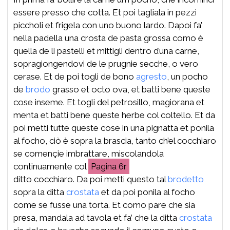
essere presso che cotta. Et poi tagliala in pezzi
piccholi et frigela con uno buono lardo. Dapoi fa’
nella padella una crosta de pasta grossa como è
quella de li pastelli et mittigli dentro d’una carne,
sopragiongendovi de le prugnie secche, o vero
cerase. Et de poi togli de bono
agresto
, un pocho
de
brodo
grasso et octo ova, et batti bene queste
cose inseme. Et togli del petrosillo, magiorana et
menta et batti bene queste herbe col coltello. Et da
poi metti tutte queste cose in una pignatta et ponila
al focho, ciò è sopra la brascia, tanto ch’el cocchiaro
se començie imbrattare, miscolandola
continuamente col
6r
ditto cocchiaro. Da poi metti questo tal
brodetto
sopra la ditta
crostata
et da poi ponila al focho
come se fusse una torta. Et como pare che sia
presa, mandala ad tavola et fa’ che la ditta
crostata