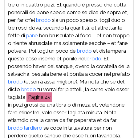
tre o in quattro pezi. Et quando è presso che cotta,
poneraili de bone specie come se dice de sopra et,
per far ch’el
brodo
sia un poco spesso, togli duo o
tre rosci d’ova, secundo la quantità, et altrettante
fette di
pane
ben brusculate al foco – et non troppo
o niente abrusciate ma solamente secche – et fane
polvere. Poi togli un poco de
brodo
et distempera
queste cose inseme et ponile nel
brodo
. Et
possendo haver del sangue, overo la coratella de la
salvacina, pestala bene et ponila a cocer nel prefato
brodo
(el serrà assai migliore). Ma nota che se del
dicto
brodo
tu vorrai far piattelli, la carne vole esser
tagliata
4v
in pezi grossi de una libra o di meza et, volendone
fare minestre, vole esser tagliata minuta. Nota
etiamdio che la carne da far peperata et da far
brodo
lardiero
se coce in la lavatura per non
perdere quello sangue che esce fuori lavandola.