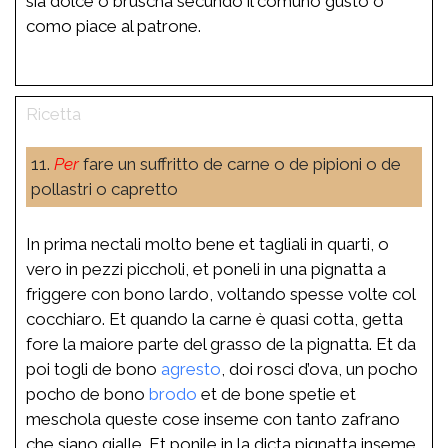
sia dolce o bruscha secundo il comuno gusto o
como piace al patrone.
11.
Per
fare un suffritto de carne o de pipioni o de
pollastri o capretto
In prima nectali molto bene et tagliali in quarti, o
vero in pezzi piccholi, et poneli in una pignatta a
friggere con bono lardo, voltando spesse volte col
cocchiaro. Et quando la carne è quasi cotta, getta
fore la maiore parte del grasso de la pignatta. Et da
poi togli de bono
agresto
, doi rosci d’ova, un pocho
pocho de bono
brodo
et de bone spetie et
meschola queste cose inseme con tanto zafrano
che siano gialle. Et ponile in la dicta pignatta inseme