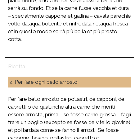
pianamente, aziò che non ve andassi la terra che
serrà sul fondo. Et se la carne fusse vecchia et dura
– specialmente cappone et gallina – cavala parechie
volte dal’aqua bollente et rinfredala nel’aqua fresca
et in questo modo serrà più bella et più presto
cotta.
4. Per fare ogni bello arrosto
Per fare bello arrosto de pollastri, de capponi, de
capretti o de qualunche altra carne che meriti
essere arrosta, prima – se fosse carne grossa – fagli
trare un boglio (excepto se fosse de vitello giovine)
et poi lardala come se fanno li arrosti. Se fosse
cappone, fasano, pollastro, capretto o