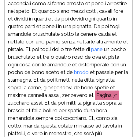
acconciali como si fanno arrosto et poneli arrostire
nel speto. Et quando siano mezzi cotti, cavali fore
et dividili in quarti et da poi devidi ogni quarto in
quatro parti et poneli in una pignatta. Da poi togli
amandole bruschulate sotto la cenere calda et
nettale con uno panno senza nettarle altramente et
pistale. Et poi togli doi o tre fette di
pane
un pocho
bruschulato et tre o quatro rosci de ova et pista
ogni cosa con le amandole et distemperale con un
pocho de bono aceto et de
brodo
et passale per la
stamegna. Et da poi il metti nella ditta pignatta
sopra la carne, giongendovi de bone spetie et
maxime cannella assai, zenzevero et
7r
zuccharo assai. Et da poi mitti la pignatta sopra la
brascia et falla bollire per spatio d’una hora
menandola sempre col cocchiaro. Et, como sia
cotto, manda questa cotale mirrause ad tavola in
piattelli, o vero in menestre, che serà più