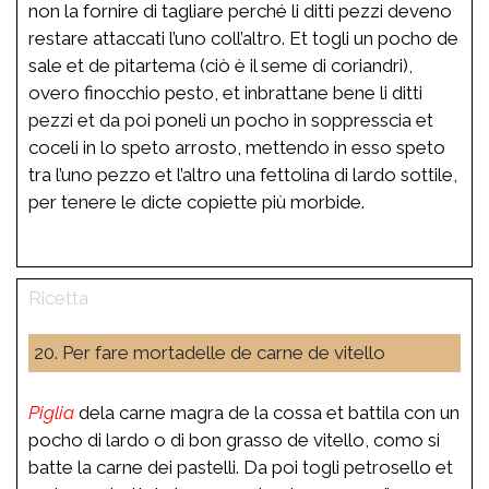
non la fornire di tagliare perché li ditti pezzi deveno
restare attaccati l’uno coll’altro. Et togli un pocho de
sale et de pitartema (ciò è il seme di coriandri),
overo finocchio pesto, et inbrattane bene li ditti
pezzi et da poi poneli un pocho in soppresscia et
coceli in lo speto arrosto, mettendo in esso speto
tra l’uno pezzo et l’altro una fettolina di lardo sottile,
per tenere le dicte copiette più morbide.
20. Per fare mortadelle de carne de vitello
Piglia
dela carne magra de la cossa et battila con un
pocho di lardo o di bon grasso de vitello, como si
batte la carne dei pastelli. Da poi togli petrosello et