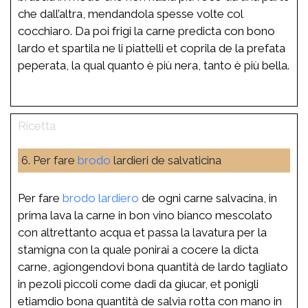
che dall’altra, mendandola spesse volte col
cocchiaro. Da poi frigi la carne predicta con bono
lardo et spartila ne li piattelli et coprila de la prefata
peperata, la qual quanto è più nera, tanto è più bella.
6. Per fare
brodo
lardieri de salvaticina
Per fare
brodo
lardiero
de ogni carne salvacina, in
prima lava la carne in bon vino bianco mescolato
con altrettanto acqua et passa la lavatura per la
stamigna con la quale ponirai a cocere la dicta
carne, agiongendovi bona quantità de lardo tagliato
in pezoli piccoli come dadi da giucar, et ponigli
etiamdio bona quantità de salvia rotta con mano in