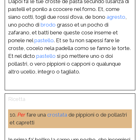
Dapoi fa’ le tue croste de pasta secundo l’usanza di
pastelli et ponilo a ccocere nel forno. Et, come
siano cotti, togli due rossi d’ova, de bono
agresto
,
uno pocho di
brodo
grasso et un pocho di
zafarano, et batti bene queste cose inseme et
ponele nel
pastello
. Et se tu non sapessi fare le
croste, cocelo nela padella como se fanno le torte.
Et nel dicto
pastello
si pò mettere uno o doi
pollastri, o vero pippioni o capponi o qualunque
altro ucello, integro o tagliato.
10.
Per
fare una
crostata
de pippioni o de pollastri
et capretti
In prima fa’ bollire la carne um pocho, che incominci