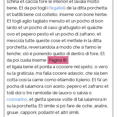
schina et caccia fore le interiori et lavala molto
bene. Et da poi togli i
fegatelli
de la ditta porchetta
et battili bene col coltello, inseme con bone herbe.
Et togli aglio tagliato menuto et un pocho di bon
lardo et un pocho di caso grattugiato et qualche
ovo et pepero pesto et un pocho di zafrano, et
mescola tutte queste cose et mettele in la ditta
porchetta, reversandola a modo che si fanno le
tenche, ciò è ponendo quello di dentro di fore. Et
da poi cusila inseme
8r
et ligala bene et ponila a ccocere nel speto, o vero
su la graticula, ma falla cocere adascio, che sia ben
cotta così la carne como etiamdio il pieno. Et fa’ un
pocha di salamora con aceto, pepero et zafrano et
tolli doi o tre ramicelle de lauoro o salvia o
rosmarino
, et gietta spesse volte di tal salamora in
su la porchetta. Et simile si pò fare de oche, anatre,
gruue, capponi, pollastri et altri simili.