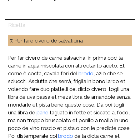
7. Per fare civero de salvaticina
Per far civero de carne salvacina, in prima coci la
carne in aqua miscolata con altrectanto aceto. Et
come è cocta, cavala fori del
brodo
, aziò che se
sciucchi. Asciutta che serrà, frigila in bono lardo et,
volendo fare duo piattelli del dicto civero, togli una
libra de uva passa et meza libra de amandole senza
mondarle et pista bene queste cose. Da poi togli
una libra de
pane
tagliato in fette et siccato al foco,
ma non troppo bruscolato et ponilo a mollo in uno
poco de vino roscio et pistalo con le predicte cose.
Poi distemperale col
brodo
de la dicta carne et