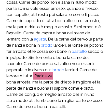
cossa. Carne de porco non è sana in nullo modo;
pur la schina vole esser arrosto, quando è fresco,
con cepolle, et il resto pòi salare, o come ti piace.
Carne de capretto è tutta bona allesso et arrosto,
ma la parte drieto è meglio arrosto. Similemente è
l’agnello. Carne de capra è bona del mese de
jennaro con la
agliata
. De la carne del cervo la parte
de nanzi è bona in
brodo
lardieri, le lonze se potono
far arrosto et le cosse son bone in
pastello
secco o
in polpette. Similemente è bona la carne del
capriolo. Carne de porco salvatico vole esser in
peperata o in civero o in
brodo
lardieri. Carne de
lepore è tutta
2v
bona arrosta, ma la parte de drieto è migliore et la
parte de nanzi è buona in sapore come è dicto.
Carne de coniglio è meglio arrosto che in niuno
altro modo et li lumbi sono la miglior parte de esso.
Carne de urso è bona in pastelli.