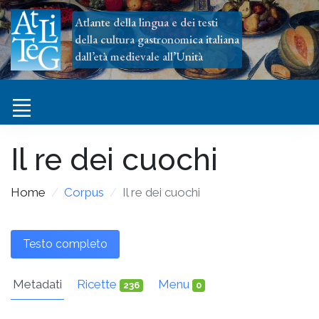
Atlante della lingua e dei testi
della cultura gastronomica italiana
dall’età medievale all’Unità
Il re dei cuochi
Home
Corpus
Il re dei cuochi
Testo completo
Metadati
Ricette
Menu
236
0