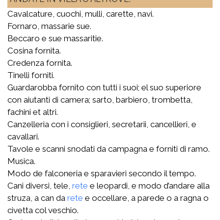
Cavalcature, cuochi, mulli, carette, navi.
Fornaro, massarie sue.
Beccaro e sue massaritie.
Cosina fornita.
Credenza fornita.
Tinelli forniti.
Guardarobba fornito con tutti i suoi; el suo superiore
con aiutanti di camera; sarto, barbiero, trombetta,
fachini et altri.
Canzelleria con i consiglieri, secretarii, cancellieri, e
cavallari.
Tavole e scanni snodati da campagna e forniti di ramo.
Musica.
Modo de falconeria e sparavieri secondo il tempo.
Cani diversi, tele,
rete
e leopardi, e modo d’andare alla
struza, a can da
rete
e occellare, a parede o a ragna o
civetta col veschio.