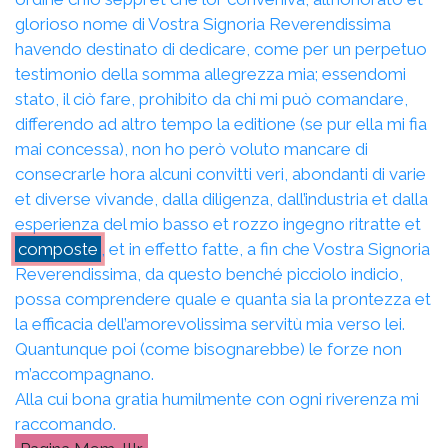
glorioso nome di Vostra Signoria Reverendissima
havendo destinato di dedicare, come per un perpetuo
testimonio della somma allegrezza mia; essendomi
stato, il ciò fare, prohibito da chi mi può comandare,
differendo ad altro tempo la editione (se pur ella mi fia
mai concessa), non ho però voluto mancare di
consecrarle hora alcuni convitti veri, abondanti di varie
et diverse vivande, dalla diligenza, dall’industria et dalla
esperienza del mio basso et rozzo ingegno ritratte et
composte
, et in effetto fatte, a fin che Vostra Signoria
Reverendissima, da questo benché picciolo indicio,
possa comprendere quale e quanta sia la prontezza et
la efficacia dell’amorevolissima servitù mia verso lei.
Quantunque poi (come bisognarebbe) le forze non
m’accompagnano.
Alla cui bona gratia humilmente con ogni riverenza mi
raccomando.