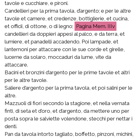
tavole e cucchiare, e pironi.
Candellieri per la prima tavola, d’argento; e per le altre
tavole et camere, et credenze, bottiglierie, et cucina,
et officii, di ottone, o di legno;
Mem. IIIv
candellieri da doppieri appesi al palco, e da terra, et
lumiere, et panadelli accadendo. Poi lampade, et
lanternoni per attaccare con le sue corde et girelle,
lucerne da solaro, moccaduri da lume, vite da
attaccare.
Bacini et bronzini d’argento per le prime tavole et altri
per le altre tavole.
Saliere d’argento per la prima tavola, et poi salini per le
altre.
Mazzuoli di fiori secondo la stagione, et nella vernata
finti, di seta et d’oro, et d’argento, da mettere uno per
posta sopra le salviette volendone, stecchi per nettar i
denti.
Pan da tavola intorto tagliato, boffetto, pinzoni, michini,