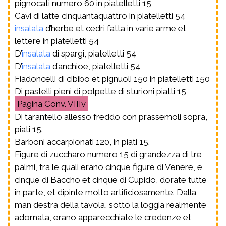
pignocati numero 60 in piatelletti 15
Cavi di latte cinquantaquattro in piatelletti 54
insalata
d’herbe et cedri fatta in varie arme et
lettere in piatelletti 54
D’
insalata
di spargi, piatelletti 54
D’
insalata
d’anchioe, piatelletti 54
Fiadoncelli di cibibo et pignuoli 150 in piatelletti 150
Di pastelli pieni di polpette di sturioni piatti 15
Conv. VIIIv
Di tarantello allesso freddo con prassemoli sopra,
piati 15.
Barboni accarpionati 120, in piati 15.
Figure di zuccharo numero 15 di grandezza di tre
palmi, tra le quali erano cinque figure di Venere, e
cinque di Baccho et cinque di Cupido, dorate tutte
in parte, et dipinte molto artificiosamente. Dalla
man destra della tavola, sotto la loggia realmente
adornata, erano apparecchiate le credenze et