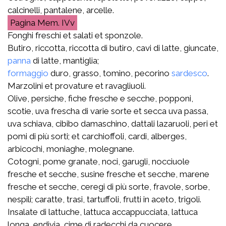
calcinelli, pantalene, arcelle.
Mem. IVv
Fonghi freschi et salati et sponzole.
Butiro, riccotta, riccotta di butiro, cavi di latte, giuncate,
panna
di latte, mantiglia;
formaggio
duro, grasso, tomino, pecorino
sardesco
.
Marzolini et provature et ravagliuoli.
Olive, persiche, fiche fresche e secche, popponi,
scotie, uva frescha di varie sorte et secca uva passa,
uva schiava, cibibo damaschino, dattali lazaruoli, peri et
pomi di più sorti; et carchioffoli, cardi, alberges,
arbicochi, moniaghe, molegnane.
Cotogni, pome granate, noci, garugli, nocciuole
fresche et secche, susine fresche et secche, marene
fresche et secche, ceregi di più sorte, fravole, sorbe,
nespili; caratte, trasi, tartuffoli, frutti in aceto, trigoli.
Insalate di lattuche, lattuca accappucciata, lattuca
longa, endivia, cime di radecchi da cuocere,