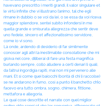
havevano prescritto i meriti grandi, il valor singulare et
le virtù infinite che vi illustrano l’animo, tal che egli
rimane in dubbio o se voi da lei, o se essa da voi riceva
maggior splendore, sentei subito infondersi in me
quella grande e smisurata allegrezza che sentir deve
uno fedele, sincero et affezionatissimo servidore,
come io vi sono.
Là onde, ardendo di desiderio di far similmente
conoscer agli altri la inestimabile consolatione che mi
gioiva nel core, diliberai di fare una festa magnifica
burlando sempre, collo alludere a certi denari li quali,
da l’altrui ingordigia rapiti, mai non mi pervenero alle
mani. Et sì come quei baiocchi (bontà di chi li raccolse)
se ne andarono in fumo, così a punto il banchetto ch’io
facevo era tutto ombra, sogno, chimera, fittione,
mettafora e allegoria.
Le quai cose descritte et narrate con quel miglior
ordine ch’io seppi et che lor conveniva, all’honorato et