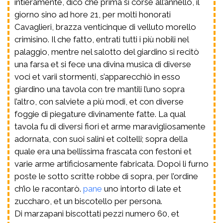
intieramente, dico che prima si corse all’annello, il
giorno sino ad hore 21, per molti honorati
Cavaglieri, brazza venticinque di velluto morello
crimisino. Il che fatto, entrati tutti i più nobili nel
palaggio, mentre nel salotto del giardino si recitò
una farsa et si fece una divina musica di diverse
voci et varii stormenti, s’apparecchiò in esso
giardino una tavola con tre mantili l’uno sopra
l’altro, con salviete a più modi, et con diverse
foggie di piegature divinamente fatte. La qual
tavola fu di diversi fiori et arme maravigliosamente
adornata, con suoi salini et coltelli; sopra della
quale era una bellissima frascata con festoni et
varie arme artificiosamente fabricata. Dopoi li furno
poste le sotto scritte robbe di sopra, per l’ordine
ch’io le racontarò.
pane
uno intorto di late et
zuccharo, et un biscotello per persona.
Di marzapani biscottati pezzi numero 60, et