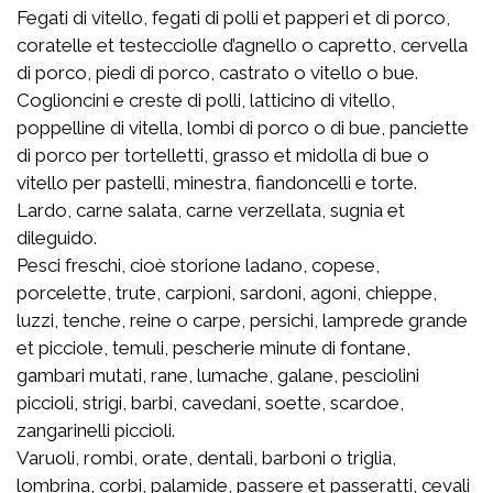
Fegati di vitello, fegati di polli et papperi et di porco,
coratelle et testecciolle d’agnello o capretto, cervella
di porco, piedi di porco, castrato o vitello o bue.
Coglioncini e creste di polli, latticino di vitello,
poppelline di vitella, lombi di porco o di bue, panciette
di porco per tortelletti, grasso et midolla di bue o
vitello per pastelli, minestra, fiandoncelli e torte.
Lardo, carne salata, carne verzellata, sugnia et
dileguido.
Pesci freschi, cioè storione ladano, copese,
porcelette, trute, carpioni, sardoni, agoni, chieppe,
luzzi, tenche, reine o carpe, persichi, lamprede grande
et picciole, temuli, pescherie minute di fontane,
gambari mutati, rane, lumache, galane, pesciolini
piccioli, strigi, barbi, cavedani, soette, scardoe,
zangarinelli piccioli.
Varuoli, rombi, orate, dentali, barboni o triglia,
lombrina, corbi, palamide, passere et passeratti, cevali