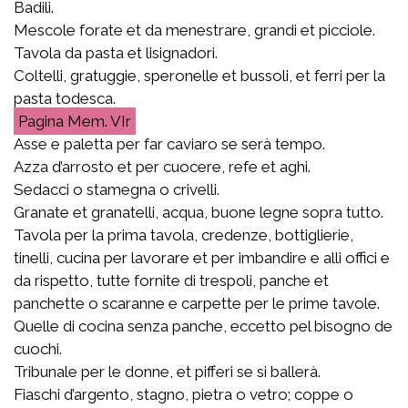
Badili.
Mescole forate et da menestrare, grandi et picciole.
Tavola da pasta et lisignadori.
Coltelli, gratuggie, speronelle et bussoli, et ferri per la
pasta todesca.
Mem. VIr
Asse e paletta per far caviaro se serà tempo.
Azza d’arrosto et per cuocere, refe et aghi.
Sedacci o stamegna o crivelli.
Granate et granatelli, acqua, buone legne sopra tutto.
Tavola per la prima tavola, credenze, bottiglierie,
tinelli, cucina per lavorare et per imbandire e alli offici e
da rispetto, tutte fornite di trespoli, panche et
panchette o scaranne e carpette per le prime tavole.
Quelle di cocina senza panche, eccetto pel bisogno de
cuochi.
Tribunale per le donne, et pifferi se si ballerà.
Fiaschi d’argento, stagno, pietra o vetro; coppe o