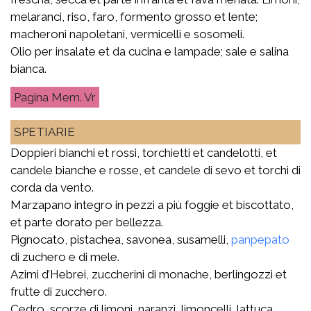
melaranci, riso, faro, formento grosso et lente;
macheroni napoletani, vermicelli e sosomeli.
Olio per insalate et da cucina e lampade; sale e salina
bianca.
Mem. Vr
SPETIARIE
Doppieri bianchi et rossi, torchietti et candelotti, et
candele bianche e rosse, et candele di sevo et torchi di
corda da vento.
Marzapano integro in pezzi a più foggie et biscottato,
et parte dorato per bellezza.
Pignocato, pistachea, savonea, susamelli,
panpepato
di zuchero e di mele.
Azimi d’Hebrei, zuccherini di monache, berlingozzi et
frutte di zucchero.
Cedro, scorze di limoni, naranzi, limoncelli, lattuca,