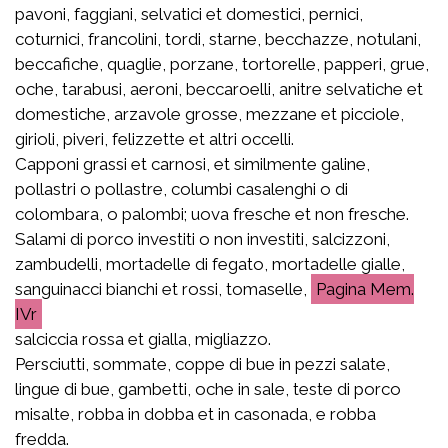
pavoni, faggiani, selvatici et domestici, pernici,
coturnici, francolini, tordi, starne, becchazze, notulani,
beccafiche, quaglie, porzane, tortorelle, papperi, grue,
oche, tarabusi, aeroni, beccaroelli, anitre selvatiche et
domestiche, arzavole grosse, mezzane et picciole,
girioli, piveri, felizzette et altri occelli.
Capponi grassi et carnosi, et similmente galine,
pollastri o pollastre, columbi casalenghi o di
colombara, o palombi; uova fresche et non fresche.
Salami di porco investiti o non investiti, salcizzoni,
zambudelli, mortadelle di fegato, mortadelle gialle,
sanguinacci bianchi et rossi, tomaselle,
Mem.
IVr
salciccia rossa et gialla, migliazzo.
Persciutti, sommate, coppe di bue in pezzi salate,
lingue di bue, gambetti, oche in sale, teste di porco
misalte, robba in dobba et in casonada, e robba
fredda.