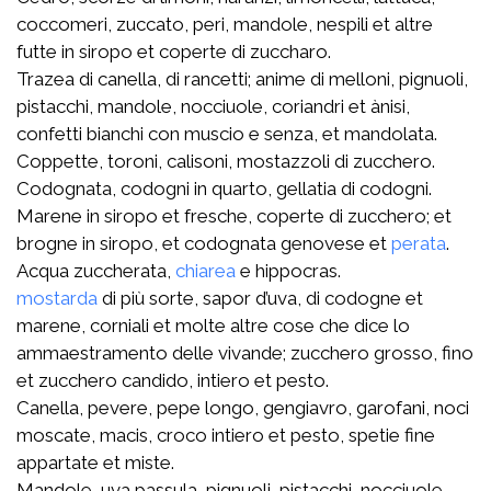
coccomeri, zuccato, peri, mandole, nespili et altre
futte in siropo et coperte di zuccharo.
Trazea di canella, di rancetti; anime di melloni, pignuoli,
pistacchi, mandole, nocciuole, coriandri et ànisi,
confetti bianchi con muscio e senza, et mandolata.
Coppette, toroni, calisoni, mostazzoli di zucchero.
Codognata, codogni in quarto, gellatia di codogni.
Marene in siropo et fresche, coperte di zucchero; et
brogne in siropo, et codognata genovese et
perata
.
Acqua zuccherata,
chiarea
e hippocras.
mostarda
di più sorte, sapor d’uva, di codogne et
marene, corniali et molte altre cose che dice lo
ammaestramento delle vivande; zucchero grosso, fino
et zucchero candido, intiero et pesto.
Canella, pevere, pepe longo, gengiavro, garofani, noci
moscate, macis, croco intiero et pesto, spetie fine
appartate et miste.
Mandole, uva passula, pignuoli, pistacchi, nocciuole.