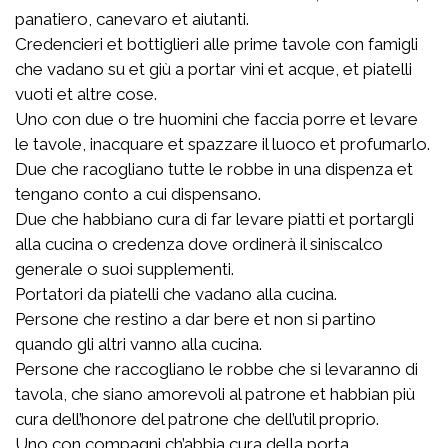
panatiero, canevaro et aiutanti.
Credencieri et bottiglieri alle prime tavole con famigli
che vadano su et giù a portar vini et acque, et piatelli
vuoti et altre cose.
Uno con due o tre huomini che faccia porre et levare
le tavole, inacquare et spazzare il luoco et profumarlo.
Due che racogliano tutte le robbe in una dispenza et
tengano conto a cui dispensano.
Due che habbiano cura di far levare piatti et portargli
alla cucina o credenza dove ordinerà il siniscalco
generale o suoi supplementi.
Portatori da piatelli che vadano alla cucina.
Persone che restino a dar bere et non si partino
quando gli altri vanno alla cucina.
Persone che raccogliano le robbe che si levaranno di
tavola, che siano amorevoli al patrone et habbian più
cura dell’honore del patrone che dell’util proprio.
Uno con compagni ch’abbia cura della porta.