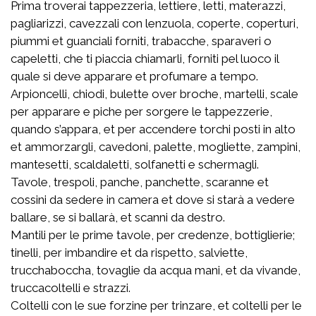
Prima troverai tappezzeria, lettiere, letti, materazzi,
pagliarizzi, cavezzali con lenzuola, coperte, coperturi,
piummi et guanciali forniti, trabacche, sparaveri o
capeletti, che ti piaccia chiamarli, forniti pel luoco il
quale si deve apparare et profumare a tempo.
Arpioncelli, chiodi, bulette over broche, martelli, scale
per apparare e piche per sorgere le tappezzerie,
quando s’appara, et per accendere torchi posti in alto
et ammorzargli, cavedoni, palette, mogliette, zampini,
mantesetti, scaldaletti, solfanetti e schermagli.
Tavole, trespoli, panche, panchette, scaranne et
cossini da sedere in camera et dove si starà a vedere
ballare, se si ballarà, et scanni da destro.
Mantili per le prime tavole, per credenze, bottiglierie;
tinelli, per imbandire et da rispetto, salviette,
trucchaboccha, tovaglie da acqua mani, et da vivande,
truccacoltelli e strazzi.
Coltelli con le sue forzine per trinzare, et coltelli per le