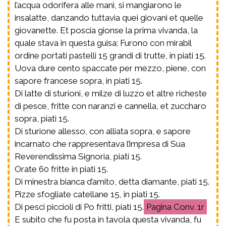
l’acqua odorifera alle mani, si mangiarono le
insalatte, danzando tuttavia quei giovani et quelle
giovanette. Et poscia gionse la prima vivanda, la
quale stava in questa guisa: Furono con mirabil
ordine portati pastelli 15 grandi di trutte, in piati 15.
Uova dure cento spaccate per mezzo, piene, con
sapore francese sopra, in piati 15.
Di latte di sturioni, e milze di luzzo et altre richeste
di pesce, fritte con naranzi e cannella, et zuccharo
sopra, piati 15.
Di sturione allesso, con alliata sopra, e sapore
incarnato che rappresentava l’impresa di Sua
Reverendissima Signoria, piati 15.
Orate 60 fritte in piati 15.
Di minestra bianca d’amito, detta diamante, piati 15.
Pizze sfogliate catellane 15, in piati 15.
Di pesci piccioli di Po fritti, piati 15.
Conv. 1r
E subito che fu posta in tavola questa vivanda, fu