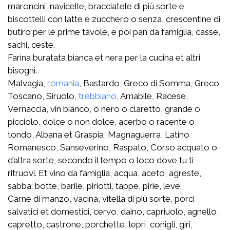
maroncini, navicelle, bracciatele di più sorte e
biscottelli con latte e zucchero o senza, crescentine di
butiro per le prime tavole, e poi pan da famiglia, casse,
sachi, ceste.
Farina buratata bianca et nera per la cucina et altri
bisogni.
Malvagia,
romania
, Bastardo, Greco di Somma, Greco
Toscano, Siruolo,
trebbiano
, Amabile, Racese,
Vernaccia, vin bianco, o nero o claretto, grande o
picciolo, dolce o non dolce, acerbo o racente o
tondo, Albana et Graspia, Magnaguerra, Latino
Romanesco, Sanseverino, Raspato, Corso acquato o
d’altra sorte, secondo il tempo o loco dove tu ti
ritruovi. Et vino da famiglia, acqua, aceto, agreste,
sabba; botte, barile, piriotti, tappe, pirie, leve.
Carne di manzo, vacina, vitella di più sorte, porci
salvatici et domestici, cervo, daino, capriuolo, agnello,
capretto, castrone, porchette, lepri, conigli, giri,