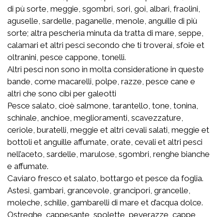
di pù sorte, meggie, sgombri, sori, goi, albari, fraolini,
aguselle, sardelle, paganelle, menole, anguille di più
sorte; altra pescheria minuta da tratta di mare, seppe,
calamari et altri pesci secondo che ti troverai, sfoie et
oltranini, pesce cappone, tonelli.
Altri pesci non sono in molta consideratione in queste
bande, come macarelli, polpe, razze, pesce cane e
altri che sono cibi per galeotti
Pesce salato, cioè salmone, tarantello, tone, tonina,
schinale, anchioe, meglioramenti, scavezzature,
ceriole, buratelli, meggie et altri cevali salati, meggie et
bottoli et anguille affumate, orate, cevali et altri pesci
nell’aceto, sardelle, marulose, sgombri, renghe bianche
e affumate.
Caviaro fresco et salato, bottargo et pesce da foglia.
Astesi, gambari, grancevole, grancipori, grancelle,
moleche, schille, gambarelli di mare et d’acqua dolce.
Ostreghe, cappesante, spolette, peverazze, cappe,