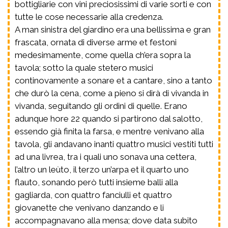
bottigliarie con vini preciosissimi di varie sorti e con
tutte le cose necessarie alla credenza.
A man sinistra del giardino era una bellissima e gran
frascata, ornata di diverse arme et festoni
medesimamente, come quella ch’era sopra la
tavola; sotto la quale stetero musici
continovamente a sonare et a cantare, sino a tanto
che durò la cena, come a pieno si dirà di vivanda in
vivanda, seguitando gli ordini di quelle. Erano
adunque hore 22 quando si partirono dal salotto,
essendo già finita la farsa, e mentre venivano alla
tavola, gli andavano inanti quattro musici vestiti tutti
ad una livrea, tra i quali uno sonava una cettera,
l’altro un leùto, il terzo un’arpa et il quarto uno
flauto, sonando però tutti insieme balli alla
gagliarda, con quattro fanciulli et quattro
giovanette che venivano danzando e li
accompagnavano alla mensa; dove data subito