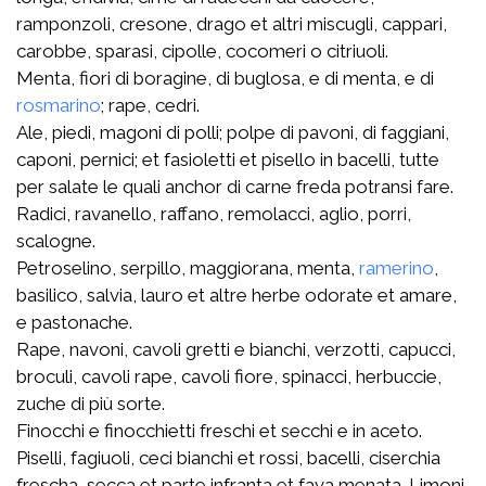
ramponzoli, cresone, drago et altri miscugli, cappari,
carobbe, sparasi, cipolle, cocomeri o citriuoli.
Menta, fiori di boragine, di buglosa, e di menta, e di
rosmarino
; rape, cedri.
Ale, piedi, magoni di polli; polpe di pavoni, di faggiani,
caponi, pernici; et fasioletti et pisello in bacelli, tutte
per salate le quali anchor di carne freda potransi fare.
Radici, ravanello, raffano, remolacci, aglio, porri,
scalogne.
Petroselino, serpillo, maggiorana, menta,
ramerino
,
basilico, salvia, lauro et altre herbe odorate et amare,
e pastonache.
Rape, navoni, cavoli gretti e bianchi, verzotti, capucci,
broculi, cavoli rape, cavoli fiore, spinacci, herbuccie,
zuche di più sorte.
Finocchi e finocchietti freschi et secchi e in aceto.
Piselli, fagiuoli, ceci bianchi et rossi, bacelli, ciserchia
frescha, secca et parte infranta et fava menata. Limoni,