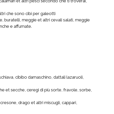
calamari et altri pesci secondo che ti troverai,
tri che sono cibi per galeotti
 buratelli, meggie et altri cevali salati, meggie
ianche e affumate.
chiava, cibibo damaschino, dattali lazaruoli,
 et secche, ceregi di più sorte, fravole, sorbe,
cresone, drago et altri miscugli, cappari,