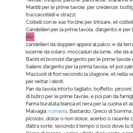
Mantili per le prime tavole, per credenze, bottig
truccacoltelli e strazzi.
Coltelli con le sue forzine per trinzare, et coltell
Candellieri per la prima tavola, d’argento; e per l
IIIv
candellieri da doppieri appesi al palco, e da ter
lucerne da solaro, moccaduri da lume, vite da a
Bacini et bronzini d’argento per le prime tavole et
Saliere d’argento per la prima tavola, et poi salini
Mazzuoli di fiori secondo la stagione, et nella v
per nettar i denti.
Pan da tavola intorto tagliato, boffetto, pinzoni,
di butiro per le prime tavole, e poi pan da famigl
Farina buratata bianca et nera per la cucina et alt
Malvagia,
romania
, Bastardo, Greco di Somma,
picciolo, dolce o non dolce, acerbo o racente
d’altra sorte, secondo il tempo o loco dove tu ti r