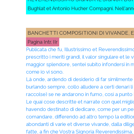
Bughlat et Antonio Hucher Compagni. Nell'an
BANCHETTI COMPOSITIONI DI VIVANDE, 
Intr. IIr
Publicata che fu, Illustrissimo et Reverendissim
prescritto i meriti grandi, il valor singulare et le 
maggior splendore, sentei subito infondersi in 
come io vi sono.
Là onde, ardendo di desiderio di far similmente c
burlando sempre, collo alludere a certi denari li q
raccolse) se ne andarono in fumo, così a punto i
Le quai cose descritte et narrate con quel migli
havendo destinato di dedicare, come per un per
comandare, differendo ad altro tempo la editione
abondanti di varie et diverse vivande, dalla dili
fatte, a fin che Vostra Signoria Reverendissima