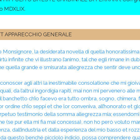
no MDXLIX.
ET APPARECCHIO GENERALE
o Monsignore, la desiderata novella di quella honoratissima
virtù infinite che vi illustrano l’animo, tal che egli rimane in d
me quella grande e smisurata allegrezza che sentir deve uno
onoscer agli altri la inestimabile consolatione che mi gioiva 
uali, da l’altrui ingordigia rapiti, mai non mi pervenero alle m
l banchetto ch’io facevo era tutto ombra, sogno, chimera, fi
or ordine ch’io seppi et che lor conveniva, all’honorato et
petuo testimonio della somma allegrezza mia; essendomi stat
 (se pur ella mi fia mai concessa), non ho però voluto manc
genza, dall’industria et dalla esperienza del mio basso et roz
, da questo benché picciolo indicio, possa comprendere quale