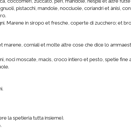
tuca, coccomeri, zuccato, peri, mandole, nespili et altre futt
 pignuoli, pistacchi, mandole, nocciuole, coriandri et ànisi, 
ro.
gni. Marene in siropo et fresche, coperte di zucchero; et b
 et marene, corniali et molte altre cose che dice lo ammae
, noci moscate, macis, croco intiero et pesto, spetie fine 
uole.
i.
re la spetieria tutta insieme).
.