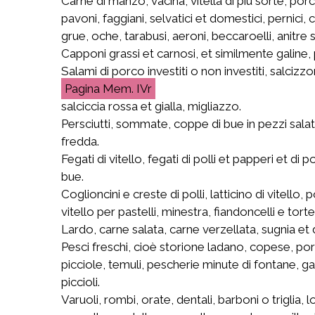
Carne di manzo, vacina, vitella di più sorte, porci
pavoni, faggiani, selvatici et domestici, pernici,
grue, oche, tarabusi, aeroni, beccaroelli, anitre 
Capponi grassi et carnosi, et similmente galine,
Salami di porco investiti o non investiti, salcizz
Mem. IVr
salciccia rossa et gialla, migliazzo.
Persciutti, sommate, coppe di bue in pezzi salat
fredda.
Fegati di vitello, fegati di polli et papperi et di
bue.
Coglioncini e creste di polli, latticino di vitello
vitello per pastelli, minestra, fiandoncelli e torte
Lardo, carne salata, carne verzellata, sugnia et 
Pesci freschi, cioè storione ladano, copese, porc
picciole, temuli, pescherie minute di fontane, gam
piccioli.
Varuoli, rombi, orate, dentali, barboni o triglia, 