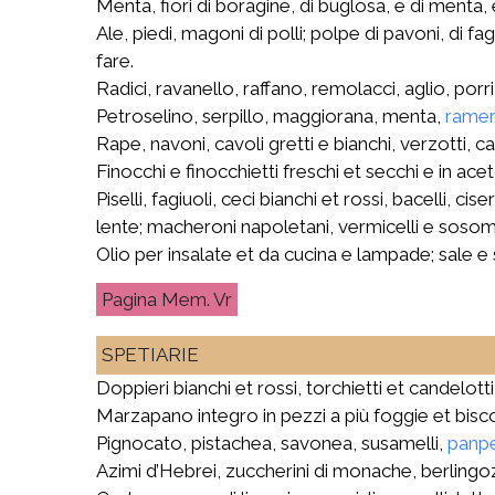
Menta, fiori di boragine, di buglosa, e di menta, 
Ale, piedi, magoni di polli; polpe di pavoni, di fag
fare.
Radici, ravanello, raffano, remolacci, aglio, porr
Petroselino, serpillo, maggiorana, menta,
ramer
Rape, navoni, cavoli gretti e bianchi, verzotti, ca
Finocchi e finocchietti freschi et secchi e in acet
Piselli, fagiuoli, ceci bianchi et rossi, bacelli,
lente; macheroni napoletani, vermicelli e sosome
Olio per insalate et da cucina e lampade; sale e 
Mem. Vr
SPETIARIE
Doppieri bianchi et rossi, torchietti et candelot
Marzapano integro in pezzi a più foggie et bisc
Pignocato, pistachea, savonea, susamelli,
panp
Azimi d’Hebrei, zuccherini di monache, berlingoz