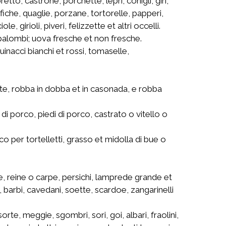
etto, castrone, porchette, lepri, conigli, giri,
afiche, quaglie, porzane, tortorelle, papperi,
girioli, piveri, felizzette et altri occelli.
 palombi; uova fresche et non fresche.
uinacci bianchi et rossi, tomaselle,
alte, robba in dobba et in casonada, e robba
a di porco, piedi di porco, castrato o vitello o
orco per tortelletti, grasso et midolla di bue o
he, reine o carpe, persichi, lamprede grande et
i, barbi, cavedani, soette, scardoe, zangarinelli
orte, meggie, sgombri, sori, goi, albari, fraolini,