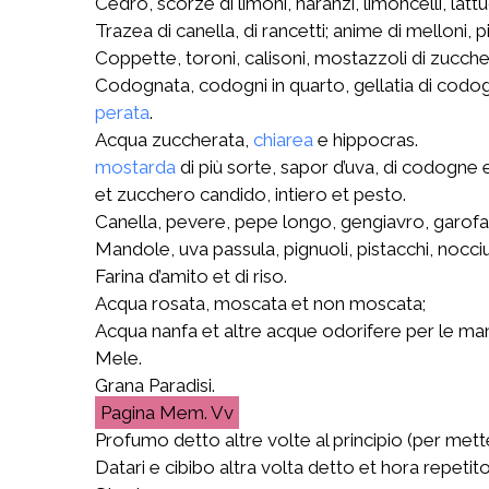
Cedro, scorze di limoni, naranzi, limoncelli, lat
Trazea di canella, di rancetti; anime di melloni,
Coppette, toroni, calisoni, mostazzoli di zucche
Codognata, codogni in quarto, gellatia di codo
perata
.
Acqua zuccherata,
chiarea
e hippocras.
mostarda
di più sorte, sapor d’uva, di codogne
et zucchero candido, intiero et pesto.
Canella, pevere, pepe longo, gengiavro, garofani
Mandole, uva passula, pignuoli, pistacchi, nocci
Farina d’amito et di riso.
Acqua rosata, moscata et non moscata;
Acqua nanfa et altre acque odorifere per le man
Mele.
Grana Paradisi.
Mem. Vv
Profumo detto altre volte al principio (per mette
Datari e cibibo altra volta detto et hora repetito