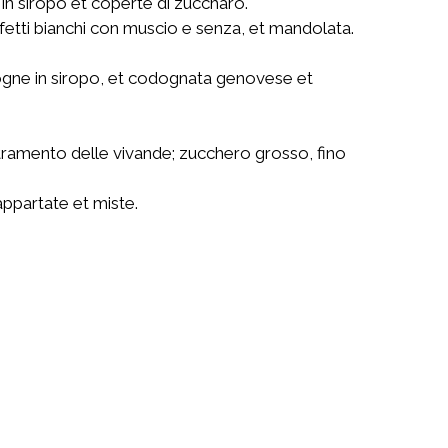
e in siropo et coperte di zuccharo.
confetti bianchi con muscio e senza, et mandolata.
rogne in siropo, et codognata genovese et
stramento delle vivande; zucchero grosso, fino
appartate et miste.