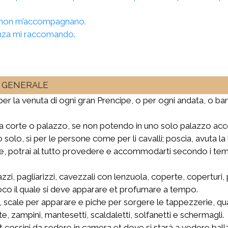
e non m’accompagnano.
enza mi raccomando.
O GENERALE
 la venuta di ogni gran Prencipe, o per ogni andata, o ban
 una corte o palazzo, se non potendo in uno solo palazzo ac
olo, sì per le persone come per li cavalli; poscia, avuta la l
e, potrai al tutto provedere e accommodarti secondo i tempi
azzi, pagliarizzi, cavezzali con lenzuola, coperte, coperturi,
 luoco il quale si deve apparare et profumare a tempo.
li, scale per apparare e piche per sorgere le tappezzerie, qu
, zampini, mantesetti, scaldaletti, solfanetti e schermagli.
cossini da sedere in camera et dove si starà a vedere ballare