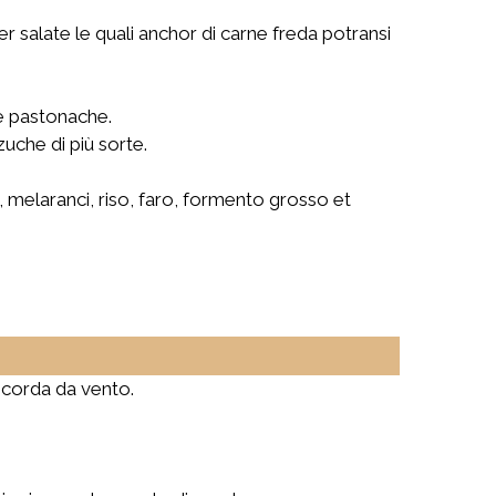
e per salate le quali anchor di carne freda potransi
 e pastonache.
zuche di più sorte.
ni, melaranci, riso, faro, formento grosso et
i corda da vento.