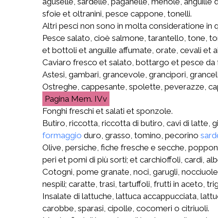
aguselle, sardelle, paganelle, menole, anguille d
sfoie et oltranini, pesce cappone, tonelli.
Altri pesci non sono in molta consideratione in 
Pesce salato, cioè salmone, tarantello, tone, ton
et bottoli et anguille affumate, orate, cevali et
Caviaro fresco et salato, bottargo et pesce da f
Astesi, gambari, grancevole, grancipori, grancel
Ostreghe, cappesante, spolette, peverazze, cappe
Mem. IVv
Fonghi freschi et salati et sponzole.
Butiro, riccotta, riccotta di butiro, cavi di latte, 
formaggio
duro, grasso, tomino, pecorino
sard
Olive, persiche, fiche fresche e secche, popponi,
peri et pomi di più sorti; et carchioffoli, cardi,
Cotogni, pome granate, noci, garugli, nocciuole
nespili; caratte, trasi, tartuffoli, frutti in aceto, trig
Insalate di lattuche, lattuca accappucciata, latt
carobbe, sparasi, cipolle, cocomeri o citriuoli.