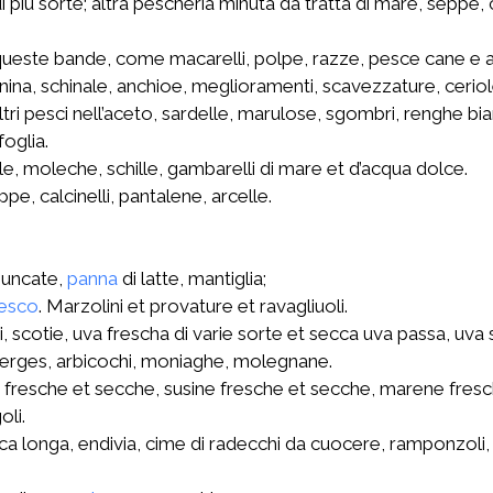
i più sorte; altra pescheria minuta da tratta di mare, seppe, 
queste bande, come macarelli, polpe, razze, pesce cane e al
ina, schinale, anchioe, meglioramenti, scavezzature, ceriole,
 altri pesci nell’aceto, sardelle, marulose, sgombri, renghe b
oglia.
le, moleche, schille, gambarelli di mare et d’acqua dolce.
, calcinelli, pantalene, arcelle.
giuncate,
panna
di latte, mantiglia;
esco
. Marzolini et provature et ravagliuoli.
 scotie, uva frescha di varie sorte et secca uva passa, uva s
 alberges, arbicochi, moniaghe, molegnane.
 fresche et secche, susine fresche et secche, marene fresche
oli.
uca longa, endivia, cime di radecchi da cuocere, ramponzoli, 