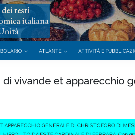
dei testi
omica italiana
’Unità
BOLARIO
ATLANTE
ATTIVITÀ E PUBBLICAZI
i di vivande et apparecchio 
T APPARECCHIO GENERALE DI CHRISTOFORO DI MESS
OLITO DA ESTE CARDINALE DI FERRARA. Con gratia et p