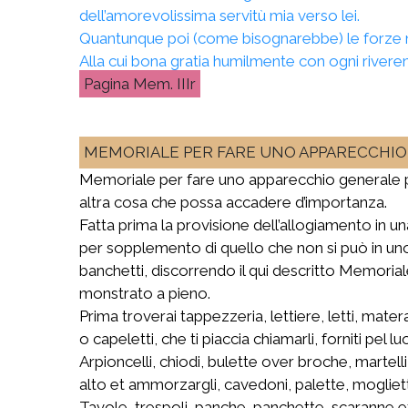
dell’amorevolissima servitù mia verso lei.
Quantunque poi (come bisognarebbe) le forz
Alla cui bona gratia humilmente con ogni river
Mem. IIIr
MEMORIALE PER FARE UNO APPARECCHI
Memoriale per fare uno apparecchio generale per
altra cosa che possa accadere d’importanza.
Fatta prima la provisione dell’allogiamento in
per sopplemento di quello che non si può in uno s
banchetti, discorrendo il qui descritto Memorial
monstrato a pieno.
Prima troverai tappezzeria, lettiere, letti, mater
o capeletti, che ti piaccia chiamarli, forniti pel
Arpioncelli, chiodi, bulette over broche, martel
alto et ammorzargli, cavedoni, palette, mogliette
Tavole, trespoli, panche, panchette, scaranne et 