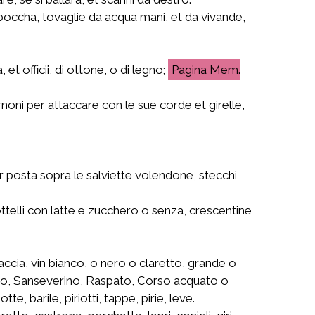
chaboccha, tovaglie da acqua mani, et da vivande,
et officii, di ottone, o di legno;
Mem.
rnoni per attaccare con le sue corde et girelle,
per posta sopra le salviette volendone, stecchi
cottelli con latte e zucchero o senza, crescentine
ccia, vin bianco, o nero o claretto, grande o
co, Sanseverino, Raspato, Corso acquato o
e, barile, piriotti, tappe, pirie, leve.