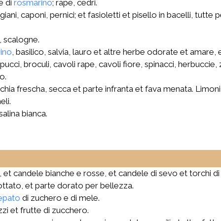
e di
rosmarino
; rape, cedri.
giani, caponi, pernici; et fasioletti et pisello in bacelli, tutt
i, scalogne.
ino
, basilico, salvia, lauro et altre herbe odorate et amare,
pucci, broculi, cavoli rape, cavoli fiore, spinacci, herbuccie, 
o.
 ciserchia frescha, secca et parte infranta et fava menata. Limo
li.
salina bianca.
ti, et candele bianche e rosse, et candele di sevo et torchi d
ottato, et parte dorato per bellezza.
epato
di zuchero e di mele.
zi et frutte di zucchero.