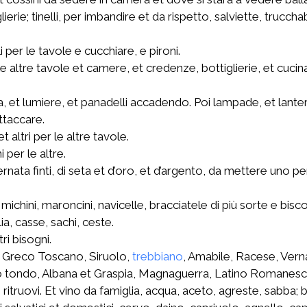
lierie; tinelli, per imbandire et da rispetto, salviette, truc
i per le tavole e cucchiare, e pironi.
e altre tavole et camere, et credenze, bottiglierie, et cucina, 
ra, et lumiere, et panadelli accadendo. Poi lampade, et lante
ttaccare.
 altri per le altre tavole.
 per le altre.
ernata finti, di seta et d’oro, et d’argento, da mettere uno 
 michini, maroncini, navicelle, bracciatele di più sorte e bis
ia, casse, sachi, ceste.
ri bisogni.
 Greco Toscano, Siruolo,
trebbiano
, Amabile, Racese, Verna
 o tondo, Albana et Graspia, Magnaguerra, Latino Romanes
itruovi. Et vino da famiglia, acqua, aceto, agreste, sabba; bott