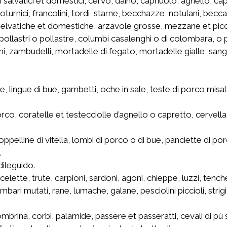
 salvatici et domestici, cervo, daino, capriuolo, agnello, capr
 coturnici, francolini, tordi, starne, becchazze, notulani, becc
selvatiche et domestiche, arzavole grosse, mezzane et picciole, 
 pollastri o pollastre, columbi casalenghi o di colombara, o
oni, zambudelli, mortadelle di fegato, mortadelle gialle, sang
e, lingue di bue, gambetti, oche in sale, teste di porco mis
 porco, coratelle et testecciolle d’agnello o capretto, cervell
, poppelline di vitella, lombi di porco o di bue, panciette di p
.
dileguido.
elette, trute, carpioni, sardoni, agoni, chieppe, luzzi, tenc
bari mutati, rane, lumache, galane, pesciolini piccioli, strig
lombrina, corbi, palamide, passere et passeratti, cevali di pù s