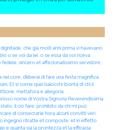
 dignitade, che già molti anni prima vi havevano
ubbio o se voi da lei, o se essa da voi riceva
 fedele, sincero et affezionatissimo servidore,
nel core, diliberai di fare una festa magnifica
ani. Et sì come quei baiocchi (bontà di chi li
ttione, mettafora e allegoria.
 glorioso nome di Vostra Signoria Reverendissima
o, il ciò fare, prohibito da chi mi può
are di consecrarle hora alcuni convitti veri,
zo ingegno ritratte et composte, et in effetto
 e quanta sia la prontezza et la efficacia