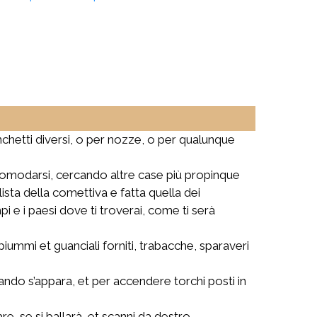
chetti diversi, o per nozze, o per qualunque
comodarsi, cercando altre case più propinque
ista della comettiva e fatta quella dei
 e i paesi dove ti troverai, come ti serà
 piummi et guanciali forniti, trabacche, sparaveri
ando s’appara, et per accendere torchi posti in
, se si ballarà, et scanni da destro.